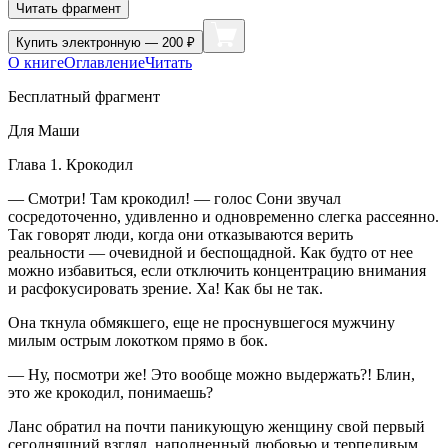
Читать фрагмент
Купить
электронную — 200 ₽
О книге
Оглавление
Читать
Бесплатный фрагмент
Для Маши
Глава 1.
Крокодил
— Смотри! Там крокодил! — голос Сони звучал
сосредоточенно, удивленно и одновременно слегка рассеянно.
Так говорят люди, когда они отказываются верить
реальности — очевидной и беспощадной. Как будто от нее
можно избавиться, если отключить концентрацию внимания
и расфокусировать зрение. Ха! Как бы не так.
Она ткнула обмякшего, еще не проснувшегося мужчину
милым острым локотком прямо в бок.
— Ну, посмотри же! Это вообще можно выдержать?! Блин,
это же
крокодил
, понимаешь?
Ланс обратил на почти паникующую женщину свой первый
сегодняшний взгляд, наполненный любовью и терпеливым