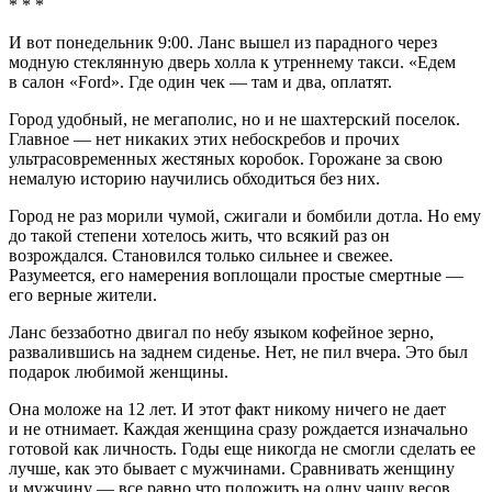
* * *
И вот понедельник 9:00. Ланс вышел из парадного через
модную стеклянную дверь холла к утреннему такси. «Едем
в салон «Ford». Где один чек — там и два, оплатят.
Город удобный, не мегаполис, но и не шахтерский поселок.
Главное — нет никаких этих небоскребов и прочих
ультрасовременных жестяных коробок. Горожане за свою
немалую историю научились обходиться без них.
Город не раз морили чумой, сжигали и бомбили дотла. Но ему
до такой степени хотелось жить, что всякий раз он
возрождался. Становился только сильнее и свежее.
Разумеется, его намерения воплощали простые смертные —
его верные жители.
Ланс беззаботно двигал по небу языком кофейное зерно,
развалившись на заднем сиденье. Нет, не пил вчера. Это был
подарок любимой женщины.
Она моложе на 12 лет. И этот факт никому ничего не дает
и не отнимает. Каждая женщина сразу рождается изначально
готовой как личность. Годы еще никогда не смогли сделать ее
лучше, как это бывает с мужчинами. Сравнивать женщину
и мужчину — все равно что положить на одну чашу весов