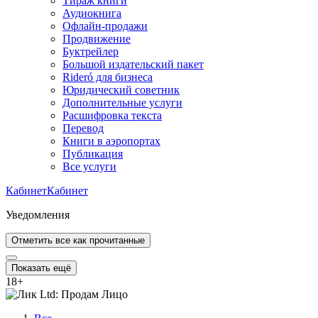
Тираж книги
Аудиокнига
Офлайн-продажи
Продвижение
Буктрейлер
Большой издательский пакет
Rideró для бизнеса
Юридический советник
Дополнительные услуги
Расшифровка текста
Перевод
Книги в аэропортах
Публикация
Все услуги
Кабинет
Кабинет
Уведомления
Отметить все как прочитанные
Показать ещё
18
+