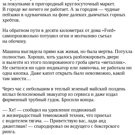
за покупками в пригородный круглосуточный маркет.
В городе же ничего не работает. А за городом — чудные
пейзажи в одуванчиках на фоне далеких дымчатых горных
хребтов.
На обратном пути в десяти километрах от дома «Ford»
самопроизвольно потушил огни и молчаливо съехал
на обочину.
Машина выглядела прямо как живая, но была мертва. Потухла
полностью. Хорошо, хоть удалось разблокировать двери
и вылезти из этого полированного гроба цвета «металлик».
Не светился ни один индикатор или лампочка, не работала ни
одна кнопка. Даже капот открыть было невозможно, какой
там завести…
Через час с небольшим в теплый зеленый майский полдень
вплыл белоснежный эвакуатор из сервиса и даже издал
фирменный трубный гудок. Бросили концы.
— Хе! — сообщил на удивление подвижный
и жизнерадостный темнокожий техник, что приехал
с водителем тягача. — Приветствую вас, лади анд
джантлман! — спародировал он ведущего с боксерского
ринга.