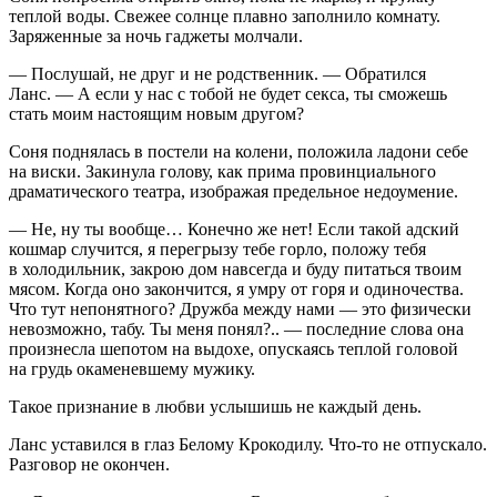
теплой воды. Свежее солнце плавно заполнило комнату.
Заряженные за ночь гаджеты молчали.
— Послушай, не друг и не родственник. — Обратился
Ланс. — А если у нас с тобой не будет
секс
а, ты сможешь
стать моим настоящим новым другом?
Соня поднялась в постели на колени, положила ладони себе
на
виски
. Закинула голову, как прима провинциального
драматического театра, изображая предельное недоумение.
— Не, ну ты вообще… Конечно же нет! Если такой адский
кошмар случится, я перегрызу тебе горло, положу тебя
в холодильник, закрою дом навсегда и буду питаться твоим
мясом. Когда оно закончится, я умру от горя и одиночества.
Что тут непонятного? Дружба между нами — это физически
невозможно, табу. Ты меня понял?.. — последние слова она
произнесла шепотом на выдохе, опускаясь теплой головой
на грудь окаменевшему мужику.
Такое признание в любви услышишь не каждый день.
Ланс уставился в глаз Белому Крокодилу. Что-то не отпускало.
Разговор не окончен.