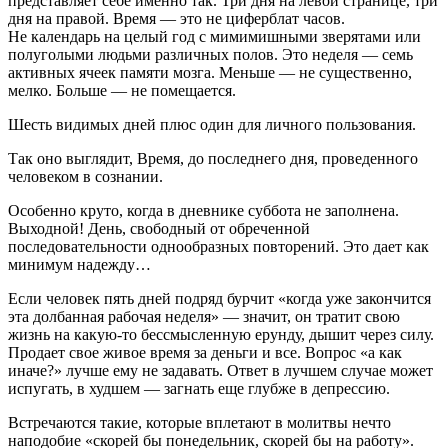
представляет себе именно так. Три дня на левой странице, три
дня на правой. Время — это не циферблат часов.
Не календарь на целый год с мимимишными зверятами или
полуголыми людьми различных полов. Это неделя — семь
активных ячеек памяти мозга. Меньше — не существенно,
мелко. Больше — не помещается.
Шесть видимых дней плюс один для личного пользования.
Так оно выглядит, Время, до последнего дня, проведенного
человеком в сознании.
Особенно круто, когда в дневнике суббота не заполнена.
Выходной! День, свободный от обреченной
последовательности однообразных повторений. Это дает как
минимум надежду…
Если человек пять дней подряд бурчит «когда уже закончится
эта долбанная рабочая неделя» — значит, он тратит свою
жизнь на какую-то бессмысленную ерунду, дышит через силу.
Продает свое живое время за деньги и все. Вопрос «а как
иначе?» лучше ему не задавать. Ответ в лучшем случае может
испугать, в худшем — загнать еще глубже в депрессию.
Встречаются такие, которые вплетают в молитвы нечто
наподобие «скорей бы понедельник, скорей бы на работу».