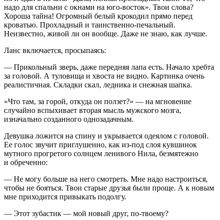
надо для спальни с окнами на юго-восток». Твои слова?
Хороша тайна! Огромный белый крокодил прямо перед
кроватью. Прохладный и таинственно-печальный.
Неизвестно, живой ли он вообще. Даже не знаю, как лучше.
Ланс включается, просыпаясь:
— Прикольный зверь, даже передняя лапа есть. Начало хребта
за головой. А туловища и хвоста не видно. Картинка очень
реалистичная. Складки скал, ледника и снежная шапка.
«Что там, за горой, откуда он ползет?» — на мгновение
случайно вспыхивает
вторая
мысль мужского мозга,
изначально созданного однозадачным.
Девушка ложится на спину и укрывается одеялом с головой.
Ее голос звучит приглушенно, как из-под слоя кувшинок
мутного прогретого солнцем ленивого Нила, безмятежно
и обреченно:
— Не могу больше на него смотреть. Мне надо настроиться,
чтобы не бояться. Твои старые друзья были проще. А к новым
мне приходится привыкать подолгу.
— Этот зубастик — мой новый друг, по-твоему?