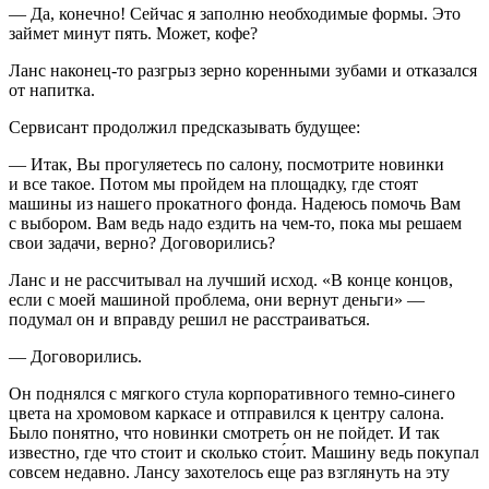
— Да, конечно! Сейчас я заполню необходимые формы. Это
займет минут пять. Может, кофе?
Ланс наконец-то разгрыз зерно коренными зубами и отказался
от напитка.
Сервисант продолжил предсказывать будущее:
— Итак, Вы прогуляетесь по салону, посмотрите новинки
и все такое. Потом мы пройдем на площадку, где стоят
машины из нашего прокатного фонда. Надеюсь помочь Вам
с выбором. Вам ведь надо ездить на чем-то, пока мы решаем
свои задачи, верно? Договорились?
Ланс и не рассчитывал на лучший исход. «В конце концов,
если с моей машиной проблема, они вернут деньги» —
подумал он и вправду решил не расстраиваться.
— Договорились.
Он поднялся с мягкого стула корпоративного темно-синего
цвета на хромовом каркасе и отправился к центру салона.
Было понятно, что новинки смотреть он не пойдет. И так
известно, где что стоит и сколько сто́ит. Машину ведь покупал
совсем недавно. Лансу захотелось еще раз взглянуть на эту