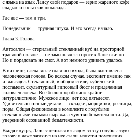
с языка на язык Лансу свой подарок — зерно жареного кофе,
сладкое от остатков шоколада.
Где две — там и три.
Понедельник — трудная штука. И это всегда начало.
Глава 3.
Голова
Автосалон — стерильный стеклянный куб на просторной
травяной поляне — не замышлял зла против Ланса лично.
Но и порадовать не смог. А вот немного удивить удалось.
В витрине, слева возле главного входа, была выставлена
человеческая голова. Во всяком случае, экспонат именно так
и выглядел. Стеклянный, в общем стиле, кубический
постамент, скульптурный гипсовый бюст и приделанная
голова человека. Все было проработано крайне
натуралистично. Мужское лицо, лет под пятьдесят.
Удивительно точные детали — складки, морщинки, ресницы,
поры. Общая физиономия в комплекте с голубыми
стеклянными глазами выражала чувство безмятежности. Да,
уверенной осознанной безмятежности.
Входя внутрь, Ланс зацепился взглядом за эту голубоглазую
голову и даже заглянул на нее сзади, изнутри помещения.