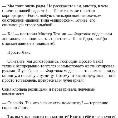
— Мы тоже очень рады. Не расскажете нам, мистер, в чем
причина нашей радости? — Ланс сразу же простил
корпорацию «Ford», любуясь низкорослым человечком
со стрижкой-шапкой типа «микрофон». Точнее, его
снимающей стресс улыбкой.
— Хе! — повторил Мистер Техник. — Фартовая модель вам
досталась, господин… э… простите… Ланс Доро, так? (он
отыскал данные в планшете).
— Просто Ланс.
— Считайте, мы договорились, господин Просто Ланс! —
техник беспрерывно топтался и замысловато жестикулировал
руками. И улыбался. — Фартовая модель — это я имею в виду
машину, а не вашу спутницу. Потому что ваша девушка — она
просто топ-модель, прекрасная и лучезарная!
Соня хлопала ресницами и переваривала перченый
комплимент.
— Спасибо. Так что значит «хе» по-вашему? — терпеливо
спросил Ланс.
— Так вы что, новости не смотрите? Ездите себе и не в курсе?