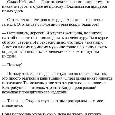
— Слава Небесам! — Ланс окончательно смирился с тем, что
никакие трубы его уже не призовут. Окапываться придется
прямо здесь.
— Сто тысяч километров отсюда до Аляски — ты слегка
загнула. Это же два с половиной раза вокруг экватора!
— Остановись, дорогой. Я хрупкая женщина, но никому
на этой планете не позволю делать из меня дуру. Ты в курсе
об этом, уверена. Я прекрасно знаю, что такое «экватор».
А вот сильному и умному мужчине точно не к лицу искать
оправдания и цепляться к мелочам, к каким-то глупым
цифрам.
— Почему?
— Потому что, если ты довел ситуацию до поиска отмазок,
это просто разгром и капитуляция. Оправдания никто никогда
не слушает. Ты можешь разве что откупиться, если повезет.
Контрибуция — знаешь, что это? Когда проигравший
возмещает победителю его издержки.
— Ты права. Откуп в случае с этим крокодилом — самое
милое дело.
Соня попросила открыть окно, пока не жарко, и кружку