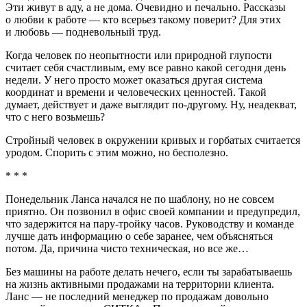
Эти живут в аду, а не дома. Очевидно и печально. Рассказы
о любви к работе — кто всерьез такому поверит? Для этих
и любовь — подневольный труд.
Когда человек по неопытности или природной глупости
считает себя счастливым, ему все равно какой сегодня день
недели. У него просто может оказаться другая система
координат и времени и человеческих ценностей. Такой
думает, действует и даже выглядит по-другому. Ну, неадекват,
что с него возьмешь?
Стройный человек в окружении кривых и горбатых считается
уродом. Спорить с этим можно, но бесполезно.
* * *
Понедельник Ланса начался не по шаблону, но не совсем
приятно. Он позвонил в офис своей компании и предупредил,
что задержится на пару-тройку часов. Руководству и команде
лучше дать информацию о себе заранее, чем объясняться
потом. Да, причина чисто техническая, но все же…
Без машины на работе делать нечего, если ты зарабатываешь
на жизнь активными продажами на территории клиента.
Ланс — не последний менеджер по продажам довольно