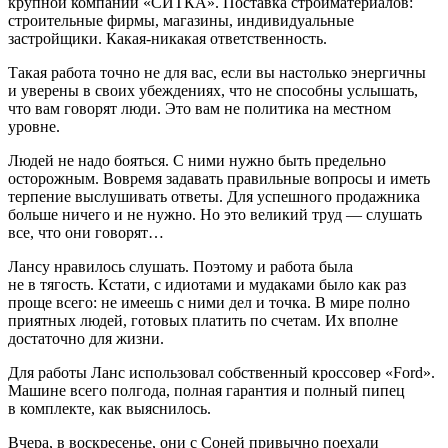
крупной компании «СИТКА». Поставка стройматериалов:
строительные фирмы, магазины, индивидуальные
застройщики. Какая-никакая ответственность.
Такая работа точно не для вас, если вы настолько энергичны
и уверены в своих убеждениях, что не способны услышать,
что вам говорят люди. Это вам не политика на местном
уровне.
Людей не надо бояться. С ними нужно быть предельно
осторожным. Вовремя задавать правильные вопросы и иметь
терпение выслушивать ответы. Для успешного продажника
больше ничего и не нужно. Но это великий труд — слушать
все, что
они
говорят…
Лансу нравилось слушать. Поэтому и работа была
не в тягость. Кстати, с идиотами и мудаками было как раз
проще всего: не имеешь с ними дел и точка. В мире полно
приятных людей, готовых платить по счетам. Их вполне
достаточно для жизни.
Для работы Ланс использовал собственный кроссовер «Ford».
Машине всего полгода, полная гарантия и полный пипец
в комплекте, как выяснилось.
Вчера, в воскресенье, они с Соней привычно поехали