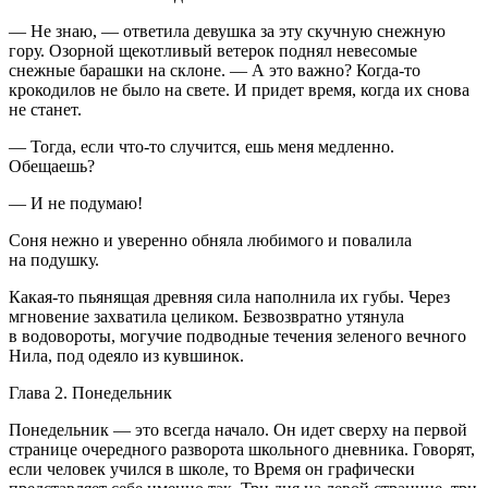
— Не знаю, — ответила девушка за эту скучную снежную
гору. Озорной щекотливый ветерок поднял невесомые
снежные барашки на склоне. — А это важно? Когда-то
крокодилов не было на свете. И придет время, когда их снова
не станет.
— Тогда, если что-то случится, ешь меня медленно.
Обещаешь?
— И не подумаю!
Соня нежно и уверенно обняла любимого и повалила
на подушку.
Какая-то пьянящая древняя сила наполнила их губы. Через
мгновение захватила целиком. Безвозвратно утянула
в водовороты, могучие подводные течения зеленого вечного
Нила, под одеяло из кувшинок.
Глава
2. Понедельник
Понедельник — это всегда начало. Он идет сверху на первой
странице очередного разворота школьного дневника. Говорят,
если человек учился в школе, то Время он графически