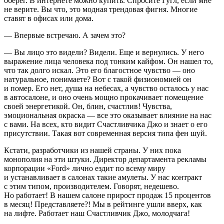
оберег. В интернете можно купить. Спросите Гугл, если мне
не верите. Вы что, это модная трендовая фигня. Многие
ставят в офисах или дома.
— Впервые встречаю. А зачем это?
— Вы лицо это видели? Видели. Еще и вернулись. У него
выражение лица человека под тонким
кайф
ом. Он нашел то,
что так долго искал. Это его благостное чувство — оно
натуральное
, понимаете? Вот с такой физиономией он
и помер. Его нет, душа на небесах, а чувство осталось у нас
в автосалоне, и оно очень мощно прокачивает помещение
своей энергетикой. Он, блин, счастлив! Чувства,
эмоциональная окраска — все это оказывает влияние на нас
с вами. На всех, кто видит Счастливчика Джо и знает о его
присутствии. Такая вот современная версия типа фен шуй.
Кстати, разработчики из нашей страны. У них пока
монополия на эти штуки. Директор департамента рекламы
корпорации «Ford» лично ездит по всему миру
и устанавливает в салонах такие амулеты. У нас контракт
с этим типом, производителем. Говорят, недешево.
Но работает! В нашем салоне прирост продаж 15 процентов
в месяц! Представляете?! Мы в рейтинге ушли вверх, как
на лифте. Работает наш Счастливчик Джо, молодчага!