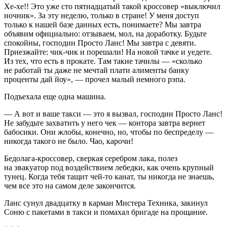
Хе-хе!! Это уже сто пятнадцатый такой кроссовер «выключил
ночник». За эту неделю, только в стране! У меня доступ
только к нашей базе данных есть, понимаете? Мы завтра
объявим официально: отзываем, мол, на доработку. Будьте
спокойны, господин Просто Ланс! Мы завтра с девяти.
Приезжайте: чик-чик и порешали! На новой тачке и уедете.
Из тех, что есть в прокате. Там такие тачилы — «сколько
не работай ты даже не мечтай плати алименты банку
проценты дай йоу», — прочел малый немного рэпа.
Подъехала еще одна машина.
— А вот и ваше такси — это я вызвал, господин Просто Ланс!
Не забудьте захватить у него чек — контора завтра вернет
бабосики. Они жлобы, конечно, но, чтобы по беспределу —
никогда такого не было. Чао, карочи!
Бедолага-кроссовер, сверкая серебром лака, полез
на эвакуатор под воздействием лебедки, как очень крупный
тунец. Когда тебя тащит чей-то канат, ты никогда не знаешь,
чем все это на самом деле закончится.
Ланс сунул двадцатку в карман Мистера Техника, закинул
Соню с пакетами в такси и помахал бригаде на прощание.