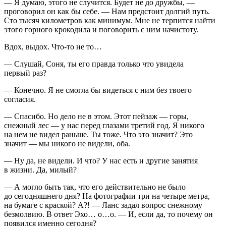
— Я думаю, этого не случится. Будет не до дружбы, —
проговорил он как бы себе. — Нам предстоит долгий путь.
Сто тысяч километров как минимум. Мне не терпится найти
этого горного крокодила и поговорить с ним начистоту.
Вдох, выдох. Что-то не то…
— Слушай, Соня, ты его правда
только что
увидела
первый раз?
— Конечно. Я не смогла бы видеться с ним без твоего
согласия.
— Спасибо. Но дело не в этом. Этот пейзаж — горы,
снежный лес — у нас перед глазами третий год. Я никого
на нем не видел раньше. Ты тоже. Что это значит? Это
значит —
мы
никого не видели, оба.
— Ну да, не видели. И что? У нас есть и другие занятия
в жизни. Да, милый?
— А могло быть так, что его действительно не было
до сегодняшнего дня? На фотографии три на четыре метра,
на бумаге с краской? А?! — Ланс задал вопрос снежному
безмолвию. В ответ Эхо… о…о. — И, если да, то почему он
появился именно сегодня?