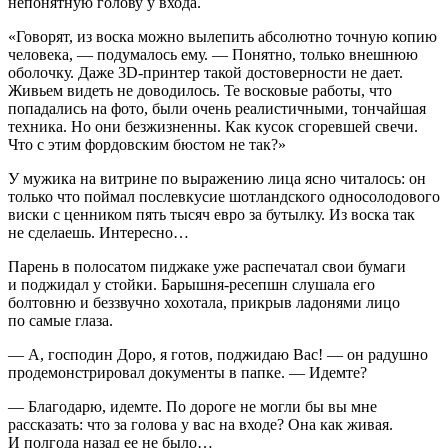
непонятную голову у входа.
«Говорят, из воска можно вылепить абсолютно точную копию
человека, — подумалось ему. — Понятно, только внешнюю
оболочку. Даже 3D-принтер такой достоверности не дает.
Живьем видеть не доводилось. Те восковые работы, что
попадались на фото, были очень реалистичными, тончайшая
техника. Но они безжизненны. Как кусок сгоревшей свечи.
Что с этим фордовским бюстом не так?»
У мужика на витрине по выражению лица ясно читалось: он
только что поймал послевкусие шотландского односолодового
виски с ценником пять тысяч евро за бутылку. Из воска так
не сделаешь. Интересно…
Парень в полосатом пиджаке уже распечатал свои бумаги
и поджидал у стойки. Барышня-ресепшн слушала его
болтовню и беззвучно хохотала, прикрыв ладонями лицо
по самые глаза.
— А, господин Доро, я готов, поджидаю Вас! — он радушно
продемонстрировал документы в папке. — Идемте?
— Благодарю, идемте. По дороге не могли бы вы мне
рассказать: что за голова у вас на входе? Она как живая.
И полгода назад ее не было…