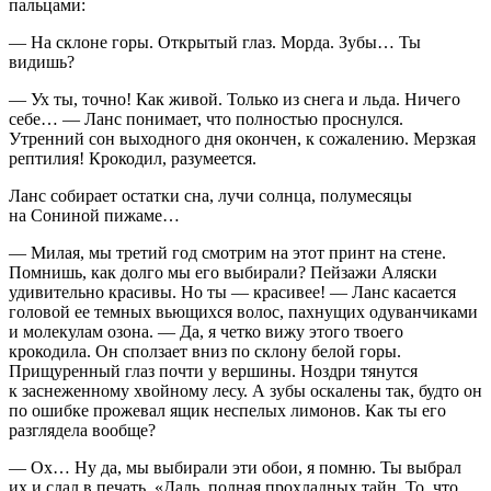
пальцами:
— На склоне горы. Открытый глаз. Морда. Зубы… Ты
видишь?
— Ух ты, точно! Как живой. Только из снега и льда. Ничего
себе… — Ланс понимает, что полностью проснулся.
Утренний сон выходного дня окончен, к сожалению. Мерзкая
рептилия! Крокодил, разумеется.
Ланс собирает остатки сна, лучи солнца, полумесяцы
на Сониной пижаме…
— Милая, мы третий год смотрим на этот принт на стене.
Помнишь, как долго мы его выбирали? Пейзажи Аляски
удивительно красивы. Но ты — красивее! — Ланс касается
головой ее темных вьющихся волос, пахнущих одуванчиками
и молекулам озона. — Да, я четко вижу этого твоего
крокодила. Он сползает вниз по склону белой горы.
Прищуренный глаз почти у вершины. Ноздри тянутся
к заснеженному хвойному лесу. А зубы оскалены так, будто он
по ошибке прожевал ящик неспелых лимонов. Как ты его
разглядела вообще?
— Ох… Ну да,
мы
выбирали эти обои, я помню.
Ты
выбрал
их и сдал в печать. «Даль, полная прохладных тайн. То, что