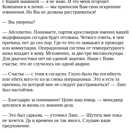
с Вашей машиной — я не знаю. И это меня огорчает.
Компания и я лично — мы приносим Вам свои искренние
извинения. Но Вы не должны расстраиваться!
— Вы уверены?
— Абсолютно. Понимаете, партия кроссоверов именно вашей
модификации сегодня будет отозвана. Четкого ответа, в чем
причина, нет до сих пор. Где-то что-то замыкает в проводке
или коммутации. Операционная система от температурного
шока впадает в кому. Мгновенно, за две-три миллисекунды.
Для диагностики нет ни единой зацепки. Наше с Вами
счастье, что не случилось ни одной аварии.
— Счастье — с этим я согласен. Глупо было бы погибнуть
или убить кого-то из-за глюка операционки. Это и есть та
причина, по которой мне не следует расстраиваться? — Ланс
был настойчив.
— Благодарю за понимание! Ценю ваш юмор, — менеджер
цеплялся за жизнь со знанием дела.
— Это был сарказм, — уточнил Ланс. — Шутить мне пока
не хочется. Да и времени не так много. Слушаю ваше
предложение.