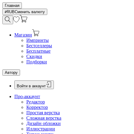
Главная
RUB
Сменить валюту
Магазин
Импринты
Бестселлеры
Бесплатные
Скидки
Подборки
Автору
Войти в аккаунт
Про-аккаунт
Редактор
Корректор
Простая верстка
Сложная верстка
Дизайн обложки
Иллюстрации