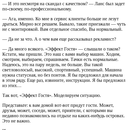
— И это несмотря на скандал с качеством? — Ланс был задет
по-своему, по-профессиональному.
— Ага, именно. Ко мне в сервис клиенты больше не лезут
драться. Мирно все решаем. Бывало, такие приезжали — чуть
не с монтировкой. Вам отдельное спасибо, Вы нормальный.
— Да не за что. А о чем вам еще рассказывал рекламист?
— Да много всякого. «Эффект Гостя» — слышали о таком?
Кстати, мы пришли. Это наш с вами выбор машин. Ходим,
смотрим, выбираем, спрашиваем. Тачки есть нормальные.
Надеюсь, это на пару недель, не больше. Вы такой
светловолосый, высокий, спортивный, успешный. Машина
нужна статусная, но без понтов. Я бы предложил для начала
в этом ряду. Еще раз, извините, инструкции. Я бы предложил
из этих…
Так вот, «Эффект Гостя». Моделируем ситуацию.
Представьте: к вам домой вот-вот придут гости. Может,
друзья, может, соседи, может, приятели, с которыми вы
недавно познакомились на отдыхе на каких-нибудь островах.
Это не важно.