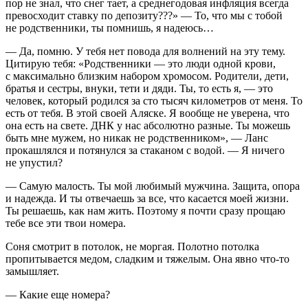
пор не знал, что снег тает, а среднегодовая инфляция всегда
превосходит ставку по депозиту???» — То, что мы с тобой
не родственники
, ты помнишь, я надеюсь…
— Да, помню. У тебя нет повода для волнений на эту тему.
Цитирую тебя: «Родственники — это люди одной крови,
с максимально близким набором хромосом. Родители, дети,
братья и сестры, внуки, тети и дяди. Ты, то есть я, — это
человек, который родился за сто тысяч километров от меня. То
есть от тебя. В этой своей Аляске. Я вообще не уверена, что
она есть на свете. ДНК у нас абсолютно разные. Ты можешь
быть мне мужем, но никак не родственником», — Ланс
прокашлялся и потянулся за стаканом с водой. — Я ничего
не упустил?
— Самую малость. Ты мой любимый мужчина. Защита, опора
и надежда. И ты отвечаешь за все, что касается моей жизни.
Ты решаешь, как нам жить. Поэтому я почти сразу прощаю
тебе все эти твои номера.
Соня смотрит в потолок, не моргая. Полотно потолка
пропитывается медом, сладким и тяжелым. Она явно что-то
замышляет.
— Какие еще номера?