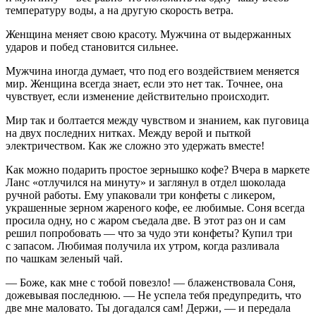
температуру воды, а на другую скорость ветра.
Женщина меняет свою красоту. Мужчина от выдержанных
ударов и побед становится сильнее.
Мужчина иногда думает, что под его воздействием меняется
мир. Женщина всегда знает, если это нет так. Точнее, она
чувствует, если изменение действительно происходит.
Мир так и болтается между чувством и знанием, как пуговица
на двух последних нитках. Между верой и пыткой
электричеством. Как же сложно это удержать вместе!
Как можно подарить простое зернышко кофе? Вчера в маркете
Ланс «отлучился на минуту» и заглянул в отдел шоколада
ручной работы. Ему упаковали три конфеты с ликером,
украшенные зерном жареного кофе, ее любимые. Соня всегда
просила одну, но с жаром съедала две. В этот раз он и сам
решил попробовать — что за чудо эти конфеты? Купил три
с запасом. Любимая получила их утром, когда разливала
по чашкам зеленый чай.
— Боже, как мне с тобой повезло! — блаженствовала Соня,
дожевывая последнюю. — Не успела тебя предупредить, что
две мне маловато. Ты догадался сам! Держи, — и передала