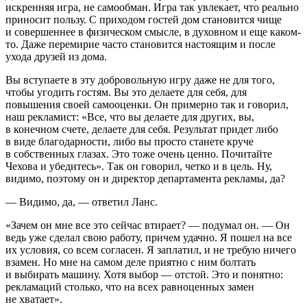
искренняя игра, не самообман. Игра так увлекает, что реально
приносит пользу. С приходом гостей дом становится чище
и совершеннее в физическом смысле, в духовном и еще каком-
то. Даже перемирие часто становится настоящим и после
ухода друзей из дома.
Вы вступаете в эту добровольную игру даже не для того,
чтобы угодить гостям. Вы это делаете для себя, для
повышения своей самооценки. Он примерно так и говорил,
наш рекламист: «Все, что вы делаете для других, вы,
в конечном счете, делаете для себя. Результат придет либо
в виде благодарности, либо вы просто станете круче
в собственных глазах. Это тоже очень ценно. Почитайте
Чехова и убедитесь». Так он говорил, четко и в цель. Ну,
видимо, поэтому он и директор департамента рекламы, да?
— Видимо, да, — ответил Ланс.
«Зачем он мне все это сейчас втирает? — подумал он. — Он
ведь уже сделал свою работу, причем удачно. Я пошел на все
их условия, со всем согласен. Я заплатил, и не требую ничего
взамен. Но мне на самом деле приятно с ним болтать
и выбирать машину. Хотя выбор — отстой. Это и понятно:
рекламаций столько, что на всех равноценных замен
не хватает».