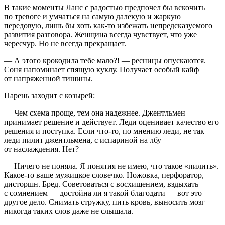
В такие моменты Ланс с радостью предпочел бы вскочить
по тревоге и умчаться на самую далекую и жаркую
передовую, лишь бы хоть как-то избежать непредсказуемого
развития разговора. Женщина всегда чувствует, что уже
чересчур. Но не всегда прекращает.
— А этого крокодила тебе мало?! — ресницы опускаются.
Соня напоминает спящую куклу. Получает особый
кайф
от напряженной тишины.
Парень заходит с козырей:
— Чем схема проще, тем она надежнее. Джентльмен
принимает решение и действует. Леди оценивает качество его
решения и поступка. Если что-то, по мнению леди, не так —
леди пилит джентльмена, с испариной на лбу
от наслаждения. Нет?
— Ничего не поняла. Я понятия не имею, что такое «пилить».
Какое-то ваше мужицкое словечко. Ножовка, перфоратор,
дисторшн. Бред. Советоваться с восхищением, вздыхать
с сомнением — достойна ли я такой благодати — вот это
другое дело. Снимать стружку, пить кровь, выносить мозг —
никогда таких слов даже не слышала.