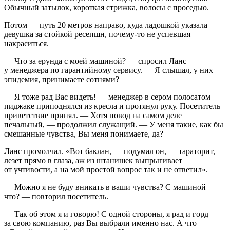
Обычный затылок, короткая стрижка, волосы с проседью.
Потом — путь 20 метров направо, куда ладошкой указала
девушка за стойкой ресепшн, почему-то не успевшая
накраситься.
— Что за ерунда с моей машиной? — спросил Ланс
у менеджера по гарантийному сервису. — Я слышал, у них
эпидемия, принимаете сотнями?
— Я тоже рад Вас видеть! — менеджер в сером полосатом
пиджаке приподнялся из кресла и протянул руку. Посетитель
приветствие принял. — Хотя повод на самом деле
печальный, — продолжил служащий. — У меня такие, как бы
смешанные чувства, Вы меня понимаете, да?
Ланс промолчал. «Вот баклан, — подумал он, — тараторит,
лезет прямо в глаза, аж из штанишек выпрыгивает
от учтивости, а на мой простой вопрос так и не ответил».
— Можно я не буду вникать в ваши чувства? С машиной
что? — повторил посетитель.
— Так об этом я и говорю! С одной стороны, я рад и горд
за свою компанию, раз Вы выбрали именно нас. А что