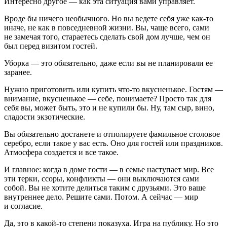
Интересно другое — как эта ситуация
вами управляет
.
Вроде бы ничего необычного. Но вы ведете себя уже как-то
иначе, не как в повседневной жизни. Вы, чаще всего, сами
не замечая того, стараетесь сделать свой дом лучше, чем он
был перед визитом гостей.
Уборка — это обязательно, даже если вы не планировали ее
заранее.
Нужно приготовить или купить что-то вкусненькое. Гостям —
внимание, вкусненькое — себе, понимаете? Просто так для
себя вы, может быть, это и не купили бы. Ну, там сыр, вино,
сладости экзотические.
Вы обязательно достанете и отполируете фамильное столовое
серебро, если такое у вас есть. Оно для гостей или праздников.
Атмосфера создается и все такое.
И главное: когда в доме гости — в семье наступает мир. Все
эти терки, ссоры, конфликты — они выключаются сами
собой. Вы не хотите делиться таким с друзьями. Это ваше
внутреннее дело. Решите сами. Потом. А сейчас — мир
и согласие.
Да, это в какой-то степени показуха. Игра на публику. Но это