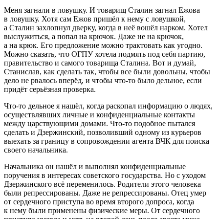
Меня загнали в ловушку. И товарищ Сталин загнал Ежова
в ловушку. Хотя сам Ежов пришёл к нему с ловушкой,
а Сталин захлопнул дверку, когда в неё вошёл нарком. Хотел
выслужиться, а попал на крючок. Даже не на крючок,
а на крюк. Его предложение можно трактовать как угодно.
Можно сказать, что ОГПУ хотела подмять под себя партию,
правительство и самого товарища Сталина. Вот и думай,
Станислав, как сделать так, чтобы все были довольны, чтобы
дело не рвалось вперёд, и чтобы что-то было дельное, если
придёт серьёзная проверка.
Что-то дельное я нашёл, когда раскопал информацию о людях,
осуществлявших личные и конфиденциальные контакты
между царствующими домами. Что-то подобное пытался
сделать и Дзержинский, позволивший одному из курьеров
выехать за границу в сопровождении агента ВЧК для поиска
своего начальника.
Начальника он нашёл и выполнял конфиденциальные
поручения в интересах советского государства. Но с уходом
Дзержинского всё переменилось. Родители этого человека
были репрессированы. Даже не репрессированы. Отец умер
от сердечного приступа во время второго допроса, когда
к нему были применены физические меры. От сердечного