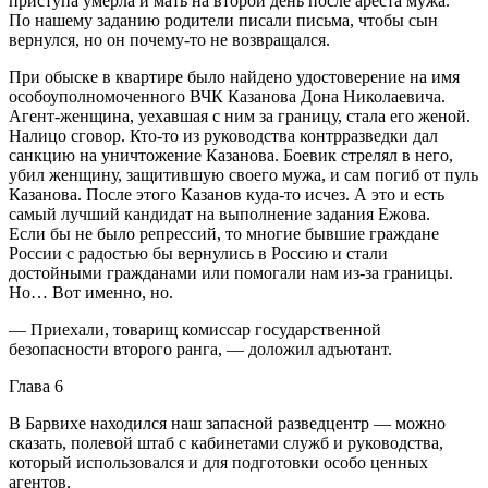
приступа умерла и мать на второй день после ареста мужа.
По нашему заданию родители писали письма, чтобы сын
вернулся, но он почему-то не возвращался.
При обыске в квартире было найдено удостоверение на имя
особоуполномоченного ВЧК Казанова Дона Николаевича.
Агент-женщина, уехавшая с ним за границу, стала его женой.
Налицо сговор. Кто-то из руководства контрразведки дал
санкцию на уничтожение Казанова. Боевик стрелял в него,
убил женщину, защитившую своего мужа, и сам погиб от пуль
Казанова. После этого Казанов куда-то исчез. А это и есть
самый лучший кандидат на выполнение задания Ежова.
Если бы не было репрессий, то многие бывшие граждане
России с радостью бы вернулись в Россию и стали
достойными гражданами или помогали нам из-за границы.
Но… Вот именно, но.
— Приехали, товарищ комиссар государственной
безопасности второго ранга, — доложил адъютант.
Глава 6
В Барвихе находился наш запасной разведцентр — можно
сказать, полевой штаб с кабинетами служб и руководства,
который использовался и для подготовки особо ценных
агентов.