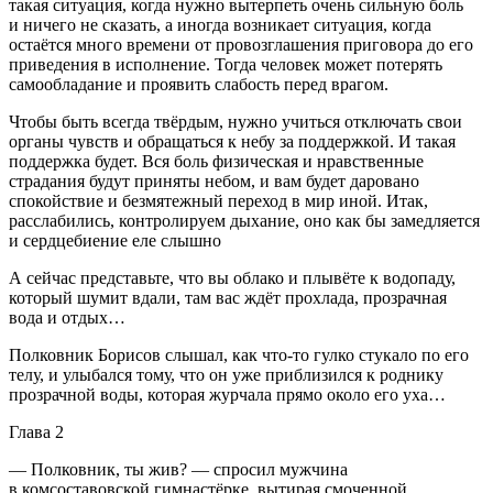
такая ситуация, когда нужно вытерпеть очень сильную боль
и ничего не сказать, а иногда возникает ситуация, когда
остаётся много времени от провозглашения приговора до его
приведения в исполнение. Тогда человек может потерять
самообладание и проявить слабость перед врагом.
Чтобы быть всегда твёрдым, нужно учиться отключать свои
органы чувств и обращаться к небу за поддержкой. И такая
поддержка будет. Вся боль физическая и нравственные
страдания будут приняты небом, и вам будет даровано
спокойствие и безмятежный переход в мир иной. Итак,
расслабились, контролируем дыхание, оно как бы замедляется
и сердцебиение еле слышно
А сейчас представьте, что вы облако и плывёте к водопаду,
который шумит вдали, там вас ждёт прохлада, прозрачная
вода и отдых…
Полковник Борисов слышал, как что-то гулко стукало по его
телу, и улыбался тому, что он уже приблизился к роднику
прозрачной воды, которая журчала прямо около его уха…
Глава 2
— Полковник, ты жив? — спросил мужчина
в комсоставовской гимнастёрке, вытирая смоченной