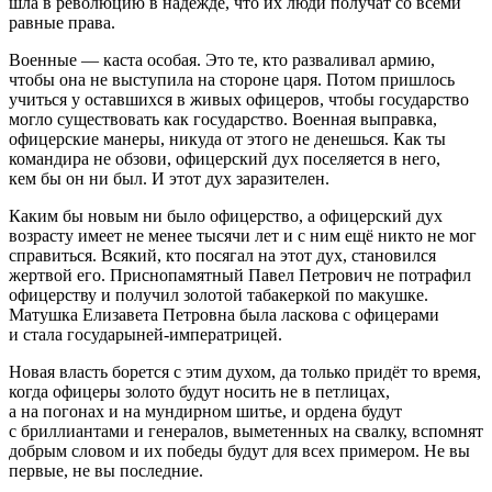
шла в революцию в надежде, что их люди получат со всеми
равные права.
Военные — каста особая. Это те, кто разваливал армию,
чтобы она не выступила на стороне царя. Потом пришлось
учиться у оставшихся в живых офицеров, чтобы государство
могло существовать как государство. Военная выправка,
офицерские манеры, никуда от этого не денешься. Как ты
командира не обзови, офицерский дух поселяется в него,
кем бы он ни был. И этот дух заразителен.
Каким бы новым ни было офицерство, а офицерский дух
возрасту имеет не менее тысячи лет и с ним ещё никто не мог
справиться. Всякий, кто посягал на этот дух, становился
жертвой его. Приснопамятный Павел Петрович не потрафил
офицерству и получил золотой табакеркой по макушке.
Матушка Елизавета Петровна была ласкова с офицерами
и стала государыней-императрицей.
Новая власть борется с этим духом, да только придёт то время,
когда офицеры золото будут носить не в петлицах,
а на погонах и на мундирном шитье, и ордена будут
с бриллиантами и генералов, выметенных на свалку, вспомнят
добрым словом и их победы будут для всех примером. Не вы
первые, не вы последние.