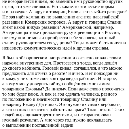
не возбраняется никем, но заменять ими руководство других
стран, это уже слишком. Есть какие-то этические нормы
и в разведке. А вдруг и товарищ Ежов агент чьей-то разведки?
Не зря идёт кампания по выявлению агентов парагвайской
разведки и Коморских островов. А вдруг и товарищ Сталин
агент какой-нибудь разведки? Американской, например.
Американцы тоже приложили руку к революции в России,
почему они не могли приобрести себе человека, который
станет руководителем государства? Тогда может быть понятна
ненависть коммунистических идей к другим странам.
Я был в эйфорическом настроении и согласно кивал словам
наркома внутренних дел. Протрезвел я тогда, когда дошёл
до своего кабинета. Головой кивал, соглашался, а что можно
предложить для отчёта о работе? Ничего. Нет подходов ни
к кому, у них тоже своя контрразведка работает. И второе,
а кому я могу доверить тайну, сообщённую мне самим
товарищем Ежовым? Да никому. Если даже слово просочится,
то мне будет каюк. А как за год сделать человека, равного
по положению и значимости товарищу Сталину или
товарищу Ежову? Да никак. Это нужно их самих вербовать,
а кто из них согласится работать на врага? Тоже никто. Таких
людей выращивают десятилетиями, и не гарантирован
нужный результат. А мне через год нужно докладывать
о выполнении поставленной задачи.