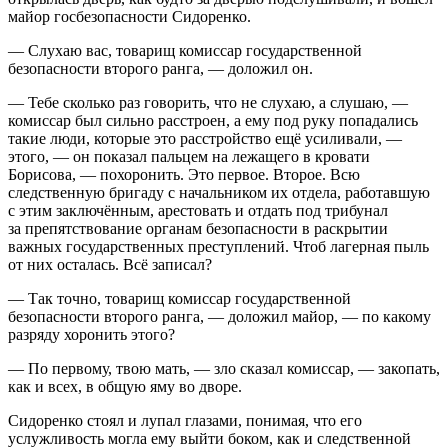
майор госбезопасности Сидоренко.
— Слухаю вас, товарищ комиссар государственной
безопасности второго ранга, — доложил он.
— Тебе сколько раз говорить, что не слухаю, а слушаю, —
комиссар был сильно расстроен, а ему под руку попадались
такие люди, которые это расстройство ещё усиливали, —
этого, — он показал пальцем на лежащего в кровати
Борисова, — похоронить. Это первое. Второе. Всю
следственную бригаду с начальником их отдела, работавшую
с этим заключённым, арестовать и отдать под трибунал
за препятствование органам безопасности в раскрытии
важных государственных преступлений. Чтоб лагерная пыль
от них осталась. Всё записал?
— Так точно, товарищ комиссар государственной
безопасности второго ранга, — доложил майор, — по какому
разряду хоронить этого?
— По первому, твою мать, — зло сказал комиссар, — закопать,
как и всех, в общую яму во дворе.
Сидоренко стоял и лупал глазами, понимая, что его
услужливость могла ему выйти боком, как и следственной