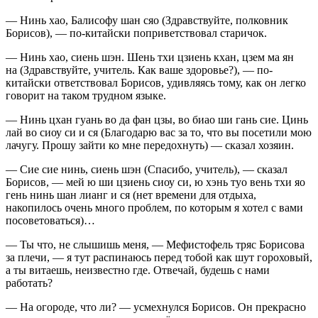
— Нинь хао, Балисофу шан сяо (Здравствуйте, полковник
Борисов), — по-китайски поприветствовал старичок.
— Нинь хао, сиень шэн. Шень тхи цзиень кхан, цзем ма ян
на (Здравствуйте, учитель. Как ваше здоровье?), — по-
китайски ответствовал Борисов, удивляясь тому, как он легко
говорит на таком трудном языке.
— Нинь цхан гуань во да фан цзы, во биао ши гань сие. Цинь
лай во сиоу си и ся (Благодарю вас за то, что вы посетили мою
лачугу. Прошу зайти ко мне передохнуть) — сказал хозяин.
— Сие сие нинь, сиень шэн (Спасибо, учитель), — сказал
Борисов, — мей ю ши цзиень сиоу си, ю хэнь туо вень тхи яо
гень нинь шан лианг и ся (нет времени для отдыха,
накопилось очень много проблем, по которым я хотел с вами
посоветоваться)…
— Ты что, не слышишь меня, — Мефистофель тряс Борисова
за плечи, — я тут распинаюсь перед тобой как шут гороховый,
а ты витаешь, неизвестно где. Отвечай, будешь с нами
работать?
— На огороде, что ли? — усмехнулся Борисов. Он прекрасно