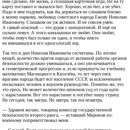
ими сделано. Не жизнь, а сплошная карточная игра. Не на ту
карту поставил и оказался бит. Хорошо, если бит, а не убит.
Надо и мне подумать, как бы держаться не слишком близко
к моему наркому, любимцу советского народа Ежову Николаю
Ивановичу. Слишком он уж активен. И не совсем умён.
А самый опасный — это дурак с инициативой. И ещё он
сильно певуч. А этого начальники не любят. Они любят,
чтобы певуч был только он один, и чтобы никто
не вмешивался в его одноголосый хор.
Так что и дни Николая Ивановича сосчитаны. По логике
вещей, количество врагов народа от активной работы органов
безопасности должно уменьшаться, а оно увеличивается
в геометрической прогрессии и, если прикинуть по учебнику
математики Магницкого и Киселёва, то лет через пять
врагами народа будет всё население СССР, за исключением
нескольких человек в верхнем руководстве. Понятно же, что
это ересь. Не может количество шпионов год от года идти
с нарастанием. Вот это нарастание и погубит нашу страну.
Не сегодня, так завтра. Не завтра, так послезавтра.
— Здравия желаю, товарищ комиссар государственной
безопасности второго ранга, — вставший Миронов по-
военному поприветствовал меня.