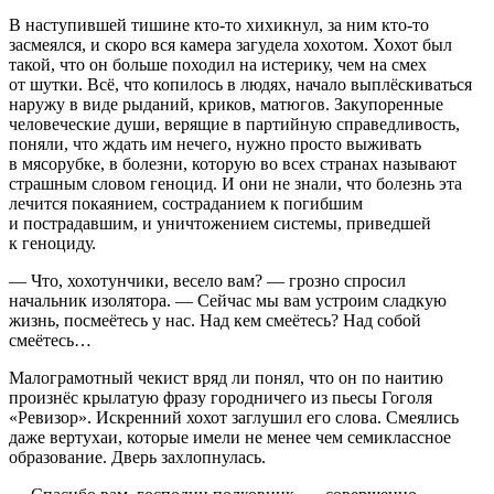
В наступившей тишине кто-то хихикнул, за ним кто-то
засмеялся, и скоро вся камера загудела хохотом. Хохот был
такой, что он больше походил на истерику, чем на смех
от шутки. Всё, что копилось в людях, начало выплёскиваться
наружу в виде рыданий, криков, матюгов. Закупоренные
человеческие души, верящие в партийную справедливость,
поняли, что ждать им нечего, нужно просто выживать
в мясорубке, в болезни, которую во всех странах называют
страшным словом геноцид. И они не знали, что болезнь эта
лечится покаянием, состраданием к погибшим
и пострадавшим, и уничтожением системы, приведшей
к геноциду.
— Что, хохотунчики, весело вам? — грозно спросил
начальник изолятора. — Сейчас мы вам устроим сладкую
жизнь, посмеётесь у нас. Над кем смеётесь? Над собой
смеётесь…
Малограмотный чекист вряд ли понял, что он по наитию
произнёс крылатую фразу городничего из пьесы Гоголя
«Ревизор». Искренний хохот заглушил его слова. Смеялись
даже вертухаи, которые имели не менее чем семиклассное
образование. Дверь захлопнулась.