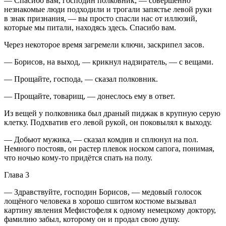
— Спасибо вам, господин полковник, — совершенно
незнакомые люди подходили и трогали запястье левой руки
в знак признания, — вы просто спасли нас от иллюзий,
которые мы питали, находясь здесь. Спасибо вам.
Через некоторое время загремели ключи, заскрипел засов.
— Борисов, на выход, — крикнул надзиратель, — с вещами.
— Прощайте, господа, — сказал полковник.
— Прощайте, товарищ, — донеслось ему в ответ.
Из вещей у полковника был драный пиджак в крупную серую
клетку. Подхватив его левой рукой, он поковылял к выходу.
— Добьют мужика, — сказал комдив и сплюнул на пол.
Немного постояв, он растер плевок носком сапога, понимая,
что ночью кому-то придётся спать на полу.
Глава 3
— Здравствуйте, господин Борисов, — медовый голосок
лощёного человека в хорошо сшитом костюме вызывал
картину явления Мефистофеля к одному немецкому доктору,
фамилию забыл, которому он и продал свою душу.