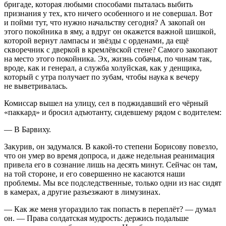
бригаде, которая любыми способами пыталась выбить
признания у тех, кто ничего особенного и не совершал. Вот
и пойми тут, что нужно начальству сегодня? А закопай он
этого покойника в яму, а вдруг он окажется важной шишкой,
которой вернут лампасы и звёзды с орденами, да ещё
скворечник с дверкой в кремлёвской стене? Самого закопают
на место этого покойника. Эх, жизнь собачья, по чинам так,
вроде, как и генерал, а служба холуйская, как у денщика,
который с утра получает по зубам, чтобы наука к вечеру
не выветривалась.
Комиссар вышел на улицу, сел в поджидавший его чёрный
«паккард» и бросил адъютанту, сидевшему рядом с водителем:
— В Барвиху.
Закурив, он задумался. В какой-то степени Борисову повезло,
что он умер во время допроса, и даже недельная реанимация
привела его в сознание лишь на десять минут. Сейчас он там,
на той стороне, и его совершенно не касаются наши
проблемы. Мы все подследственные, только одни из нас сидят
в камерах, а другие разъезжают в лимузинах.
— Как же меня угораздило так попасть в переплёт? — думал
он. — Права солдатская мудрость: держись подальше