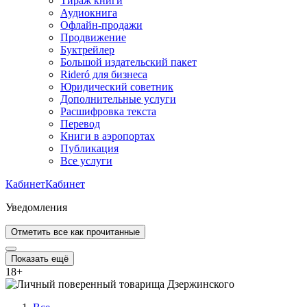
Тираж книги
Аудиокнига
Офлайн-продажи
Продвижение
Буктрейлер
Большой издательский пакет
Rideró для бизнеса
Юридический советник
Дополнительные услуги
Расшифровка текста
Перевод
Книги в аэропортах
Публикация
Все услуги
Кабинет
Кабинет
Уведомления
Отметить все как прочитанные
Показать ещё
18
+