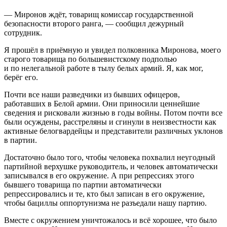
— Миронов ждёт, товарищ комиссар государственной
безопасности второго ранга, — сообщил дежурный
сотрудник.
Я прошёл в приёмную и увидел полковника Миронова, моего
старого товарища по большевистскому подполью
и по нелегальной работе в тылу белых армий. Я, как мог,
берёг его.
Почти все наши разведчики из бывших офицеров,
работавших в Белой армии. Они приносили ценнейшие
сведения и рисковали жизнью в годы войны. Потом почти все
были осуждены, расстреляны и сгинули в неизвестности как
активные белогвардейцы и представители различных уклонов
в партии.
Достаточно было того, чтобы человека похвалил неугодный
партийной верхушке руководитель, и человек автоматически
записывался в его окружение. А при репрессиях этого
бывшего товарища по партии автоматически
репрессировались и те, кто был записан в его окружение,
чтобы бациллы оппортунизма не разъедали нашу партию.
Вместе с окружением уничтожалось и всё хорошее, что было