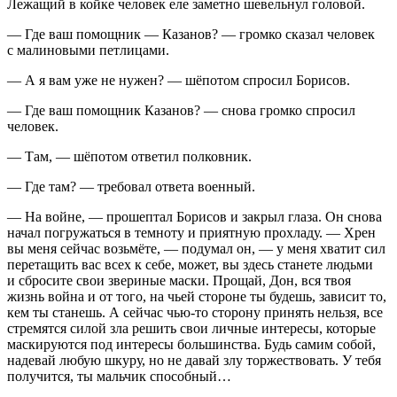
Лежащий в койке человек еле заметно шевельнул головой.
— Где ваш помощник — Казанов? — громко сказал человек
с малиновыми петлицами.
— А я вам уже не нужен? — шёпотом спросил Борисов.
— Где ваш помощник Казанов? — снова громко спросил
человек.
— Там, — шёпотом ответил полковник.
— Где там? — требовал ответа военный.
— На войне, — прошептал Борисов и закрыл глаза. Он снова
начал погружаться в темноту и приятную прохладу. — Хрен
вы меня сейчас возьмёте, — подумал он, — у меня хватит сил
перетащить вас всех к себе, может, вы здесь станете людьми
и сбросите свои звериные маски. Прощай, Дон, вся твоя
жизнь война и от того, на чьей стороне ты будешь, зависит то,
кем ты станешь. А сейчас чью-то сторону принять нельзя, все
стремятся силой зла решить свои личные интересы, которые
маскируются под интересы большинства. Будь самим собой,
надевай любую шкуру, но не давай злу торжествовать. У тебя
получится, ты мальчик способный…