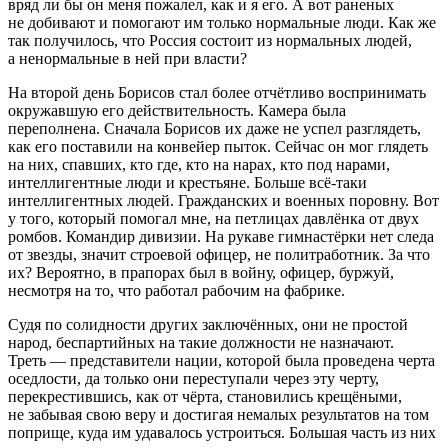
вряд ли бы он меня пожалел, как и я его. А вот раненых
не добивают и помогают им только нормальные люди. Как же
так получилось, что Россия состоит из нормальных людей,
а ненормальные в ней при власти?
На второй день Борисов стал более отчётливо воспринимать
окружавшую его действительность. Камера была
переполнена. Сначала Борисов их даже не успел разглядеть,
как его поставили на конвейер пыток. Сейчас он мог глядеть
на них, спавших, кто где, кто на нарах, кто под нарами,
интеллигентные люди и крестьяне. Больше всё-таки
интеллигентных людей. Гражданских и военных поровну. Вот
у того, который помогал мне, на петлицах давлёнка от двух
ромбов. Командир дивизии. На рукаве гимнастёрки нет следа
от звезды, значит строевой офицер, не политработник. За что
их? Вероятно, в прапорах был в войну, офицер, буржуй,
несмотря на то, что работал рабочим на фабрике.
Судя по солидности других заключённых, они не простой
народ, беспартийных на такие должности не назначают.
Треть — представители нации, которой была проведена черта
оседлости, да только они переступали через эту черту,
перекрестившись, как от чёрта, становились крещёными,
не забывая свою веру и достигая немалых результатов на том
поприще, куда им удавалось устроиться. Большая часть из них