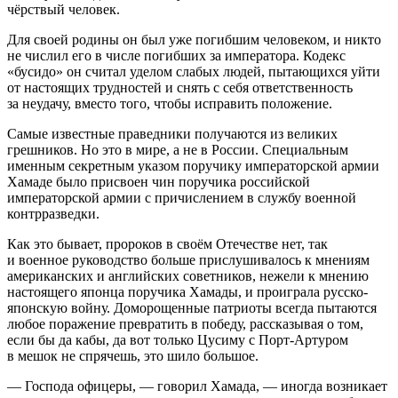
чёрствый человек.
Для своей родины он был уже погибшим человеком, и никто
не числил его в числе погибших за императора. Кодекс
«бусидо» он считал уделом слабых людей, пытающихся уйти
от настоящих трудностей и снять с себя ответственность
за неудачу, вместо того, чтобы исправить положение.
Самые известные праведники получаются из великих
грешников. Но это в мире, а не в России. Специальным
именным секретным указом поручику императорской армии
Хамаде было присвоен чин поручика российской
императорской армии с причислением в службу военной
контрразведки.
Как это бывает, пророков в своём Отечестве нет, так
и военное руководство больше прислушивалось к мнениям
американских и английских советников, нежели к мнению
настоящего японца поручика Хамады, и проиграла русско-
японскую войну. Доморощенные патриоты всегда пытаются
любое поражение превратить в победу, рассказывая о том,
если бы да кабы, да вот только Цусиму с Порт-Артуром
в мешок не спрячешь, это шило большое.
— Господа офицеры, — говорил Хамада, — иногда возникает