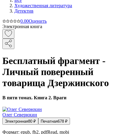
Все
Художественная литература
Детектив
0.0
0
Оценить
Электронная книга
Бесплатный фрагмент -
Личный поверенный
товарища Дзержинского
В пяти томах. Книга 2. Враги
Олег Северюхин
Электронная
80
₽
Печатная
678
₽
Формат:
epub, fb2, pdfRead, mobi