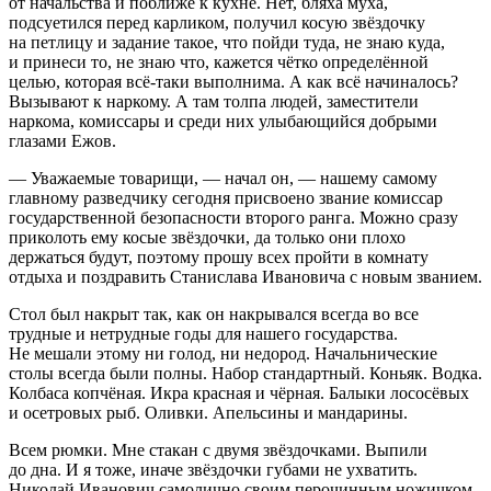
от начальства и поближе к кухне. Нет, бляха муха,
подсуетился перед карликом, получил косую звёздочку
на петлицу и задание такое, что пойди туда, не знаю куда,
и принеси то, не знаю что, кажется чётко определённой
целью, которая всё-таки выполнима. А как всё начиналось?
Вызывают к наркому. А там толпа людей, заместители
наркома, комиссары и среди них улыбающийся добрыми
глазами Ежов.
— Уважаемые товарищи, — начал он, — нашему самому
главному разведчику сегодня присвоено звание комиссар
государственной безопасности второго ранга. Можно сразу
приколоть ему косые звёздочки, да только они плохо
держаться будут, поэтому прошу всех пройти в комнату
отдыха и поздравить Станислава Ивановича с новым званием.
Стол был накрыт так, как он накрывался всегда во все
трудные и нетрудные годы для нашего государства.
Не мешали этому ни голод, ни недород. Начальнические
столы всегда были полны. Набор стандартный. Коньяк. Водка.
Колбаса копчёная. Икра красная и чёрная. Балыки лососёвых
и осетровых рыб. Оливки. Апельсины и мандарины.
Всем рюмки. Мне стакан с двумя звёздочками. Выпили
до дна. И я тоже, иначе звёздочки губами не ухватить.
Николай Иванович самолично своим перочинным ножичком