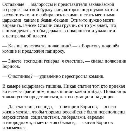
Остальные — малороссы и представители закавказской
и среднеазиатской буржуазии, которые под шумок хотели
расхватать то, что собиралось веками, и стать местными
царьками, ханам и беями-беками. Этим-то нужно мозги
вправить. Генсек Сталин сам грузин, он-то уж знает, что
с ними делать, чтобы держать в покорности и уважении
к центральной власти.
— Как вы чувствуете, полковник? — к Борисову подошёл
комдив и предложил папиросу.
— Знаете, господин генерал, я счастлив, — сказал полковник
Борисов.
— Счастливы? — удивлённо переспросил комдив.
В камере воцарилась тишина. Никак спятил тот, кто приехал
во всём заграничном, никак шпион какой-нибудь. Полковник
только успел представиться, как его утащили на допрос.
— Да, счастлив, господа, — повторил Борисов, — я всю
жизнь мечтал, чтобы тюрьмы российские были переполнены
марксистами, социалистами, либералами, евреями
и инородцами, и мечта моя сбылась, — сказал Борисов
и засмеялся.