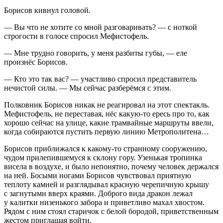
Борисов кивнул головой.
— Вы что не хотите со мной разговаривать? — с ноткой
строгости в голосе спросил Мефистофель.
— Мне трудно говорить, у меня разбиты губы, — еле
произнёс Борисов.
— Кто это так вас? — участливо спросил представитель
нечистой силы. — Мы сейчас разберёмся с этим.
Полковник Борисов никак не реагировал на этот спектакль.
Мефистофель, не переставая, нёс какую-то ересь про то, как
хорошо сейчас на улице, какие трамвайные маршруты ввели,
когда собираются пустить первую линию Метрополитена…
Борисов приближался к какому-то странному сооружению,
чудом прилепившемуся к склону гору. Узенькая тропинка
висела в воздухе, и было непонятно, почему человек держался
на ней. Босыми ногами Борисов чувствовал приятную
теплоту камней и разглядывал красную черепичную крышу
с загнутыми вверх краями. Доброго вида дракон лежал
у калитки низенького забора и приветливо махал хвостом.
Рядом с ним стоял старичок с белой бородой, приветственным
жестом приглашая войти.