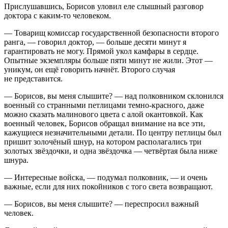
Прислушавшись, Борисов уловил еле слышный разговор
доктора с каким-то человеком.
— Товарищ комиссар государственной безопасности второго
ранга, — говорил доктор, — больше десяти минут я
гарантировать не могу. Прямой укол камфары в сердце.
Опытные экземпляры больше пяти минут не жили. Этот —
уникум, он ещё говорить начнёт. Второго случая
не представится.
— Борисов, вы меня слышите? — над полковником склонился
военный со странными петлицами темно-красного, даже
можно сказать малинового цвета с алой окантовкой. Как
военный человек, Борисов обращал внимание на все эти,
кажущиеся незначительными детали. По центру петлицы был
пришит золочёный шнур, на котором располагались три
золотых звёздочки, и одна звёздочка — четвёртая была ниже
шнура.
— Интересные войска, — подумал полковник, — и очень
важные, если для них покойников с того света возвращают.
— Борисов, вы меня слышите? — переспросил важный
человек.