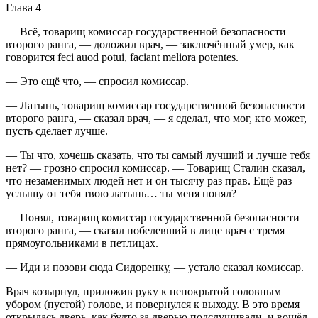
Глава 4
— Всё, товарищ комиссар государственной безопасности
второго ранга, — доложил врач, — заключённый умер, как
говорится feci auod potui, faciant meliora potentes.
— Это ещё что, — спросил комиссар.
— Латынь, товарищ комиссар государственной безопасности
второго ранга, — сказал врач, — я сделал, что мог, кто может,
пусть сделает лучше.
— Ты что, хочешь сказать, что ты самый лучший и лучше тебя
нет? — грозно спросил комиссар. — Товарищ Сталин сказал,
что незаменимых людей нет и он тысячу раз прав. Ещё раз
услышу от тебя твою латынь… ты меня понял?
— Понял, товарищ комиссар государственной безопасности
второго ранга, — сказал побелевший в лице врач с тремя
прямоугольниками в петлицах.
— Иди и позови сюда Сидоренку, — устало сказал комиссар.
Врач козырнул, приложив руку к непокрытой головным
убором (пустой) голове, и повернулся к выходу. В это время
открылась дверь, как будто за дверью подслушивали, и вошёл