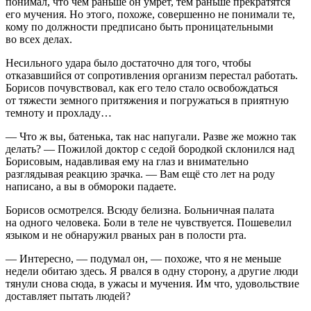
понимал, что чем раньше он умрёт, тем раньше прекратятся
его мучения. Но этого, похоже, совершенно не понимали те,
кому по должности предписано быть проницательными
во всех делах.
Несильного удара было достаточно для того, чтобы
отказавшийся от сопротивления организм перестал работать.
Борисов почувствовал, как его тело стало освобождаться
от тяжести земного притяжения и погружаться в приятную
темноту и прохладу…
— Что ж вы, батенька, так нас напугали. Разве же можно так
делать? — Пожилой доктор с седой бородкой склонился над
Борисовым, надавливая ему на глаз и внимательно
разглядывая реакцию зрачка. — Вам ещё сто лет на роду
написано, а вы в обмороки падаете.
Борисов осмотрелся. Всюду белизна. Больничная палата
на одного человека. Боли в теле не чувствуется. Пошевелил
языком и не обнаружил рваных ран в полости рта.
— Интересно, — подумал он, — похоже, что я не меньше
недели обитаю здесь. Я рвался в одну сторону, а другие люди
тянули снова сюда, в ужасы и мучения. Им что, удовольствие
доставляет пытать людей?