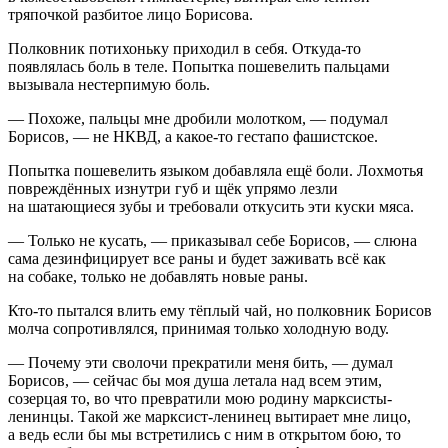
тряпочкой разбитое лицо Борисова.
Полковник потихоньку приходил в себя. Откуда-то
появлялась боль в теле. Попытка пошевелить пальцами
вызывала нестерпимую боль.
— Похоже, пальцы мне дробили молотком, — подумал
Борисов, — не НКВД, а какое-то гестапо фашистское.
Попытка пошевелить языком добавляла ещё боли. Лохмотья
повреждённых изнутри губ и щёк упрямо лезли
на шатающиеся зубы и требовали откусить эти куски мяса.
— Только не кусать, — приказывал себе Борисов, — слюна
сама дезинфицирует все раны и будет заживать всё как
на собаке, только не добавлять новые раны.
Кто-то пытался влить ему тёплый чай, но полковник Борисов
молча сопротивлялся, принимая только холодную воду.
— Почему эти сволочи прекратили меня бить, — думал
Борисов, — сейчас бы моя душа летала над всем этим,
созерцая то, во что превратили мою родину марксисты-
ленинцы. Такой же марксист-ленинец вытирает мне лицо,
а ведь если бы мы встретились с ним в открытом бою, то