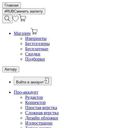
Главная
RUB
Сменить валюту
Магазин
Импринты
Бестселлеры
Бесплатные
Скидки
Подборки
Автору
Войти в аккаунт
Про-аккаунт
Редактор
Корректор
Простая верстка
Сложная верстка
Дизайн обложки
Иллюстрации