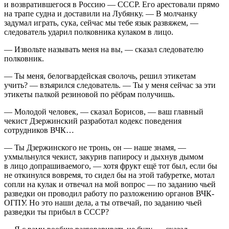
и возвратившегося в Россию — СССР. Его арестовали прямо
на трапе судна и доставили на Лубянку. — В молчанку
задумал играть, сука, сейчас мы тебе язык развяжем, —
следователь ударил полковника кулаком в лицо.
— Извольте называть меня на вы, — сказал следователю
полковник.
— Ты меня, белогвардейская сволочь, решил этикетам
учить? — взъярился следователь. — Ты у меня сейчас за эти
этикеты палкой резиновой по рёбрам получишь.
— Молодой человек, — сказал Борисов, — ваш главный
чекист Дзержинский разработал кодекс поведения
сотрудников ВЧК…
— Ты Дзержинского не тронь, он — наше знамя, —
ухмыльнулся чекист, закурив папиросу и дыхнув дымом
в лицо допрашиваемого, — хотя фрукт ещё тот был, если бы
не откинулся вовремя, то сидел бы на этой табуретке, мотал
сопли на кулак и отвечал на мой вопрос — по заданию чьей
разведки он проводил работу по разложению органов ВЧК-
ОГПУ. Но это наши дела, а ты отвечай, по заданию чьей
разведки ты прибыл в СССР?