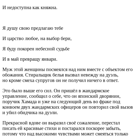
И недоступна как княжна.
Я душу свою предлагаю тебе
И царство любое, на выбор бери,
Я буду покорен небесной судьбе
И в май превращу январи.
Муж этой женщины посмеялся над ним вместе с объектом его
обожания. Стиральщик белья вызвал невежду на дуэль,
но кроме смеха супругов он не получил ничего в ответ.
Это было выше его сил. Он пришёл в жандармское
управление, сообщил о себе, что он японский дворянин,
поручик Хамада и уже на следующий день во фраке под
конвоем двух жандармских офицеров он повторил свой вызов
и убил обидчика на дуэли.
Прекрасной вдове он выразил своё сожаление, перестал
писать ей красивые стихи и постарался поскорее забыть,
потому что над высокими чувствами может смеяться только