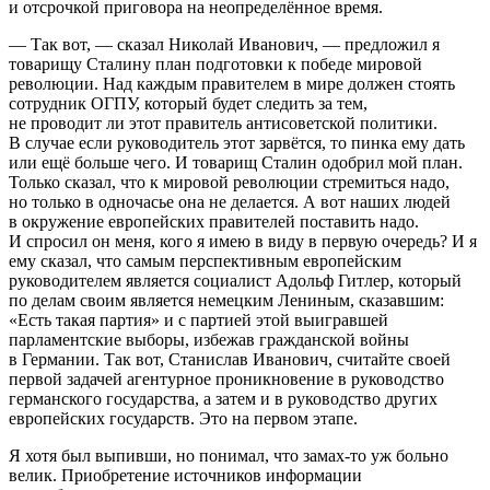
и отсрочкой приговора на неопределённое время.
— Так вот, — сказал Николай Иванович, — предложил я
товарищу Сталину план подготовки к победе мировой
революции. Над каждым правителем в мире должен стоять
сотрудник ОГПУ, который будет следить за тем,
не проводит ли этот правитель антисоветской политики.
В случае если руководитель этот зарвётся, то пинка ему дать
или ещё больше чего. И товарищ Сталин одобрил мой план.
Только сказал, что к мировой революции стремиться надо,
но только в одночасье она не делается. А вот наших людей
в окружение европейских правителей поставить надо.
И спросил он меня, кого я имею в виду в первую очередь? И я
ему сказал, что самым перспективным европейским
руководителем является социалист Адольф Гитлер, который
по делам своим является немецким Лениным, сказавшим:
«Есть такая партия» и с партией этой выигравшей
парламентские выборы, избежав гражданской войны
в Германии. Так вот, Станислав Иванович, считайте своей
первой задачей агентурное проникновение в руководство
германского государства, а затем и в руководство других
европейских государств. Это на первом этапе.
Я хотя был выпивши, но понимал, что замах-то уж больно
велик. Приобретение источников информации