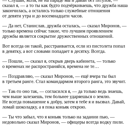
— Слушай, Коля, не на параде мы и давай без титулов, —
сказал я, — а то ты как будто подчёркиваешь, что дружба наша
закончилась, а остались только служебные отношения
от девяти утра и до восемнадцати часов.
— Да нет, Станислав, дружба осталась, — сказал Миронов, —
только времена сейчас такие, что лучшим проявлением
дружбы является сокрытие дружественных отношений.
Вот всегда он такой, расстраивается, если из пистолета попал
в девятку, а вот словами попадает в десятку. Всегда.
— Пошли, — сказал я, открыв дверь кабинета, — только
о временах не распространяйся, времена не те…
— Поздравляю, — сказал Миронов, — ещё вчера ты был
в третьем ранге. Стал командармом второго ранга, это звучит.
— Так-то оно так, — согласился я, — да только ведь знаешь,
чем выше залезаешь, тем больнее ударяешься о землю.
Не всегда повышение к добру, затем я тебе я и вызвал. Давай,
ломай шоколадку, а я пока коньяк открою.
— Ты что забыл, что я коньяк только на задании пью, —
недовольно сказал Миронов, — офицеры всегда водку пили.