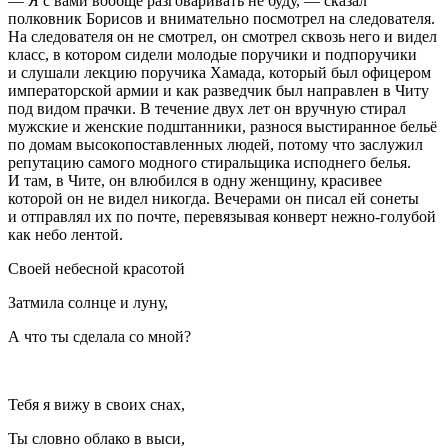
— Я с вами вообще разговаривать не буду, — сказал
полковник Борисов и внимательно посмотрел на следователя.
На следователя он не смотрел, он смотрел сквозь него и видел
класс, в котором сидели молодые поручики и подпоручики
и слушали лекцию поручика Хамада, который был офицером
императорской армии и как разведчик был направлен в Читу
под видом прачки. В течение двух лет он вручную стирал
мужские и женские подштанники, разнося выстиранное бельё
по домам высокопоставленных людей, потому что заслужил
репутацию самого модного стиральщика исподнего белья.
И там, в Чите, он влюбился в одну женщину, красивее
которой он не видел никогда. Вечерами он писал ей сонеты
и отправлял их по почте, перевязывая конверт нежно-голубой
как небо лентой.
Своей небесной красотой
Затмила солнце и луну,
А что ты сделала со мной?
Тебя я вижу в своих снах,
Ты словно облако в выси,