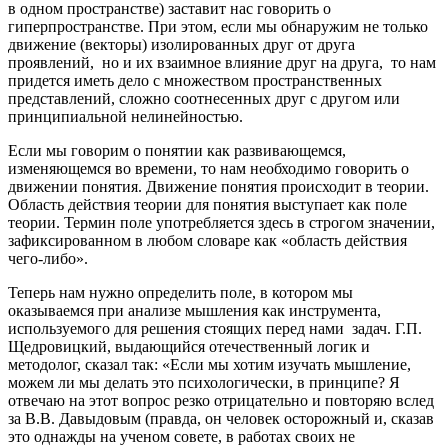
в одном пространстве) заставит нас говорить о
гиперпространстве. При этом, если мы обнаружим не только
движение (векторы) изолированных друг от друга
проявлений, но и их взаимное влияние друг на друга, то нам
придется иметь дело с множеством пространственных
представлений, сложно соотнесенных друг с другом или
принципиальной нелинейностью.
Если мы говорим о понятии как развивающемся,
изменяющемся во времени, то нам необходимо говорить о
движении понятия. Движение понятия происходит в теории.
Область действия теории для понятия выступает как поле
теории. Термин поле употребляется здесь в строгом значении,
зафиксированном в любом словаре как «область действия
чего-либо».
Теперь нам нужно определить поле, в котором мы
оказываемся при анализе мышления как инструмента,
используемого для решения стоящих перед нами задач. Г.П.
Щедровицкий, выдающийся отечественный логик и
методолог, сказал так: «Если мы хотим изучать мышление,
можем ли мы делать это психологически, в принципе? Я
отвечаю на этот вопрос резко отрицательно и повторяю вслед
за В.В. Давыдовым (правда, он человек осторожный и, сказав
это однажды на ученом совете, в работах своих не