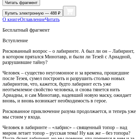
Читать фрагмент
Купить
электронную — 488 ₽
О книге
Оглавление
Читать
Бесплатный фрагмент
Вступление
Рискованный вопрос – о лабиринте. А был ли он – Лабиринт,
в котором прятался Минотавр, и были ли Тезей с Ариадной,
разрушившие тайну?
Человек – существо неугомонное и за времена, прошедшие
после Тезея, сумел построить и разрушить столько новых
лабиринтов, что, кажется, будто лабиринт есть уже
неотъемлемое свойство человека, и снова тянется нить
Ариадны, и сам Минотавр, надевший новую маску, ожидает
вновь, и вновь возникает необходимость в герое.
Рискованное приключение разума продолжается, и теперь уже
мы стоим у входа.
Человек в лабиринте – «лабрис» – священный топор – над
миром летает топор – русская тема! Ну как же – без топора?
Пусть будет лабиринт, но мы помним, что прячется в нем и за