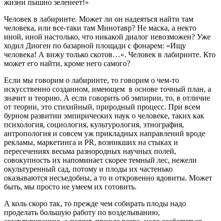
жизни пышно зеленеет!»
Человек в лабиринте. Может ли он надеяться найти там
человека, или все-таки там Минотавр? Не маска, а некто
иной, иной настолько, что никакой диалог невозможен? Уже
ходил Диоген по базарной площади с фонарем: «Ищу
человека! А вижу только скотов…». Человек в лабиринте. Кто
может его найти, кроме него самого?
Если мы говорим о лабиринте, то говорим о чем-то
искусственно созданном, имеющем в основе точный план, а
значит и теорию. А если говорить об эмпирии, то, в отличие
от теории, это стихийный, природный процесс. При всем
бурном развитии эмпирических наук о человеке, таких как
психология, социология, культурология, этнография,
антропология и совсем уж прикладных направлений вроде
рекламы, маркетинга и PR, возникших на стыках и
пересечениях весьма разнородных научных полей,
совокупность их напоминает скорее темный лес, нежели
окультуренный сад, потому и плоды их частенько
оказываются несъедобны, а то и откровенно ядовиты. Может
быть, мы просто не умеем их готовить.
А коль скоро так, то прежде чем собирать плоды надо
проделать большую работу по возделыванию,