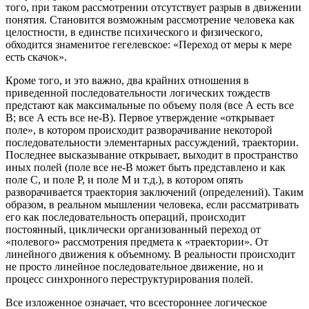
того, при таком рассмотрении отсутствует разрыв в движении
понятия. Становится возможным рассмотрение человека как
целостности, в единстве психического и физического,
обходится знаменитое гегелевское: «Переход от меры к мере
есть скачок».
Кроме того, и это важно, два крайних отношения в
приведенной последовательности логических тождеств
предстают как максимальные по объему поля (все А есть все
В; все А есть все не-В). Первое утверждение «открывает
поле», в котором происходит разворачивание некоторой
последовательности элементарных рассуждений, траектории.
Последнее высказывание открывает, выходит в пространство
иных полей (поле все не-В может быть представлено и как
поле С, и поле Р, и поле М и т.д.), в котором опять
разворачивается траектория заключений (определений). Таким
образом, в реальном мышлении человека, если рассматривать
его как последовательность операций, происходит
постоянный, циклически организованный переход от
«полевого» рассмотрения предмета к «траектории». От
линейного движения к объемному. В реальности происходит
не просто линейное последовательное движение, но и
процесс синхронного переструктурирования полей.
Все изложенное означает, что всестороннее логическое