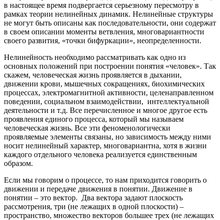
в настоящее время подвергается серьезному пересмотру в
рамках теории нелинейных динамик. Нелинейные структуры
не могут быть описаны как последовательности, они содержат
в своем описании моменты ветвления, многовариантности
своего развития, «точки бифуркации», неопределенности.
Нелинейность необходимо рассматривать как одно из
основных положений при построении понятия «человек». Так
скажем, человеческая жизнь проявляется в дыхании,
движении крови, мышечных сокращениях, биохимических
процессах, электромагнитной активности, целенаправленном
поведении, социальном взаимодействии, интеллектуальной
деятельности и т.д. Все перечисленное и многое другое есть
проявления единого процесса, который мы называем
человеческая жизнь. Все эти феноменологически
проявляемые элементы связаны, но зависимость между ними
носит нелинейный характер, многовариантна, хотя в жизни
каждого отдельного человека реализуется единственным
образом.
Если мы говорим о процессе, то нам приходится говорить о
движении и передаче движения в понятии. Движение в
понятии – это вектор. Два вектора задают плоскость
рассмотрения, три (не лежащих в одной плоскости) –
пространство, множество векторов большее трех (не лежащих