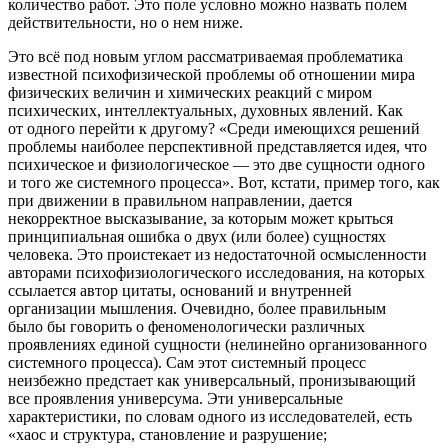
количество работ. Это поле условно можно назвать полем
действительности, но о нем ниже.
Это всё под новым углом рассматриваемая проблематика
известной психофизической проблемы об отношении мира
физических величин и химических реакций с миром
психических, интеллектуальных, духовных явлений. Как
от одного перейти к другому? «Среди имеющихся решений
проблемы наиболее перспективной представляется идея, что
психическое и физиологическое — это две сущности одного
и того же системного процесса». Вот, кстати, пример того, как
при движении в правильном направлении, дается
некорректное высказывание, за которым может крыться
принципиальная ошибка о двух (или более) сущностях
человека. Это проистекает из недостаточной осмысленности
авторами психофизиологического исследования, на которых
ссылается автор цитаты, оснований и внутренней
организации мышления. Очевидно, более правильным
было бы говорить о феноменологически различных
проявлениях единой сущности (нелинейно организованного
системного процесса). Сам этот системный процесс
неизбежно предстает как универсальный, пронизывающий
все проявления универсума. Эти универсальные
характеристики, по словам одного из исследователей, есть
«хаос и структура, становление и разрушение;