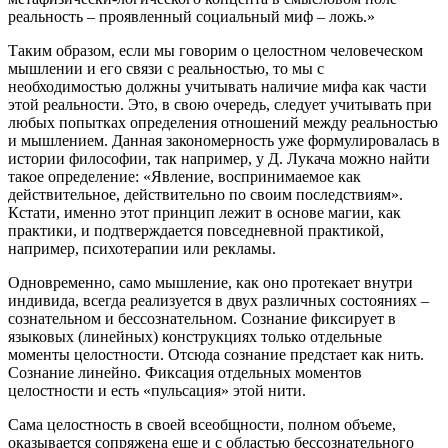
реальность – проявленный социальный миф – ложь.»
Таким образом, если мы говорим о целостном человеческом
мышлении и его связи с реальностью, то мы с
необходимостью должны учитывать наличие мифа как части
этой реальности. Это, в свою очередь, следует учитывать при
любых попытках определения отношений между реальностью
и мышлением. Данная закономерность уже формулировалась в
истории философии, так например, у Д. Лукача можно найти
такое определение: «Явление, воспринимаемое как
действительное, действительно по своим последствиям».
Кстати, именно этот принцип лежит в основе магии, как
практики, и подтверждается повседневной практикой,
например, психотерапии или рекламы.
Одновременно, само мышление, как оно протекает внутри
индивида, всегда реализуется в двух различных состояниях –
сознательном и бессознательном. Сознание фиксирует в
языковых (линейных) конструкциях только отдельные
моменты целостности. Отсюда сознание предстает как нить.
Сознание линейно. Фиксация отдельных моментов
целостности и есть «пульсация» этой нити.
Сама целостность в своей всеобщности, полном объеме,
оказывается сопряжена еще и с областью бессознательного