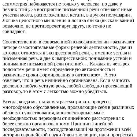
асимметрия наблюдается не только у человека, но даже у
певчих птиц. За восприятие письменной речи отвечают иные
участки мозга, расположенные, кстати, в другом полушарии .
Логика целостного мышления и логика языка (высказываний)
возможно, не противоречат друг другу, но точно не
совпадают.
Соответственно, в современной психофизиологии «различают
четыре самостоятельные формы речевой деятельности, две из
которых относятся к экспрессивной речи, а именно: устная и
письменная речь, а две к импрессивной: понимание устной и
понимание письменной речи (чтение). …Каждая из четырех
подсистем речи имеет определенную автономность и
различные сроки формирования в онтогенезе». А это
означает, что и речь нелинейно организована. Если записать
дословно любую устную речь, любой свободно протекающий
разговор, то в этом с легкостью можно убедиться.
Всегда, когда мы пытаемся рассматривать процессы
многообразно обусловленные, проявляющие себя в различных
областях существования, многовекторные, мы с
необходимостью переходим от линейного рассмотрения к
более сложно организованному. Принцип линейной
последовательности, господствовавший на протяжении всей
истории европейской науки (идеи эволюции, идеи прогресса)