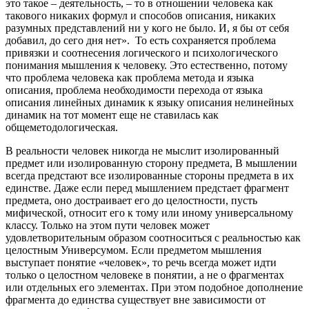
это такое – деятельность, – то в отношении человека как
такового никаких формул и способов описания, никаких
разумных представлений ни у кого не было. И, я бы от себя
добавил, до сего дня нет». То есть сохраняется проблема
привязки и соотнесения логического и психологического
понимания мышления к человеку. Это естественно, потому
что проблема человека как проблема метода и языка
описания, проблема необходимости перехода от языка
описания линейных динамик к языку описания нелинейных
динамик на тот момент еще не ставилась как
общеметодологическая.
В реальности человек никогда не мыслит изолированный
предмет или изолированную сторону предмета, В мышлении
всегда предстают все изолированные стороны предмета в их
единстве. Даже если перед мышлением предстает фрагмент
предмета, оно достраивает его до целостности, пусть
мифической, относит его к тому или иному универсальному
классу. Только на этом пути человек может
удовлетворительным образом соотноситься с реальностью как
целостным Универсумом. Если предметом мышления
выступает понятие «человек», то речь всегда может идти
только о целостном человеке в понятии, а не о фрагментах
или отдельных его элементах. При этом подобное дополнение
фрагмента до единства существует вне зависимости от