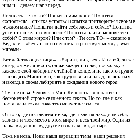
ним и – делаем шаг вперед.
Личность – что это? Попытка мимикрии? Попытка
состояться? Попытка устоять? Попытка притвориться своим в
чуждом мире? Попытка найти себя здесь и сейчас? Попытка
уйти от последних вопросов? Попытка найти равновесие с
собой? С этим миром? Или с тем? «Ты есть ТО» – сказано в
Ведах, и – «Речь, словно вестник, странствует между двумя
мирами».
Вот действующие лица – лабиринт, мир, речь. И герой, он же
автор, он же личность, он же каждый из нас, поскольку у
каждого свой лабиринт с тайной в конце, и не так это трудно
– победить Минотавра, как трудно выйти назад, не остаться
навсегда в своем лабиринте в ожидании нового героя.
Тема не нова. Человек и Мир. Личность – лишь точка в
бесконечной строке священного текста. Но то, где и как
поставлена точка, зачастую меняет все смыслы.
От того, где поставлена точка, где и как ты находишь себя,
зависит и твое место в этом мире, и весь твой мир. Одни из
парка видят канаву, другие из канавы видят парк.
Тема не нова. Новы наши вариации темы, наши решения –