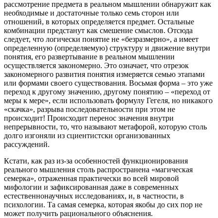
рассмотрение предмета в реальном мышлении обнаружит как
необходимые и достаточные только семь сторон или
отношений, в которых определяется предмет. Остальные
комбинации предстанут как смешение смыслов. Отсюда
следует, что логически понятие не «безразмерно», а имеет
определенную (определяемую) структуру и движение внутри
понятия, его развертывание в реальном мышлении
осуществляется закономерно. Это означает, что отрезок
закономерного развития понятия измеряется семью этапами
или формами своего существования. Восьмая форма – это уже
переход к другому значению, другому понятию – «переход от
меры к мере», если использовать формулу Гегеля, но никакого
«скачка», разрыва последовательности при этом не
происходит! Происходит перенос значения внутри
непрерывности, то, что называют метафорой, которую столь
долго изгоняли из сциентистски организованных
рассуждений.
Кстати, как раз из-за особенностей функционирования
реального мышления столь распространена «магическая
семерка», отраженная практически во всей мировой
мифологии и зафиксированная даже в современных
естественнонаучных исследованиях, и, в частности, в
психологии. Та самая семерка, которая якобы до сих пор не
может получить рационального объяснения.