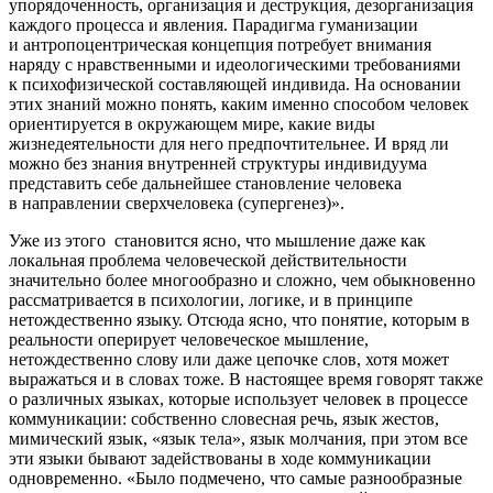
упорядоченность, организация и деструкция, дезорганизация
каждого процесса и явления. Парадигма гуманизации
и антропоцентрическая концепция потребует внимания
наряду с нравственными и идеологическими требованиями
к психофизической составляющей индивида. На основании
этих знаний можно понять, каким именно способом человек
ориентируется в окружающем мире, какие виды
жизнедеятельности для него предпочтительнее. И вряд ли
можно без знания внутренней структуры индивидуума
представить себе дальнейшее становление человека
в направлении сверхчеловека (супергенез)».
Уже из этого становится ясно, что мышление даже как
локальная проблема человеческой действительности
значительно более многообразно и сложно, чем обыкновенно
рассматривается в психологии, логике, и в принципе
нетождественно языку. Отсюда ясно, что понятие, которым в
реальности оперирует человеческое мышление,
нетождественно слову или даже цепочке слов, хотя может
выражаться и в словах тоже. В настоящее время говорят также
о различных языках, которые использует человек в процессе
коммуникации: собственно словесная речь, язык жестов,
мимический язык, «язык тела», язык молчания, при этом все
эти языки бывают задействованы в ходе коммуникации
одновременно. «Было подмечено, что самые разнообразные