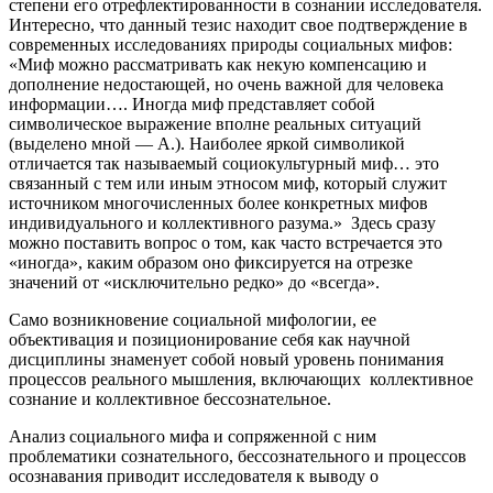
степени его отрефлектированности в сознании исследователя.
Интересно, что данный тезис находит свое подтверждение в
современных исследованиях природы социальных мифов:
«Миф можно рассматривать как некую компенсацию и
дополнение недостающей, но очень важной для человека
информации…. Иногда миф представляет собой
символическое выражение вполне реальных ситуаций
(выделено мной — А.). Наиболее яркой символикой
отличается так называемый социокультурный миф… это
связанный с тем или иным этносом миф, который служит
источником многочисленных более конкретных мифов
индивидуального и коллективного разума.» Здесь сразу
можно поставить вопрос о том, как часто встречается это
«иногда», каким образом оно фиксируется на отрезке
значений от «исключительно редко» до «всегда».
Само возникновение социальной мифологии, ее
объективация и позиционирование себя как научной
дисциплины знаменует собой новый уровень понимания
процессов реального мышления, включающих коллективное
сознание и коллективное бессознательное.
Анализ социального мифа и сопряженной с ним
проблематики сознательного, бессознательного и процессов
осознавания приводит исследователя к выводу о