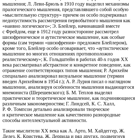
мышления; Л. Леви-Брюль в 1910 году выделил механизмы
пралогического мышления, представлявшего собой особую
«мыслительную структуру» причем он особо подчеркивал
недопустимость рассмотрения первобытного мышления как
«наивно логического»; Э. Блейлер, начинавший вместе
с Фрейдом, еще в 1912 году разносторонне рассмотрел
шизофреническое и аутистическое мышление, как особые
формы (сам термин «шизофрения» предложен Блейлером),
кроме того, Блейлер особо оговаривает, что «аутистическое
мышление во многих отношениях противоположно
реалистическому»; К. Гольдштейн в работах 40-х годов XX
века рассматривал абстрактное и конкретное поведение, как
отражение соответствующих типов мышления; Р. Арнхейм
специально анализировал визуальное мышление (термин
введен Арнхеймом в 1954 г.); А. Р. Лурия писал о наглядном
мышлении, анализируя особенности мышления выдающегося
мнемониста (Шерешевского); Б. М. Теплов выделял
практическое и теоретическое мышление, как подчиняющиеся
различным закономерностям; Г. Линдсей, К. С. Халл,
Р. Ф. Томпсон детально анализировали творческое
и критическое мышление как качественно разнородные
способы интеллектуальной активности.
Такие мыслители XX века как А. Арто, М. Хайдеггер, Ж.
Делез, К. Кристева, Ж. Деррида и ряд других, подвергнув