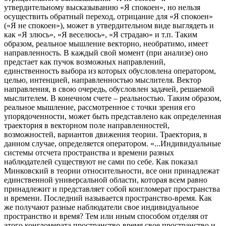
утвердительному высказыванию «Я спокоен», но нельзя
осуществить обратный переход, отрицание для «Я спокоен»
(«Я не спокоен»), может в утвердительном виде выглядеть и
как «Я злюсь», «Я веселюсь», «Я страдаю» и т.п. Таким
образом, реальное мышление векторно, необратимо, имеет
направленность. В каждый свой момент (при анализе) оно
предстает как пучок возможных направлений,
единственность выбора из которых обусловлена оператором,
целью, интенцией, направленностью мыслителя. Вектор
направления, в свою очередь, обусловлен задачей, решаемой
мыслителем. В конечном счете – реальностью. Таким образом,
реальное мышление, рассмотренное с точки зрения его
упорядоченности, может быть представлено как определенная
траектория в векторном поле направленностей,
возможностей, вариантов движения теории. Траектория, в
данном случае, определяется оператором. «...Индивидуальные
системы отсчета пространства и времени разных
наблюдателей существуют не сами по себе. Как показал
Минковский в теории относительности, все они принадлежат
единственной универсальной области, которая всем равно
принадлежит и представляет собой конгломерат пространства
и времени. Последний называется пространство-время. Как
же получают разные наблюдатели свое индивидуальное
пространство и время? Тем или иным способом отделяя от
этого конгломерата пространство-время свое пространство и