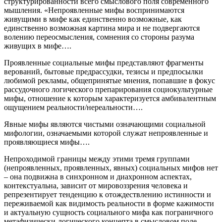
структурированности всего смыслового поля современного
мышления. «Непроявленные мифы воспринимаются
живущими в мифе как единственно возможные, как
единственно возможная картина мира и не подвергаются
волению переосмысления, сомнения со стороны разума
живущих в мифе….
Проявленные социальные мифы представляют фрагменты
верований, бытовые предрассудки, тезисы и предпосылки
любимой рекламы, общепринятые мнения, попавшие в фокус
рассудочного логического препарирования социокультурные
мифы, отношение к которым характеризуется амбивалентным
ощущением реальности/нереальности….
Явные мифы являются чистыми означающими социальной
мифологии, означаемыми которой служат непроявленные и
проявляющиеся мифы….
Непроходимой границы между этими тремя группами
(непроявленных, проявленных, явных) социальных мифов нет
– она подвижна в синхронном и диахронном аспектах,
контекстуальна, зависит от мировоззрения человека и
репрезентирует тенденцию к отождествлению истинности и
переживаемой как видимость реальности в форме кажимости
и актуальную сущность социального мифа как пограничного
метафизически-логического концепта в смысловом поле