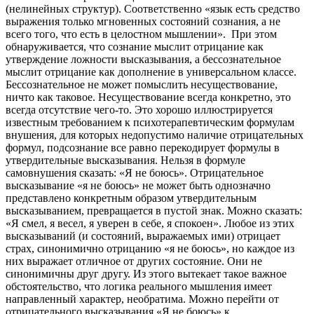
(нелинейных структур). Соответственно «язык есть средство
выражения только мгновенных состояний сознания, а не
всего того, что есть в целостном мышлении». При этом
обнаруживается, что сознание мыслит отрицание как
утверждение ложности высказывания, а бессознательное
мыслит отрицание как дополнение в универсальном классе.
Бессознательное не может помыслить несуществование,
ничто как таковое. Несуществование всегда конкретно, это
всегда отсутствие чего-то. Это хорошо иллюстрируется
известным требованием к психотерапевтическим формулам
внушения, для которых недопустимо наличие отрицательных
формул, подсознание все равно перекодирует формулы в
утвердительные высказывания. Нельзя в формуле
самовнушения сказать: «Я не боюсь». Отрицательное
высказывание «я не боюсь» не может быть однозначно
представлено конкретным образом утвердительным
высказыванием, превращается в пустой знак. Можно сказать:
«Я смел, я весел, я уверен в себе, я спокоен». Любое из этих
высказываний (и состояний, выражаемых ими) отрицает
страх, синонимично отрицанию «я не боюсь», но каждое из
них выражает отличное от других состояние. Они не
синонимичны друг другу. Из этого вытекает такое важное
обстоятельство, что логика реального мышления имеет
направленный характер, необратима. Можно перейти от
отрицательного высказывания «Я не боюсь» к