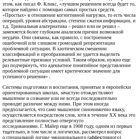
этом, как писал Ф. Кликс, «лучшим решением всегда будет то,
которое найдено с помощью самых простых средств.
«Простых» в отношении когнитивной нагрузки, то есть числа
операций, уровня абстракции, степени сжатия информации, и
т.д. Тривиальная альтернатива – решил или не решил –
заменяется более глубоким анализом причин возможной
неудачи. Они связаны, как правило, с построением
ошибочной или слишком громоздкой репрезентации
проблемной ситуации. В хаотическом смешении
классификаций и преобразований не удается выделить
релевантные признаки условий. Таким образом, нужно еще
раз подчеркнуть, что адекватное понятийное представление
проблемной ситуации имеет критическое значение для
успешного решения» .
Системы подготовки и воспитания, принятые в европейски
ориентированных школах, зачастую отождествляют
мышление и сознание или не всегда последовательно
проводят различие между ними. При этом иногда
предполагается, что само мышление синонимично языку,
осуществляется посредством слов, хотя в течение XX века это
представление полностью отвергнуто
исследованиями. Г. Майер еще в 1908 году, одним из первых
тщательно, в том числе и логически, рассмотрел вопрос
о специальной логике эмоционального (аффективного)