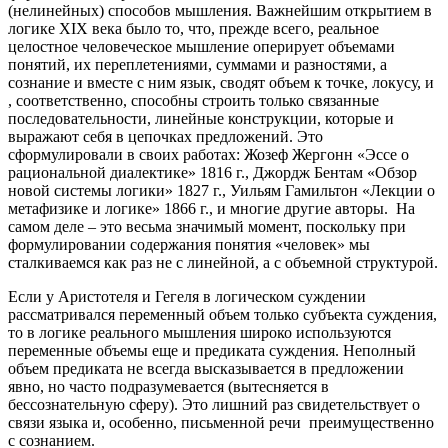
(нелинейных) способов мышления. Важнейшим открытием в
логике XIX века было то, что, прежде всего, реальное
целостное человеческое мышление оперирует объемами
понятий, их переплетениями, суммами и разностями, а
сознание и вместе с ним язык, сводят объем к точке, локусу, и
, соответственно, способны строить только связанные
последовательности, линейные конструкции, которые и
выражают себя в цепочках предложений. Это
сформулировали в своих работах: Жозеф Жергонн «Эссе о
рациональной диалектике» 1816 г., Джордж Бентам «Обзор
новой системы логики» 1827 г., Уильям Гамильтон «Лекции о
метафизике и логике» 1866 г., и многие другие авторы. На
самом деле – это весьма значимый момент, поскольку при
формулировании содержания понятия «человек» мы
сталкиваемся как раз не с линейной, а с объемной структурой.
Если у Аристотеля и Гегеля в логическом суждении
рассматривался переменный объем только субъекта суждения,
то в логике реального мышления широко используются
переменные объемы еще и предиката суждения. Неполный
объем предиката не всегда высказывается в предложении
явно, но часто подразумевается (вытесняется в
бессознательную сферу). Это лишний раз свидетельствует о
связи языка и, особенно, письменной речи преимущественно
с сознанием.