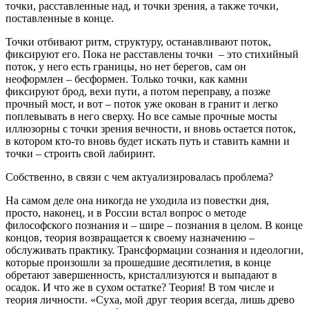
точки, расставленные над, и точки зрения, а также точки,
поставленные в конце.
Точки отбивают ритм, структуру, останавливают поток,
фиксируют его. Пока не расставлены точки – это стихийный
поток, у него есть границы, но нет берегов, сам он
неоформлен – бесформен. Только точки, как камни
фиксируют брод, вехи пути, а потом переправу, а позже
прочный мост, и вот – поток уже окован в гранит и легко
поплевывать в него сверху. Но все самые прочные мосты
иллюзорны с точки зрения вечности, и вновь остается поток,
в котором кто-то вновь будет искать путь и ставить камни и
точки – строить свой лабиринт.
Собственно, в связи с чем актуализировалась проблема?
На самом деле она никогда не уходила из повестки дня,
просто, наконец, и в
Росси
и встал вопрос о методе
философского познания и – шире – познания в целом. В конце
концов, теория возвращается к своему назначению –
обслуживать практику. Трансформации сознания и идеологии,
которые произошли за прошедшие десятилетия, в конце
обретают завершенность, кристаллизуются и выпадают в
осадок. И что же в сухом остатке? Теория! В том числе и
теория личности. «Суха, мой друг теория всегда, лишь древо