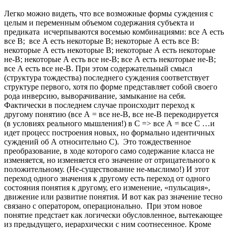
Легко можно видеть, что все возможные формы суждения с
целым и переменным объемом содержания субъекта и
предиката исчерпываются восемью комбинациями: все А есть
все В; все А есть некоторые В; некоторые А есть все В:
некоторые А есть некоторые В; некоторые А есть некоторые
не-В; некоторые А есть все не-В; все А есть некоторые не-В;
все А есть все не-В. При этом содержательный смысл
(структура тождества) последнего суждения соответствует
структуре первого, хотя по форме представляет собой своего
рода инверсию, выворачивание, замыкание на себя.
Фактически в последнем случае происходит переход к
другому понятию (все А = все не-В, все не-В перекодируется
(в условиях реального мышления!) в С => все А = все С …и
идет процесс построения новых, но формально идентичных
суждений об А относительно С). Это тождественное
преобразование, в ходе которого само содержание класса не
изменяется, но изменяется его значение от отрицательного к
положительному. (Не-существование не-мыслимо!) И этот
переход одного значения к другому есть переход от одного
состояния понятия к другому, его изменение, «пульсация»,
движение или развитие понятия. И вот как раз значение тесно
связано с оператором, операционально. При этом новое
понятие предстает как логически обусловленное, вытекающее
из предыдущего, иерархически с ним соотнесенное. Кроме