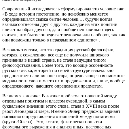
Современный исследователь сформулировал это условие так:
«В ходе истории постепенно, но неизбежно меняется
определившаяся связка бытие-человек,… будучи всегда
взаимосоотнесены друг с другом, каждое из этих понятий
влияет на образ другого, да и вообще неправильно здесь
считать, что бытие определяет человека или наоборот, так как
они возможны только в неразрывном единстве» .
Вскользь заметим, что это традиция русской философии,
которая, к сожалению, все еще не получила широкого
признания в нашей стране, не стала ведущим типом
философствования. Более того, это вообще особенность
русского языка, который по своей структуре изначально
предполагает наличие оператора, определяющего возможные
модальности слов и место их в предложении и, шире, вообще
определяющего, дающего определения предметам.
Вернемся к логике. В логике проблема отношений между
отдельным понятием и классом очевидной, в самом
буквальном значении этого слова, стала в XVIII веке после
работ Леонарда Эйлера. Именно Эйлер предложил вариант
наглядного представления отношений между понятиями
(круги Эйлера) . Это, кстати, фактически попытка
формального выражения и анализа иных, несловесных