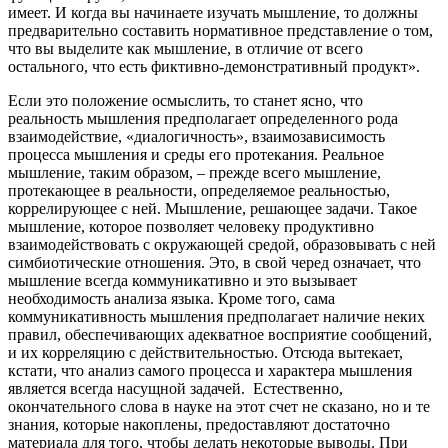
имеет. И когда вы начинаете изучать мышление, то должны
предварительно составить нормативное представление о том,
что вы выделите как мышление, в отличие от всего
остального, что есть фиктивно-демонстративный продукт».
Если это положение осмыслить, то станет ясно, что
реальность мышления предполагает определенного рода
взаимодействие, «диалогичность», взаимозависимость
процесса мышления и среды его протекания. Реальное
мышление, таким образом, – прежде всего мышление,
протекающее в реальности, определяемое реальностью,
коррелирующее с ней. Мышление, решающее задачи. Такое
мышление, которое позволяет человеку продуктивно
взаимодействовать с окружающей средой, образовывать с ней
симбиотические отношения. Это, в свой черед означает, что
мышление всегда коммуникативно и это вызывает
необходимость анализа языка. Кроме того, сама
коммуникативность мышления предполагает наличие неких
правил, обеспечивающих адекватное восприятие сообщений,
и их корреляцию с действительностью. Отсюда вытекает,
кстати, что анализ самого процесса и характера мышления
является всегда насущной задачей. Естественно,
окончательного слова в науке на этот счет не сказано, но и те
знания, которые накоплены, предоставляют достаточно
материала для того, чтобы делать некоторые выводы. При