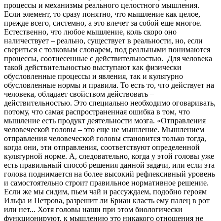
процессы и механизмы реального целостного мышления.
Если элемент, то сразу понятно, что мышление как целое,
прежде всего, системно, а это влечет за собой еще многое.
Естественно, что любое мышление, коль скоро оно
наличествует – реально, существует в реальности, но, если
свериться с толковым словарем, под реальными понимаются
процессы, соотнесенные с действительностью. Для человека
такой действительностью выступают как физически
обусловленные процессы и явления, так и культурно
обусловленные нормы и правила. То есть то, что действует на
человека, обладает свойством действовать –
действительностью. Это специально необходимо оговаривать,
потому, что самая распространенная ошибка в том, что
мышление есть продукт деятельности мозга. «Отправления
человеческой головы – это еще не мышление. Мышлением
отправления человеческой головы становится только тогда,
когда они, эти отправления, соответствуют определенной
культурной норме. А, следовательно, когда у этой головы уже
есть правильный способ решения данной задачи, или если эта
голова поднимается на более высокий рефлексивный уровень
и самостоятельно строит правильное нормативное решение.
Если же мы сидим, пьем чай и рассуждаем, подобно героям
Ильфа и Петрова, разрешит ли Бриан класть ему палец в рот
или нет... Хотя головы наши при этом биологически
функционируют, к мышлению это никакого отношения не