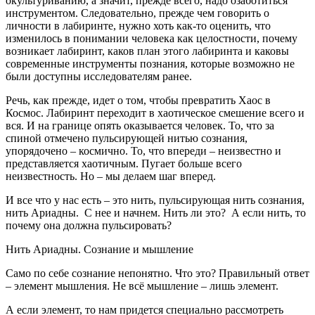
окультуриванию, а значит, прежде всего, надо озаботиться
инструментом. Следовательно, прежде чем говорить о
личности в лабиринте, нужно хоть как-то оценить, что
изменилось в понимании человека как целостности, почему
возникает лабиринт, каков план этого лабиринта и каковы
современные инструменты познания, которые возможно не
были доступны исследователям ранее.
Речь, как прежде, идет о том, чтобы превратить Хаос в
Космос. Лабиринт переходит в хаотическое смешение всего и
вся. И на границе опять оказывается человек. То, что за
спиной отмечено пульсирующей нитью сознания,
упорядочено – космично. То, что впереди – неизвестно и
представляется хаотичным. Пугает больше всего
неизвестность. Но – мы делаем шаг вперед.
И все что у нас есть – это нить, пульсирующая нить сознания,
нить Ариадны. С нее и начнем. Нить ли это? А если нить, то
почему она должна пульсировать?
Нить Ариадны. Сознание и мышление
Само по себе сознание непонятно. Что это? Правильный ответ
– элемент мышления. Не всё мышление – лишь элемент.
А если элемент, то нам придется специально рассмотреть