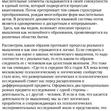
мыслительные элементы складываются в своей совокупности
в единый поток, который подвергается процессам
квантования. Поток претерпевает тем самым структурные
преобразования, рождая многообразие форм мыслительных
актов. В результате динамичности языковой системы поток
является одновременно и дискретным и непрерывным».
Здесь, как мы видим, возникает описание процесса
мышления как нелинейного образования, проявляющегося на
различных областях бытия.
Рассмотрим, каким образом протекают процессы реального
мышления и как они отражаются в логике. Если говорить о
логике, как науке о законах человеческого мышления, то надо
соотнести ее с реальностью, то есть каким-то образом
соединить ее с человеком как целостным явлением. Это тоже
не так очевидно. «Где-то в середине 60-х годов ХХ века всему
московскому психологическому и логическому сообществу
стало ясно, что развертывание логических и психологических
исследований ставит нас перед расщеплением и
дифференциацией предмета. Оформились два принципиально
разных предмета исследования: с одной стороны –
деятельность, а с другой – человек. И если в том, что касается
деятельности (и мышления), мы за счет логических
проработок и сопровождающих их психологических
экспериментальных исследований знали и представляли, что