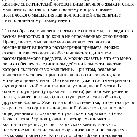
критике сциентистский логоцентризм научного языка и стиля
мышления, поставили как проблему вопрос о языке
поэтического мышления как полноценной альтернативе
«неполноценному» языку науки.
Таким образом, мышление и язык не синонимы, а находятся в
весьма непростых и до конца не определенных отношениях.
Прежде всего, мышление монологично, его логика
обеспечивает единство рассмотрения предмета. Можно
сказать и так: его логика обеспечивается единством
рассматриваемого предмета. А можно сказать и что его моно-
логика обеспечена единством действительности, частью
которой является само мышление. При этом, реальное
мышление человека принципиально полилектично, как
минимум диалектично. Это вытекает уже из асимметричной
функциональной организации двух полушарий мозга. В
одном полушарии (у правшей – левом) расположен речевой
центр, точнее центры, одно полушарие мыслит образно,
другое вербально. Уже из того обстоятельства, что устная речь
закреплена за одним из полушарий, более того, за вполне
определенными локальными участками коры мозга (зона
Брока и зона Вернике), один из которых отвечает за
восприятие речи, другой – за высказывание, ясно, что
целостное мышление сложно организовано и не сводится к
языковым процессам. Кстати, подобная функциональная