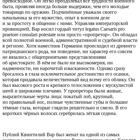
превосходное. Он легко преодолевал все трудности военного
быта, проявляя иногда больше выдержки, чем его молодые
товарищи по оружию. Подчинённые уважали своего
начальника за его мужество, опыт в военном деле
и за простоту в общении с ними. Управляя императорской
провинцией, Вар носил гордый титул
legatus Caesaris pro
praetore consulari potestate
или просто «пропретор». Он обладал
всей полнотой военной, административной и судебной власти
в регионе. Хотя наместник Германии происходил из древнего
патрицианского рода, ни поведение, ни характер его совсем
не вязались с общепринятыми представлениями
об аристократе. В нём не было ни высокомерия, ни
надменности, ни нарочитой изысканности. Однако сразу
бросалось в глаза исключительное достоинство его осанки,
которая придавала величественный вид всему его облику. Он
был высокого роста и крепкого телосложения с мускулистой
шеей и широкими плечами. У пропретора были живые,
выразительные черты лица: покатый лоб, крупный,
но правильный нос, полные чувственные губы и большие
тёмные глаза, которые глядели решительно и смело. В его
коротких чёрных волосах серебрилась лёгкая седина.
Публий Квинтилий Вар был женат на одной из самых