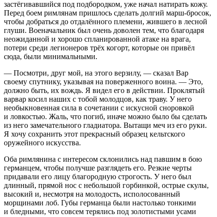
застёгивавшийся под подбородком, уже начал натирать кожу.
Перед боем римлянам пришлось сделать долгий марш-бросок,
чтобы добраться до отдалённого племени, жившего в лесной
глуши. Военачальник был очень доволен тем, что благодаря
неожиданной и хорошо спланированной атаке на врага,
потери среди легионеров трёх когорт, которые он привёл
сюда, были минимальными.
— Посмотри, друг мой, на этого верзилу, — сказал Вар
своему спутнику, указывая на поверженного воина. — Это,
должно быть, их вождь. Я видел его в действии. Проклятый
варвар косил наших с тобой молодцов, как траву. У него
необыкновенная сила в сочетании с искусной сноровкой
и ловкостью. Жаль, что погиб, иначе можно было бы сделать
из него замечательного гладиатора. Вытащи меч из его руки.
Я хочу сохранить этот прекрасный образец кельтского
оружейного искусства.
Оба римлянина с интересом склонились над павшим в бою
германцем, чтобы получше разглядеть его. Резкие черты
придавали его лицу благородную строгость. У него был
длинный, прямой нос с небольшой горбинкой, острые скулы,
высокий и, несмотря на молодость, исполосованный
морщинами лоб. Губы германца были настолько тонкими
и бледными, что совсем терялись под золотистыми усами