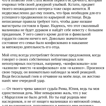
что я позволю тебе стать женой первого встречного, который
очаровал тебя своей дежурной улыбкой. Кстати, предмет
твоего неожиданного интереса тоже скоро женится. Я
недвусмысленно дал ему понять, что брак необходим для его
успешного продвижения по карьерной лестнице. Ведь
неписанные правила требуют того, чтобы даже низшие
магистраты состояли в браке. Надеюсь, что этот смазливый
мальчишка не будет дураком и найдёт себе невесту с большим
приданным. У него самого кроме долгов и фамильной
гордости совсем ничего нет. Довольно значительное
состояние его семьи было конфисковано в наказание
за мятежную деятельность его отца.
Мой отец всегда употребляет безличные предложения, когда
говорит о своих собственных неблаговидных или
непопулярных поступках, например, «конфисковали» или
«казнили» вместо «я конфисковал» или «я казнил». Произнося
свою тираду, он внимательно наблюдал за моей реакцией.
Видя бессильный гнев и отчаяние на моём лице, он жестоко
нанёс мне очередной удар.
— От твоего чрева зависит судьба Рима, Юлия, ведь ты моя
единственная дочь. Мне невыразимо жаль, что у вас
с Марцеллом не было детей. Но ты ещё родишь мне
наследников, и не от нищего мальчишки из мятежной семьи,
а от выдающегося, популярного и верного мне человека,