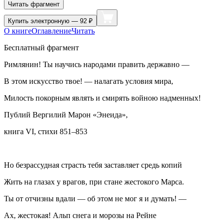
Читать фрагмент
Купить
электронную — 92 ₽
О книге
Оглавление
Читать
Бесплатный фрагмент
Римлянин! Ты научись народами править державно —
В этом искусство твое! — налагать условия мира,
Милость покорным являть и смирять войною надменных!
Публий Вергилий Марон «Энеида»,
книга VI, стихи 851–853
Но безрассудная страсть тебя заставляет средь копий
Жить на глазах у врагов, при стане жестокого Марса.
Ты от отчизны вдали — об этом не мог я и думать! —
Ах, жестокая! Альп снега и морозы на Рейне