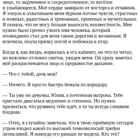
лицо, то задумчивое и сосредоточенное, то весёлое
и улыбающееся. Моё сердце замирало от восторга и отчаяния.
Я тонула в охватившем меня бурном потоке чувств, страстных
и нежных, радостных и тревожных, приятных и мучительных.
Я поняла, что не могу больше выносить неизвестность. Мне
нужно было срочно узнать имя человека, который
неожиданно стал для меня таким дорогим и желанным. Я
вскочила, пнула прялку ногой и побежала к отцу.
Когда я, как вихрь, ворвалась в его кабинет, он что-то читал,
но вежливо отложил свиток, увидев меня. Он сразу заметил
моё раскрасневшееся лицо и прерывистое дыхание.
— Что с тобой, дочь моя?
— Ничего. Я просто быстро бежала по коридору.
— Ты уже не девочка, Юлия, а почтенная матрона. Тебе
пристало двигаться медленно и степенно. Но нужно
признаться, что румянец тебе идёт, а то ты всегда слишком
бледная.
— Отец, я случайно заметила, что в твою приёмную сегодня
утром входил какой-то высокий темноволосый трибун
латиклавий. Я никогда его раньше не видела. Кто это?