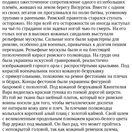
подавил ожесточенное сопротивление одного из небольших
племён, живших на левом берегу Визургия
. Вместе с одним
из своих легатов
он прогуливался по полю битвы, усеянному
трупами и ранеными. Римский правитель старался ступать
осторожно. Но при всей его осторожности он иногда наступал
на чьё-то страдание или задевал ногой чью-то смерть. На его
голых ногах в высоких кожаных сандалиях выступали
рельефные мускулы. Сильные ноги были характерны для
римлян, особенно для военных, привычных к долгим пешим
переходам. Рельефные мускулы были и на блестящей
позолоченной кирасе римского полководца. На груди она
была украшена искусной гравировкой, реалистично
изображавшей горного орла с распростёртыми крыльями. Под
кирасой военачальник носил кожаную безрукавку
с прямоугольными, похожими на ремни фестонами на плечах
и бёдрах. Концы фестонов были украшены фигурной
бахромой с позолотой. Под кожаной безрукавкой Квинтилия
Вара виднелась красная туника из тонкой дорогой шерсти.
Из той же ткани был шейный платок, который все римские
воины носили для того, чтобы металлические доспехи
не натирали кожу шеи и плеч. За плечами полководца
колыхался короткий алый плащ с золотой каймой. Свой шлем
с великолепным продольным плюмажем красно-белого цвета
Вар держал под мышкой. Он был рад, что может пройтись
с непокрытой головой, так как кожаный ремешок шлема,