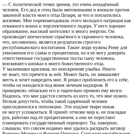
— С политической точки зрения, это очень ненадёжный
человек. Его дед и отец были мятежниками и воевали против
законной власти моего отца Цезаря, за что и поплатились
жизнями. Мне порекомендовали этого молодого патриция как
отважного воина и перспективного лидера. У него хорошее
образование, высокий интеллект и много энергии. Он
производит впечатление серьёзного и скромного человека,
что, несомненно, является результатом строгого
республиканского воспитания. Такие люди нужны Риму для
умножения его славы и процветания, но я не могу доверять
ответственные государственные посты сыну человека,
вонзившего кинжал в моего божественного отца.
У мальчишки красивая, но неискренняя улыбка. Никто
не знает, что прячется за ней. Может быть, он замышляет
месть и хочет навредить мне. Я решил приблизить его к себе,
чтобы он находился под моим личным надзором. Я
прикормлю, об
ласк
аю его и тщательно промою ему мозги.
Надеюсь, что мне удастся слепить из него то, что мне нужно.
Нельзя допустить, чтобы такой одарённый человек
присоединился к оппозиции. Эти подлые твари никак
не могут успокоиться. Я принёс отчизне мир и, не покладая
рук, работаю над её процветанием, а они не перестают
планировать государственный переворот. Ты, наверное,
слышала, что совсем недавно мне удалось раскрыть заговор
Варрона Мурены и Фанния Цепиона. Ситуация нестабильная,