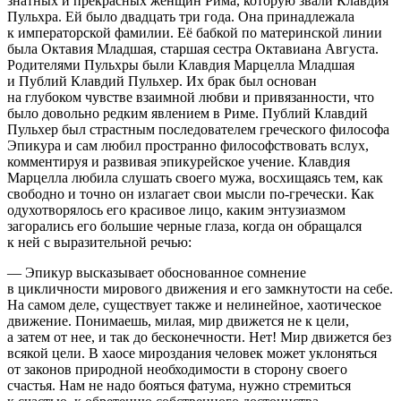
знатных и прекрасных женщин Рима, которую звали Клавдия
Пульхра. Ей было двадцать три года. Она принадлежала
к императорской фамилии. Её бабкой по материнской линии
была Октавия Младшая, старшая сестра Октавиана Августа.
Родителями Пульхры были Клавдия Марцелла Младшая
и Публий Клавдий Пульхер. Их брак был основан
на глубоком чувстве взаимной любви и привязанности, что
было довольно редким явлением в Риме. Публий Клавдий
Пульхер был страстным последователем греческого философа
Эпикура и сам любил пространно философствовать вслух,
комментируя и развивая эпикурейское учение. Клавдия
Марцелла любила слушать своего мужа, восхищаясь тем, как
свободно и точно он излагает свои мысли по-гречески. Как
одухотворялось его красивое лицо, каким энтузиазмом
загорались его большие черные глаза, когда он обращался
к ней с выразительной речью:
— Эпикур высказывает обоснованное сомнение
в цикличности мирового движения и его замкнутости на себе.
На самом деле, существует также и нелинейное, хаотическое
движение. Понимаешь, милая, мир движется не к цели,
а затем от нее, и так до бесконечности. Нет! Мир движется без
всякой цели. В хаосе мироздания человек может уклоняться
от законов природной необходимости в сторону своего
счастья. Нам не надо бояться фатума, нужно стремиться