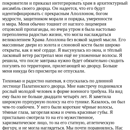
покровители и приказал интегрировать храм в архитектурный
ансамбль своего дворца. Он надеется, что его будут
идентифицировать с прекрасным Апол
лоно
м, богом
мудрости, защитником морали и порядка, умеренности
и мира. Меня обычно тошнит от наглого лицемерия
отцовской пропаганды, но вчера утром я была настолько
переполнена радостью жизни, что могла наслаждаться
великолепием Храма Аполлона без всякой задней мысли. Его
массивные двери из золота и с
лоно
вой кости были широко
открыты, как и моё сердце. Я высунулась из окна, и тёплый
ласк
овый ветер растрепал мои ещё не уложенные волосы. Я
решила, что после завтрака нужно будет обязательно сходить
погулять по территории, прилегающей ко дворцу. Больше
меня никуда без присмотра не отпускали.
Тихонько и радостно напевая, я спускалась по длинной
лестнице Палатинского дворца. Мне навстречу поднимался
рослый молодой человек в форме военного трибуна
. На вид
ему было не больше двадцати четырёх лет. Я заметила
широкую пурпурную полосу на его тунике. Казалось, он был
чем-то озабочен. У него были короткие чёрные волосы,
тёмные глаза, загорелая кожа и очень красивые губы. Я
пристально смотрела то на его мужественное,
харизматическое лицо, то на его статную, атлетическую
фигуру, и не могла наглядеться. Мы почти поравнялись. Нас