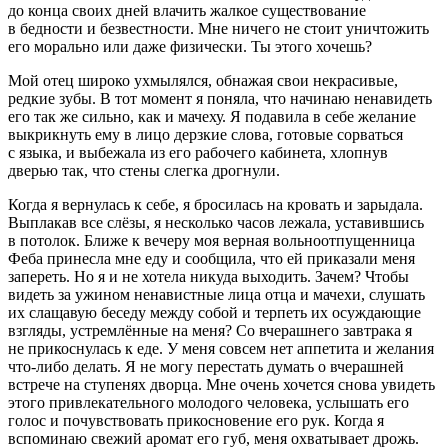
до конца своих дней влачить жалкое существование
в бедности и безвестности. Мне ничего не стоит уничтожить
его морально или даже физически. Ты этого хочешь?
Мой отец широко ухмылялся, обнажая свои некрасивые,
редкие зубы. В тот момент я поняла, что начинаю ненавидеть
его так же сильно, как и мачеху. Я подавила в себе желание
выкрикнуть ему в лицо дерзкие слова, готовые сорваться
с языка, и выбежала из его рабочего кабинета, хлопнув
дверью так, что стены слегка дрогнули.
Когда я вернулась к себе, я бросилась на кровать и зарыдала.
Выплакав все слёзы, я несколько часов лежала, уставившись
в потолок. Ближе к вечеру моя верная вольноотпущенница
Феба принесла мне еду и сообщила, что ей приказали меня
запереть. Но я и не хотела никуда выходить. Зачем? Чтобы
видеть за ужином ненавистные лица отца и мачехи, слушать
их слащавую беседу между собой и терпеть их осуждающие
взгляды, устремлённые на меня? Со вчерашнего завтрака я
не прикоснулась к еде. У меня совсем нет аппетита и желания
что-либо делать. Я не могу перестать думать о вчерашней
встрече на ступенях дворца. Мне очень хочется снова увидеть
этого привлекательного молодого человека, услышать его
голос и почувствовать прикосновение его рук. Когда я
вспоминаю свежий аромат его губ, меня охватывает дрожь.