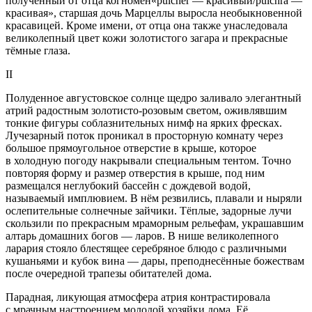
полученный от отца когномен
«pulcher — красивый/pulchra —
красивая», старшая дочь Марцеллы выросла необыкновенной
красавицей. Кроме имени, от отца она также унаследовала
великолепный цвет кожи золотистого загара и прекрасные
тёмные глаза.
II
Полуденное августовское солнце щедро заливало элегантный
атрий радостным золотисто-розовым светом, оживлявшим
тонкие фигуры соблазнительных нимф на ярких фресках.
Лучезарный поток проникал в просторную комнату через
большое прямоугольное отверстие в крыше, которое
в холодную погоду накрывали специальным тентом. Точно
повторяя форму и размер отверстия в крыше, под ним
размещался неглубокий бассейн с дождевой водой,
называемый имплювием. В нём резвились, плавали и ныряли
ослепительные солнечные зайчики. Тёплые, задорные лучи
скользили по прекрасным мраморным рельефам, украшавшим
алтарь домашних богов — ларов. В нише великолепного
ларария
стояло блестящее серебряное блюдо с различными
кушаньями и кубок вина — дары, преподнесённые божествам
после очередной трапезы обитателей дома.
Парадная, ликующая атмосфера атрия контрастировала
с мрачным настроением молодой хозяйки дома. Её