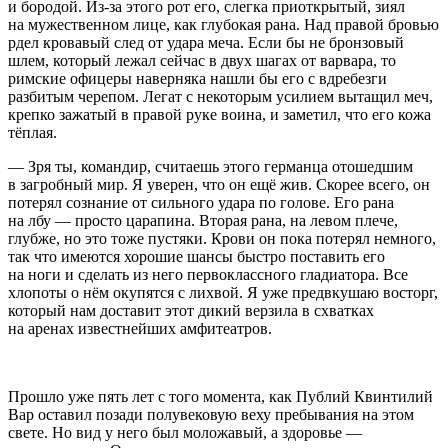
и бородой. Из-за этого рот его, слегка приоткрытый, зиял
на мужественном лице, как глубокая рана. Над правой бровью
рдел кровавый след от удара меча. Если бы не бронзовый
шлем, который лежал сейчас в двух шагах от варвара, то
римские офицеры наверняка нашли бы его с вдребезги
разбитым черепом. Легат с некоторым усилием вытащил меч,
крепко зажатый в правой руке воина, и заметил, что его кожа
тёплая.
— Зря ты, командир, считаешь этого германца отошедшим
в загробный мир. Я уверен, что он ещё жив. Скорее всего, он
потерял сознание от сильного удара по голове. Его рана
на лбу — просто царапина. Вторая рана, на левом плече,
глубже, но это тоже пустяки. Крови он пока потерял немного,
так что имеются хорошие шансы быстро поставить его
на ноги и сделать из него первоклассного гладиатора. Все
хлопоты о нём окупятся с лихвой. Я уже предвкушаю восторг,
который нам доставит этот дикий верзила в схватках
на аренах известнейших амфитеатров.
Прошло уже пять лет с того момента, как Публий Квинтилий
Вар оставил позади полувековую веху пребывания на этом
свете. Но вид у него был моложавый, а здоровье —