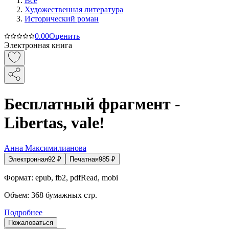
Все
Художественная литература
Исторический роман
0.0
0
Оценить
Электронная книга
Бесплатный фрагмент -
Libertas, vale!
Анна Максимилианова
Электронная
92
₽
Печатная
985
₽
Формат:
epub, fb2, pdfRead, mobi
Объем:
368
бумажных стр.
Подробнее
Пожаловаться