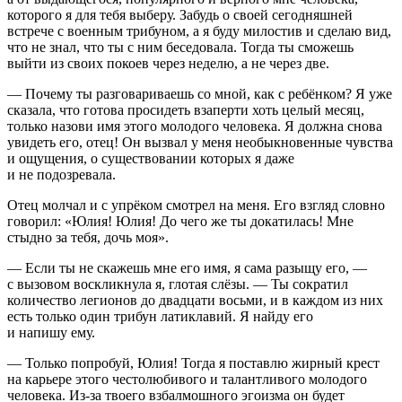
которого я для тебя выберу. Забудь о своей сегодняшней
встрече с военным трибуном, а я буду милостив и сделаю вид,
что не знал, что ты с ним беседовала. Тогда ты сможешь
выйти из своих покоев через неделю, а не через две.
— Почему ты разговариваешь со мной, как с ребёнком? Я уже
сказала, что готова просидеть взаперти хоть целый месяц,
только назови имя этого молодого человека. Я должна снова
увидеть его, отец! Он вызвал у меня необыкновенные чувства
и ощущения, о существовании которых я даже
и не по
доз
ревала.
Отец молчал и с упрёком смотрел на меня. Его взгляд словно
говорил: «Юлия! Юлия! До чего же ты докатилась! Мне
стыдно за тебя, дочь моя».
— Если ты не скажешь мне его имя, я сама разыщу его, —
с вызовом воскликнула я, глотая слёзы. — Ты сократил
количество легионов до двадцати восьми, и в каждом из них
есть только один трибун латиклавий. Я найду его
и напишу ему.
— Только попробуй, Юлия! Тогда я поставлю жирный крест
на карьере этого честолюбивого и талантливого молодого
человека. Из-за твоего взбалмошного эгоизма он будет