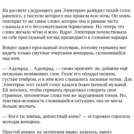
На рассвете следующего дня Элевтерию разбудил тихий голос
раненого, у постели которого она провела всю ночь. Он опять
повторял то же самое слово, которое она и раньше часто
слышала в его бессознательном бормотании. Но теперь это
слово звучало чётко и ясно. Вдруг Элевтерия почувствовала
на себе пристальный взгляд пришедшего в сознание варвара.
Вокруг царил прохладный полумрак, поэтому германец мог
видеть только смутные очертания женщины, склонившейся
над ним.
— Адальрад… Адальрад, — снова произнёс он, добавив ещё
несколько незнакомых слов. Голос его обладал низким,
густым тембром, и в нём ясно слышались
ласк
овые нотки. Для
Элевтерии этот тихий голос казался божественной музыкой.
Ей хотелось, чтобы германец продолжал говорить свои
странные, непонятные слова тем же задушевным тоном. Но,
чувствуя неловкость сложившейся ситуации, она не могла
больше молчать.
— Кого ты зовёшь, доблестный воин? — осторожно спросила
молодая женщина.
Простой вопрос на латинском языке, казалось, ранил