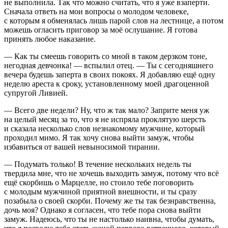
не выполнила. Так что можно считать, что я уже взаперти.
Сначала ответь на мои вопросы о молодом человеке,
с которым я обменялась лишь парой слов на лестнице, а потом
можешь огласить приговор за моё ослушание. Я готова
принять любое наказание.
— Как ты смеешь говорить со мной в таком дерзком тоне,
негодная девчонка! — вспылил отец. — Ты с сегодняшнего
вечера будешь заперта в своих покоях. Я добавляю ещё одну
неделю ареста к сроку, установленному моей драгоценной
супругой Ливией.
— Всего две недели? Ну, что ж так мало? Заприте меня уж
на целый месяц за то, что я не испряла проклятую шерсть
и сказала несколько слов незнакомому мужчине, который
проходил мимо. Я так хочу снова выйти замуж, чтобы
избавиться от вашей невыносимой тирании.
— Подумать только! В течение нескольких недель ты
твердила мне, что не хочешь выходить замуж, потому что всё
ещё скорбишь о Марцелле, но стоило тебе поговорить
с молодым мужчиной приятной внешности, и ты сразу
позабыла о своей скорби. Почему же ты так безнравственна,
дочь моя? Однако я согласен, что тебе пора снова выйти
замуж. Надеюсь, что ты не настолько наивна, чтобы думать,