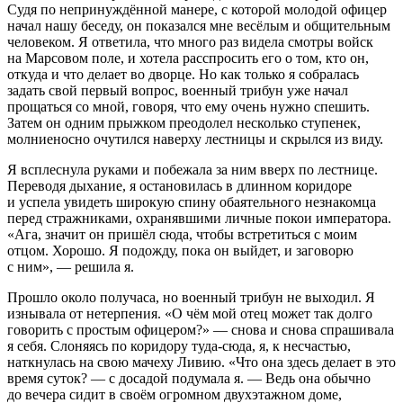
Судя по непринуждённой манере, с которой молодой офицер
начал нашу беседу, он показался мне весёлым и общительным
человеком. Я ответила, что много раз видела смотры войск
на Марсовом поле, и хотела расспросить его о том, кто он,
откуда и что делает во дворце. Но как только я собралась
задать свой первый вопрос, военный трибун уже начал
прощаться со мной, говоря, что ему очень нужно спешить.
Затем он одним прыжком преодолел несколько ступенек,
молниеносно очутился наверху лестницы и скрылся из виду.
Я всплеснула руками и побежала за ним вверх по лестнице.
Переводя дыхание, я остановилась в длинном коридоре
и успела увидеть широкую спину обаятельного незнакомца
перед стражниками, охранявшими личные покои императора.
«Ага, значит он пришёл сюда, чтобы встретиться с моим
отцом. Хорошо. Я подожду, пока он выйдет, и заговорю
с ним», — решила я.
Прошло около получаса, но военный трибун не выходил. Я
изнывала от нетерпения. «О чём мой отец может так долго
говорить с простым офицером?» — снова и снова спрашивала
я себя. Слоняясь по коридору туда-сюда, я, к несчастью,
наткнулась на свою мачеху Ливию. «Что она здесь делает в это
время суток? — с досадой подумала я. — Ведь она обычно
до вечера сидит в своём огромном двухэтажном доме,