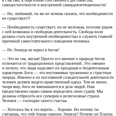
к счастью, к обретению собственного достоинства,
самодостаточности и внутренней самоудовлетворенности!
— Но, любимый, ты же не хочешь сказать, что необходимости
не существует?!
— Необходимость существует, но не железная, поэтому рядом
с ней возможна и свободная деятельность. Свобода воли
должна стать внутренней необходимостью и служить главной
причиной самостоятельного поведения человека.
— Но Эпикур не верил в богов!
— Это не так, милая! Просто его мнение о природе богов
отличается от традиционных представлений. Это смешно
и нелепо, что люди наделяют их праздным и бездеятельным
характером. Боги — это неутомимые труженики и страстные
творцы. Именно в их постоянной созидательной деятельности
человек должен видеть нравственный идеал. Тем не менее,
творя мир, боги не вмешиваются в дела людей. Нам
предоставлено право самим определять свою судьбу. Мы
должны отбросить все суеверия и религиозные страхи.
Человек — господин своего счастья.
— Хотелось бы в это верить… Хорошо. Но почему ты
считаешь, что тебе ближе именно Эпикур? Почему не Платон