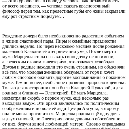
— Эпикур обосновал свободу человека как независимость
от всего внешнего, — успевал сказать красноречивый
философ перед тем, как прелестные губы его жены закрывали
ему рот страстным поцелуем…
Рождение дочери было необыкновенно радостным событием
в жизни счастливой пары. Пиры и семейные празднества
длились неделю. Но через несколько месяцев после рождения
маленькой Клавдии её отец внезапно умер. После смерти
мужа Марцелла стала называть свою дочку не по имени,
а греческим словом «элевтери́я», что означает «свобода».
Друзья и родные находили это очень странным, но объясняли
всё тем, что молодая женщина обезумела от горя и хочет
любым способом оживить дорогие воспоминания о покойном
муже. Тем не менее, необычное прозвище приросло к девочке.
Только для посторонних она была Клавдией Пульхрой, а для
родных и близких — Элевтери́ей. Её мать Марцелла,
несмотря на скорбь о первом муже, ещё несколько раз
выходила замуж. Эти браки заключались по политическим
соображениям и по воле её дяди Цезаря Августа, которому
она не могла противиться. Марцелла родила ещё одну дочь
и двух сыновей, но Элевтерия росла довольно обособленно
от них, будучи явной любимицей матери. Словно оправдывая