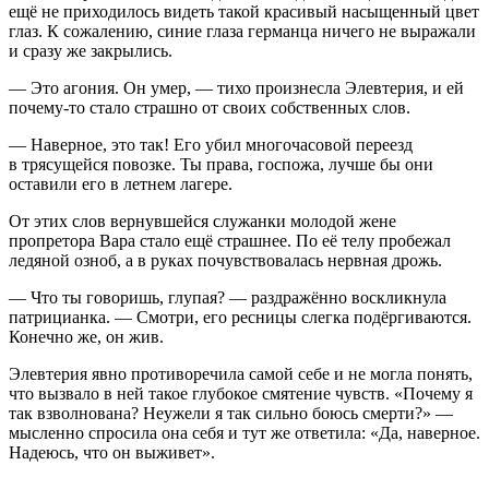
ещё не приходилось видеть такой красивый насыщенный цвет
глаз. К сожалению, синие глаза германца ничего не выражали
и сразу же закрылись.
— Это агония. Он умер, — тихо произнесла Элевтерия, и ей
почему-то стало страшно от своих собственных слов.
— Наверное, это так! Его убил многочасовой переезд
в трясущейся повозке. Ты права, госпожа, лучше бы они
оставили его в
летн
ем лагере.
От этих слов вернувшейся служанки молодой жене
пропретора Вара стало ещё страшнее. По её телу пробежал
ледяной озноб, а в руках почувствовалась нервная дрожь.
— Что ты говоришь, глупая? — раздражённо воскликнула
патрицианка. — Смотри, его ресницы слегка подёргиваются.
Конечно же, он жив.
Элевтерия явно противоречила самой себе и не могла понять,
что вызвало в ней такое глубокое смятение чувств. «Почему я
так взволнована? Неужели я так сильно боюсь смерти?» —
мысленно спросила она себя и тут же ответила: «Да, наверное.
Надеюсь, что он выживет».