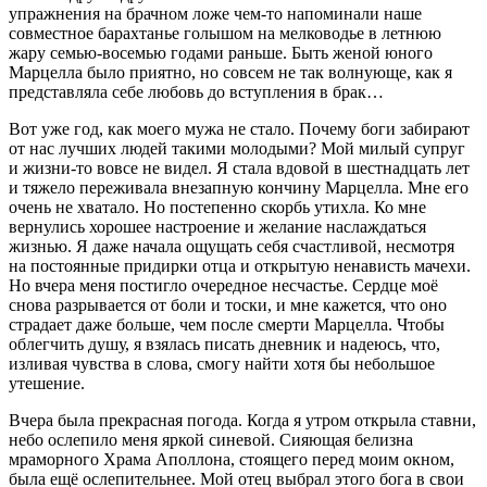
упражнения на брачном ложе чем-то напоминали наше
совместное барахтанье голышом на мелководье в
летн
юю
жару семью-восемью годами раньше. Быть женой юного
Марцелла было приятно, но совсем не так волнующе, как я
представляла себе любовь до вступления в брак…
Вот уже год, как моего мужа не стало. Почему боги забирают
от нас лучших людей такими молодыми? Мой милый супруг
и жизни-то вовсе не видел. Я стала вдовой в шестнадцать лет
и тяжело переживала внезапную кончину Марцелла. Мне его
очень не хватало. Но постепенно скорбь утихла. Ко мне
вернулись хорошее настроение и желание наслаждаться
жизнью. Я даже начала ощущать себя счастливой, несмотря
на постоянные придирки отца и открытую ненависть мачехи.
Но вчера меня постигло очередное несчастье. Сердце моё
снова разрывается от боли и тоски, и мне кажется, что оно
страдает даже больше, чем после смерти Марцелла. Чтобы
облегчить душу, я взялась писать дневник и надеюсь, что,
изливая чувства в слова, смогу найти хотя бы небольшое
утешение.
Вчера была прекрасная погода. Когда я утром открыла ставни,
небо ослепило меня яркой синевой. Сияющая белизна
мраморного Храма Аполлона, стоящего перед моим окном,
была ещё ослепительнее. Мой отец выбрал этого бога в свои