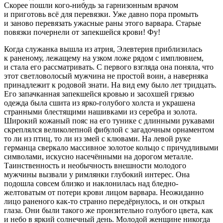
Скорее пошли кого-нибудь за гарнизонным врачом
и приготовь всё для перевязки. Уже давно пора промыть
и заново перевязать ужасные раны этого варвара. Старые
повязки почернели от запекшейся крови! Фу!
Когда служанка вышла из атрия, Элевтерия приблизилась
к раненому, лежащему на узком ложе рядом с имплювием,
и стала его рассматривать. С первого взгляда она поняла, что
этот светловолосый мужчина не простой воин, а наверняка
принадлежит к родовой знати. На вид ему было лет тридцать.
Его запачканная запекшейся кровью и засохшей грязью
одежда была сшита из ярко-голубого холста и украшена
странными блестящими нашивками из серебра и золота.
Широкий кожаный пояс на его тунике с длинными рукавами
скреплялся великолепной фибулой
с загадочным орнаментом
то ли из птиц, то ли из змей с клювами. На левой руке
германца сверкало массивное золотое кольцо с причудливыми
символами, искусно насечёнными на дорогом металле.
Таинственность и необычность внешности молодого
мужчины вызвали у римлянки глубокий интерес. Она
подошла совсем близко и наклонилась над бледно-
желтоватым от потери крови лицом варвара. Неожиданно
лицо раненого как-то странно передёрнулось, и он открыл
глаза. Они были такого же пронзительно голубого цвета, как
и небо в яркий солнечный день. Молодой женщине никогда