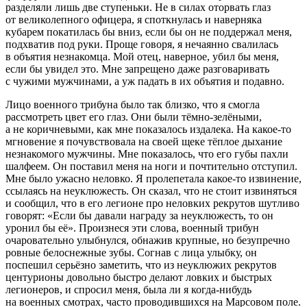
разделяли лишь две ступеньки. Не в силах оторвать глаз
от великолепного офицера, я споткнулась и наверняка
кубарем покатилась бы вниз, если бы он не поддержал меня,
подхватив под руки. Проще говоря, я нечаянно свалилась
в объятия незнакомца. Мой отец, наверное, убил бы меня,
если бы увидел это. Мне запрещено даже разговаривать
с чужими мужчинами, а уж падать в их объятия и подавно.
Лицо военного трибуна было так близко, что я смогла
рассмотреть цвет его глаз. Они были тёмно-зелёными,
а не коричневыми, как мне показалось издалека. На какое-то
мгновение я почувствовала на своей щеке тёплое дыхание
незнакомого мужчины. Мне показалось, что его губы пахли
шалфеем. Он поставил меня на ноги и почтительно отступил.
Мне было ужасно неловко. Я пролепетала какое-то извинение,
ссылаясь на неуклюжесть. Он сказал, что не стоит извиняться
и сообщил, что в его легионе про неловких рекрутов шутливо
говорят: «Если бы давали награду за неуклюжесть, то он
уронил бы её». Произнеся эти слова, военный трибун
очаровательно улыбнулся, обнажив крупные, но безупречно
ровные белоснежные зубы. Согнав с лица улыбку, он
поспешил серьёзно заметить, что из неуклюжих рекрутов
центурионы довольно быстро делают ловких и быстрых
легионеров, и спросил меня, была ли я когда-нибудь
на военных смотрах, часто проводившихся на Марсовом поле.