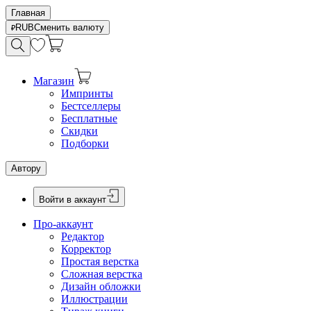
Главная
RUB
Сменить валюту
Магазин
Импринты
Бестселлеры
Бесплатные
Скидки
Подборки
Автору
Войти в аккаунт
Про-аккаунт
Редактор
Корректор
Простая верстка
Сложная верстка
Дизайн обложки
Иллюстрации