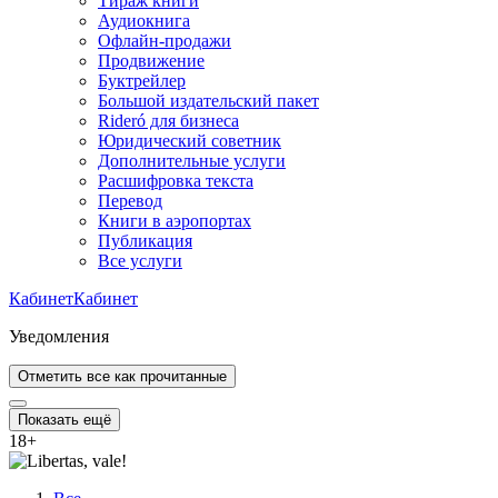
Тираж книги
Аудиокнига
Офлайн-продажи
Продвижение
Буктрейлер
Большой издательский пакет
Rideró для бизнеса
Юридический советник
Дополнительные услуги
Расшифровка текста
Перевод
Книги в аэропортах
Публикация
Все услуги
Кабинет
Кабинет
Уведомления
Отметить все как прочитанные
Показать ещё
18
+