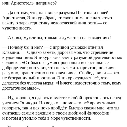
или Аристотель, например?
— Да потому, что, наравне с разумом Платона и волей
Аристотеля, Эпикур обращает свое внимание на третью
важную характеристику человеческой личности — ее
чувственность.
— Ах, вы, мужчины, только и думаете о наслаждениях!
— Почему бы и нет? — с игривой улыбкой отвечал
Клавдий. — Однако заметь, дорогая моя, что стремление
к удовольствию Эпикур связывает с разумной деятельностью
человека: «От благоразумия произошли все остальные
добродетели; оно учит, что нельзя жить приятно, не живя
разумно, нравственно и справедливо». Свобода воли — это
не безграничный произвол. Эпикур осуждает всё, что
делается без чувства меры: «Ничего недостаточно тому, кому
достаточное мало».
— Ну, хорошо, я сдаюсь и вместе с тобой преклоняюсь перед
учением Эпикура. Но ведь мы не можем всё время только
говорить, так и вся ночь пройдёт. Быстро скажи мне, что ты
считаешь самым важным в твоей любимой философии,
и потом я утоплю тебя в море чувственности.