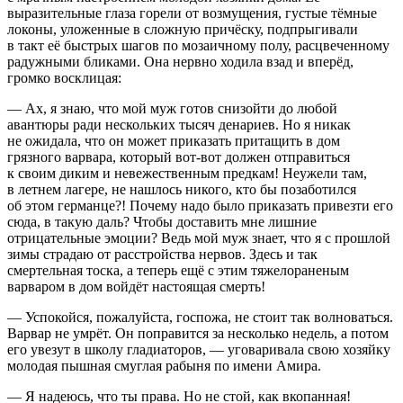
выразительные глаза горели от возмущения, густые тёмные
локоны, уложенные в сложную причёску, подпрыгивали
в такт её быстрых шагов по мозаичному полу, расцвеченному
радужными бликами. Она нервно ходила взад и вперёд,
громко восклицая:
— Ах, я знаю, что мой муж готов снизойти до любой
авантюры ради нескольких тысяч денариев
. Но я никак
не ожидала, что он может приказать притащить в дом
грязного варвара, который вот-вот должен отправиться
к своим диким и невежественным предкам! Неужели там,
в
летн
ем лагере, не нашлось никого, кто бы позаботился
об этом германце?! Почему надо было приказать привезти его
сюда, в такую даль? Чтобы доставить мне лишние
отрицательные эмоции? Ведь мой муж знает, что я с прошлой
зимы страдаю от расстройства нервов. Здесь и так
смертельная тоска, а теперь ещё с этим тяжелораненым
варваром в дом войдёт настоящая смерть!
— Успокойся, пожалуйста, госпожа, не стоит так волноваться.
Варвар не умрёт. Он поправится за несколько недель, а потом
его увезут в школу гладиаторов, — уговаривала свою хозяйку
молодая пышная смуглая рабыня по имени Амира.
— Я надеюсь, что ты права. Но не стой, как вкопанная!