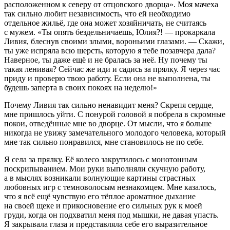
расположенном к северу от отцовского дворца». Моя мачеха
так сильно любит независимость, что ей необходимо
отдельное жильё, где она может хозяйничать, не считаясь
с мужем. «Ты опять бездельничаешь, Юлия?! — прокаркала
Ливия, блеснув своими злыми, вороньими глазами. — Скажи,
ты уже испряла всю шерсть, которую я тебе позавчера дала?
Наверное, ты даже ещё и не бралась за неё. Ну почему ты
такая ленивая? Сейчас же иди и садись за прялку. Я через час
приду и проверю твою работу. Если она не выполнена, ты
будешь заперта в своих покоях на неделю!»
Почему Ливия так сильно ненавидит меня? Скрепя сердце,
мне пришлось уйти. С понурой головой я побрела в скромные
покои, отведённые мне во дворце. От мысли, что я больше
никогда не увижу замечательного молодого человека, который
мне так сильно понравился, мне становилось не по себе.
Я села за прялку. Её
колес
о закрутилось с монотонным
поскрипыванием. Мои руки выполняли скучную работу,
а в мыслях возникали волнующие картины страстных
любовных игр с темноволосым незнакомцем. Мне казалось,
что я всё ещё чувствую его тёплое ароматное дыхание
на своей щеке и прикосновение его сильных рук к моей
груди, когда он подхватил меня под мышки, не давая упасть.
Я закрывала глаза и представляла себе его выразительное