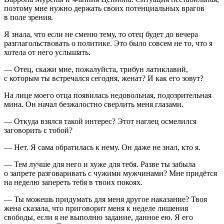
поэтому мне нужно держать своих потенциальных врагов
в поле зрения.
Я знала, что если не сменю тему, то отец будет до вечера
разглагольствовать о политике. Это было совсем не то, что я
хотела от него услышать.
— Отец, скажи мне, пожалуйста, трибун латиклавий,
с которым ты встречался сегодня, женат? И как его зовут?
На лице моего отца появилась недовольная, по
доз
рительная
мина. Он начал безжалостно сверлить меня глазами.
— Откуда взялся такой интерес? Этот наглец осмелился
заговорить с тобой?
— Нет. Я сама обратилась к нему. Он даже не знал, кто я.
— Тем лучше для него и хуже для тебя. Разве ты забыла
о запрете разговаривать с чужими мужчинами? Мне придётся
на неделю запереть тебя в твоих покоях.
— Ты можешь придумать для меня другое наказание? Твоя
жена сказала, что приговорит меня к неделе лишения
свободы, если я не выполню задание, данное ею. Я его