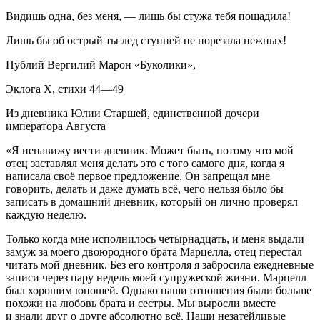
Видишь одна, без меня, — лишь бы стужа тебя пощадила!
Лишь бы об острый ты лед ступней не порезала нежных!
Публий Вергилий Марон «Буколики»,
Эклога X, стихи 44—49
Из дневника Юлии Старшей, единственной дочери
императора Августа
«Я ненавижу вести дневник. Может быть, потому что мой
отец заставлял меня делать это с того самого дня, когда я
написала своё первое предложение. Он запрещал мне
говорить, делать и даже думать всё, чего нельзя было бы
записать в домашний дневник, который он лично проверял
каждую неделю.
Только когда мне исполнилось четырнадцать, и меня выдали
замуж за моего двоюродного брата Марцелла, отец перестал
читать мой дневник. Без его контроля я забросила ежедневные
записи через пару недель моей супружеской жизни. Марцелл
был хорошим юношей. Однако наши отношения были больше
похожи на любовь брата и сестры. Мы выросли вместе
и знали друг о друге абсолютно всё. Наши незатейливые