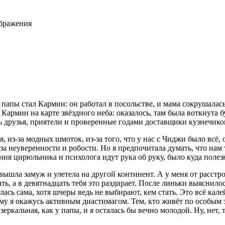
ображения
папы стал Кармин: он работал в посольстве, и мама сокрушалась
 Кармин на карте звёздного неба: оказалось, там была воткнута 
сь друзья, приятели и проверенные годами доставщики кузнечик
, из-за модных шмоток, из-за того, что у нас с Чиджи было всё,
з-за неуверенности и робости. Но я предпочитала думать, что на
ния цирюльника и психолога идут рука об руку, было куда полез
ышла замуж и улетела на другой континент. А у меня от расстро
ть, а в девятнадцать тебя это раздирает. После линьки выяснило
лась сама, хотя шчеры ведь не выбирают, кем стать. Это всё кал
ему я окажусь активным диастимагом. Тем, кто живёт по особым
еркальная, как у папы, и я осталась бы вечно молодой. Ну, нет, 