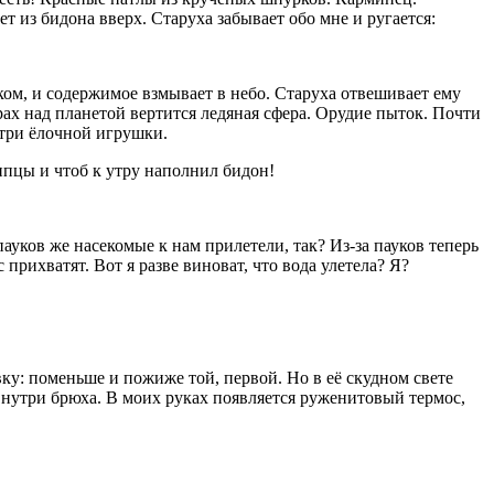
 из бидона вверх. Старуха забывает обо мне и ругается:
ком, и содержимое взмывает в небо. Старуха отвешивает ему
трах над планетой вертится ледяная сфера. Орудие пыток. Почти
нутри ёлочной игрушки.
ипцы и чтоб к утру наполнил бидон!
ауков же насекомые к нам прилетели, так? Из-за пауков теперь
прихватят. Вот я разве виноват, что вода улетела? Я?
ку: поменьше и пожиже той, первой. Но в её скудном свете
 внутри брюха. В моих руках появляется руженитовый термос,