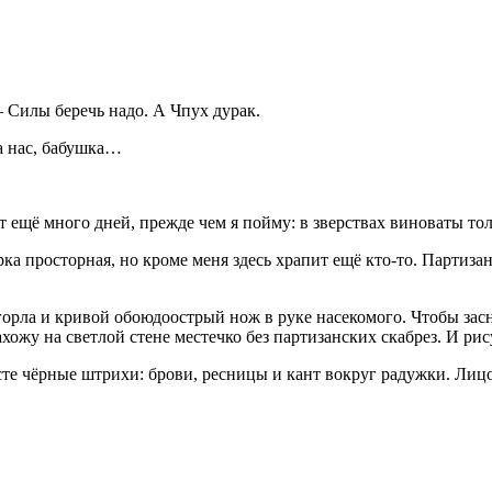
— Силы беречь надо. А Чпух дурак.
а нас, бабушка…
 ещё много дней, прежде чем я пойму: в зверствах виноваты толь
рка просторная, но кроме меня здесь храпит ещё кто-то. Партиз
горла и кривой обоюдоострый нож в руке насекомого. Чтобы засн
хожу на светлой стене местечко без партизанских скабрез. И ри
е чёрные штрихи: брови, ресницы и кант вокруг радужки. Лицо а