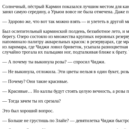
Солнечный, пёстрый Кармин показался лучшим местом для кани
занял самую середину, а Урьюи вовсе не была отмечена. Даже п
— Здорово же, что вот так можно взять — и улететь в другой м
Был ослепительный карминский полдень, беззаботное лето, и 
берегу. Озеро состояло из множества крупных неровных резерв
напоминало палитру акварельных красок: в резервуарах, где м
из ларимара, где Чиджи ловил бриветок, усыпала разноцветная 
случайно трогала их пальцами ног, подталкивая ближе к брату.
— А почему ты выкинула розы? — спросил Чиджи.
— Не выкинула, отложила. Эти цветы нельзя в один букет, розы
— Почему? Они такие красивые.
— Красивые… Но каллы будут стоять целую вечность, а розы по
— Тогда зачем ты их срезала?
Это был хороший вопрос.
— Больше не грустишь по Злайе? — девятилетка Чиджи быстро