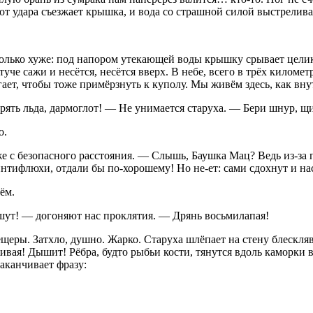
 удара съезжает крышка, и вода со страшной силой выстреливает
 только хуже: под напором утекающей воды крышку срывает цели
уче сажи и несётся, несётся вверх. В небе, всего в трёх киломе
сбегает, чтобы тоже примёрзнуть к куполу. Мы живём здесь, как в
ырять льда, дармоглот! — Не унимается старуха. — Бери шнур, щ
о.
же с безопасного расстояния. — Слышь, Баушка Мац? Ведь из-за п
интифлюхи, отдали бы по-хорошему! Но не-ет: сами сдохнут и нас 
ём.
шут! — догоняют нас проклятия. — Дрянь восьмилапая!
щеры. Затхло, душно. Жарко. Старуха шлёпает на стену блескляв
 Живая! Дышит! Рёбра, будто рыбьи кости, тянутся вдоль каморки
заканчивает фразу: