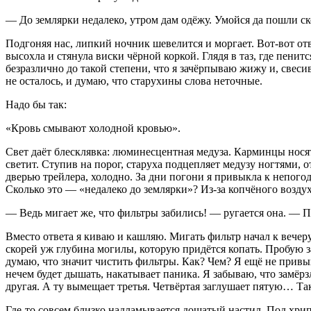
— До землярки недалеко, утром дам одёжу. Умойся да пошли ско
Подгоняя нас, липкий ночник шевелится и моргает. Вот-вот отва
высохла и стянула виски чёрной коркой. Глядя в таз, где пени
безразлично до такой степени, что я зачёрпываю жижу и, свес
не осталось, и думаю, что старухины слова неточные.
Надо бы так:
«Кровь смывают холодной кровью».
Свет даёт блесклявка: люминесцентная медуза. Карминцы носят 
светит. Ступив на порог, старуха подцепляет медузу ногтями, о
дверью трейлера, холодно. За дни погони я привыкла к непогод
Сколько это — «недалеко до землярки»? Из-за копчёного воздух
— Ведь мигает же, что фильтры забились! — ругается она. — По
Вместо ответа я киваю и кашляю. Мигать фильтр начал к вечеру 
скорей уж глубина могилы, которую придётся копать. Пробую за
думаю, что значит чистить фильтры. Как? Чем? Я ещё не привы
нечем будет дышать, накатывает паника. Я забываю, что замёрзл
другая. А ту вымещает третья. Четвёртая заглушает пятую… Так
Где-то совсем близко надламывается дощатый настил. Под хрип