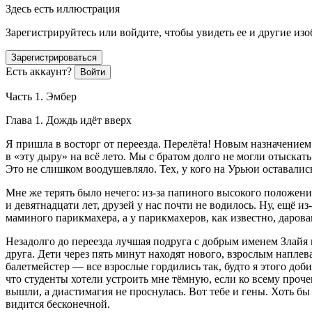
Здесь есть иллюстрация
Зарегистрируйтесь или войдите, чтобы увидеть ее и другие из
Зарегистрироваться
Есть аккаунт?
Войти
Часть 1. Эмбер
Глава 1. Дождь идёт вверх
Я пришла в восторг от переезда. Перелёта! Новым назначением 
в «эту дыру» на всё лето. Мы с братом долго не могли отыскать
Это не слишком воодушевляло. Тех, у кого на Урьюи оставали
Мне же терять было нечего: из-за папиного высокого положения
и девятнадцати лет, друзей у нас почти не водилось. Ну, ещё и
маминого парикмахера, а у парикмахеров, как известно, дарова
Незадолго до переезда лучшая подруга с добрым именем Злайя в
друга. Дети через пять минут находят нового, взрослым наплева
балетмейстер — все взрослые гордились так, будто я этого доби
что студенты хотели устроить мне тёмную, если ко всему проч
вышли, а диастимагия не проснулась. Вот тебе и гены. Хоть бы з
видится бесконечной.