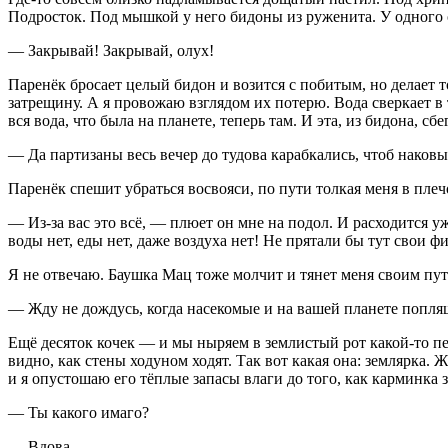
Подросток. Под мышкой у него бидоны из руженита. У одного от
— Закрывай! Закрывай, олух!
Паренёк бросает целый бидон и возится с побитым, но делает
затрещину. А я провожаю взглядом их потерю. Вода сверкает в т
вся вода, что была на планете, теперь там. И эта, из бидона, 
— Да партизаны весь вечер до тудова карабкались, чтоб наков
Паренёк спешит убраться восвояси, по пути толкая меня в плеч
— Из-за вас это всё, — плюет он мне на подол. И расходится у
воды нет, еды нет, даже воздуха нет! Не прятали бы тут свои ф
Я не отвечаю. Баушка Мац тоже молчит и тянет меня своим пут
— Жду не дождусь, когда насекомые и на вашей планете попля
Ещё десяток кочек — и мы ныряем в землистый рот какой-то пе
видно, как стены ходуном ходят. Так вот какая она: землярка.
и я опустошаю его тёплые запасы влаги до того, как карминка 
— Ты какого имаго?
— Вдова.