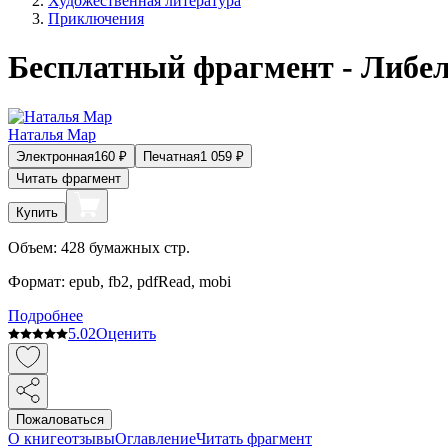
Художественная литература
Приключения
Бесплатный фрагмент - Либе
Наталья Мар
Электронная
160
₽
Печатная
1 059
₽
Читать фрагмент
Купить
Объем:
428
бумажных стр.
Формат:
epub, fb2, pdfRead, mobi
Подробнее
5.0
2
Оценить
Пожаловаться
О книге
отзывы
Оглавление
Читать фрагмент