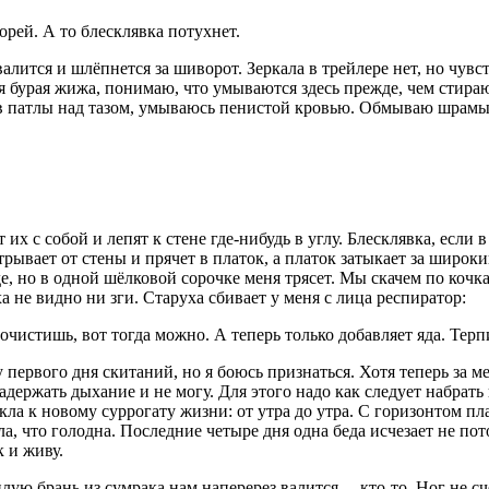
рей. А то блесклявка потухнет.
лится и шлёпнется за шиворот. Зеркала в трейлере нет, но чувст
тся бурая жижа, понимаю, что умываются здесь прежде, чем стира
ив патлы над тазом, умываюсь пенистой кровью. Обмываю шрамы, 
их с собой и лепят к стене где-нибудь в углу. Блесклявка, если
трывает от стены и прячет в платок, а платок затыкает за широк
е, но в одной шёлковой сорочке меня трясет. Мы скачем по кочк
а не видно ни зги. Старуха сбивает у меня с лица респиратор:
чистишь, вот тогда можно. А теперь только добавляет яда. Терпи
первого дня скитаний, но я боюсь признаться. Хотя теперь за ме
держать дыхание и не могу. Для этого надо как следует набрать 
кла к новому суррогату жизни: от утра до утра. С горизонтом п
а, что голодна. Последние четыре дня одна беда исчезает не пот
 и живу.
лую брань из сумрака нам наперерез валится… кто-то. Ног не с