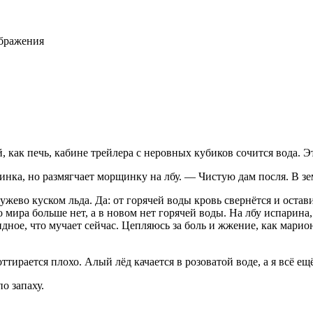
ображения
, как печь, кабине трейлера с неровных кубиков сочится вода. Эт
инка, но размягчает морщинку на лбу. — Чистую дам посля. В зе
ужево куском льда. Да: от горячей воды кровь свернётся и оста
мира больше нет, а в новом нет горячей воды. На лбу испарина,
ое, что мучает сейчас. Цепляюсь за боль и жжение, как марион
оттирается плохо. Алый лёд качается в розоватой воде, а я всё ещ
о запаху.