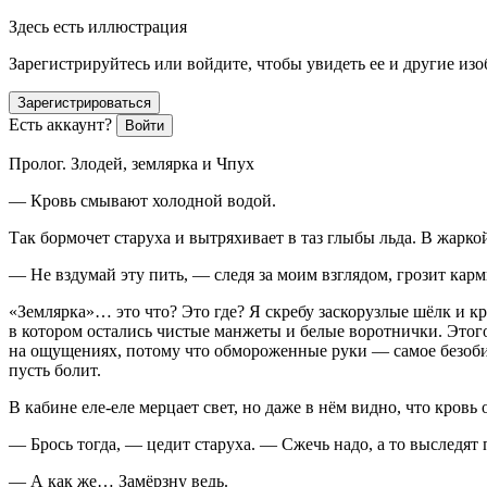
Здесь есть иллюстрация
Зарегистрируйтесь или войдите, чтобы увидеть ее и другие из
Зарегистрироваться
Есть аккаунт?
Войти
Пролог. Злодей, землярка и Чпух
— Кровь смывают холодной водой.
Так бормочет старуха и вытряхивает в таз глыбы льда. В жаркой
— Не вздумай эту пить, — следя за моим взглядом, грозит карм
«Землярка»… это что? Это где? Я скребу заскорузлые шёлк и кр
в котором остались чистые манжеты и белые воротнички. Этого 
на ощущениях, потому что обмороженные руки — самое безобидн
пусть болит.
В кабине еле-еле мерцает свет, но даже в нём видно, что кровь 
— Брось тогда, — цедит старуха. — Сжечь надо, а то выследят п
— А как же… Замёрзну ведь.