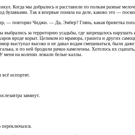
кул. Когда мы добрались и расставили по полкам разные мелочи
од булавками. Так я впервые поняла на деле, каково это — посмо
ир, — повторял Чиджи. — Да, Эмбер? Глянь, какая бриветка попа
мы выбрались за территорию усадьбы, где запрещалось нарушат
уаров вроде корыт. Целиком из мрамора, гранита и других самоц
рамор выступал высоко и не давал водам смешиваться, были даже
галька, и по ней бродили рачки-хамелеоны. Хотелось их сцапать,
 У меня на коленях лежали белые каллы.
 всё испортят.
слезавтра завянут.
 переключался.