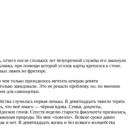
, отчего после стольких лет безупречной службы его закинули
булавка, при помощи которой уголок карты крепился к стене.
овых ляжек во фритюре.
 о чем только приходилось мечтать шчерам девяти
м только завидовали. Это не решало проблему, но, по мнению
нее для самооценки.
йства случилась первая линька. В девятнадцать тяжело терять
сь, что моё имаго — чёрная вдова. Семья, доценты,
ейдоскоп генов. Спустя неделю староста факультета призналась,
 законам природы. Но мне «повезло». Всякие сроки давно
так и нет. В девятнадцать жизнь и без всякого волшебства