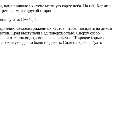
, папа приколол к стене местную карту неба. На ней Кармин
треть на мир с другой стороны.
лась усатая! Эмбер!
ь идиллию свежеостриженных кустов, чтобы посидеть на диком
ветов. Края выступали над поверхностью. Сверху озеро
 свой оттенок воды, свои флора и фауна. Широкое корыто
 но мне уже давно было не девять. Сидя на краю, я будто