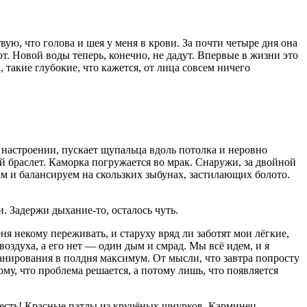
вую, что голова и шея у меня в крови. За почти четыре дня она
ют. Новой воды теперь, конечно, не дадут. Впервые в жизни это
такие глубокие, что кажется, от лица совсем ничего
 в настроении, пускает щупальца вдоль потолка и неровно
ий браслет. Каморка погружается во мрак. Снаружи, за двойной
ам и балансируем на скользких зыбунах, застилающих болото.
. Задержи дыхание-то, осталось чуть.
ня некому переживать, и старуху вряд ли заботят мои лёгкие,
воздуха, а его нет — один дым и смрад. Мы всё идем, и я
ланирования в полдня максимум. От мысли, что завтра попросту
ому, что проблема решается, а потому лишь, что появляется
честь! Красные патлы из кручёных шнурков. Карминец.