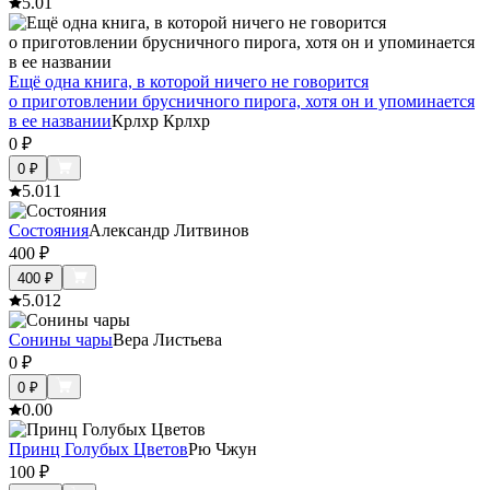
5.0
1
Ещё одна книга, в которой ничего не говорится
о приготовлении брусничного пирога, хотя он и упоминается
в ее названии
Крлхр Крлхр
0
₽
0
₽
5.0
11
Состояния
Александр Литвинов
400
₽
400
₽
5.0
12
Сонины чары
Вера Листьева
0
₽
0
₽
0.0
0
Принц Голубых Цветов
Рю Чжун
100
₽