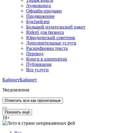
Тираж книги
Аудиокнига
Офлайн-продажи
Продвижение
Буктрейлер
Большой издательский пакет
Rideró для бизнеса
Юридический советник
Дополнительные услуги
Расшифровка текста
Перевод
Книги в аэропортах
Публикация
Все услуги
Кабинет
Кабинет
Уведомления
Отметить все как прочитанные
Показать ещё
18
+