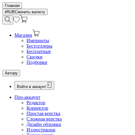
Главная
RUB
Сменить валюту
Магазин
Импринты
Бестселлеры
Бесплатные
Скидки
Подборки
Автору
Войти в аккаунт
Про-аккаунт
Редактор
Корректор
Простая верстка
Сложная верстка
Дизайн обложки
Иллюстрации