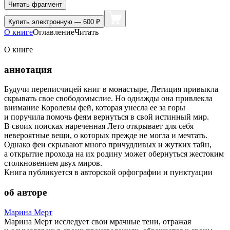
Читать фрагмент
Купить
электронную — 600 ₽
О книге
Оглавление
Читать
О книге
аннотация
Будучи переписчицей книг в монастыре, Летиция привыкла
скрывать свое свободомыслие. Но однажды она привлекла
внимание Королевы фей, которая унесла ее за горы
и поручила помочь феям вернуться в свой истинный мир.
В своих поисках нареченная Лето открывает для себя
невероятные вещи, о которых прежде не могла и мечтать.
Однако феи скрывают много причудливых и жутких тайн,
а открытие прохода на их родину может обернуться жестоким
столкновением двух миров.
Книга публикуется в авторской орфографии и пунктуации
об авторе
Марина Мерт
Марина Мерт исследует свои мрачные тени, отражая