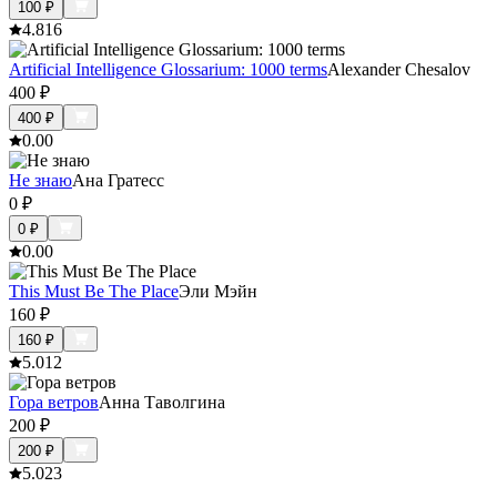
100
₽
4.8
16
Artificial Intelligence Glossarium: 1000 terms
Alexander Chesalov
400
₽
400
₽
0.0
0
Не знаю
Ана Гратесс
0
₽
0
₽
0.0
0
This Must Be The Place
Эли Мэйн
160
₽
160
₽
5.0
12
Гора ветров
Анна Таволгина
200
₽
200
₽
5.0
23