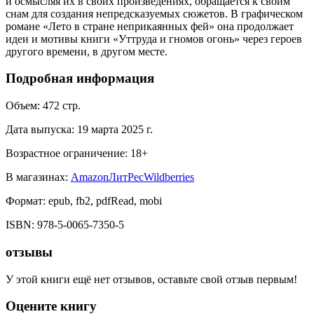
и осмысляя их в своих произведениях, обращается к своим
снам для создания непредсказуемых сюжетов. В графическом
романе «Лето в стране неприкаянных фей» она продолжает
идеи и мотивы книги «Уттруда и гномов огонь» через героев
другого времени, в другом месте.
Подробная информация
Объем:
472
стр.
Дата выпуска:
19 марта 2025 г.
Возрастное ограничение:
18
+
В магазинах:
Amazon
ЛитРес
Wildberries
Формат:
epub, fb2, pdfRead, mobi
ISBN:
978-5-0065-7350-5
отзывы
У этой книги ещё нет отзывов, оставьте свой отзыв первым!
Оцените книгу