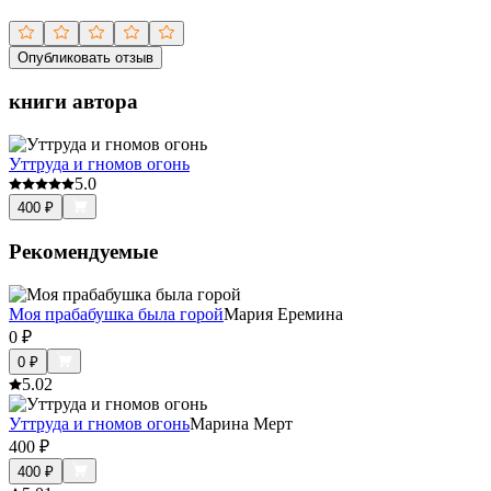
Опубликовать отзыв
книги автора
Уттруда и гномов огонь
5.0
400
₽
Рекомендуемые
Моя прабабушка была горой
Мария Еремина
0
₽
0
₽
5.0
2
Уттруда и гномов огонь
Марина Мерт
400
₽
400
₽