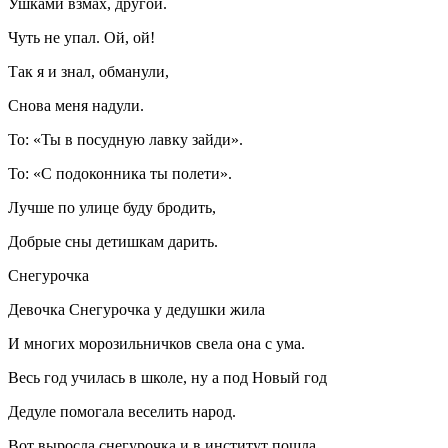
Ушками взмах, другой.
Чуть не упал. Ой, ой!
Так я и знал, обманули,
Снова меня надули.
То: «Ты в посудную лавку зайди».
То: «С подоконника ты полети».
Лучше по улице буду бродить,
Добрые сны детишкам дарить.
Снегурочка
Девочка Снегурочка у дедушки жила
И многих морозильничков свела она с ума.
Весь год училась в школе, ну а под Новый год
Дедуле помогала веселить народ.
Вот выросла снегурочка и в институт пошла,