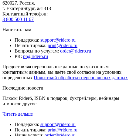
620027
,
Россия
,
г. Екатеринбург, а/я 313
Контактный телефон
:
8 800 500 11 67
Написать нам
Поддержка
:
support@ridero.ru
Печать тиража
:
print@ridero.ru
Вопросы по услугам
:
order@ridero.ru
PR
:
pr@ridero.ru
Предоставляя персональные данные по указанным
контактным данным, вы даёте своё согласие на условиях,
определенных
Политикой обработки персональных данных
Последние новости
Плюсы Rideró, ISBN в подарок, буктрейлеры, вебинары
и многое другое
Читать дальше
Поддержка
:
support@ridero.ru
Печать тиража
:
print@ridero.ru
Наши услуги
:
order@ridero.ru