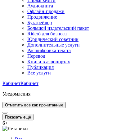
Тираж книги
Аудиокнига
Офлайн-продажи
Продвижение
Буктрейлер
Большой издательский пакет
Rideró для бизнеса
Юридический советник
Дополнительные услуги
Расшифровка текста
Перевод
Книги в аэропортах
Публикация
Все услуги
Кабинет
Кабинет
Уведомления
Отметить все как прочитанные
Показать ещё
6
+