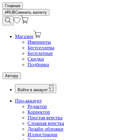
Главная
RUB
Сменить валюту
Магазин
Импринты
Бестселлеры
Бесплатные
Скидки
Подборки
Автору
Войти в аккаунт
Про-аккаунт
Редактор
Корректор
Простая верстка
Сложная верстка
Дизайн обложки
Иллюстрации