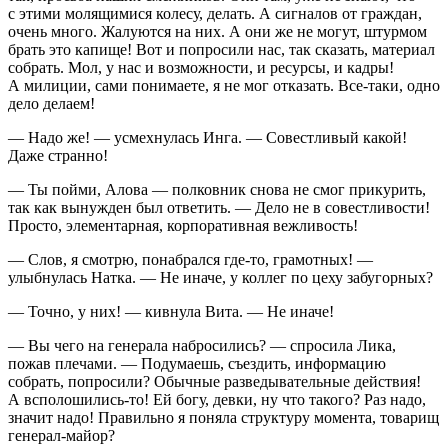
с этими молящимися
колес
у, делать. А сигналов от граждан,
очень много. Жалуются на них. А они же не могут, штурмом
брать это капище! Вот и попросили нас, так сказать, материал
собрать. Мол, у нас и возможности, и ресурсы, и кадры!
А милиции, сами понимаете, я не мог отказать. Все-таки, одно
дело делаем!
— Надо же! — усмехнулась Инга. — Совестливый какой!
Даже странно!
— Ты пойми, Алова — полковник снова не смог при
курит
ь,
так как вынужден был ответить. — Дело не в совестливости!
Просто, элементарная, корпоративная вежливость!
— Слов, я смотрю, понабрался где-то, грамотных! —
улыбнулась Натка. — Не иначе, у коллег по цеху забугорных?
— Точно, у них! — кивнула Вита. — Не иначе!
— Вы чего на генерала набросились? — спросила Лика,
пожав плечами. — Подумаешь, съездить, информацию
собрать, попросили? Обычные разведывательные действия!
А всполошились-то! Ей богу, девки, ну что такого? Раз надо,
значит надо! Правильно я поняла структуру момента, товарищ
генерал-майор?