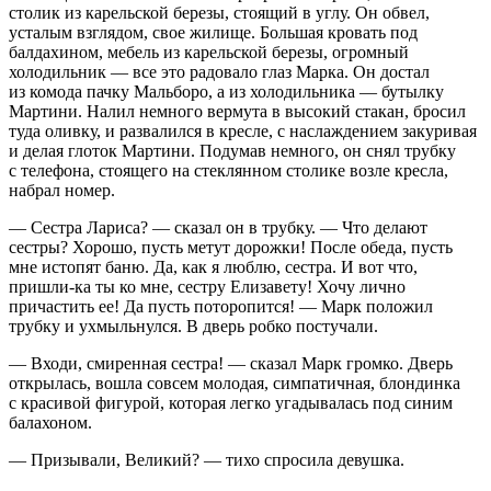
столик из карельской березы, стоящий в углу. Он обвел,
усталым взглядом, свое жилище. Большая кровать под
балдахином, мебель из карельской березы, огромный
холодильник — все это радовало глаз Марка. Он достал
из комода пачку Мальборо, а из холодильника — бутылку
Мартини. Налил немного вермута в высокий стакан, бросил
туда оливку, и развалился в кресле, с наслаждением закуривая
и делая глоток Мартини. Подумав немного, он снял трубку
с телефона, стоящего на стеклянном столике возле кресла,
набрал номер.
— Сестра Лариса? — сказал он в трубку. — Что делают
сестры? Хорошо, пусть метут дорожки! После обеда, пусть
мне истопят баню. Да, как я люблю, сестра. И вот что,
пришли-ка ты ко мне, сестру Елизавету! Хочу лично
причастить ее! Да пусть поторопится! — Марк положил
трубку и ухмыльнулся. В дверь робко постучали.
— Входи, смиренная сестра! — сказал Марк громко. Дверь
открылась, вошла совсем молодая, симпатичная, блондинка
с красивой фигурой, которая легко угадывалась под синим
балахоном.
— Призывали, Великий? — тихо спросила девушка.