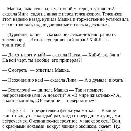
…Машка, выключи ты, к чертовой матери, эту гадость! —
сказала Инга, сидя на диване перед телевизором. Телевизор
этот, неделю назад, купила Машка и торжественно установила
его в столовой, под недовольные возгласы девчонок.
— Дурынды, блин — сказала она, закончив настраивать
телевизор. — Это же суперплоский экран! Хай-блэк-
тринитрон!
— Да хоть вогнутый! — сказала Натка. — Хай-блэк, блин!
На кой черт, ты вообще, его приперла?!
— Смотреть! — ответила Машка.
— Неожиданно как! — сказала Лика. — А я думала, нюхать!
— Бестолочи! — шипела Машка — Так и помрете,
непросвещенными! А новости? А «В мире животных»? А,
в конце концов, «Очевидное — невероятное»?
— Пфффф! — презрительно фыркнула Натка. — В мире
животных, у нас каждый раз, когда с очередными уродами
встречаемся. Очевидное-невероятное, у нас свое есть! Вон,
с красными лохмами, вокруг ящика с окошком, скачет! Ну,