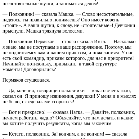
несостоятельные шутки, а заниматься делом!
— Полковник! — сказала Машка. — Слово несостоятельные,
надеюсь, ты правильно понимаешь? Оно имеет корень
«стоять». А ваши шутки, к слову, не «стоятельные»! Девчонки
прыснули. Машка тряхнула волосами.
— Полковник Пермяков — строго сказала Инга. — Насколько
я знаю, мы не поступаем в ваше распоряжение. Поэтому, мы
не подчиняемся вам и вашим приказам, и пожеланиям. У нас
есть свой командир, приказы которого, для нас в приоритете!
Начинайте потихоньку, привыкать, к такой структуре
момента! Договорились?
Пермяков стушевался.
— Да, конечно, товарищи полковники — как-то очень тихо,
сказал он. Я приношу извинения, девушки! У меня и в мыслях
не было, с федералами ссориться!
— Вот и прекрасно! — сказала Натка. — Давайте, полковник,
начнем работать, ладно? Объясняйте, что нам делать, и какие
вы хотите получить результаты, когда мы закончим.
— Кстати, полковник, За! кончим, а не кончим! — сказала