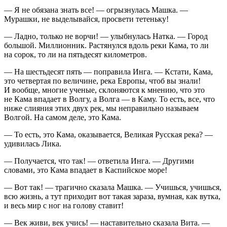
— Я не обязана знать все! — огрызнулась Машка. —
Мурашки, не выделывайся, просвети тетеньку!
— Ладно, только не ворчи! — улыбнулась Натка. — Город
большой. Миллионник. Растянулся вдоль реки Кама, то ли
на сорок, то ли на пятьдесят километров.
— На шестьдесят пять — поправила Инга. — Кстати, Кама,
это четвертая по величине, река Европы, чтоб вы знали!
И вообще, многие ученые, склоняются к мнению, что это
не Кама впадает в Волгу, а Волга — в Каму. То есть, все, что
ниже слияния этих двух рек, мы неправильно называем
Волгой. На самом деле, это Кама.
— То есть, это Кама, оказывается, Великая Русская река? —
удивилась Лика.
— Получается, что так! — ответила Инга. — Другими
словами, это Кама впадает в Каспийское море!
— Вот так! — трагично сказала Машка. — Учишься, учишься,
всю жизнь, а тут приходит вот такая зараза, вумная, как вутка,
и весь мир с ног на голову ставит!
— Век живи, век учись! — наставительно сказала Вита. —