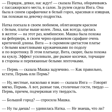
— Порядок, девки, нас ждут! — сказала Натка, оборачиваясь
с пассажирского места, в салон. За рулем сидела Инга. Она
была в синем сарафанчике в белый горох, красивая и изящная,
так похожая на девочку-
подрост
ка.
Натка поехала в своем любимом, облегающем красном
с белым, платье выше колен. Лика, как всегда, оделась
в желтое — на этот раз, комбинезон. Машка была похожа
на фейерверк, в своем черно-оранжевом сарафане очень
критичной длины. Вита — в скромном цветастом платье
с белыми кокетливыми кружавчиками по подолу
и по воротнику. В этом платьице, Вита, скорее, была похожа
на куклу. Эффект усиливали, две рыжие косички, торчащие
в стороны и перевязанные белыми ленточками.
— Пермь — сказала Машка задумчиво. — Как правильно,
кстати, Перьмь или Пермь?
— Ну, местные, насколько я знаю — сказала Инга — Говорят
мягко, Перьмь. А вот, разные там, столичные гости, твердо —
Пермь, причем, подчеркивая эту твердость.
— Большой город? — спросила Машка.
— Ну ты даешь! — удивилась Натка. — Не знаешь, что ли?