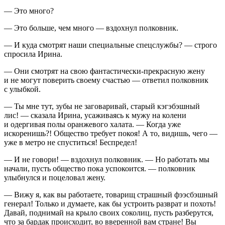
— Это много?
— Это больше, чем много — вздохнул полковник.
— И куда смотрят наши специальные спецслужбы? — строго
спросила Ирина.
— Они смотрят на свою фантастически-прекрасную жену
и не могут поверить своему счастью — ответил полковник
с улыбкой.
— Ты мне тут, зубы не заговаривай, старый кэгэбэшный
лис! — сказала Ирина, усаживаясь к мужу на колени
и одергивая полы оранжевого халата. — Когда уже
искоренишь?! Общество требует покоя! А то, видишь, чего —
уже в метро не спуститься! Беспредел!
— И не говори! — вздохнул полковник. — Но работать мы
начали, пусть общество пока успокоится. — полковник
улыбнулся и
поцел
овал жену.
— Вижу я, как вы работаете, товарищ страшный фээсбэшный
генерал! Только и думаете, как бы устроить разврат и похоть!
Давай, поднимай на крыло своих соколиц, пусть разберутся,
что за бардак происходит, во вверенной вам стране! Вы