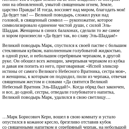
они на обновленной, умытой священным огнем, Земле,
царство Правды! И тогда, воссияет над миром, благодать моя!
Да будет так! — Великий поводырь, сложил руки над
головой, в священный символ — рукопожатие, которое
символизировало единение чистой души, с силой Эль-
Шаддая. Женщины в синих балахонах, сделали то же самое
и хором произнесли «Да будет так, во славу Эль-Шаддая!»
Великий поводырь Марк, спустился к своей пастве с большим
стеклянным кубком, наполненным голубоватой жидкостью,
в одной руке, и небольшим серебряным черпаком, в другой
руке. Он обошел всех женщин, зачерпывая черпаком из кубка
и давая им попить из него, приговаривая: «Испей эликсир
истины от самого Великого Небесного Вратника, сестра моя»,
и женщины, к которым он подходил, пили из черпака, отвечая
священным жестом и словами «Да святится Великий
Небесный Вратник Эль-Шаддай!». Когда обряд был закончен,
и все, до одной, сестры, отведали голубоватого напитка,
Великий поводырь Марк, удалился в свою светлицу…
…Марк Борисович Керн, вошел в свою комнату и устало
опустился в кожаное кресло, брезгливо отставив кубок
со священными напитком и серебряный черпак, на небольшой