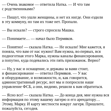
— Очень знакомое — ответила Натка. — И что там
с родственниками?
— Пишут, что ушли женщины, и нет их нигде. Они ездили
в эту коммуну, но там их тоже нет. Пропали.
— Вы искали? — строго спросила Машка.
— Понимаете… — начал было Пермяков.
— Понятно! — сказала Натка. — Не искали! Мне кажется, я
поняла, что вам от нас нужно! Вам нужна, во-первых, вся
подноготная этого Марка, нужны каналы финансирования,
а попутно, куда подевались эти пять прихожанок. Верно?
— Ну, у вас и оснащение, и держава за вами стоит,
и финансирование — ответил Пермяков. — У вас
и оборудование, и возможности, и, как говорится,
административный ресурс, вот мы и попросили наше
управление ФСБ, а они, видимо, решили к вам обратиться.
— Ясно все! — сказала Натка. — До конца дня, мне нужна вся
информация по этому вашему лагерю и его арендатору…
Этому, Марку. И карту местности вокруг лагеря. Пришлите,
пожалуйста, сегодня.