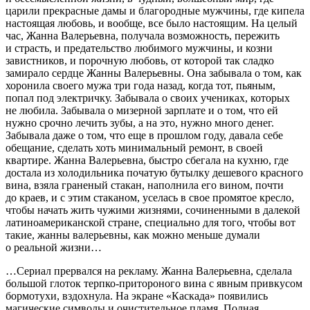
царили прекрасные дамы и благородные мужчины, где кипела
настоящая любовь, и вообще, все было настоящим. На целый
час, Жанна Валерьевна, получала возможность, пережить
и страсть, и предательство любимого мужчины, и козни
завистников, и порочную любовь, от которой так сладко
замирало сердце Жанны Валерьевны. Она забывала о том, как
хоронила своего мужа три года назад, когда тот, пьяным,
попал под электричку. Забывала о своих учениках, которых
не любила. Забывала о мизерной зарплате и о том, что ей
нужно срочно лечить зубы, а на это, нужно много денег.
Забывала даже о том, что еще в прошлом году, давала себе
обещание, сделать хоть минимальный ремонт, в своей
квартире. Жанна Валерьевна, быстро сбегала на кухню, где
достала из холодильника початую бутылку дешевого красного
вина, взяла граненый стакан, наполнила его
вино
м, почти
до краев, и с этим стаканом, уселась в свое промятое кресло,
чтобы начать жить чужими жизнями, сочиненными в далекой
латино
америк
анской стране, специально для того, чтобы вот
такие, жанны валерьевны, как можно меньше думали
о реальной жизни…
…Сериал прервался на рекламу. Жанна Валерьевна, сделала
большой глоток терпко-притороного вина с явным привкусом
бормотухи, вздохнула. На экране «Каскада» появились
магические символы и очистительное пламя. Полная,