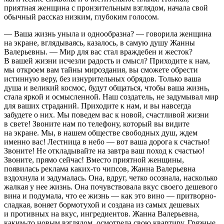
приятная женщина с пронзительным взглядом, начала свой
обычный рассказ низким, глубоким голосом.
— Ваша жизнь уныла и однообразна? — говорила женщина
на экране, вглядываясь, казалось, в самую душу Жанны
Валерьевны. — Мир для вас стал враждебен и жесток?
В вашей жизни исчезли радость и смысл? Приходите к нам,
мы откроем вам тайны мироздания, вы сможете обрести
истинную веру, без изнурительных обрядов. Только ваша
душа и великий космос, будут общаться, чтобы ваша жизнь,
стала яркой и осмысленной. Наш создатель, не задумывал мир
для ваших страданий. Приходите к нам, и вы навсегда
забудете о них. Мы поведем вас к новой, счастливой жизни
в свете! Звоните нам по телефону, который вы видите
на экране. Мы, в нашем обществе свободных душ, ждем
именно вас! Лестница в небо — вот ваша дорога к счастью!
Звоните! Не откладывайте на завтра ваш поход к счастью!
Звоните, прямо сейчас! Вместо приятной женщины,
появилась реклама каких-то чипсов, Жанна Валерьевна
вздохнула и задумалась. Она, вдруг, четко осознала, насколько
жалкая у нее жизнь. Она почувствовала вкус своего дешевого
вина и подумала, что ее жизнь — как это
вино
— притворно-
сладкая, воняет бормотухой и создана из самых дешевых
и противных на вкус, ингредиентов. Жанна Валерьевна,
каким-то новым взглядом, осмотрела свою квартиру. Грязные