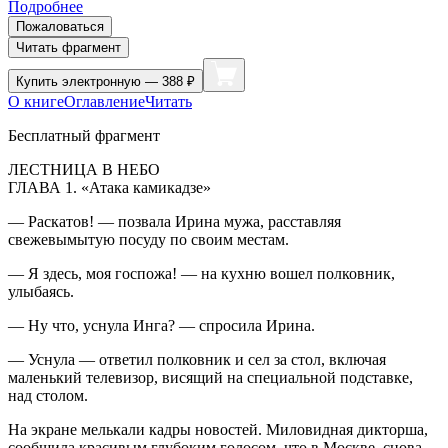
Подробнее
Пожаловаться
Читать фрагмент
Купить
электронную — 388 ₽
О книге
Оглавление
Читать
Бесплатный фрагмент
ЛЕСТНИЦА В НЕБО
ГЛАВА 1. «Атака камикадзе»
— Раскатов! — позвала Ирина мужа, расставляя
свежевымытую посуду по своим местам.
— Я здесь, моя госпожа! — на кухню вошел полковник,
улыбаясь.
— Ну что, уснула Инга? — спросила Ирина.
— Уснула — ответил полковник и сел за стол, включая
маленький телевизор, висящий на специальной подставке,
над столом.
На экране мелькали кадры новостей. Миловидная дикторша,
сообщила красивым глубоким голосом, что в Москве, снова