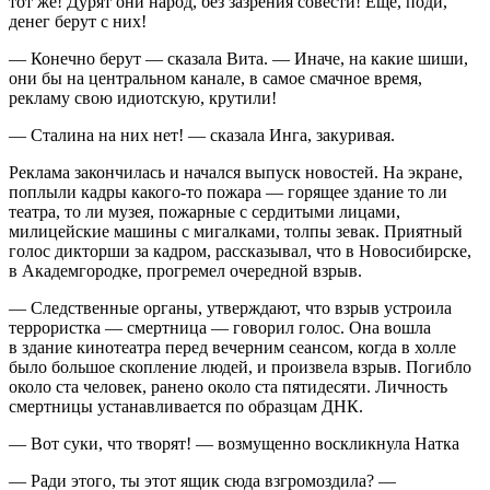
тот же! Дурят они народ, без зазрения совести! Еще, поди,
денег берут с них!
— Конечно берут — сказала Вита. — Иначе, на какие шиши,
они бы на центральном канале, в самое смачное время,
рекламу свою идиотскую, крутили!
— Сталина на них нет! — сказала Инга, закуривая.
Реклама закончилась и начался выпуск новостей. На экране,
поплыли кадры какого-то пожара — горящее здание то ли
театра, то ли музея, пожарные с сердитыми лицами,
милицейские машины с мигалками, толпы зевак. Приятный
голос дикторши за кадром, рассказывал, что в Новосибирске,
в Академгородке, прогремел очередной взрыв.
— Следственные органы, утверждают, что взрыв устроила
терро
ристка — смертница — говорил голос. Она вошла
в здание кинотеатра перед вечерним сеансом, когда в холле
было большое скопление людей, и произвела взрыв. Погибло
около ста человек, ранено около ста пятидесяти. Личность
смертницы устанавливается по образцам ДНК.
— Вот
суки
, что творят! — возмущенно воскликнула Натка
— Ради этого, ты этот ящик сюда взгромоздила? —