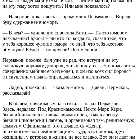
Лика со сладенькой ухмылочкой. — Мне кажется, ты именно
на эту тему хотел пошутить? Или мне показалось?
— Наверное, показалось — промямлил Пермяков — Впредь
буду сдержаннее в юморе.
— В чем? — удивленно спросила Вита. — Ты это юмором
называешь?! Брось! Если кто-то, когда-то, сказал тебе, что
у тебя хорошее чувство юмора, то знай, что тебя жестоко
обманули! Юмор — он другой! Он смешной.
Пермяков, похоже, был уже не рад, что вступил на эту
скользкую дорожку доморощенных пошутеек. Эти красавицы,
совершенно выбили его из колеи, и он изо всех сил боролся
с искушением начать оправдываться и извиняться.
— Ладно, проехали! — сказала Натка. — Давай, Пермяков,
рассказывай!
— В общем, появилась у нас секта. — начал Пермяков. —
Здесь, недалеко. Под Краснокамском. Некто Марк Керн,
бывший инженер с завода авиамоторов, взял в аренду,
бывший пионерский лагерь, и организовал там, религиозную
коммуну. Официально, это называется «Центр
психологической реабилитации». Туда, в основном, идут
женщины, у которых в жизни, не все сладко. Вот он и дает им