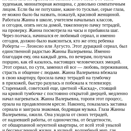
худенькая, миниатюрная женщина, с довольно симпатичным
лицом. Если бы не потухшие, какие-то тусклые, серые глаза,
ее можно было бы назвать, пожалуй, красивой женщиной.
Работала Жанна в школе, учителем начальных классов,
и сегодня, опять несла домой, тяжеленную пачку тетрадей,
на проверку. Жанна посмотрела на часы и прибавила шаг.
Через полчаса, начинался ее любимый сериал, и именно
сегодня, должно было выясниться, кто же отец ребенка
Роберты — Леонсио или Аугусто. Этот дурацкий сериал, был
единственной радостью Жанны Валерьевны. Именно
благодаря ему, она каждый день, по вечерам, получала
порцию, как ей казалось, настоящих человеческих эмоций.
Этот сериал, по сути, заменил ей все — любовь, переживания,
страсть и общение с людьми. Жанна Валерьевна вбежала
в свою квартиру, бросила пачку тетрадей на тумбочку
в прихожей, быстро разулась и побежала к телевизору.
Старенький, советский еще, цветной «Каскад», стоящий
на кривой тумбочке с постоянно открытой дверцей, медленно
начал нагреваться. Жанна Валерьевна, торопя этот процесс,
ерзала на продавленном кресле. Наконец, показалась заставка
сериала и заиграла знакомая, бодрящая музыка. Глаза Жанны
Валерьевны, ожили. Она уходила от своих тетрадей,
от надоевшей работы, от одиночества, от бездетности,
от обшарпанной неуютной квартиры, от всей этой унылой
и бессмысленной жизни, в чудный, волшебный мир, где