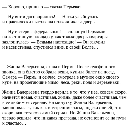
— Хорошо, пришлю — сказал Пермяков.
— Ну вот и договорились! — Натка улыбнулась
и практически вытолкала полковника за дверь.
— Ну и стервы федеральные! — сплюнул Пермяков
на лестничную площадку, как только дверь квартиры
захлопнулась. — Ведьмы настоящие! — Он за
курил
,
и насвистывая, спустился вниз, к своей Волге…
…Жанна Валерьевна, ехала в Пермь. После телефонного
звонка, она быстро собрала вещи, купила билет на поезд
Самара — Пермь, и сейчас, смотрела в мутное окно своего
купе, на пробегающие мимо, леса, реки, поля и деревеньки.
Жанна Валерьевна твердо верила в то, что у нее, совсем скоро,
начнется новая, счастливая, жизнь, даже более счастливая, чем
в ее любимом сериале. На минутку, Жанна Валерьевна,
заволновалась, так как внутренние часы, подсказали ей, что
скоро начнется тот самый сериал. Но Жанна Валерьевна,
твердо решила, что никакая преграда, не остановит ее на пути
к счастью…