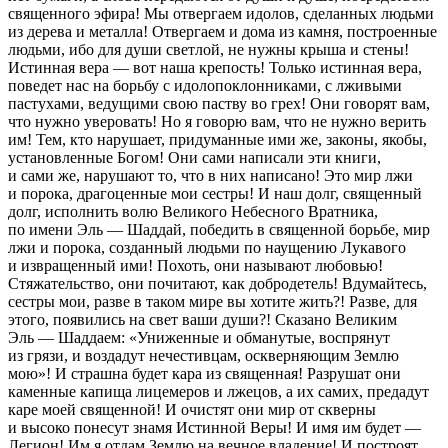
священного эфира! Мы отвергаем идолов, сделанных людьми
из дерева и металла! Отвергаем и дома из камня, построенные
людьми, ибо для души светлой, не нужны крыша и стены!
Истинная вера — вот наша крепость! Только истинная вера,
поведет нас на борьбу с идолопоклонниками, с лживыми
пастухами, ведущими свою паству во грех! Они говорят вам,
что нужно уверовать! Но я говорю вам, что не нужно верить
им! Тем, кто нарушает, придуманные ими же, законы, якобы,
установленные Богом! Они сами написали эти книги,
и сами же, нарушают то, что в них написано! Это мир лжи
и порока, драгоценные мои сестры! И наш долг, священный
долг, исполнить волю Великого Небесного Вратника,
по имени Эль — Шаддай, победить в священной борьбе, мир
лжи и порока, созданный людьми по наущению Лукавого
и
извращ
енный ими! Похоть, они называют любовью!
Стяжательство, они почитают, как добродетель! Вдумайтесь,
сестры мои, разве в таком мире вы хотите жить?! Разве, для
этого, появились на свет ваши души?! Сказано Великим
Эль — Шаддаем: «Униженные и обманутые, воспрянут
из грязи, и воздадут нечестивцам, оскверняющим Землю
мою»! И страшна будет кара из священная! Разрушат они
каменные капища лицемеров и лжецов, а их самих, предадут
каре моей священной! И очистят они мир от скверны
и высоко понесут знамя Истинной Веры! И имя им будет —
Легион! Им я отдам Землю на вечное владение! И построят