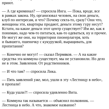
приют.
— А где криминал? — спросила Инга. — Пока, вроде, все
в рамках закона. Ну, организовал человек, на свои деньги,
клуб по интересам, и что? Почему секта-то, сразу? Они что,
женщины эти, квартиры продают, деньги этому гуру несут?
Кстати, на какие деньги этот центр существует? Им же, как я
понимаю, надо чем-то питаться, как-то одеваться, ну и прочее.
Не могут же они, на территории пионерлагеря, хоть
и бывшего, пшеничку с кукурузкой, выращивать, для
пропитания?
— Конечно не могут! — сказал Пермяков. — А на какие
средства эта коммуна существует, мы не установили. Но дело
не в этом. Заявления. От родственников.
— И что там? — спросила Лика.
— Пять заявлений уже, мол, ушли в эту «Лестницу в небо»,
и пропали!
— Куда ушли?! — спросила удивленно Вита.
— Коммуна так называется — объяснил полковник. —
Лестница в небо. А что, знакомое название?