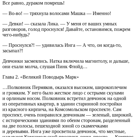
Все равно, дураком помрешь!
— Во-во! — тряхнула волосами Машка — Именно!
— Девки! — сказала Лика. — У меня от ваших умных
разговоров, голод проснулся! Давайте, остановимся, пожрем
чего-нибудь?
— Проснулся?! — удивилась Инга — А что, он когда-то,
засыпал?!
Девчонки засмеялись. Натка включила магнитолу, и дальше,
они ехали молча, слушая Пинк Флойд…
Глава 2. «Великий Поводырь Марк»
…Полковник Пермяков, оказался высоким, широкоплечим
и громким. У него было жесткое лицо с острыми скулами
и орлиным носом. Полковник встретил девчонок на одной
из оперативных квартир, в здании старинной постройки
из красного кирпича, на Комсомольском проспекте. Сам
проспект, очень понравился девчонкам — зеленый, широкий,
с историческими зданиями по обеим сторонам, разделенный
на две полосы, пешеходной зоной со скамеечками
и деревьями. Инга уже просветила девчонок, что местные,
называют Комсомольский проспект, очень просто — Компрос.