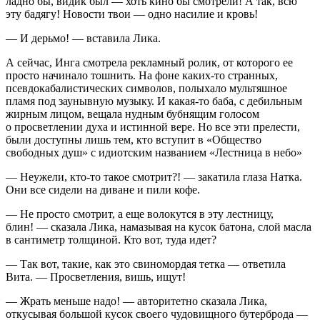
ладно бы, видик был — хоть кино бы смотрели! А так, всю
эту бадягу! Новости твои — одно
насил
ие и кровь!
— И дерьмо! — вставила Лика.
А сейчас, Инга смотрела рекламный ролик, от которого ее
просто начинало тошнить. На фоне каких-то странных,
псевдокабалистических символов, полыхало мультяшное
пламя под заунывную музыку. И какая-то баба, с дебильным
жирным лицом, вещала нудным бубнящим голосом
о просветлении духа и истинной вере. Но все эти прелести,
были доступны лишь тем, кто вступит в «Общество
свободных душ» с идиотским названием «Лестница в небо»
— Неужели, кто-то такое смотрит?! — закатила глаза Натка.
Они все сидели на диване и пили кофе.
— Не просто смотрит, а еще волокутся в эту лестницу,
блин! — сказала Лика, намазывая на кусок батона, слой масла
в сантиметр толщиной. Кто вот, туда идет?
— Так вот, такие, как это с
вино
мордая тетка — ответила
Вита. — Просветления, вишь, ищут!
— Жрать меньше надо! — авторитетно сказала Лика,
откусывая большой кусок своего чудовищного бутерброда —