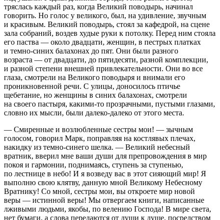
тряслась каждый раз, когда Великий поводырь, начинал
говорить. Но голос у великого, был, на удивление, звучным
и красивым. Великий поводырь, стоял за кафедрой, на сцене
зала собраний, воздев худые руки к потолку. Перед ним стояла
его паства — около двадцати, женщин, в пестрых платках
и темно-синих балахонах до пят. Они были разного
возраста — от двадцати, до пятидесяти, разной комплекции,
и разной степени внешней привлекательности. Они во все
глаза, смотрели на Великого поводыря и внимали его
проникновенной речи. С улицы, доносилось птичье
щ
ебет
ание, но женщины в синих балахонах, смотрели
на своего пастыря, какими-то прозрачными, пустыми глазами,
словно их мысли, были далеко-далеко от этого места.
— Смиренные и возлюбленные сестры мои! — зычным
голосом, говорил Марк, поправляя на костлявых плечах,
накидку из темно-синего шелка. — Великий небесный
вратник, вверил мне ваши души для препровождения в мир
покоя и гармонии, поднимаясь, ступень за ступенью,
по лестнице в небо! И я возведу вас в этот сияющий мир! Я
выполню свою клятву, данную мной Великому Небесному
Вратнику! Со мной, сестры мои, вы откроете мир новой
веры — истинной веры! Мы отвергаем книги, написанные
лживыми людьми, якобы, по велению Господа! В мире света,
нет бумаги, а слова передаются от души к душе, посредством