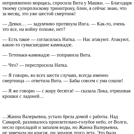
неприязненно морщась, спросила Вита у Машки. — Благодаря
твоему суперплоскому тринитрону, блин, я сейчас знаю, что
за месяц, это уже шестой смертник!
— Девки… — задумчиво протянула Инга. — Как-то, очень
это все, на
войн
у похоже, нет?
— Есть такое — согласилась Натка. — Нас атакуют. Атакуют,
какие-то сумасшедшие камикадзе.
— Тетеньки-камикадзе — поправила Вита.
— Что? — переспросила Натка.
— Я говорю, во всех шести случаях, всегда именно
смертница — ответила Вита. — Бабы совсем с ума сошли!
— Я же говорю — с жиру бесятся! — сказала Лика, отряхивая
крошки с ладоней…
…Жанна Валерьевна, устало брела домой с работы. Над
Самарой, разливалось пронзительно-голубое небо, от Волги,
несло прохладой и запахом воды, но Жанна Валерьевна,
не замечала ни красок, ни запахов этого лета. Это была