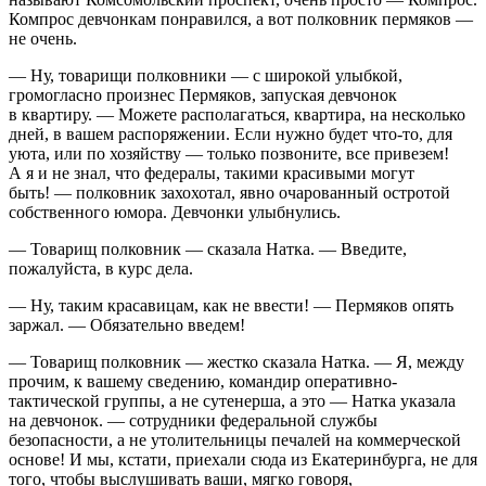
Компрос девчонкам понравился, а вот полковник пермяков —
не очень.
— Ну, товарищи полковники — с широкой улыбкой,
громогласно произнес Пермяков, запуская девчонок
в квартиру. — Можете располагаться, квартира, на несколько
дней, в вашем распоряжении. Если нужно будет что-то, для
уюта, или по хозяйству — только позвоните, все привезем!
А я и не знал, что федералы, такими красивыми могут
быть! — полковник захохотал, явно очарованный остротой
собственного юмора. Девчонки улыбнулись.
— Товарищ полковник — сказала Натка. — Введите,
пожалуйста, в курс дела.
— Ну, таким красавицам, как не ввести! — Пермяков опять
заржал. — Обязательно введем!
— Товарищ полковник — жестко сказала Натка. — Я, между
прочим, к вашему сведению, командир оперативно-
тактической группы, а не сутенерша, а это — Натка указала
на девчонок. — сотрудники федеральной службы
безопасности, а не утолительницы печалей на коммерческой
основе! И мы, кстати, приехали сюда из Екатеринбурга, не для
того, чтобы выслушивать ваши, мягко говоря,