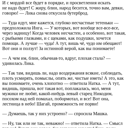
И с мордой все будет в порядке, и просветления искать
не надо будет! С жиру, блин, народ бесится, точно вам, девки,
говорю! — Лика снова откусила бутерброд.
— Туда идут, мне кажется, глубоко несчастные тетеньки —
предположила Инга. — У которых, вот вообще все-все-все,
через задницу! Когда человек несчастен, а особенно, вот такая,
с рыбьими глазками, и с щеками, как подушки, хочется
помощи. А лучше — чуда! А тут, вишь чё, чудо им обещают!
Вот они и ползут! За истинной верой, как вы понимаете!
— А чем им, блин, обычная-то, вдруг, плохая стала? —
удивилась Лика.
— Так там, видишь ли, надо воздержания всякие, соблюдать,
плоть усмирять, помыслы, опять же, чистые иметь! А это, как
вы понимаете, очень хлопотно — ответила Натка. — А тут,
видишь, пришла, вот такая вот, поплакалась, мол, меня
мужики не любят, какой-нибудь левый старец Никодим,
посохом над ней помахал, побормотал, и все! Вот она,
лестница в небо! Шагай, промежность не порви!
— Думаешь, так у них устроено? — спросила Машка.
— Ну, так или не так, неважно! — ответила Натка. — Смысл