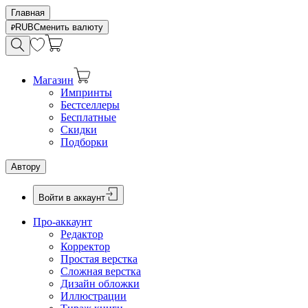
Главная
RUB
Сменить валюту
Магазин
Импринты
Бестселлеры
Бесплатные
Скидки
Подборки
Автору
Войти в аккаунт
Про-аккаунт
Редактор
Корректор
Простая верстка
Сложная верстка
Дизайн обложки
Иллюстрации