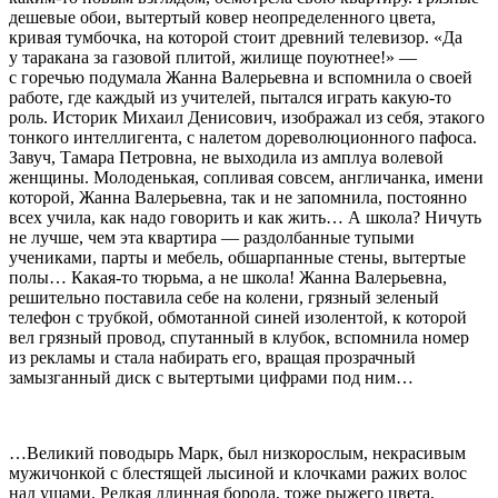
дешевые обои, вытертый ковер неопределенного цвета,
кривая тумбочка, на которой стоит древний телевизор. «Да
у таракана за газовой плитой, жилище поуютнее!» —
с горечью подумала Жанна Валерьевна и вспомнила о своей
работе, где каждый из учителей, пытался играть какую-то
роль. Историк Михаил Денисович, изображал из себя, этакого
тонкого интеллигента, с налетом дореволюционного пафоса.
Завуч, Тамара Петровна, не выходила из амплуа волевой
женщины. Молоденькая, сопливая совсем, англичанка, имени
которой, Жанна Валерьевна, так и не запомнила, постоянно
всех учила, как надо говорить и как жить… А школа? Ничуть
не лучше, чем эта квартира — раздолбанные тупыми
учениками, парты и мебель, обшарпанные стены, вытертые
полы… Какая-то тюрьма, а не школа! Жанна Валерьевна,
решительно поставила себе на колени, грязный зеленый
телефон с трубкой, обмотанной синей изолентой, к которой
вел грязный провод, спутанный в клубок, вспомнила номер
из рекламы и стала набирать его, вращая прозрачный
замызганный диск с вытертыми цифрами под ним…
…Великий поводырь Марк, был низкорослым, некрасивым
мужичонкой с блестящей лысиной и клочками ражих волос
над ушами. Редкая длинная борода, тоже рыжего цвета,