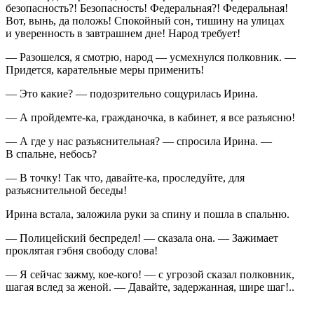
безопасность?! Безопасность! Федеральная?! Федеральная!
Вот, вынь, да положь! Спокойный сон, тишину на улицах
и уверенность в завтрашнем дне! Народ требует!
— Разошелся, я смотрю, народ — усмехнулся полковник. —
Придется, карательные меры применить!
— Это какие? — подозрительно сощурилась Ирина.
— А пройдемте-ка, гражданочка, в кабинет, я все разъясню!
— А где у нас разъяснительная? — спросила Ирина. —
В спальне, небось?
— В точку! Так что, давайте-ка, проследуйте, для
разъяснительной беседы!
Ирина встала, заложила руки за спину и пошла в спальню.
— Полицейский беспредел! — сказала она. — Зажимает
проклятая гэбня свободу слова!
— Я сейчас зажму, кое-кого! — с угрозой сказал полковник,
шагая вслед за женой. — Давайте, задержанная, шире шаг!..