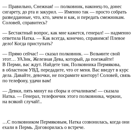
— Правильно, Снежная! — полковник, наконец-то, донес
сигар
ету, до рта и за
курил
. — Именно так — просто собрать
разведданные, что, кто, зачем и как, и передать смежникам.
Соловей, справитесь?
— Бестактный вопрос, как мне кажется, генерал! — надменно
ответила Натка. — Как всегда, конечно, справимся! Плевое
дело! Когда приступать?
— Прямо сейчас! — сказал полковник. — Возьмите свой
этот… УАЗик, Железная Дева, который, да поезжайте!
В Перми, вас ждут. Найдете там, Полковника Пермякова,
в областном УВД, передадите, что от меня. Вас введут в курс
дела. Давайте, девочки, не посрамите контору! Соловей, связь
по телефону, удачи вам!
— Девки, пять минут на сборы и отчаливаем! — сказала
Натка. — Генерал, телефончик этого полковника, черкни,
на всякий случай!..
…С полковником Пермяковым, Натка созвонилась, когда они
ехали в Пермь. Договорилась о встрече.