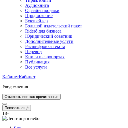
Тираж книги
Аудиокнига
Офлайн-продажи
Продвижение
Буктрейлер
Большой издательский пакет
Rideró для бизнеса
Юридический советник
Дополнительные услуги
Расшифровка текста
Перевод
Книги в аэропортах
Публикация
Все услуги
Кабинет
Кабинет
Уведомления
Отметить все как прочитанные
Показать ещё
18
+