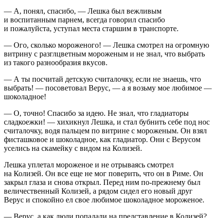
— А, понял, спасибо, — Лешка был вежливым
и воспитанным парнем, всегда говорил спасибо
и пожалуйста, уступал места старшим в транспорте.
— Ого, сколько мороженого! — Лешка смотрел на огромную
витрину с разглцветным мороженым и не знал, что выбрать
из такого разнообразия вкусов.
— А ты посчитай детскую считалочку, если не знаешь, что
выбрать! — посоветовал Верус, — а я возьму мое любимое —
шоколадное!
— О, точно! Спасибо за идею. Не знал, что гладиаторы
сладкоежки! — хихикнул Лешка, и стал бубнить себе под нос
считалочку, водя пальцем по витрине с мороженым. Он взял
фисташковое и шоколадное, как гладиатор. Они с Верусом
уселись на скамейку с видом на Колизей.
Лешка уплетал мороженое и не отрываясь смотрел
на Колизей. Он все еще не мог поверить, что он в Риме. Он
закрыл глаза и снова открыл. Перед ним по-прежнему был
величественный Колизей, а рядом сидел его новый друг
Верус и спокойно ел свое любимое шоколадное мороженое.
— Верус, а как люди попадали на представление в Колизей?