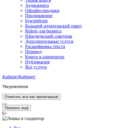
Тираж книги
Аудиокнига
Офлайн-продажи
Продвижение
Буктрейлер
Большой издательский пакет
Rideró для бизнеса
Юридический советник
Дополнительные услуги
Расшифровка текста
Перевод
Книги в аэропортах
Публикация
Все услуги
Кабинет
Кабинет
Уведомления
Отметить все как прочитанные
Показать ещё
6
+