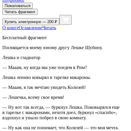
Пожаловаться
Читать фрагмент
Купить
электронную — 200 ₽
О книге
Оглавление
Читать
Бесплатный фрагмент
Посвящается моему юному другу Лешке Шубину.
Лешка и гладиатор
— Мааам, ну когда мы уже поедем в Рим?
Лешка лениво ковырял в тарелке макароны.
— Мааам, я так мечтаю увидеть Колизей!
— Лешечка, всему свое время!
— Ну вот так всегда, — буркнул Лешка. Поковырялся еще
в тарелке с макаронами, нехотя доел, буркнул «спасибо»,
вздохнул и уныло побрел в свою комнату.
— Ну как она не понимает, что Колизей — это моя мечта.