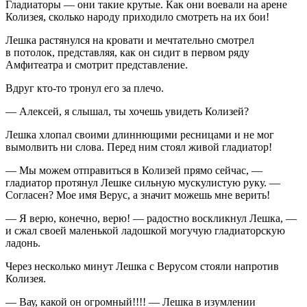
Гладиаторы — они такие крутые. Как они воевали на арене
Колизея, сколько народу приходило смотреть на их бои!
Лешка растянулся на кровати и мечтательно смотрел
в потолок, представляя, как он сидит в первом ряду
Амфитеатра и смотрит представление.
Вдруг кто-то тронул его за плечо.
— Алексей, я слышал, ты хочешь увидеть Колизей?
Лешка хлопал своими длиннющими ресницами и не мог
вымолвить ни слова. Перед ним стоял живой гладиатор!
— Мы можем отправиться в Колизей прямо сейчас, —
гладиатор протянул Лешке сильную мускулистую руку. —
Согласен? Мое имя Верус, а значит можешь мне верить!
— Я верю, конечно, верю! — радостно воскликнул Лешка, —
и сжал своей маленькой ладошкой могучую гладиаторскую
ладонь.
Через несколько минут Лешка с Верусом стояли напротив
Колизея.
— Вау, какой он огромный!!!! — Лешка в изумлении