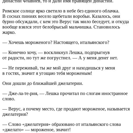
династии Флавиев, то и дали имя правящей династии.
Римское солнце ярко светило в небе без единого облачка.
В соснах пиниях весело щ
ебет
али воробьи. Казалось, они
бурно обсуждали, с кем это Верус так мило беседует, и откуда
вообще взялся этот белобрысый мальчишка. Становилось
жарко.
— Хочешь мороженого? Настоящего, итальянского?
— Конечно хочу, — воскликнул Лешка, подпрыгнув
от радости, но тут же погрустнел. — А у меня денег нет.
— Не переживай, ты же мой друг и находишься у меня
в гостях, значит я угощаю тебя мороженым!
Они дошли до ближайшей джелатерии.
— Дже-ла-те-рия, — Лешка прочитал по слогам иностранное
слово.
— Верус, а почему место, где продают мороженое, называется
джелатерия?
— Слово «джелатерия» образовано от итальянского слова
«джелато» — мороженое, значит!