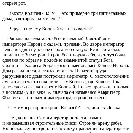
открыл рот.
— Высота Колизея 48,5 м — это примерно три пятиэтажных
дома, в котором ты живешь!
— Верус, а почему Колизей так называется?
— Раньше на этом месте был огромный Золотой дом
императора Нерона с садами, прудами. Во дворе император
велел воздвигнуть себе огромную статую. Ее высота была
не меньше 30 метров. Нерон боготворил себя, и статуя была
сделана по образу и подобию знаменитой статуи Бога
Солнца — Колосса Родосского и именовалась Колосс Нерона.
Дом разрушился, а статуя осталась. На месте пруда
разрушенного дома построили амфитеатр. О местоположении
амфитеатра часто говорили — у Колосса, где Колосс. Так
и повелось называть арену Колизей. Но это произошло только
в восьмом (VIII) веке. А сначала он назывался Амфитеатр
Флавиев — по имени императора, строившего его.
— Сам император построил Колизей? — удивился Лешка.
— Нет, конечно. Сам император не таскал камни
и не замешивал строительные смеси. Строили арену рабы.
Но поскольку построили ее в эпоху правления императорской