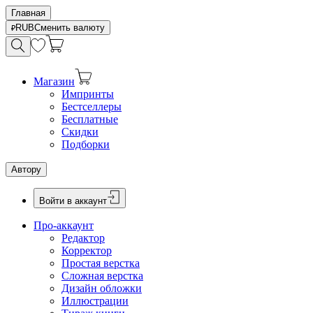
Главная
RUB
Сменить валюту
Магазин
Импринты
Бестселлеры
Бесплатные
Скидки
Подборки
Автору
Войти в аккаунт
Про-аккаунт
Редактор
Корректор
Простая верстка
Сложная верстка
Дизайн обложки
Иллюстрации