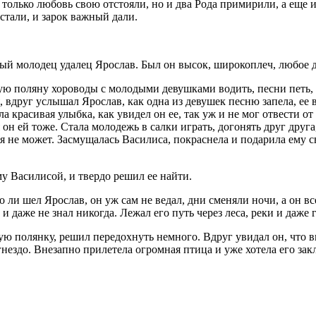
 только любовь свою отстояли, но и два Рода примирили, а еще и
стали, и зарок важный дали.
ый молодец удалец Ярослав. Был он высок, широкоплеч, любое д
ю поляну хороводы с молодыми девушками водить, песни петь, в
 вдруг услышал Ярослав, как одна из девушек песню запела, ее
ла красивая улыбка, как увидел он ее, так уж и не мог отвести о
н ей тоже. Стала молодежь в салки играть, догонять друг друга,
ься не может. Засмущалась Василиса, покраснела и подарила ему 
у Василисой, и твердо решил ее найти.
 ли шел Ярослав, он уж сам не ведал, дни сменяли ночи, а он вс
и даже не знал никогда. Лежал его путь через леса, реки и даже 
ую полянку, решил передохнуть немного. Вдруг увидал он, что в
гнездо. Внезапно прилетела огромная птица и уже хотела его закл