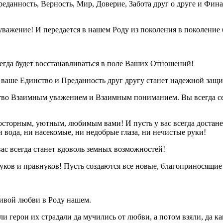
еданность, Верность, Мир, Доверие, Забота друг о друге и Фин
уважение! И передается в нашем Роду из поколения в поколение
егда будет восстанавливаться в поле Ваших Отношений!
 ваше Единство и Преданность друг другу станет надежной защ
во Взаимным уважением и Взаимным пониманием. Вы всегда сер
осторным, уютным, любимым вами! И пусть у вас всегда достанет
и вода, ни насекомые, ни недобрые глаза, ни нечистые руки!
ас всегда станет вдоволь земных возможностей!
ков и правнуков! Пусть создаются все новые, благоприносящи
асивой любви в Роду нашем.
 герои их страдали да мучились от любви, а потом взяли, да ка