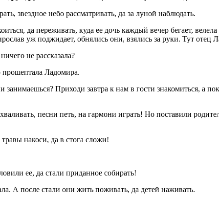
рать, звездное небо рассматривать, да за луной наблюдать.
иться, да переживать, куда ее дочь каждый вечер бегает, велела
ирослав уж поджидает, обнялись они, взялись за руки. Тут отец 
ничего не рассказала?
о прошептала Ладомира.
и занимаешься? Приходи завтра к нам в гости знакомиться, а пок
хваливать, песни петь, на гармони играть! Но поставили роди
травы накоси, да в стога сложи!
ловили ее, да стали приданное собирать!
ала. А после стали они жить поживать, да детей наживать.