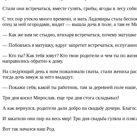
Стали они встречаться, вместе гулять, грибы, ягоды в лесу соби
С тех пор утекло много времени, и мать Ладомиры стала беспоко
отец за ней огородами, видит — вышла дочь в поле, а там ее М
— Как же вам не стыдно, втихаря встречаться, почему матушке 
— Побоялась я матушку, вдруг запретит встречаться, испуганн
— Кто ты? Как тебя зовут? Кто твои родители и чем ты по жизн
направились обратно к дому.
На следующий день к ним пожаловали сваты, стали жениха рас
тогда дочь замуж за него выдадут.
— Покажи себя, какой ты работник, там за деревней поле наше, 
Три дня косил Мирослав, еще три дня стога складывал!
А как вернулся, родители дали добро на свадьбу дочери. Благос
И закатили они пир на весь мир! Три дня свадьба гуляла и пляс
Вот так начался наш Род.