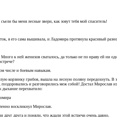
 съели бы меня лесные звери, как зовут тебя мой спаситель!
аток, я его сама вышивала, и Ладомира протянула красивый разн
ного к ней женихов сваталось, да только не по нраву ей ни оди
встрече?
том числе и боевым навыкам.
лую корзинку грибов, вышла на лесную поляну передохнуть. В э
га, поздоровались и разговорились меж собой! Достал Мирослав и
ж дыхание перехватило:
домира
вленно воскликнул Мирослав.
 друг друга и поняли, что ждали этой встречи очень давно.