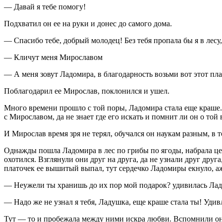
— Давай я тебе помогу!
Подхватил он ее на руки и донес до самого дома.
— Спасибо тебе, добрый молодец! Без тебя пропала бы я в лесу,
— Кличут меня Мирославом
— А меня зовут Ладомира, в благодарность возьми вот этот пл
Поблагодарил ее Мирослав, поклонился и ушел.
Много времени прошло с той поры, Ладомира стала еще краше. М
с Мирославом, да не знает где его искать и помнит ли он о той 
И Мирослав время зря не терял, обучался он наукам разным, в 
Однажды пошла Ладомира в лес по грибы по ягоды, набрала це
охотился. Взглянули они друг на друга, да не узнали друг дру
платочек ее вышитый выпал, тут сердечко Ладомиры екнуло, а
— Неужели ты хранишь до их пор мой подарок? удивилась Ла
— Надо же не узнал я тебя, Ладушка, еще краше стала ты! Уди
Тут — то и пробежала между ними искра любви. Вспомнили они