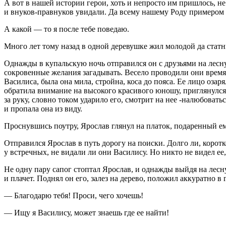
А вот в нашей истории герои, хоть и непросто им пришлось, не
и внуков-правнуков увидали. Да всему нашему Роду примером 
А какой — то я после тебе поведаю.
Много лет тому назад в одной деревушке жил молодой да статн
Однажды в купальскую ночь отправился он с друзьями на лесну
сокровенные желания загадывать. Весело проводили они время,
Василиса, была она мила, стройна, коса до пояса. Ее лицо озаря
обратила внимание на высокого красивого юношу, приглянулся о
за руку, словно током ударило его, смотрит на нее -налюбоват
и пропала она из виду.
Проснувшись поутру, Ярослав глянул на платок, подаренный ем
Отправился Ярослав в путь дорогу на поиски. Долго ли, коротко
у встречных, не видали ли они Василису. Но никто не видел ее, 
Не одну пару сапог стоптал Ярослав, и однажды выйдя на лесн
и плачет. Поднял он его, залез на дерево, положил аккуратно в 
— Благодарю тебя! Проси, чего хочешь!
— Ищу я Василису, может знаешь где ее найти!