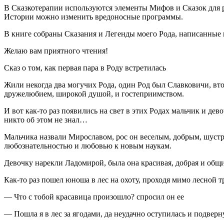
В Сказкотерапии используются элементы Мифов и Сказок для р
Истории можно изменить вредоносные программы.
В книге собраны Сказания и Легенды моего Рода, написанные в
Желаю вам приятного чтения!
Сказ о том, как первая пара в Роду встретилась
Жили некогда два могучих Рода, один Род был Славковичи, в
дружелюбием, широкой душой, и гостеприимством.
И вот как-то раз появились на свет в этих Родах мальчик и дев
никто об этом не знал…
Мальчика назвали Мирославом, рос он веселым, добрым, шустры
любознательностью и любовью к новым наукам.
Девочку нарекли Ладомирой, была она красивая, добрая и общи
Как-то раз пошел юноша в лес на охоту, проходя мимо лесной т
— Что с тобой красавица произошло? спросил он ее
— Пошла я в лес за ягодами, да неудачно оступилась и подверн