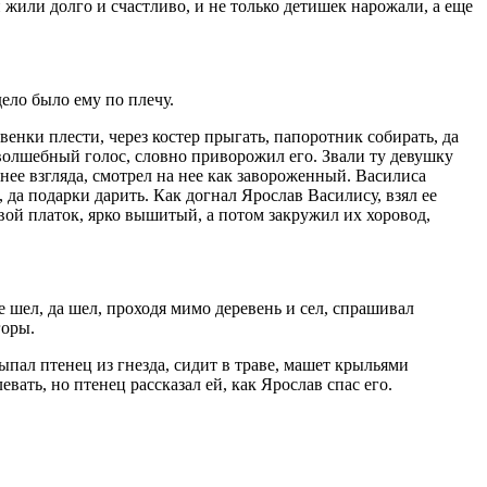
 жили долго и счастливо, и не только детишек нарожали, а еще
ело было ему по плечу.
енки плести, через костер прыгать, папоротник собирать, да
 волшебный голос, словно приворожил его. Звали ту девушку
т нее взгляда, смотрел на нее как завороженный. Василиса
 да подарки дарить. Как догнал Ярослав Василису, взял ее
свой платок, ярко вышитый, а потом закружил их хоровод,
е шел, да шел, проходя мимо деревень и сел, спрашивал
горы.
ыпал птенец из гнезда, сидит в траве, машет крыльями
евать, но птенец рассказал ей, как Ярослав спас его.