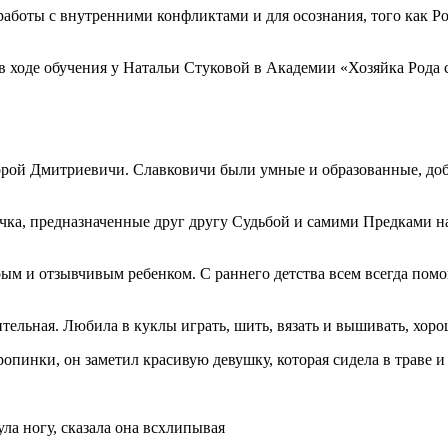
аботы с внутренними конфликтами и для осознания, того как Р
 ходе обучения у Натальи Стуковой в Академии «Хозяйка Рода с
торой Дмитриевичи. Славковичи были умные и образованные, д
очка,
предназначенные друг другу Судьбой и самими Предками на
м и отзывчивым ребенком. С раннего детства всем всегда помог
тельная. Любила в куклы играть, шить, вязать и вышивать, хоро
ропинки, он заметил красивую девушку, которая сидела в траве и
ула ногу, сказала она всхлипывая