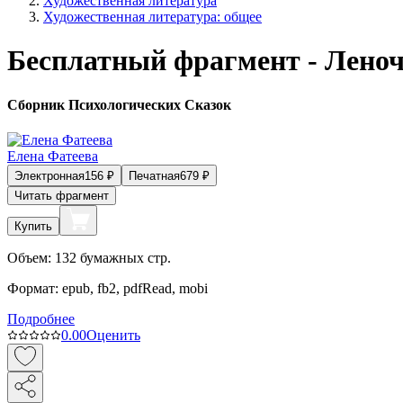
Художественная литература
Художественная литература: общее
Бесплатный фрагмент - Лено
Сборник Психологических Сказок
Елена Фатеева
Электронная
156
₽
Печатная
679
₽
Читать фрагмент
Купить
Объем:
132
бумажных стр.
Формат:
epub, fb2, pdfRead, mobi
Подробнее
0.0
0
Оценить