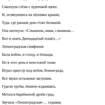
Смахнула слёзы с худенькой щеки.
И, оглянувшись на обломки крыши,
Туда, где раньше дом стоял большой,
Она шепнула: «Слышишь, мама, слышишь…
Вот и опять Две
надцат
ый пошёл…»
Ленинградская симфония
Была
войн
а, и голод, и блокада,
Но в этот день в неистовой тиши
Играл оркестр под небом Ленинграда,
Все звуки остальные заглушив.
Гудели трубы, бешено вздымаясь,
Метался барабанной дроби град,
Звучала «Ленинградская»… седьмая,