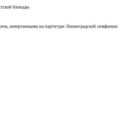
с
тской блокады
ича, начертанными на партитуре Ленинградской симфонии: