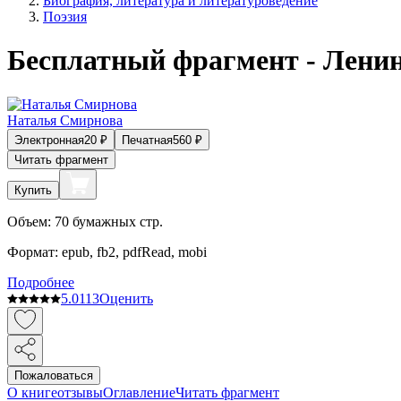
Биография, литература и литературоведение
Поэзия
Бесплатный фрагмент - Лени
Наталья Смирнова
Электронная
20
₽
Печатная
560
₽
Читать фрагмент
Купить
Объем:
70
бумажных стр.
Формат:
epub, fb2, pdfRead, mobi
Подробнее
5.0
113
Оценить
Пожаловаться
О книге
отзывы
Оглавление
Читать фрагмент