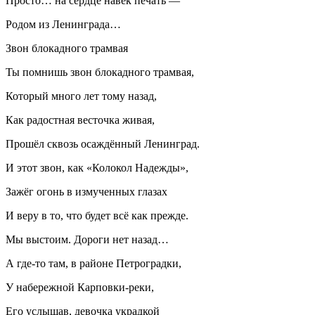
Просто… на сердце навек печать —
Родом из Ленинграда…
Звон блокадного трамвая
Ты помнишь звон блокадного трамвая,
Который много лет тому назад,
Как радостная весточка живая,
Прошёл сквозь осаждённый Ленинград.
И этот звон, как «Колокол Надежды»,
Зажёг огонь в измученных глазах
И веру в то, что будет всё как прежде.
Мы выстоим. Дороги нет назад…
А где-то там, в районе Петроградки,
У набережной Карповки-реки,
Его услышав, девочка украдкой