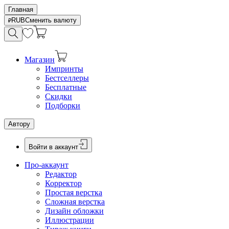
Главная
RUB
Сменить валюту
Магазин
Импринты
Бестселлеры
Бесплатные
Скидки
Подборки
Автору
Войти в аккаунт
Про-аккаунт
Редактор
Корректор
Простая верстка
Сложная верстка
Дизайн обложки
Иллюстрации