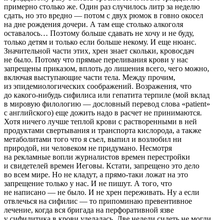
примерно столько же. Один раз случилось литр за неделю
сдать, но это вредно — потом с двух рюмок в говно окосел
на дне рождения дочери. А там еще столько алкоголя
оставалось… Поэтому больше сдавать не хочу и не буду,
только детям и только если больше некому. И еще нюанс.
Значительной части этих, хрен знает скольки, кровосдач
не было. Потому что прямые переливания крови у нас
запрещены приказом, вплоть до лишения всего, чего можно,
включая выступающие части тела. Между прочим,
из эпидемиологических соображений. Возражения, что
до какого-нибудь сифилиса или гепатита терпиле (мой вклад
в мировую филологию — дословный перевод слова «patient»
с английского) еще дожить надо в расчет не принимаются.
Хотя ничего лучше теплой крови с растворенными в ней
продуктами свертывания и транспорта кислорода, а также
метаболитами того что я съел, выпил и возлюбил ни
природой, ни человеком не придумано. Несмотря
на рекламные вопли журналистов времен перестройки
и свидетелей времен Иеговы
. Кстати, запрещено это дело
во всем мире. Но не кладут, а прямо-таки ложат на это
запрещение только у нас. И не пишут. А того, что
не написано — не было. И не хрен переживать. Ну а если
отвлечься на сифилис — то припоминаю превентивное
лечение, когда вся бригада на перфоративной язве
у сифилитика в крови уделалась. Две недели сидеть не могли.