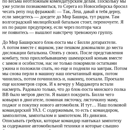
по весьма неотложным комендатурским делам. Поскольку мы
уже успели познакомиться, то Серега из Новосибирска бросил
чесать репу под фуражкой: — Так, Леш, давай я тебя дерну,
если заведетесь — доедете до Мир Башира, тут рядом. Там
волгоградский милицейский батальон стоит, переночуете. Я
их по рации предупрежу, если через полтора часа
не появитесь — вышлют навстречу тревожную группу.
До Мир Баширского блок-поста мы с Билли дотарахтели.
А потом вместе с ящиком, уже пешком доковыляли до места
дислокации батальона. Опять у своих. После представления
комбату, тихо прихлебывавшему шамхорский коньяк вместе
с замом и особистом, нас не только покормили остатками
ужина и положили спать, но еще и подняли на завтрак. Потом
мы снова перли в машину наш опечатанный ящик, потом
чинились, потом починились и, наконец, поехали. Проехали
еще километров сорок. И к вечеру у Мардакерта встали
насмерть. Радовало только, что до блок-поста минского полка
ВВ было метров двести. Я вышел покурить. Билли чего
ковырял в двигателе, поминая лясточку, лясточкину маму,
поджог и покупку нового автомобиля. И тут… Наш полковой
командирский УАЗ. С содержимым, то есть с командиром,
замполитом, зампотылом и зампотехом. Из дивизии.
Описывать гребуки, которые командир навтыкал зампотеху
за содержание автомобильной техники и которые слышно