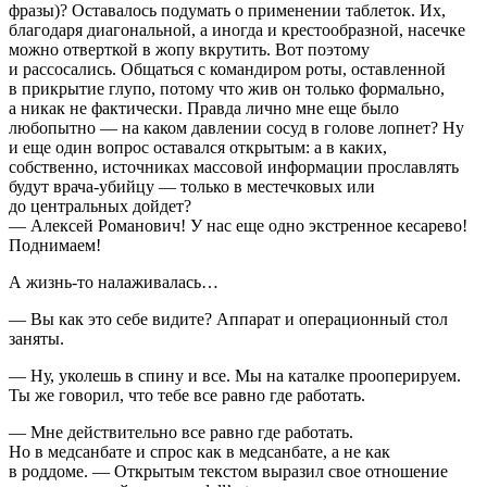
фразы)? Оставалось подумать о применении таблеток. Их,
благодаря диагональной, а иногда и крестообразной, насечке
можно отверткой в жопу вкрутить. Вот поэтому
и рассосались. Общаться с командиром роты, оставленной
в прикрытие глупо, потому что жив он только формально,
а никак не фактически. Правда лично мне еще было
любопытно — на каком давлении сосуд в голове лопнет? Ну
и еще один вопрос оставался открытым: а в каких,
собственно, источниках массовой информации прославлять
будут врача-убийцу — только в местечковых или
до центральных дойдет?
— Алексей Романович! У нас еще одно экстренное кесарево!
Поднимаем!
А жизнь-то налаживалась…
— Вы как это себе видите? Аппарат и операционный стол
заняты.
— Ну, уколешь в спину и все. Мы на каталке прооперируем.
Ты же говорил, что тебе все равно где работать.
— Мне действительно все равно где работать.
Но в медсанбате и спрос как в медсанбате, а не как
в роддоме. — Открытым текстом выразил свое отношение