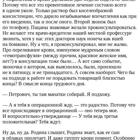
Потому что все это превентивное лечение состояло всего
в одном уколе. Только раствор был киселеобразной
консистенции, что дарило незабываемые впечатления как при
его введении, так и после оного. Второй звонок был
по телефону. Пацаны знакомые желали проконсультироваться.
Не желают эти врачи-вредители нашей местной профессуре
звонить, хотя у нас этих докторов наук нонеча как вшей
на бомжике. Ну а что, я проконсультировал, мне не жалко.
Про переливание крови, именуемое мудреным словом
«гемотрансфузия» (между прочим, красивое женское имя,
нет?) в консультации тоже было… А вот само событие,
звоночки о котором, как выяснилось, были, произошло
не в пятницу, и не тринадцатого. А совсем наоборот. Чего бы
на подходе к работе не порадовать товарищей близостью
конца? В смысле конца трудового дня.
— Петрович, ты там манатки собирай. Я подхожу.
— А я тебя в операционной жду, — это радостно. Потому что
все происходящее в операционной — оно теперь мое.
И вопросительно-утверждающе — У тебя ведь третья
положительная? Тебя ждут.
Ну да, ну да. Родина слышит, Родина знает, как ее сын
в облаках пролетает. И даже группу крови помнит. Особенно