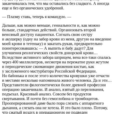
заканчивалась тем, что мы оставались без сладкого. А иногда
еще и без органических удобрений.
— Плазму
ставь, теперь я командую. —
Дальше, как можно меньше, гениальности и, как можно
больше, стандартных действий. Организовать второй
венозный доступ
у пациентки. Согнать свою сестру
и акушерку (одну на забор крови из меня, другую на введение
моей крови в тетеньку) и закатать рукав, предварительно
поинтересовавшись: — А выпить и бабу дадут? Для
улучшения реологических свойств донорской крови…
Вследствие активного забора шприцем, вена все-таки спалась
через 400 миллилитров, несмотря на пережатие руки жгутом
и периодические сжимающие движения кистью, как
у заслуженного мастурбатора Российской Федерации.
Но бабонька и после этого количества кровушки уже отчасти
и местами несколько напоминала живого человека. Да и эти…
Представители филогенетически более древней профессии
операцию заканчивали. И анализ, взятый до переливания,
подъехал. Красивый анализ. Совсем без продуктов
свертывания. И почти без гемоглобина и тромбоцитов
.
Прооперированной даме было пора слезать с аппаратного
дыхания, а слезать она не хотела. И это было плохо. Потому,
что сжатый воздух в операционную не подведен