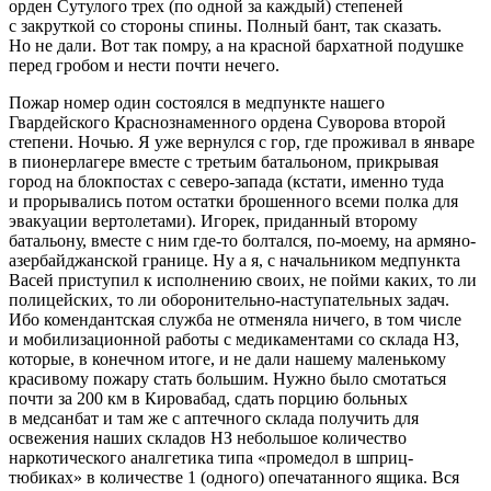
орден Сутулого трех (по одной за каждый) степеней
с закруткой со стороны спины. Полный бант, так сказать.
Но не дали. Вот так помру, а на красной бархатной подушке
перед гробом и нести почти нечего.
Пожар номер один состоялся в медпункте нашего
Гвардейского Краснознаменного ордена Суворова второй
степени. Ночью. Я уже вернулся с гор, где проживал в январе
в пионерлагере вместе с третьим батальоном, прикрывая
город на блокпостах с северо-запада (кстати, именно туда
и прорывались потом остатки брошенного всеми полка для
эвакуации вертолетами). Игорек, приданный второму
батальону, вместе с ним где-то болтался, по-моему, на армяно-
азербайджанской границе. Ну а я, с начальником медпункта
Васей приступил к исполнению своих, не пойми каких, то ли
полицейских, то ли оборонительно-наступательных задач.
Ибо комендантская служба не отменяла ничего, в том числе
и мобилизационной работы с медикаментами со склада НЗ,
которые, в конечном итоге, и не дали нашему маленькому
красивому пожару стать большим. Нужно было смотаться
почти за 200 км в Кировабад, сдать порцию больных
в медсанбат и там же с аптечного склада получить для
освежения наших складов НЗ небольшое количество
наркотического аналгетика типа «промедол в шприц-
тюбиках» в количестве 1 (одного) опечатанного ящика. Вся