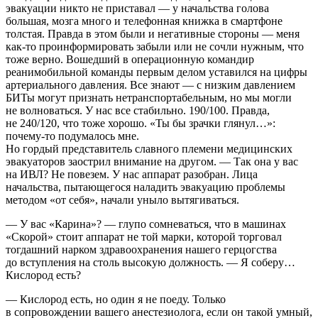
эвакуации никто не приставал — у начальства голова
большая, мозга много и телефонная книжка в смартфоне
толстая. Правда в этом были и негативные стороны — меня
как-то проинформировать забыли или не сочли нужным, что
тоже верно. Вошедший в операционную командир
реанимобильной команды первым делом уставился на цифры
артериального давления. Все знают — с низким давлением
БИТы
могут признать нетранспортабельным, но мы могли
не волноваться. У нас все стабильно. 190/100. Правда,
не 240/120, что тоже хорошо. «Ты бы зрачки глянул…»:
почему-то подумалось мне.
Но гордый представитель славного племени медицинских
эвакуаторов заострил внимание на другом. — Так она у вас
на ИВЛ? Не повезем. У нас аппарат разобран. Лица
начальства, пытающегося наладить эвакуацию проблемы
методом «от себя», начали уныло вытягиваться.
— У вас «Карина»
? — глупо сомневаться, что в машинах
«Скорой» стоит аппарат не той марки, которой торговал
тогдашний нарком здравоохранения нашего герцогства
до вступления на столь высокую должность. — Я соберу…
Кислород есть?
— Кислород есть, но один я не поеду. Только
в сопровождении вашего анестезиолога, если он такой умный,