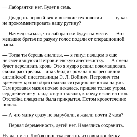
— Лаборантки нет. Будет в семь.
— Двадцать первый век и высокие технологии… — ну как
не прокомментировать нашу рутину?
— Начмед
сказала, что лаборантки будут на месте. — Это
меньшие братья по разуму голос подали от операционной
раны.
— Тогда ты берешь анализы, — я ткнул пальцем в еще
не сменившуюся Петровичевскую анестезистку. — А смена
будет переливать кровь. Это я мудро решил покомандовать
своим расстрелом. Типа Овод из романа прогрессивной
английской писательницы Э. Л. Войнич. Петрович тем
временем кратко обрисовывал ситуацию шепотом на ухо: —
Там кровавая мазня ночью началась, пришла только утром,
сердцебиение у плода отсутствовало, к обеду взяли на стол.
Отслойка плаценты
была прикрытая. Потом кровотечение
пошло.
— А что матку сразу не вырубили, а ждали почти 2 часа?
— Первая беременность, детей нет. Надеялись сохранить.
Ну да, ну да. Любая попытка сделать из говна конфетку