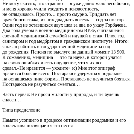
Не могу сказать, что страшно — я уже давно мало чего боюсь,
и меня хорошо учили уходить в неизвестность,
не оглядываясь. Просто… просто смурно. Тридцать лет
врачебного стажа, из них двадцать восемь — год за полтора.
Один год из оставшихся двух шел за два по указу Горбачева.
Два года учебы в военно-медицинском ВУЗе, считавшейся
срочной медицинской службой и идущей в стаж. Плюс год
санитаром и год медбратом в гражданском институте. Итого:
я начал работать в государственной медицине за год
до рождения. Пенсия по выслуге на данный момент 13 900.
К сожалению, медицина — это та наука, в которой учатся
на своих ошибках и есть ощущение, что я их все
сделал.«Не нравится — уходите» (с) Мне этот эпиграф
нравится больше всего. Постараюсь удержаться подольше
на оставшемся пике формы. Постараюсь не научиться бояться.
Постараюсь не разучиться смеяться…
Часть первая: Не проси милости у природы, и ты будешь
спасен…
Типа предисловие
Памяти усопшего в процессе оптимизации роддомика и его
коллектива посвящается эта песня