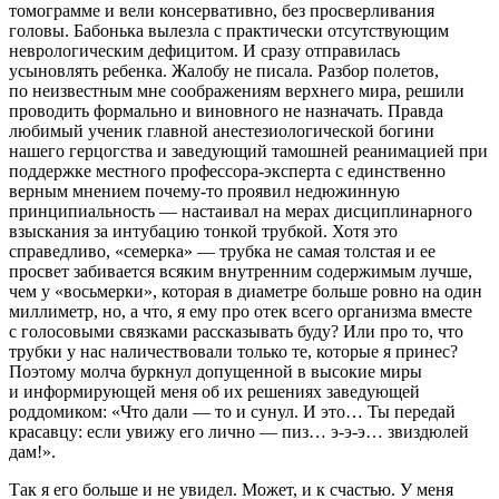
томограмме и вели консервативно, без просверливания
головы. Бабонька вылезла с практически отсутствующим
неврологическим дефицитом
. И сразу отправилась
усыновлять ребенка. Жалобу не писала. Разбор полетов,
по неизвестным мне соображениям верхнего мира, решили
проводить формально и виновного не назначать. Правда
любимый ученик главной анестезиологической богини
нашего герцогства и заведующий тамошней реанимацией при
поддержке местного профессора-эксперта с единственно
верным мнением почему-то проявил недюжинную
принципиальность — настаивал на мерах дисциплинарного
взыскания за интубацию тонкой трубкой. Хотя это
справедливо, «семерка» — трубка не самая толстая и ее
просвет забивается всяким внутренним содержимым лучше,
чем у «восьмерки», которая в диаметре больше ровно на один
миллиметр, но, а что, я ему про отек всего организма вместе
с голосовыми связками рассказывать буду? Или про то, что
трубки у нас наличествовали только те, которые я принес?
Поэтому молча буркнул допущенной в высокие миры
и информирующей меня об их решениях заведующей
роддомиком: «Что дали — то и сунул. И это… Ты передай
красавцу: если увижу его лично — пиз… э-э-э… звиздюлей
дам!».
Так я его больше и не увидел. Может, и к счастью. У меня