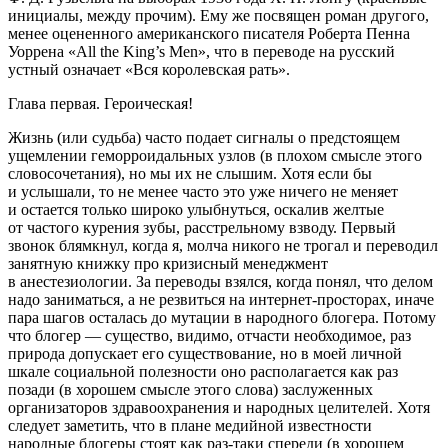
инициалы, между прочим). Ему же посвящен роман другого,
менее оцененного американского писателя Роберта Пенна
Уоррена «All the King’s Men», что в переводе на русский
устный означает «Вся королевская рать».
Глава первая. Героическая!
Жизнь (или судьба) часто подает сигналы о предстоящем
ущемлении геморроидальных узлов (в плохом смысле этого
словосочетания), но мы их не слышим. Хотя если бы
и услышали, то не менее часто это уже ничего не меняет
и остается только широко улыбнуться, оскалив желтые
от частого курения зубы, расстрельному взводу. Первый
звонок блямкнул, когда я, молча никого не трогал и переводил
занятную книжку про кризисный менеджмент
в анестезиологии. За переводы взялся, когда понял, что делом
надо заниматься, а не резвиться на интернет-просторах, иначе
пара шагов осталась до мутации в народного блогера. Потому
что блогер — существо, видимо, отчасти необходимое, раз
природа допускает его существование, но в моей личной
шкале социальной полезности оно располагается как раз
позади (в хорошем смысле этого слова) заслуженных
организаторов здравоохранения и народных целителей. Хотя
следует заметить, что в плане медийной известности
народные блогеры стоят как раз-таки спереди (в хорошем