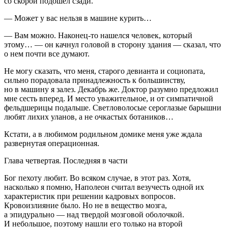
со скорой подошел сзади.
— Может у вас нельзя в машине курить…
— Вам можно. Наконец-то нашелся человек, который
этому… — он качнул головой в сторону здания — сказал, что
о нем почти все думают.
Не могу сказать, что меня, старого девианта и социопата,
сильно порадовала принадлежность к большинству,
но в машину я залез. Декабрь же. Доктор разумно предложил
мне сесть вперед. И место уважительное, и от симпатичной
фельдшерицы подальше. Светловолосые сероглазые барышни
любят лихих уланов, а не очкастых ботаников…
Кстати, а в любимом родильном домике меня уже ждала
развернутая операционная.
Глава четвертая. Последняя в части
Бог пехоту любит. Во всяком случае, в этот раз. Хотя,
насколько я помню, Наполеон считал везучесть одной их
характеристик при решении кадровых вопросов.
Кровоизлияние было. Но не в вещество мозга,
а эпидурально — над твердой мозговой оболочкой.
И небольшое, поэтому нашли его только на второй