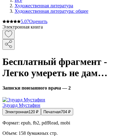
Все
Художественная литература
Художественная литература: общее
5.0
7
Оценить
Электронная книга
Бесплатный фрагмент -
Легко умереть не дам…
Записки поюзанного врача — 2
Эдуард Мустафин
Электронная
120
₽
Печатная
704
₽
Формат:
epub, fb2, pdfRead, mobi
Объем:
158
бумажных стр.