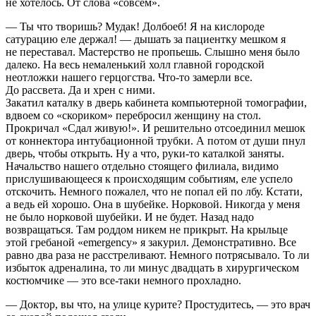
не хотелось. От слова «совсем».
— Ты что творишь? Мудак! Долбоеб! Я на кислороде
сатурацию еле держал! — дышать за пациентку мешком я
не переставал. Мастерство не пропьешь. Слышно меня было
далеко. На весь немаленький холл главной городской
неотложки нашего герцогства. Что-то замерли все.
До рассвета. Да и хрен с ними.
Закатил каталку в дверь кабинета компьютерной томографии,
вдвоем со «скориком» перебросил женщину на стол.
Прокричал «Сдал живую!». И решительно отсоединил мешок
от коннектора интубационной трубки
. А потом от души пнул
дверь, чтобы открыть. Ну а что, руки-то каталкой заняты.
Начальство нашего отдельно стоящего филиала, видимо
прислушивающееся к происходящим событиям, еле успело
отскочить. Немного пожалел, что не попал ей по лбу. Кстати,
а ведь ей хорошо. Она в шубейке. Норковой. Никогда у меня
не было норковой шубейки. И не будет.
Назад надо
возвращаться. Там роддом никем не прикрыт. На крыльце
этой гребаной «emergency»
я закурил. Демонстративно. Все
равно два раза не расстреливают. Немного потрясывало. То ли
избыток адреналина, то ли минус двадцать в хирургическом
костюмчике — это все-таки немного прохладно.
— Доктор, вы что, на улице курите? Простудитесь, — это врач