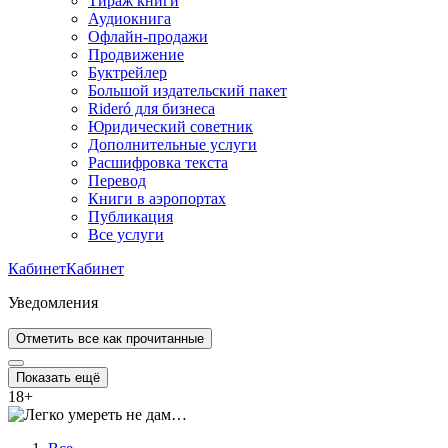
Тираж книги
Аудиокнига
Офлайн-продажи
Продвижение
Буктрейлер
Большой издательский пакет
Rideró для бизнеса
Юридический советник
Дополнительные услуги
Расшифровка текста
Перевод
Книги в аэропортах
Публикация
Все услуги
Кабинет
Кабинет
Уведомления
Отметить все как прочитанные
Показать ещё
18
+