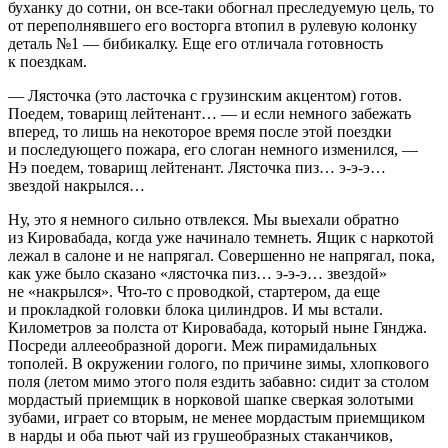
буханку до сотни, он все-таки обогнал преследуемую цель, то
от переполнявшего его восторга втопил в рулевую колонку
деталь №1 — бибикалку. Еще его отличала готовность
к поездкам.
— Лясточка (это ласточка с грузинским акцентом) готов.
Поедем, товарищ лейтенант… — и если немного забежать
вперед, то лишь на некоторое время после этой поездки
и последующего пожара, его слоган немного изменился, —
Нэ поедем, товарищ лейтенант. Лясточка пиз… э-э-э…
звездой накрылся…
Ну, это я немного сильно отвлекся. Мы выехали обратно
из Кировабада, когда уже начинало темнеть. Ящик с наркотой
лежал в салоне и не напрягал. Совершенно не напрягал, пока,
как уже было сказано «лясточка пиз… э-э-э… звездой»
не «накрылся». Что-то с проводкой, стартером, да еще
и прокладкой головки блока цилиндров. И мы встали.
Километров за полста от Кировабада, который ныне Гянджа.
Посреди аллееобразной дороги. Меж пирамидальных
тополей. В окружении голого, по причине зимы, хлопкового
поля (летом мимо этого поля ездить забавно: сидит за столом
мордастый приемщик в норковой шапке сверкая золотыми
зубами, играет со вторым, не менее мордастым приемщиком
в нарды и оба пьют чай из грушеобразных стаканчиков,