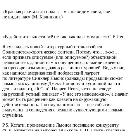
«Красная ракета и до пола газ мы не видим света, свет
не видит нас» (М. Калинкин.)
«В действительности всё не так, как на самом деле» С.Е.Лец
Я тут надысь новый литературный стиль изобрел.
Солипсистско-эротическое фэнтези. Потому что… э-э-э…
если признать опи́суемое (или опису́емое?) объективной
реальностью, данной нам в ощущениях, то выйдет клевета
на пресс-релизы минздравов различных уровней. Ведь у нас,
как написал американский нобелевский лауреат
по литературе Синклер Льюис (однажды продавший сюжет
романа маскулинному Джеку Лондону и купивший на эти
деньги пальто), «It Can’t Happen Here», что в переводе
на русский устный означает «У нас это невозможно», а значит,
может быть расценено как клевета на окружающую
действительность. Посему напоминаю — все события
выдуманы, а совпадения с реально существующими людьми
случайны.
P.S. Кстати, произведение Льюиса посвящено конкуренту
Ф. Д. Рузвельта на выборах 1936 года Х. П. Лонгу (красивые