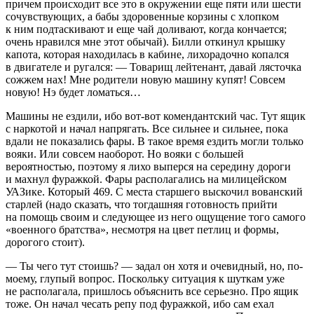
причем происходит все это в окружении еще пяти или шести
сочувствующих, а бабы здоровенные корзины с хлопком
к ним подтаскивают и еще чай доливают, когда кончается;
очень нравился мне этот обычай). Билли откинул крышку
капота, которая находилась в кабине, лихорадочно копался
в двигателе и ругался: — Товарищ лейтенант, давай лясточка
сожжем нах! Мне родители новую машину купят! Совсем
новую! Нэ будет ломаться…
Машины не ездили, ибо вот-вот комендантский час. Тут ящик
с наркотой и начал напрягать. Все сильнее и сильнее, пока
вдали не показались фары. В такое время ездить могли только
вояки. Или совсем наоборот. Но вояки с большей
вероятностью, поэтому я лихо выперся на середину дороги
и махнул фуражкой. Фары располагались на милицейском
УАЗике. Который 469. С места старшего выскочил вованский
старлей (надо сказать, что тогдашняя готовность прийти
на помощь своим и следующее из него ощущение того самого
«военного братства», несмотря на цвет петлиц и формы,
дорогого стоит).
— Ты чего тут стоишь? — задал он хотя и очевидный, но, по-
моему, глупый вопрос. Поскольку ситуация к шуткам уже
не располагала, пришлось объяснить все серьезно. Про ящик
тоже. Он начал чесать репу под фуражкой, ибо сам ехал