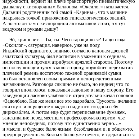
наружности, держит на плече транспортную пневматическую
дышалку с кислородным баллоном. «Оксилог» называется.
Дальний родственник той самой «Карины», что в машине
накрылась точкой приложения гинекологических знаний.
А чо это он там с кислородной автоматикой стоит, а я тут
воздухом и руками дышу?
— Эй, кришнаит… Ты, ты. Чего таращишься? Тащи сюда
«Оксилог», сатурация
, наверное, уже на полу.
Индийский ординатор, видимо, согласно канонам древней
азиатской культуры, был воспитан в уважении к сединам,
импотенции и прочим атрибутам дряхлой старости. Поэтому
он послушно двинулся в мою сторону, поудобнее перехватив
плечевой ремень достаточно тяжелой оранжевой сумки,
но был остановлен своим прямым и непосредственным
начальником. Разговора слышно не было, но индиец что-то
говорил вполголоса, показывая ладонью в нашу сторону. Его
заведующий ласково улыбался и отрицательно качал головой.
«Задолбало. Как же меня все это задолбало. Трусость, желание
спихнуть и ощущение каждого надутого гондона себя
дирижаблем. А потом еще будет переписывание бумажек,
заискивание перед местным профессором-экспертом, чье
мнение непобедимо, потому что единственно верно…» —
и мысли, и будущее было ясным, безоблачным и, в общем-то,
предопределенным. Бояться было уже нечего, и сдерживаться