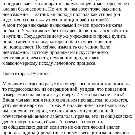
и подсасывает его аппарат из окружающей атмосферы, через
клапан безопасности. Но что он там сосет тоже выяснить
невозможно — датчик кислорода полгода как сгорел (он
и должен сгорать — у него принцип работы такой).
А монитора вдыхаемо-выдыхаемой смеси просто никогда
не было. У частников я без этих девайсов отказался работать
и купили. Государственному же учреждению проще купить
нового анестезиолога, который об их существовании
не подозревает. Но сейчас изменить ситуацию было
невозможно. Поэтому продолжаем искусственную
вентиляцию, чем есть, неуклонно продвигаясь
к закономерному исходу лечебного процесса.
Глава вторая. Рутинная
Меньшие сестры по разуму акушерского происхождения как-
то подрассосались из операционной, увидев, что показания
измеряемого давления лезут вверх. И чего бы им не лезть?
Вводимая магнезия гипотензивным
препаратом не является,
углубление наркоза — тоже. А больше ничего не было. Не, я
им, конечно, говорил, что появился ампулированный
отечественный аналог лабеталола
, правда, его из общаковских
денег покупать надо было. А зачем его покупать
из общаковских денег, если это не синтетический аналог
простагландина
(причастные поймут весь цинизм последней