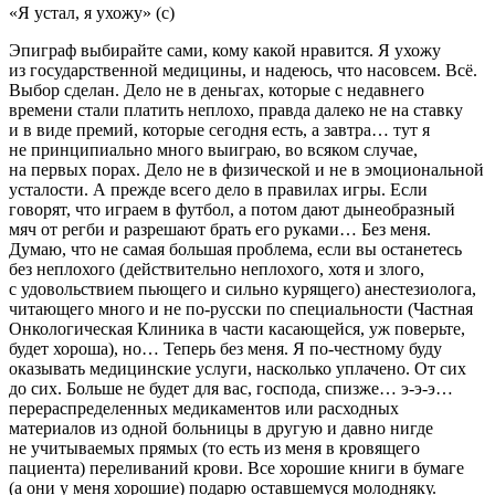
«Я устал, я ухожу» (с)
Эпиграф выбирайте сами, кому какой нравится. Я ухожу
из государственной медицины, и надеюсь, что насовсем. Всё.
Выбор сделан. Дело не в деньгах, которые с недавнего
времени стали платить неплохо, правда далеко не на ставку
и в виде премий, которые сегодня есть, а завтра… тут я
не принципиально много выиграю, во всяком случае,
на первых порах. Дело не в физической и не в эмоциональной
усталости. А прежде всего дело в правилах игры. Если
говорят, что играем в футбол, а потом дают дынеобразный
мяч от регби и разрешают брать его руками… Без меня.
Думаю, что не самая большая проблема, если вы останетесь
без неплохого (действительно неплохого, хотя и злого,
с удовольствием пьющего и сильно курящего) анестезиолога,
читающего много и не по-русски по специальности (Частная
Онкологическая Клиника в части касающейся, уж поверьте,
будет хороша), но… Теперь без меня. Я по-честному буду
оказывать медицинские услуги, насколько уплачено. От сих
до сих. Больше не будет для вас, господа, спизже… э-э-э…
перераспределенных медикаментов или расходных
материалов из одной больницы в другую и давно нигде
не учитываемых прямых (то есть из меня в кровящего
пациента) переливаний крови. Все хорошие книги в бумаге
(а они у меня хорошие) подарю оставшемуся молодняку.