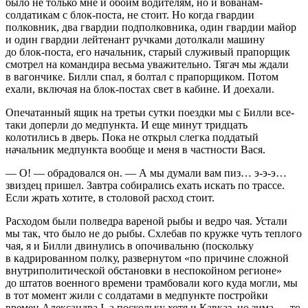
было не только мне и обоим водителям, но и вованам-
солдатикам с блок-поста, не стоит. Но когда гвардии
полковник, два гвардии подполковника, один гвардии майор
и один гвардии лейтенант ручками дотолкали машину
до блок-поста, его начальник, старый служивый прапорщик
смотрел на командира весьма уважительно. Тягач мы ждали
в вагончике. Билли спал, я болтал с прапорщиком. Потом
ехали, включая на блок-постах свет в кабине. И доехали.
Опечатанный ящик на третьи сутки поездки мы с Билли все-
таки доперли до медпункта. И еще минут тридцать
колотились в дверь. Пока не открыл слегка поддатый
начальник медпункта вообще и меня в частности Вася.
— О! — обрадовался он. — А мы думали вам пиз… э-э-э…
звиздец пришел. Завтра собирались ехать искать по трассе.
Если жрать хотите, в столовой расход стоит.
Расходом были полведра вареной рыбы и ведро чая. Устали
мы так, что было не до рыбы. Схлебав по кружке чуть теплого
чая, я и Билли двинулись в опочивальню (поскольку
в кадрированном полку, развернутом «по причине сложной
внутриполитической обстановки в неспокойном регионе»
до штатов военного времени трамбовали кого куда могли, мы
в тот момент жили с солдатами в медпункте постройки
времен Александра I, а поскольку хотя и Кавказ, но зима — то