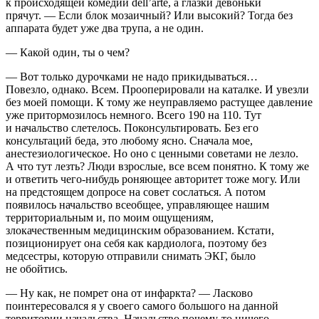
к происходящей комедии dell’arte, а глазки девоньки
прячут. — Если блок
мозаичный? Или высокий? Тогда без
аппарата будет уже два трупа, а не один.
— Какой один, ты о чем?
— Вот только дурочками не надо прикидываться…
Повезло, однако. Всем. Прооперировали на каталке. И увезли
без моей помощи. К тому же неуправляемо растущее давление
уже притормозилось немного. Всего 190 на 110. Тут
и начальство слетелось. Поконсультировать. Без его
консультаций беда, это любому ясно. Сначала мое,
анестезиологическое. Но оно с ценными советами не лезло.
А что тут лезть? Люди взрослые, все всем понятно. К тому же
и ответить чего-нибудь роняющее авторитет тоже могу. Или
на предстоящем допросе на совет сослаться. А потом
появилось начальство всеобщее, управляющее нашим
территориальным и, по моим ощущениям,
злокачественным медицинским образованием. Кстати,
позиционирует она себя как кардиолога, поэтому без
медсестры, которую отправили снимать ЭКГ, было
не обойтись.
— Ну как, не помрет она от инфаркта? — Ласково
поинтересовался я у своего самого большого на данной
территории начальства. Начальство почему-то ничего