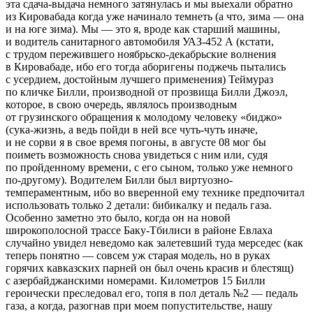
эта сдача-выдача немного затянулась и мы выехали обратно
из Кировабада когда уже начинало темнеть (а что, зима — она
и на юге зима). Мы — это я, вроде как старший машины,
и водитель санитарного автомобиля УАЗ-452 А (кстати,
с трудом пережившего ноябрьско-декабрьские волнения
в Кировабаде, ибо его тогда аборигены поджечь пытались
с усердием, достойным лучшего применения) Теймураз
по кличке Билли, производной от прозвища Билли Джоэл,
которое, в свою очередь, являлось производным
от грузинского обращения к молодому человеку «биджо»
(сука-жизнь, а ведь пойди в ней все чуть-чуть иначе,
и не сорви я в свое время погоны, в августе 08 мог бы
поиметь возможность снова увидеться с ним или, судя
по пройденному времени, с его сыном, только уже немного
по-другому). Водителем Билли был виртуозно-
темпераментным, ибо во вверенной ему технике предпочитал
использовать только 2 детали: бибикалку и педаль газа.
Особенно заметно это было, когда он на новой
широкополосной трассе Баку-Тбилиси в районе Евлаха
случайно увидел неведомо как залетевший туда мерседес (как
теперь понятно — совсем уж старая модель, но в руках
горячих кавказских парней он был очень красив и блестящ)
с азербайджанскими номерами. Километров 15 Билли
героически преследовал его, топя в пол деталь №2 — педаль
газа, а когда, разогнав при моем попустительстве, нашу