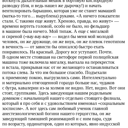
воткнуть дыхательный мешок в бортовую кислородную
разводку (бля, и ведь нашел же дырочку!) и начать
вентилировать барышню, которая уже не станет мамашей
(матка-то того… вырублена) руками. «А ничего показатели
стали. С такими еще живут. Хреново, правда, но живут» —
времени вертеть головой, особо не было, но фельдшер
в машине была ничего. Мой типаж. А еще с мигалкой
и сиреной («вау-вау-вау» — видел бы меня мой молодой
человек, он же дружище, он же внук, он же плевок генотипом
в вечность — от зависти бы описался) быстро ехать
понравилось. На красный. Дорогу все уступают. Почти.
В одном месте стоявшая на светофоре первой полицейская
машина тоже включила мигалку, выехала на перекресток
и встала, прикрывая нас от не желающего останавливаться
потока слева. За что им большое спасибо. Подъехали
к приемному покою, выгрузились сами. Интеллектуально
и материально отягощенной гораздо больше нас, чудаков
с бугра, кавалерии из-за холмов не видно. Нет, видно. Вот они
стоят, группками. Здесь заведующая нашим родильным
домиком с начальницей нашего отдельно стоящего филиала,
который я про себя и с удовольствием именовал «социальным
хосписом». А вот здесь сам любимый ученик главной
анестезиологической богини нашего герцогства, он же
заведующий тамошней реанимацией и с ним пара, судя
по возрасту, ординаторов, один из которых, явно индусской