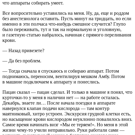
что аппараты собирать умеет.
Все вопросительно уставились на меня. Ну, да, еще и роддом
без анестезиолога оставить. Пусть минут на тридцать, но если
именно в эти полчаса что-нибудь смешное случится? Глупо
было переживать, тут и так на нормальную и уголовную,
и газетную статью набралось, начиная с прямого переливания
крови.
— Назад привезете?
— Да без проблем.
— Тогда сначала я спускаюсь и собираю аппарат. Потом
поднимаюсь, переносим, вентилируя мешком Амбу
. Потом
в машине подключаем к аппарату и понеслись.
Пацан сказал — пацан сделал. И только в машине я понял, что
курточки-то у меня в наличии нет — на работе осталась.
Декабрь, знаете ли… После начала поездки в аппарате
навернулся клапан подачи кислорода — там контур
маятниковый, хитро устроен. Экскурсия грудной клетки есть,
но насыщение крови кислородом неуклонно повалилось вниз.
Самое время начинать визг «Мы ее теряем!». Но меня в этой
жизни чему-то учили неправильно. Руки работали сами —