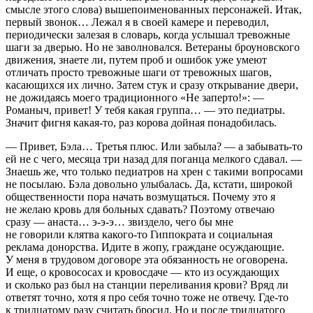
смысле этого слова) вышепоименованных персонажей. Итак,
первый звонок… Лежал я в своей камере и переводил,
периодически залезая в словарь, когда услышал тревожные
шаги за дверью. Но не заволновался. Ветераны броуновского
движения, знаете ли, путем проб и ошибок уже умеют
отличать просто тревожные шаги от тревожных шагов,
касающихся их лично. Затем стук и сразу открывание двери,
не дожидаясь моего традиционного «Не заперто!»: —
Романыч, привет! У тебя какая группа… — это педиатры.
Значит фигня какая-то, раз корова дойная понадобилась.
— Привет, Бэла… Третья плюс. Или забыла? — а забывать-то
ей не с чего, месяца три назад для поганца мелкого сдавал. —
Знаешь же, что только педиатров на хрен с такими вопросами
не посылаю. Бэла довольно улыбалась. Да, кстати, широкой
общественности пора начать возмущаться. Почему это я
не желаю кровь для больных сдавать? Поэтому отвечаю
сразу — анаста… э-э-э… звиздело, чего бы мне
не говорили клятва какого-то Гиппократа и социальная
реклама донорства. Идите в жопу, граждане осуждающие.
У меня в трудовом договоре эта обязанность не оговорена.
И еще, о кровососах и кровосдаче — кто из осуждающих
и сколько раз был на станции переливания крови?
Вряд ли
ответят точно, хотя я про себя точно тоже не отвечу. Где-то
к тридцатому разу считать бросил. Но и после тридцатого