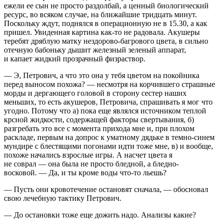
ежели ее сын не просто раздолбай, а ценный биологический
ресурс, во всяком случае, на ближайшие тридцать минут.
Поскольку ждут, поднялся в операционную не в 15.30, а как
пришел. Увиденная картина как-то не радовала. Акушеры
теребят дряблую матку нездорово-багрового цвета, в сильно
отечную бабоньку дышит железный зеленый аппарат,
и капает жидкий прозрачный физраствор
.
— Э, Петрович, а что это она у тебя цветом на покойника
перед выносом похожа? — несмотря на корчившего страшные
морды и дергающего головой в сторону сестер наших
меньших, то есть акушеров, Петровича, спрашивать я мог что
угодно. Потому что а) пока еще являлся источником теплой
крсной жидкости, содержащей факторы свертывания, б)
разгребать это все с момента прихода мне и, при плохом
раскладе, первым на допрос к уматному дядьке в темно-синем
мундире с блестящими погонами идти тоже мне, в) и вообще,
похоже начались взрослые игры. А насчет цвета я
не соврал — она была не просто бледной, а бледно-
восковой. — Да, и ты кроме воды
что-то льешь?
— Пусть они кровотечение остановят сначала, — обосновал
свою лечебную тактику Петрович.
— До остановки тоже еще дожить надо. Анализы какие?