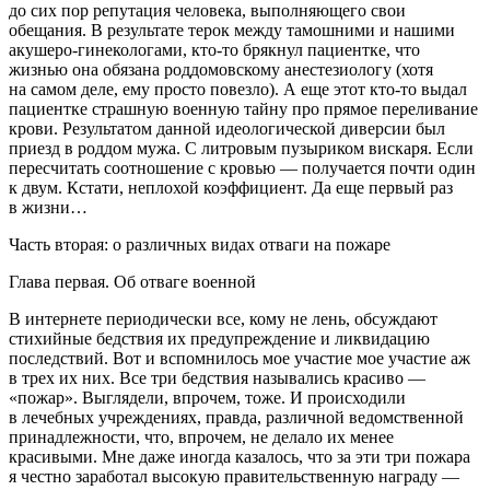
до сих пор репутация человека, выполняющего свои
обещания. В результате терок между тамошними и нашими
акушеро-гинекологами, кто-то брякнул пациентке, что
жизнью она обязана роддомовскому анестезиологу (хотя
на самом деле, ему просто повезло). А еще этот кто-то выдал
пациентке страшную военную тайну про прямое переливание
крови. Результатом данной идеологической диверсии был
приезд в роддом мужа. С литровым пузыриком вискаря. Если
пересчитать соотношение с кровью — получается почти один
к двум. Кстати, неплохой коэффициент. Да еще первый раз
в жизни…
Часть вторая: о различных видах отваги на пожаре
Глава первая. Об отваге военной
В интернете периодически все, кому не лень, обсуждают
стихийные бедствия их предупреждение и ликвидацию
последствий. Вот и вспомнилось мое участие мое участие аж
в трех их них. Все три бедствия назывались красиво —
«пожар». Выглядели, впрочем, тоже. И происходили
в лечебных учреждениях, правда, различной ведомственной
принадлежности, что, впрочем, не делало их менее
красивыми. Мне даже иногда казалось, что за эти три пожара
я честно заработал высокую правительственную награду —