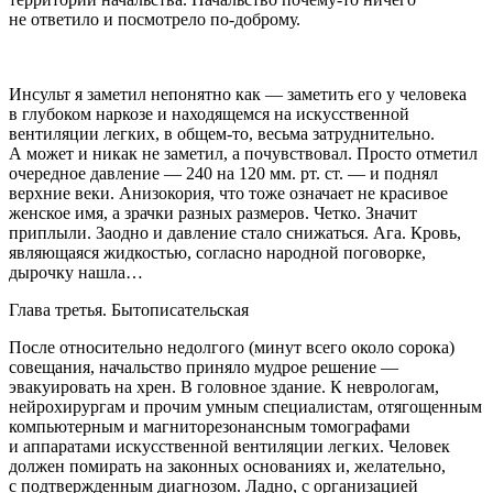
не ответило и посмотрело по-доброму.
Инсульт
я заметил непонятно как — заметить его у человека
в глубоком наркозе и находящемся на искусственной
вентиляции легких, в общем-то, весьма затруднительно.
А может и никак не заметил, а почувствовал. Просто отметил
очередное давление — 240 на 120 мм. рт. ст. — и поднял
верхние веки. Анизокория, что тоже означает не красивое
женское имя, а зрачки разных размеров. Четко. Значит
приплыли. Заодно и давление стало снижаться. Ага. Кровь,
являющаяся жидкостью, согласно народной поговорке,
дырочку нашла…
Глава третья. Бытописательская
После относительно недолгого (минут всего около сорока)
совещания, начальство приняло мудрое решение —
эвакуировать на хрен. В головное здание. К неврологам,
нейрохирургам и прочим умным специалистам, отягощенным
компьютерным и магниторезонансным томографами
и аппаратами искусственной вентиляции легких. Человек
должен помирать на законных основаниях и, желательно,
с подтвержденным диагнозом. Ладно, с организацией