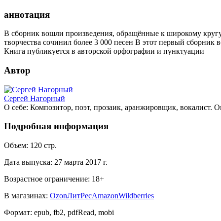
аннотация
В сборник вошли произведения, обращённые к широкому кругу ц
творчества сочинил более 3 000 песен В этот первый сборник 
Книга публикуется в авторской орфографии и пунктуации
Автор
Сергей Нагорный
О себе: Композитор, поэт, прозаик, аранжировщик, вокалист. Ок
Подробная информация
Объем:
120
стр.
Дата выпуска:
27 марта 2017 г.
Возрастное ограничение:
18
+
В магазинах:
Ozon
ЛитРес
Amazon
Wildberries
Формат:
epub, fb2, pdfRead, mobi