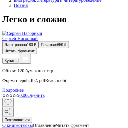
Биография, литература и литературоведение
Поэзия
Легко и сложно
Сергей Нагорный
Электронная
180
₽
Печатная
659
₽
Читать фрагмент
Купить
Объем:
120
бумажных стр.
Формат:
epub, fb2, pdfRead, mobi
Подробнее
0.0
0
Оценить
Пожаловаться
О книге
отзывы
Оглавление
Читать фрагмент