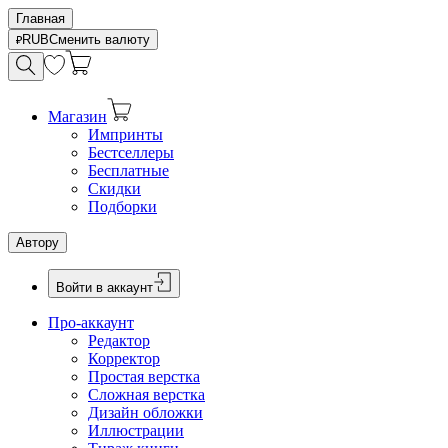
Главная
RUB
Сменить валюту
Магазин
Импринты
Бестселлеры
Бесплатные
Скидки
Подборки
Автору
Войти в аккаунт
Про-аккаунт
Редактор
Корректор
Простая верстка
Сложная верстка
Дизайн обложки
Иллюстрации