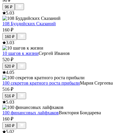
96
₽
96
₽
5.0
3
108 Буддийских Сказаний
160
₽
160
₽
3.0
3
10 шагов к жизни
Сергей Иванов
520
₽
520
₽
4.0
5
100 секретов кратного роста прибыли
Мария Сергеева
516
₽
516
₽
5.0
3
100 финансовых лайфхаков
Виктория Бондарева
160
₽
160
₽
5.0
2