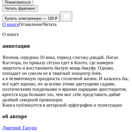
Пожаловаться
Читать фрагмент
Купить
электронную — 100 ₽
О книге
Оглавление
Читать
О книге
аннотация
Япония, середина 16 века, период сэнгоку-дзидай. Нагао
Кагэтора, по приказу сёгуна едет в Киото, где намерен
защитить и восстановить былую мощь бакуфу. Однако,
попадает он совсем не в тяжёлый эпицентр боёв,
а в безмятежную праздность столичной жизни. И казалось бы,
всё идёт хорошо, но за всеми этими цветущими садами,
поэтическими поединками и яркими нарядами аристократов,
кроется куда большее зло, чем мог себе представить даймё
далёкой северной провинции.
Книга публикуется в авторской орфографии и пунктуации
об авторе
Дмитрий Тацуро