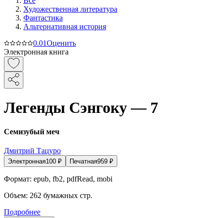
Все
Художественная литература
Фантастика
Альтернативная история
0.0
1
Оценить
Электронная книга
Легенды Сэнгоку — 7
Семизубый меч
Дмитрий Тацуро
Электронная
100
₽
Печатная
959
₽
Формат:
epub, fb2, pdfRead, mobi
Объем:
262
бумажных стр.
Подробнее