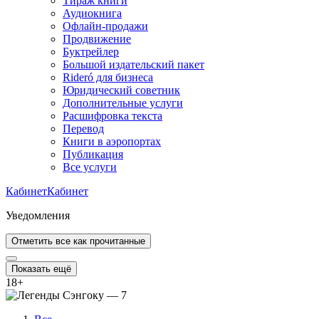
Тираж книги
Аудиокнига
Офлайн-продажи
Продвижение
Буктрейлер
Большой издательский пакет
Rideró для бизнеса
Юридический советник
Дополнительные услуги
Расшифровка текста
Перевод
Книги в аэропортах
Публикация
Все услуги
Кабинет
Кабинет
Уведомления
Отметить все как прочитанные
Показать ещё
18
+