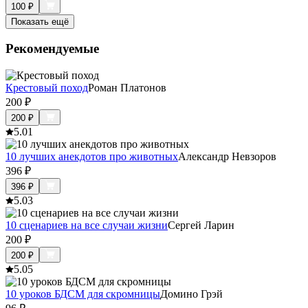
100
₽
Показать ещё
Рекомендуемые
Крестовый поход
Роман Платонов
200
₽
200
₽
5.0
1
10 лучших анекдотов про животных
Александр Невзоров
396
₽
396
₽
5.0
3
10 сценариев на все случаи жизни
Сергей Ларин
200
₽
200
₽
5.0
5
10 уроков БДСМ для скромницы
Домино Грэй