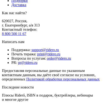
Подборки
Доставка
Как нас найти?
620027
,
Россия
,
г. Екатеринбург, а/я 313
Контактный телефон
:
8 800 500 11 67
Написать нам
Поддержка
:
support@ridero.ru
Печать тиража
:
print@ridero.ru
Вопросы по услугам
:
order@ridero.ru
PR
:
pr@ridero.ru
Предоставляя персональные данные по указанным
контактным данным, вы даёте своё согласие на условиях,
определенных
Политикой обработки персональных данных
Последние новости
Плюсы Rideró, ISBN в подарок, буктрейлеры, вебинары
и многое другое