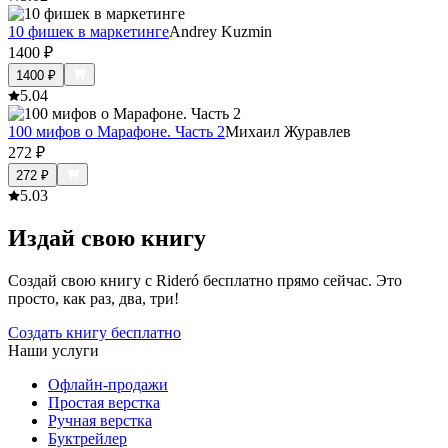
10 фишек в маркетинге
Andrey Kuzmin
1400
₽
1400
₽
5.0
4
100 мифов о Марафоне. Часть 2
Михаил Журавлев
272
₽
272
₽
5.0
3
Издай свою книгу
Создай свою книгу с Rideró бесплатно прямо сейчас. Это
просто, как раз, два, три!
Создать книгу бесплатно
Наши услуги
Офлайн-продажи
Простая верстка
Ручная верстка
Буктрейлер