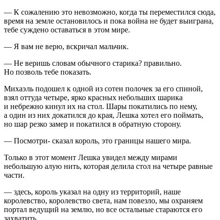
— К сожалению это невозможно, когда ты переместился сюда,
время на земле остановилось и пока
войн
а не будет выиграна,
тебе суждено оставаться в этом мире.
— Я вам не верю, вскричал мальчик.
— Не веришь словам обычного старика? правильно.
Но позволь тебе показать.
Михаэль подошел к одной из сотен полочек за его спиной,
взял оттуда четыре, ярко красных небольших шарика
и небрежно кинул их на стол. Шары покатились по нему,
а один из них докатился до края, Лешка хотел его поймать,
но шар резко замер и покатился в обратную сторону.
— Посмотри- сказал король, это границы нашего мира.
Только в этот момент Лешка увидел между мирами
небольшую алую нить, которая делила стол на четыре равные
части.
— здесь, король указал на одну из территорий, наше
королевство, королевство света, нам повезло, мы охраняем
портал ведущий на землю, но все остальные стараются его
захватить.