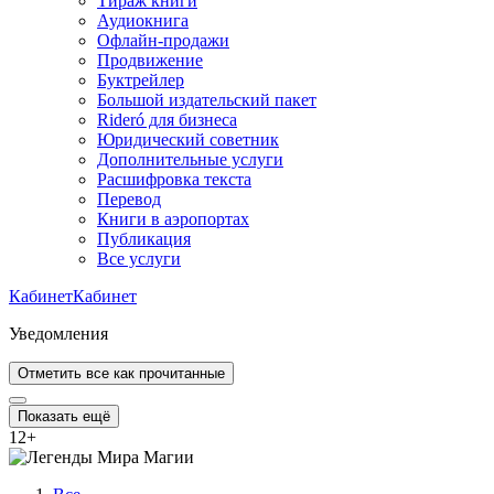
Тираж книги
Аудиокнига
Офлайн-продажи
Продвижение
Буктрейлер
Большой издательский пакет
Rideró для бизнеса
Юридический советник
Дополнительные услуги
Расшифровка текста
Перевод
Книги в аэропортах
Публикация
Все услуги
Кабинет
Кабинет
Уведомления
Отметить все как прочитанные
Показать ещё
12
+