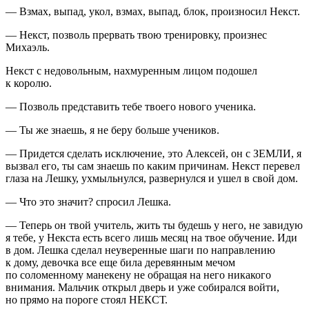
— Взмах, выпад, укол, взмах, выпад, блок, произносил Некст.
— Некст, позволь прервать твою тренировку, произнес
Михаэль.
Некст с недовольным, нахмуренным лицом подошел
к королю.
— Позволь представить тебе твоего нового ученика.
— Ты же знаешь, я не беру больше учеников.
— Придется сделать исключение, это Алексей, он с ЗЕМЛИ, я
вызвал его, ты сам знаешь по каким причинам. Некст перевел
глаза на Лешку, ухмыльнулся, развернулся и ушел в свой дом.
— Что это значит? спросил Лешка.
— Теперь он твой учитель, жить ты будешь у него, не завидую
я тебе, у Некста есть всего лишь месяц на твое обучение. Иди
в дом. Лешка сделал неуверенные шаги по направлению
к дому, девочка все еще била деревянным мечом
по соломенному манекену не обращая на него никакого
внимания. Мальчик открыл дверь и уже собирался войти,
но прямо на пороге стоял НЕКСТ.