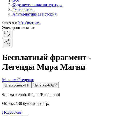
Все
Художественная литература
Фантастика
Альтернативная история
0.0
1
Оценить
Электронная книга
Бесплатный фрагмент -
Легенды Мира Магии
Максим Стеценко
Электронная
4
₽
Печатная
632
₽
Формат:
epub, fb2, pdfRead, mobi
Объем:
138
бумажных стр.
Подробнее