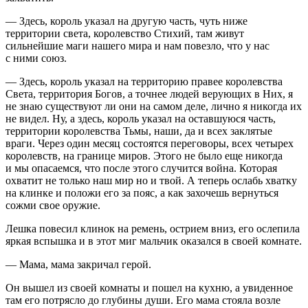
— Здесь, король указал на другую часть, чуть ниже
территории света, королевство Стихий, там живут
сильнейшие маги нашего мира и нам повезло, что у нас
с ними союз.
— Здесь, король указал на территорию правее королевства
Света, территория Богов, а точнее людей верующих в Них, я
не знаю существуют ли они на самом деле, лично я никогда их
не видел. Ну, а здесь, король указал на оставшуюся часть,
территории королевства Тьмы, наши, да и всех заклятые
враги. Через один месяц состоятся переговоры, всех четырех
королевств, на границе миров. Этого не было еще никогда
и мы опасаемся, что после этого случится
войн
а. Которая
охватит не только наш мир но и твой. А теперь ослабь хватку
на клинке и положи его за пояс, а как захочешь вернуться
сожми свое оружие.
Лешка
повеси
л клинок на ремень, острием вниз, его ослепила
яркая вспышка и в этот миг мальчик оказался в своей комнате.
— Мама, мама закричал герой.
Он вышел из своей комнаты и пошел на кухню, а увиденное
там его потрясло до глубины души. Его мама стояла возле