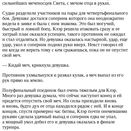
сильнейших меченосцев Света, с мечом отца в руках.
Судьи разделили участников на пары для четвертьфинального
боя. Девушке достался соперник которого она неоднократно
видела в замке и была с ним знакома. Это был могучий,
быстрый и ловкий боец. Клэр решила атаковать сразу и ее
хитрый план оказался успешен, такого противник не ожидал
и стал отдаляться. Но девушка оказалась настырной, удар, еще
удар, укол и соперник поднял руки вверх. Некст говорил ей
ни когда не верить тому с кем сражаешься, пока он не опустит
свой меч.
— Кидай меч, крикнула девушка.
Противник ухмыльнулся и разжал кулак, а меч выпал из его
рук прямо на землю.
Полуфинальный поединок был очень тяжелым для Клэр.
Много раз девушка думала, что сейчас наступит конец и ей
придется отпустить свой меч. Но силы приходили вновь
и вновь, будто дух ее отца находился рядом с ней. И в конце
концов, спустя примерно час битвы, Клэр почти онемевшими
руками сделала удачный выпад и соперник едва не упал,
а мощный укол добил его и девушка оказалась в финале
турнира.