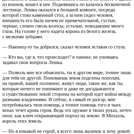
из воинов, вошел в нее. Поднявшись по казалось бесконечной
лестнице, Лешка оказался в большой комнате, посреди
которой стоял каменный стол, а за ним сидел человек.
внешность его была ничем не примечательной, густые,
черные, словно смоль волосы, усталые, повидавшие много
глаза. На голове у него надета корона из белого железа,
с мелкими зубцами.
— Наконец-то ты добрался, сказал человек вставая со стула.
— Кто вы, где я, что происходит? в панике, не унимаясь
задавал свои вопросы Лешка.
— Позволь мне все объяснить, ты в другом мире, точнее лишь
для тебя он другой. Понимаешь земля поделена пополам,
на правой, вашей половине, живут люди, такие же, как ты,
которые ничего не понимают и даже не догадываются
о существовании левой стороны на которой идет
войн
а между
разными владениями. И сейчас, в самый ее разгар, мне
потребовалась твоя помощь, а точнее помощь того в чьих
венах течет кровь героя. Ведь это оружие в твоих руках, нечто
иное, как ключ открывающий портал на землю. Я Михаэль,
король этих земель.
— Но я никакой не герой, я всего лишь мальчик и хочу домой.