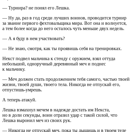
— Турнира? не понял его Лешка.
— Ну да, раз в год среди лучших воинов, проводится турнир
за звание первого фехтовальщика мира. Вот она и волнуется,
а тем более когда до него осталось чуть меньше двух недель.
— А я буду в нем участвовать?
— Не знаю, смотря, как ты проявишь себя на тренировках.
Некст подвел мальчика к стенду с оружием, взял оттуда
небольшой, одноручный деревянный меч и поднес
к мальчику.
— Меч должен стать продолжением тебя самого, частью твоей
жизни, твоей души, твоего тела. Никогда не отпускай его,
отпустишь-умрешь.
А теперь атакуй.
Лешка взмахнул мечем в надежде достать им Некста,
но в доли секунды, воин отразил удар с такой силой, что
Лешка выронил меч из своих рук.
— Никогда не отпускай меч, пока ты дышишь и в твоем теле