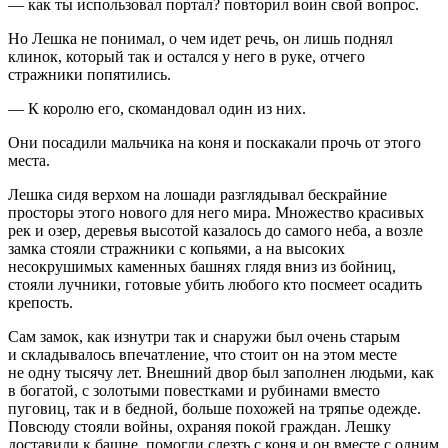
— как ты использовал портал? повторил воин свой вопрос.
Но Лешка не понимал, о чем идет речь, он лишь поднял
клинок, который так и остался у него в руке, отчего
стражники попятились.
— К королю его, скомандовал один из них.
Они посадили мальчика на коня и поскакали прочь от этого
места.
Лешка сидя верхом на лошади разглядывал бескрайние
просторы этого нового для него мира. Множество красивых
рек и озер, деревья высотой казалось до самого неба, а возле
замка стояли стражники с копьями, а на высоких
несокрушимых каменных башнях глядя вниз из бойниц,
стояли лучники, готовые убить любого кто посмеет осадить
крепость.
Сам замок, как изнутри так и снаружи был очень старым
и складывалось впечатление, что стоит он на этом месте
не одну тысячу лет. Внешний двор был заполнен людьми, как
в богатой, с золотыми повестками и рубинами вместо
пуговиц, так и в бедной, больше похожей на тряпье одежде.
Повсюду стояли
войн
ы, охраняя покой граждан. Лешку
доставили к башне, помогли слезть с коня и он вместе с одним