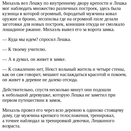
Михаэль вел Лешку по внутреннему двору крепости и Лешка
мог наблюдать множество различных построек, здесь была
кузница в которой огромный, бородатый мужчина ковал
оружие и броню, лесопилка где на огромной пиле делали
заготовки для новых построек, конюшня откуда не смолкало
лошадиное ржание. Михаэль вывел его за ворота замка.
— Куда мы идем? спросил Лешка.
— К твоему учителю.
— А я думал, он живет в замке.
— К сожалению нет, Некст вольный житель и четыре стены,
как он сам говорит, мешают наслаждаться красотой и покоем,
он живет в деревне не далеко отсюда.
Действительно, спустя несколько минут они подошли
к небольшой деревушке, которую Лешка не заметил при
первом путешествии в замок.
Михаэль провел его через всю деревню к одиноко стоящему
дому, где мужчина крепкого телосложения, тренировал,
а точнее наблюдал за тренировкой девочки, Лешкиного
возраста.