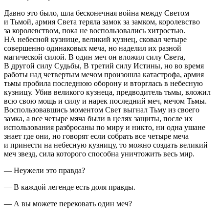
Давно это было, шла бесконечная
войн
а между Светом
и Тьмой, армия Света теряла замок за замком, королевство
за королевством, пока не воспользовались хитростью.
НА небесной кузнице, великий кузнец, сковал четыре
совершенно одинаковых меча, но наделил их разной
магической силой. В один меч он вложил силу Света,
В другой силу Судьбы, В третий силу Истины, но во время
работы над четвертым мечом произошла катастрофа, армия
тьмы пробила последнюю оборону и вторглась в небесную
кузницу. Убив великого кузнеца, предводитель тьмы, вложил
всю свою мощь и силу и нарек последний меч, мечом Тьмы.
Воспользовавшись моментом Свет выгнал Тьму из своего
замка, а все четыре мяча были в целях защиты, после их
использования разбросаны по миру и никто, ни одна ушане
знает где они, но говорят если собрать все четыре меча
и принести на небесную кузницу, то можно создать великий
меч звезд, сила которого способна уничтожить весь мир.
— Неужели это правда?
— В каждой легенде есть доля правды.
— А вы можете перековать один меч?