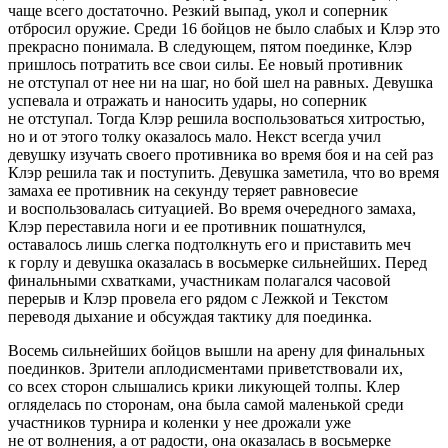
чаще всего достаточно. Резкий выпад, укол и соперник
отбросил оружие. Среди 16 бойцов не было слабых и Клэр это
прекрасно понимала. В следующем, пятом поединке, Клэр
пришлось потратить все свои силы. Ее новый противник
не отступал от нее ни на шаг, но бой шел на равных. Девушка
успевала и отражать и наносить удары, но соперник
не отступал. Тогда Клэр решила воспользоваться хитростью,
но и от этого толку оказалось мало. Некст всегда учил
девушку изучать своего противника во время боя и на сей раз
Клэр решила так и поступить. Девушка заметила, что во время
замаха ее противник на секунду теряет равновесие
и воспользовалась ситуацией. Во время очередного замаха,
Клэр переставила ноги и ее противник пошатнулся,
оставалось лишь слегка подтолкнуть его и приставить меч
к горлу и девушка оказалась в восьмерке сильнейших. Перед
финальными схватками, участникам полагался часовой
перерыв и Клэр провела его рядом с Лежкой и Текстом
переводя дыхание и обсуждая тактику для поединка.
Восемь сильнейших бойцов вышли на арену для финальных
поединков. Зрители аплодисментами приветствовали их,
со всех сторон слышались крики ликующей толпы. Клер
огляделась по сторонам, она была самой маленькой среди
участников турнира и коленки у нее дрожали уже
не от волнения, а от радости, она оказалась в восьмерке