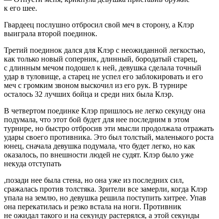
к его шее.
Гвардеец послушно отбросил свой меч в сторону, а Клэр
выиграла второй поединок.
Третий поединок дался для Клэр с неожиданной легкостью,
как только новый соперник, длинный, бородатый старец,
с длинным мечом подошел к ней, девушка сделала точный
удар в туловище, а старец не успел его заблокировать и его
меч с громким звоном выскочил из его рук. В турнире
осталось 32 лучших бойца и среди них была Клэр.
В четвертом поединке Клэр пришлось не легко секунду она
подумала, что этот бой будет для нее последним в этом
турнире, но быстро отбросив эти мысли продолжала отражать
удары своего противника. Это был толстый, маленького роста
юнец, сначала девушка подумала, что будет легко, но как
оказалось, по внешности людей не судят. Клэр было уже
некуда отступать
,позади нее была стена, но она уже из последних сил,
сражалась против толстяка. Зрители все замерли, когда Клэр
упала на землю, но девушка решила поступить хитрее. Упав
она перекатилась и резко встала на ноги. Противник
не ожидал такого и на секунду растерялся, а этой секунды