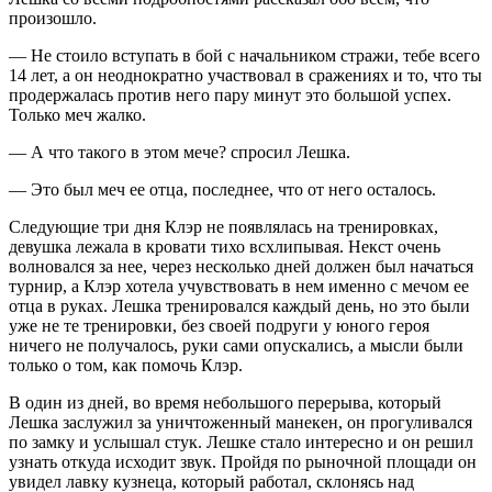
произошло.
— Не стоило вступать в бой с начальником стражи, тебе всего
14 лет, а он неоднократно участвовал в сражениях и то, что ты
продержалась против него пару минут это большой успех.
Только меч жалко.
— А что такого в этом мече? спросил Лешка.
— Это был меч ее отца, последнее, что от него осталось.
Следующие три дня Клэр не появлялась на тренировках,
девушка лежала в кровати тихо всхлипывая. Некст очень
волновался за нее, через несколько дней должен был начаться
турнир, а Клэр хотела учувствовать в нем именно с мечом ее
отца в руках. Лешка тренировался каждый день, но это были
уже не те тренировки, без своей подруги у юного героя
ничего не получалось, руки сами опускались, а мысли были
только о том, как помочь Клэр.
В один из дней, во время небольшого перерыва, который
Лешка заслужил за уничтоженный манекен, он прогуливался
по замку и услышал стук. Лешке стало интересно и он решил
узнать откуда исходит звук. Пройдя по рыночной площади он
увидел лавку кузнеца, который работал, склонясь над