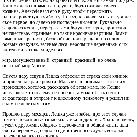
и хотел лечь спать, но на кровати его ждал тот самый подарок.
Клинок лежал прямо на подушке, будто ожидая своего
хозяина. Алексей взял его в руку чтобы переложить
на прикроватную тумбочку. Но тут, в голове, мальчик увидел
свое первое, но далеко не последнее видение. Буквально
за долю секунды, перед глазами будущего героя, пронеслись
неизвестные, странные, но такие красивые картины. Замки,
каменные крепости, бескрайние поля, рыцари на своих
боевых скакунах, зеленые леса, небольшие деревеньки с их
жителями. Лешка увидел весь
мир, могущественный, странный, красивый, но очень
опасный мир Магии.
Спустя пару секунд Лешка отбросил от страха свой клинок
и присел на край кровати. Мальчик не понимал, что с ним
произошло, хотелось рассказать об этом маме, но Лешка
испугался, что она ему не поверит, а может быть сочтет
за фантазера и отправит к школьному психологу и решил ни
с кем не делиться этим.
Прошло пару месяцев, Лешка уже и забыл про этот случай
и жил спокойной жизнью мальчика
подрост
ка. Ходил в школу,
гулял с друзьями, общался с девочками, в общем жизнь шла
своим чередом, до одного единственного случая, который
перевернул всю его жизнь.