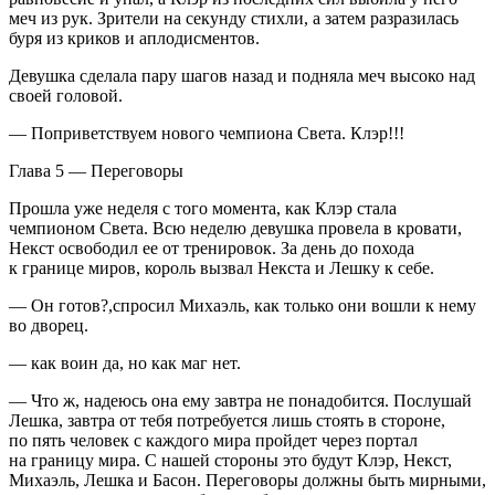
меч из рук. Зрители на секунду стихли, а затем разразилась
буря из криков и аплодисментов.
Девушка сделала пару шагов назад и подняла меч высоко над
своей головой.
— Поприветствуем нового чемпиона Света. Клэр!!!
Глава 5 — Переговоры
Прошла уже неделя с того момента, как Клэр стала
чемпионом Света. Всю неделю девушка провела в кровати,
Некст освободил ее от тренировок. За день до похода
к границе миров, король вызвал Некста и Лешку к себе.
— Он готов?,спросил Михаэль, как только они вошли к нему
во дворец.
— как воин да, но как маг нет.
— Что ж, надеюсь она ему завтра не понадобится. Послушай
Лешка, завтра от тебя потребуется лишь стоять в стороне,
по пять человек с каждого мира пройдет через портал
на границу мира. С нашей стороны это будут Клэр, Некст,
Михаэль, Лешка и Басон. Переговоры должны быть мирными,