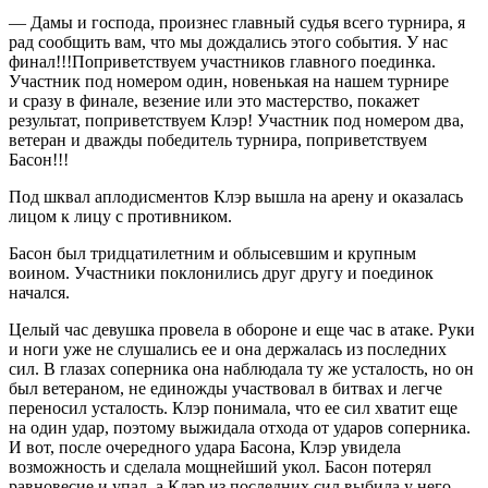
— Дамы и господа, произнес главный судья всего турнира, я
рад сообщить вам, что мы дождались этого события. У нас
финал!!!Поприветствуем участников главного поединка.
Участник под номером один, новенькая на нашем турнире
и сразу в финале, везение или это мастерство, покажет
результат, поприветствуем Клэр! Участник под номером два,
ветеран и дважды победитель турнира, поприветствуем
Басон!!!
Под шквал аплодисментов Клэр вышла на арену и оказалась
лицом к лицу с противником.
Басон был тридцат
илетн
им и облысевшим и крупным
воином. Участники поклонились друг другу и поединок
начался.
Целый час девушка провела в обороне и еще час в атаке. Руки
и ноги уже не слушались ее и она держалась из последних
сил. В глазах соперника она наблюдала ту же усталость, но он
был ветераном, не единожды участвовал в битвах и легче
переносил усталость. Клэр понимала, что ее сил хватит еще
на один удар, поэтому выжидала отхода от ударов соперника.
И вот, после очередного удара Басона, Клэр увидела
возможность и сделала мощнейший укол. Басон потерял
равновесие и упал, а Клэр из последних сил выбила у него