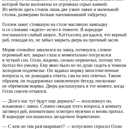
которой были выложены из огромных серых камней.
Из мебели здесь стояли лишь две узкие лавки и маленький
столик, размерами больше напоминавший табуретку.
Голлем зажег стоявшую на столе масляную лампадку
и со словами «ждите» исчез в темноте. В коридоре
послышался слабый шорох. Хаттхаллец догадался, что верный
раб, покидая их, не забыл закрыть дверь на прочный засов.
Моряк спокойно завалился на лавку, потянулся, словно
огромный кот, закрыл глаза и моментально погрузился
в чуткий сон. Олли, видимо, сильно нервничал, потому что
болтал без умолку. Ему явно было не по душе сидеть в темном
холодном подземелье. Он задавал моряку многочисленные
вопросы и, не дожидаясь ответа, сам на них отвечал. Таким
образом, он поддерживал оживленную беседу, нисколько
не обременяя моряка. Дверь распахнулась в тот момент, когда
Олли совсем отчаялся.
— Долго нас тут будут еще держать? — воскликнул он,
вскакивая с лавки. Словно ожидая этого вопроса, в комнату
заглянул раб, внимательно осмотрел мужчин и вновь пропал.
В коридоре послышалось загадочное бормотание.
— С кем он там разговаривает? — испуганно спросил Олли