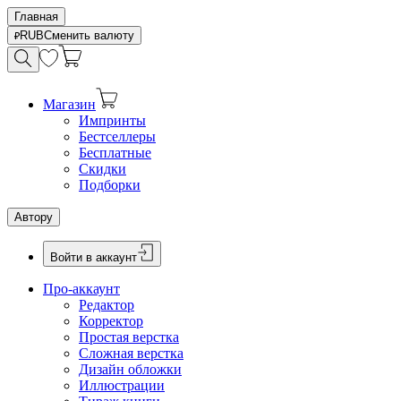
Главная
RUB
Сменить валюту
Магазин
Импринты
Бестселлеры
Бесплатные
Скидки
Подборки
Автору
Войти в аккаунт
Про-аккаунт
Редактор
Корректор
Простая верстка
Сложная верстка
Дизайн обложки
Иллюстрации