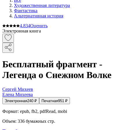
Все
Художественная литература
Фантастика
Альтернативная история
4.8
34
Оценить
Электронная книга
Бесплатный фрагмент -
Легенда о Снежном Волке
Сергей Михеев
Елена Михеева
Электронная
240
₽
Печатная
951
₽
Формат:
epub, fb2, pdfRead, mobi
Объем:
336
бумажных стр.