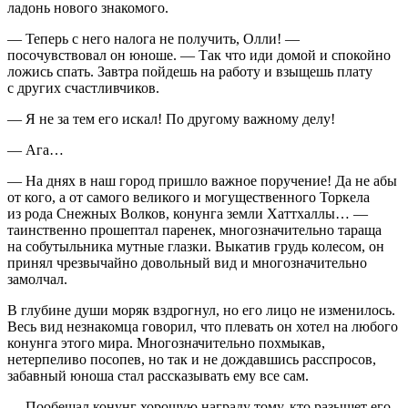
ладонь нового знакомого.
— Теперь с него налога не получить, Олли! —
посочувствовал он юноше. — Так что иди домой и спокойно
ложись спать. Завтра пойдешь на работу и взыщешь плату
с других счастливчиков.
— Я не за тем его искал! По другому важному делу!
— Ага…
— На днях в наш город пришло важное поручение! Да не абы
от кого, а от самого великого и могущественного Торкела
из рода Снежных Волков, конунга земли Хаттхаллы… —
таинственно прошептал паренек, многозначительно тараща
на собутыльника мутные глазки. Выкатив грудь
колес
ом, он
принял чрезвычайно довольный вид и многозначительно
замолчал.
В глубине души моряк вздрогнул, но его лицо не изменилось.
Весь вид незнакомца говорил, что плевать он хотел на любого
конунга этого мира. Многозначительно похмыкав,
нетерпеливо посопев, но так и не дождавшись расспросов,
забавный юноша стал рассказывать ему все сам.
— Пообещал конунг хорошую награду тому, кто разыщет его