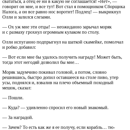
свататься, а отец ее ни в какую не соглашается! «Нет», —
говорит он мне, и все тут! Вот стал я помощником Сборщика
Налога, а он все равно нос воротит! Подлец! — выкрикнул
Олли и залился слезами.
— Ох уж мне эти отцы! — неожиданно зарычал моряк
и с размаху грохнул огромным кулаком по столу.
Олли испуганно подпрыгнул на шаткой скамейке, помолчал
и робко добавил:
— Вот если мне бы удалось получить награду! Может быть,
тогда этот негодяй дозволил бы мне…
Моряк задумчиво покивал головой, а потом, словно
решившись, быстро допил оставшееся на столе
пиво
, утер
усы, поднялся и, взвалив на плечо объемный походный
мешок, сказал:
— Пошли.
— Куда? — удивленно спросил его новый знакомый.
— За наградой.
— Зачем? То есть как же я ее получу, если корабль… тю-