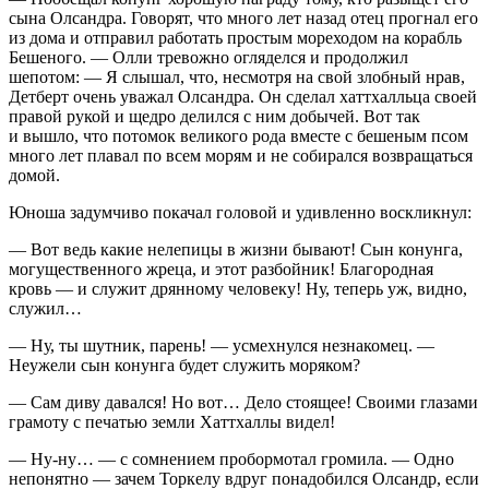
сына Олсандра. Говорят, что много лет назад отец прогнал его
из дома и отправил работать простым мореходом на корабль
Бешеного. — Олли тревожно огляделся и продолжил
шепотом: — Я слышал, что, несмотря на свой злобный нрав,
Детберт очень уважал Олсандра. Он сделал хаттхалльца своей
правой рукой и щедро делился с ним добычей. Вот так
и вышло, что потомок великого рода вместе с бешеным псом
много лет плавал по всем морям и не собирался возвращаться
домой.
Юноша задумчиво покачал головой и удивленно воскликнул:
— Вот ведь какие нелепицы в жизни бывают! Сын конунга,
могущественного жреца, и этот разбойник! Благородная
кровь — и служит дрянному человеку! Ну, теперь уж, видно,
служил…
— Ну, ты шутник, парень! — усмехнулся незнакомец. —
Неужели сын конунга будет служить моряком?
— Сам диву давался! Но вот… Дело стоящее! Своими глазами
грамоту с печатью земли Хаттхаллы видел!
— Ну-ну… — с сомнением пробормотал громила. — Одно
непонятно — зачем Торкелу вдруг понадобился Олсандр, если