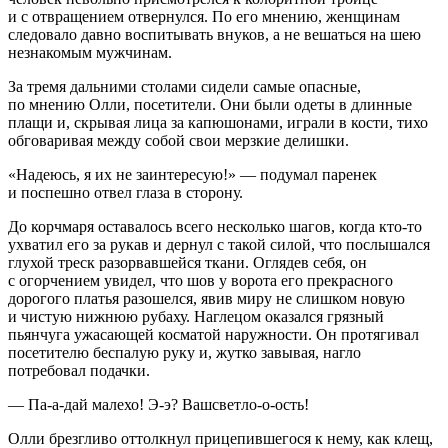
и с отвращением отвернулся. По его мнению, женщинам
следовало давно воспитывать внуков, а не вешаться на шею
незнакомым мужчинам.
За тремя дальними столами сидели самые опасные,
по мнению Олли, посетители. Они были одеты в длинные
плащи и, скрывая лица за капюшонами, играли в кости, тихо
обговаривая между собой свои мерзкие делишки.
«Надеюсь, я их не заинтересую!» — подумал паренек
и поспешно отвел глаза в сторону.
До корчмаря оставалось всего несколько шагов, когда кто-то
ухватил его за рукав и дернул с такой силой, что послышался
глухой треск разорвавшейся ткани. Оглядев себя, он
с огорчением увидел, что шов у ворота его прекрасного
дорогого платья разошелся, явив миру не слишком новую
и чистую нижнюю рубаху. Наглецом оказался грязный
пьянчуга ужасающей косматой наружности. Он протягивал
посетителю беспалую руку и, жутко завывая, нагло
потребовал подачки.
— Па-а-дай малехо! Э-э? Вашсветло-о-ость!
Олли брезгливо оттолкнул прицепившегося к нему, как клещ,