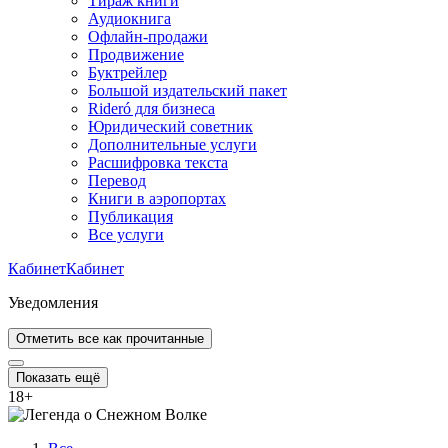
Тираж книги
Аудиокнига
Офлайн-продажи
Продвижение
Буктрейлер
Большой издательский пакет
Rideró для бизнеса
Юридический советник
Дополнительные услуги
Расшифровка текста
Перевод
Книги в аэропортах
Публикация
Все услуги
Кабинет
Кабинет
Уведомления
Отметить все как прочитанные
Показать ещё
18
+