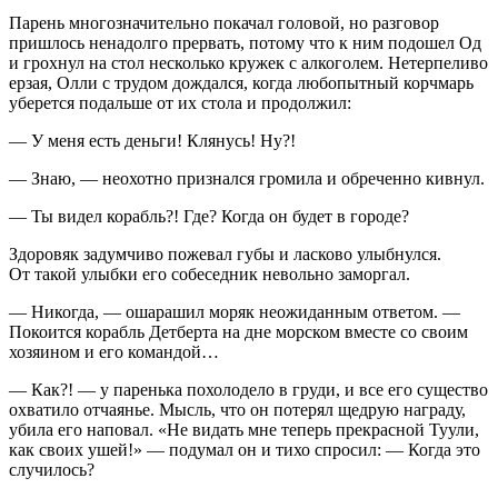
Парень многозначительно покачал головой, но разговор
пришлось ненадолго прервать, потому что к ним подошел Од
и грохнул на стол несколько кружек с
алкогол
ем. Нетерпеливо
ерзая, Олли с трудом дождался, когда любопытный корчмарь
уберется подальше от их стола и продолжил:
— У меня есть деньги! Клянусь! Ну?!
— Знаю, — неохотно признался громила и обреченно кивнул.
— Ты видел корабль?! Где? Когда он будет в городе?
Здоровяк задумчиво пожевал губы и ласково улыбнулся.
От такой улыбки его собеседник невольно заморгал.
— Никогда, — ошарашил моряк неожиданным ответом. —
Покоится корабль Детберта на дне морском вместе со своим
хозяином и его командой…
— Как?! — у паренька похолодело в груди, и все его существо
охватило отчаянье. Мысль, что он потерял щедрую награду,
убила его наповал. «Не видать мне теперь прекрасной Туули,
как своих ушей!» — подумал он и тихо спросил: — Когда это
случилось?