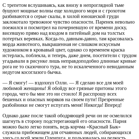
С трепетом вслушиваясь, как внизу в непроглядной тьме
бушуют мощные волны еще холодного моря и с грохотом
разбиваются о серые скалы, в хилой юношеской груди
заклокотало тревожное чувство опасности. Паренек невольно
поежился и посмотрел на почерневшую от времени доску,
висевшую прямо над входом в питейный дом на толстых
потертых
веревк
ах. Когда-то, давным-давно, там красовалась
морда животного, выкрашенная не слишком искусным
художником в кровавый цвет, однако со временем краска
истерлась, поблекла, и теперь, даже днем, посетители с трудом
угадывали в рисунке лишь неправдоподобно длинные кривые
рога не то сказочного тура, не то искалеченного невиданным
недугом косоглазого бычка.
— Я смогу! — вздохнул Олли. — Я сделаю все для моей
любимой женщины! Я обойду все грязные притоны этого
города, чего бы мне это ни стоило! Я расспрошу всех
бешеных и опасных моряков на своем пути! Презренные
разбойники не смогут испугать меня! Никогда! Вперед!
Однако даже после такой ободряющей речи он не осмелился
шагнуть в сторону подстерегающей его опасности. Парня
можно было легко понять, ведь корчма «Красный Бык»
служила прибежищем для отчаянных людей, собирающихся
здесь со всей земли Оденруга, и пользовалась на редкость