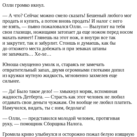
Олли громко икнул.
— А что? Сейчас можно смело сказать! Бешеный любого мог
продать и купить, а потом вновь продать! И налог с него
не взять, — пьяно пожаловался Олли. — Вылупит на тебя
свои глазищи, ножищами затопает да еще ножом перед носом
махать начнет! Глянешь на этот нож, и внутри все так
и закрутит, так и забурлит. Стоишь и думаешь, как бы
до отхожего места добежать и при зеваках штаны
не запачкать… Хе-хе…
Юноша смущенно умолк и, стараясь не замечать
отвратительный запах, двумя огромными глотками допил
из кружки мутную жидкость, мгновенно захмелев еще
сильнее.
— Да! Было такое дело! — хмыкнул моряк, вспоминая
жадность Детберта. — Страсть как этот человек не любил
отдавать свои деньги чужакам. Он вообще не любил платить.
Намучился, видать, ты с ним, бедолага!
— Олли, — представился молодой человек, протягивая
руку, — помощник Сборщика Налога.
Громила криво улыбнулся и осторожно пожал белую изящную