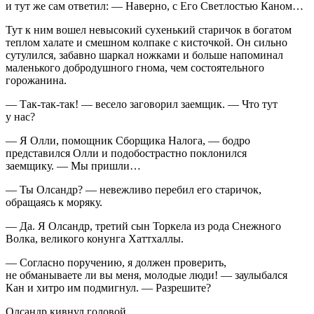
и тут же сам ответил: — Наверно, с Его Светлостью Каном…
Тут к ним вошел невысокий сухенький старичок в богатом
теплом халате и смешном колпаке с кисточкой. Он сильно
сутулился, забавно шаркал ножками и больше напоминал
маленького добродушного гнома, чем состоятельного
горожанина.
— Так-так-так! — весело заговорил заемщик. — Что тут
у нас?
— Я Олли, помощник Сборщика Налога, — бодро
представился Олли и подобострастно поклонился
заемщику. — Мы пришли…
— Ты Олсандр? — невежливо перебил его старичок,
обращаясь к моряку.
— Да. Я Олсандр, третий сын Торкела из рода Снежного
Волка, великого конунга Хаттхаллы.
— Согласно поручению, я должен проверить,
не обманываете ли вы меня, молодые люди! — заулыбался
Кан и хитро им подмигнул. — Разрешите?
Олсандр кивнул головой.