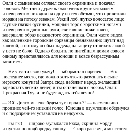
Олли с сомнением оглядел своего охранника и покачал
головой. Местный дурачок был очень крупным малым
и невероятно походил на одну из тех обезьян, что привозили
моряки на потеху зевакам. Узкий лоб, жутко волосатое лицо,
глупые глазки-бусинки, мощный торс с короткими ногами
и невероятно длинные руки, свисавшие ниже колен,
завершали образ неказистого охранника. Олли часто видел,
как маленькие городские сорванцы безнаказанно шутят над
калекой, а потому особых надежд на защиту от лихих людей
у него не было. Однако бродить по питейным домам совсем
одному представлялось для юноши и вовсе безрассудным
занятием.
— Не упусти свою удачу! — забормотал паренек. — Это
последнее место, где можно хоть что-то разузнать о сыне
мерзкого конунга! Завтра сюда набежит народ, желающий
заработать легких денег, и ты останешься с носом, Олли!
Прекрасная Туули не будет ждать тебя вечно!
— Эй! Долго мы еще будем тут торчать?! — насмешливо
произнес чей-то низкий голос. Юноша в изумлении обернулся
и с подозрением уставился на недоумка.
— Гы-гы! — широко заулыбался Рюха, скривил морду
и пустил по подбородку слюну. — Скоро рассвет, а мы стоим