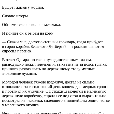
Бушует жизнь у моряка,
Словно шторм.
Обнимет слепая волна смельчака,
И пойдет он к рыбам на корм.
— Скажи мне, достопочтенный корчмарь, когда прибудет
в город корабль Бешеного Детберта? — громким шепотом
спросил паренек.
В ответ Од мрачно сверкнул единственным глазом,
равнодушно пожал плечами и, выхватив из-за пояса тряпку,
принялся размазывать по деревянному столу мутные
зловонные лужицы.
Молодой человек тяжело вздохнул, достал из сильно
отощавшего за сегодняшний день кошеля два медных гроша
и протянул их мужчине. Од стряхнул монетки в маленькую
деревянную коробочку, спрятал ее под стол и выразительно
посмотрел на человека, сидевшего в полнейшем одиночестве
у маленького окошка.
Нетерпенье и радость охватили Олли с ног до головы. Он