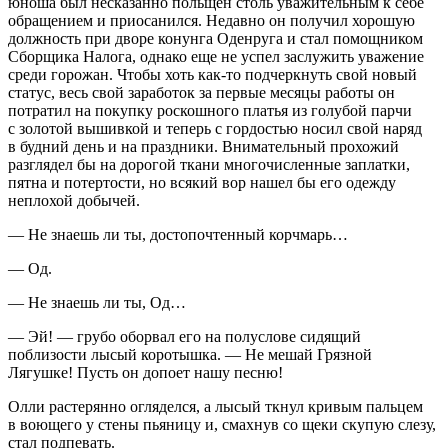
юноша был несказанно польщен столь уважительным к себе
обращением и приосанился. Недавно он получил хорошую
должность при дворе конунга Оденруга и стал помощником
Сборщика Налога, однако еще не успел заслужить уважение
среди горожан. Чтобы хоть как-то подчеркнуть свой новый
статус, весь свой заработок за первые месяцы работы он
потратил на покупку роскошного платья из голубой парчи
с золотой вышивкой и теперь с гордостью носил свой наряд
в будний день и на праздники. Внимательный прохожий
разглядел бы на дорогой ткани многочисленные заплатки,
пятна и потертости, но всякий вор нашел бы его одежду
неплохой добычей.
— Не знаешь ли ты, достопочтенный корчмарь…
— Од.
— Не знаешь ли ты, Од…
— Эй! — грубо оборвал его на полуслове сидящий
поблизости лысый коротышка. — Не мешай Грязной
Лягушке! Пусть он допоет нашу песню!
Олли растерянно огляделся, а лысый ткнул кривым пальцем
в воющего у стены пьяницу и, смахнув со щеки скупую слезу,
стал подпевать.