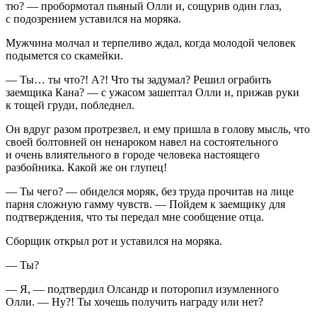
тю? — пробормотал пьяный Олли и, сощурив один глаз,
с подозрением уставился на моряка.
Мужчина молчал и терпеливо ждал, когда молодой человек
подымется со скамейки.
— Ты… ты что?! А?! Что ты задумал? Решил ограбить
заемщика Кана? — с ужасом зашептал Олли и, прижав руки
к тощей груди, побледнел.
Он вдруг разом протрезвел, и ему пришла в голову мысль, что
своей болтовней он ненароком навел на состоятельного
и очень влиятельного в городе человека настоящего
разбойника. Какой же он глупец!
— Ты чего? — обиделся моряк, без труда прочитав на лице
парня сложную гамму чувств. — Пойдем к заемщику для
подтверждения, что ты передал мне сообщение отца.
Сборщик открыл рот и уставился на моряка.
— Ты?
— Я, — подтвердил Олсандр и поторопил изумленного
Олли. — Ну?! Ты хочешь получить награду или нет?