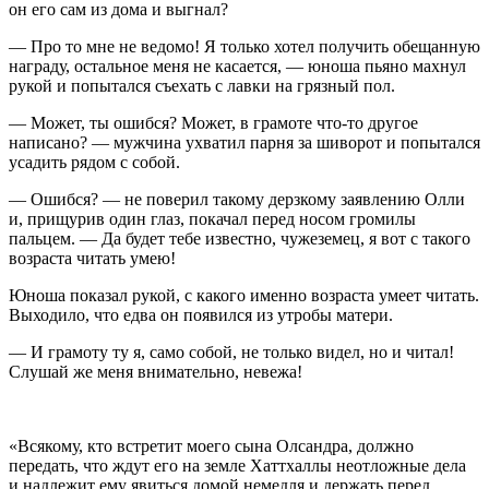
он его сам из дома и выгнал?
— Про то мне не ведомо! Я только хотел получить обещанную
награду, остальное меня не касается, — юноша пьяно махнул
рукой и попытался съехать с лавки на грязный пол.
— Может, ты ошибся? Может, в грамоте что-то другое
написано? — мужчина ухватил парня за шиворот и попытался
усадить рядом с собой.
— Ошибся? — не поверил такому дерзкому заявлению Олли
и, прищурив один глаз, покачал перед носом громилы
пальцем. — Да будет тебе известно, чужеземец, я вот с такого
возраста читать умею!
Юноша показал рукой, с какого именно возраста умеет читать.
Выходило, что едва он появился из утробы матери.
— И грамоту ту я, само собой, не только видел, но и читал!
Слушай же меня внимательно, невежа!
«Всякому, кто встретит моего сына Олсандра, должно
передать, что ждут его на земле Хаттхаллы неотложные дела
и надлежит ему явиться домой немедля и держать перед