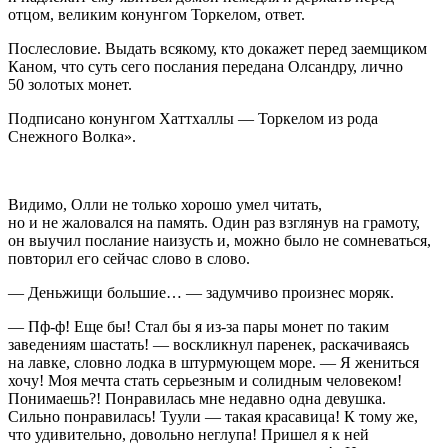
отцом, великим конунгом Торкелом, ответ.
Послесловие. Выдать всякому, кто докажет перед заемщиком
Каном, что суть сего послания передана Олсандру, лично
50 золотых монет.
Подписано конунгом Хаттхаллы — Торкелом из рода
Снежного Волка».
Видимо, Олли не только хорошо умел читать,
но и не жаловался на память. Один раз взглянув на грамоту,
он выучил послание наизусть и, можно было не сомневаться,
повторил его сейчас слово в слово.
— Деньжищи большие… — задумчиво произнес моряк.
— Пф-ф! Еще бы! Стал бы я из-за пары монет по таким
заведениям шастать! — воскликнул паренек, раскачиваясь
на лавке, словно лодка в штурмующем море. — Я жениться
хочу! Моя мечта стать серьезным и солидным человеком!
Понимаешь?! Понравилась мне недавно одна девушка.
Сильно понравилась! Туули — такая красавица! К тому же,
что удивительно, довольно неглупа! Пришел я к ней