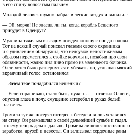
в его спину волосатым пальцем.
Молодой человек шумно набрал в легкие воздух и выпалил:
— Эй, моряк! Не знаешь ли ты, когда корабль Бешеного
прибудет в Оденруг?
Мужчина тяжелым взглядом оглядел юношу с ног до головы.
Тот на всякий случай поискал глазами своего охранника
и с удивлением обнаружил, что недоумок непостижимым
образом переместился к стойке корчмы и, позабыв про свои
обязанности, жадно пил пиво прямо из маленького бочонка.
Олли хотел было развернуться и убежать, но, услышав мягкий
вкрадчивый голос, остановился.
— Зачем тебе понадобился Бешеный?
— Если спрашиваю, стало быть, нужен… — ответил Олли и,
опустив глаза к полу, смущенно затеребил в руках белый
платочек.
Громила тут же потерял интерес к беседе и вновь уставился
на стену. Он размышлял о своей дальнейшей судьбе и гадал,
что ему теперь делать дальше. Громила лишился постоянного
заработка, друзей и невесты. Он зализывал сердечные раны