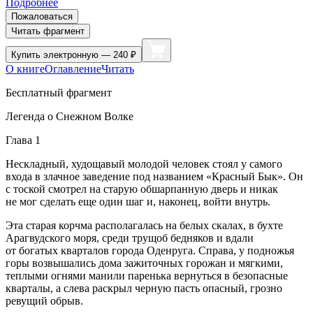
Подробнее
Пожаловаться
Читать фрагмент
Купить
электронную — 240 ₽
О книге
Оглавление
Читать
Бесплатный фрагмент
Легенда о Снежном Волке
Глава 1
Нескладный, худощавый молодой человек стоял у самого
входа в злачное заведение под названием «Красный Бык». Он
с тоской смотрел на старую обшарпанную дверь и никак
не мог сделать еще один шаг и, наконец, войти внутрь.
Эта старая корчма располагалась на белых скалах, в бухте
Арагвудского моря, среди трущоб бедняков и вдали
от богатых кварталов города Оденруга. Справа, у подножья
горы возвышались дома зажиточных горожан и мягкими,
теплыми огнями манили паренька вернуться в безопасные
кварталы, а слева раскрыл черную пасть опасный, грозно
ревущий обрыв.