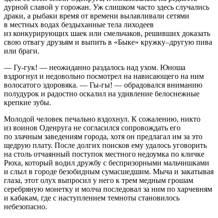
дурной славой у горожан. Уж слишком часто здесь случались
драки, а рыбаки время от времени вылавливали сетями
в местных водах бездыханные тела лиходеев
из конкурирующих шаек или смельчаков, решивших доказать
свою отвагу друзьям и выпить в «Быке» кружку–другую пива
или браги.
— Гу-гук! — неожиданно раздалось над ухом. Юноша
вздрогнул и недовольно посмотрел на нависающего на ним
волосатого здоровяка. — Гы-гы! — обрадовался вниманию
полудурок и радостно оскалил на удивление белоснежные
крепкие зубы.
Молодой человек печально вздохнул. К сожалению, никто
из воинов Оденруга не согласился сопровождать его
по злачным заведениям города, хотя он предлагал им за это
щедрую плату. После долгих поисков ему удалось уговорить
на столь отчаянный поступок местного недоумка по кличке
Рюха, который водил дружбу с беспризорными мальчишками
и слыл в городе безобидным сумасшедшим. Мыча и закатывая
глаза, этот олух выпросил у него к трем медным грошам
серебряную монетку и молча последовал за ним по харчевням
и кабакам, где с наступлением темноты становилось
небезопасно.