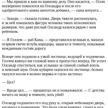
— Мы пришли к вам по важному делу. Оно касается, — Олли
неуверенно покосился на Олсандра и после его
одобрительного кивка шепотом добавил, — сына конунга…
— Заходи, — сказала голова. Дверь тяжело распахнулась,
и за ней показалась фигура человека таких исполинских
размеров, что даже рослый Олсандр казался рядом с ним
ребенком.
— Я Голлем — раб Кана, — представился великан и, махнув
огарком свечи вглубь коридора, зашагал в темноту, показывая
нежданным гостям дорогу.
Вскоре они подошли к узкой лестнице, ведущей в подземелье.
Голлем кивнул им головой вниз и пропустил вперед. Не успел
Олсандр спуститься, как услышал за спиной слабый вопль
и неясный шум. Олли кубарем скатился по лестнице, больно
ткнулся носом в колено моряка и глухо застонал.
— Цел?
— Вроде цел… — прошептал он и пожаловался: — С детства
ничего не вижу в темноте, хоть убей!
Олсандр подхватил его под руку и, открыв небольшую дверь,
втолкнул в помещение. Это была узкая коморка, стены и пол