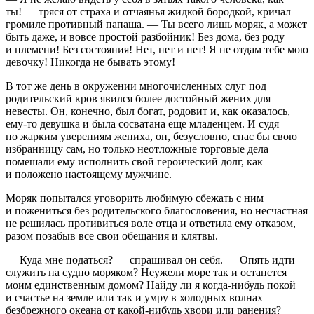
ты! — тряся от страха и отчаянья жидкой бородкой, кричал
громиле противный папаша. — Ты всего лишь моряк, а может
быть даже, и вовсе простой разбойник! Без дома, без роду
и племени! Без состояния! Нет, нет и нет! Я не отдам тебе мою
девочку! Никогда не бывать этому!
В тот же день в окружении многочисленных слуг под
родительский кров явился более достойный жених для
невесты. Он, конечно, был богат, родовит и, как оказалось,
ему-то девушка и была сосватана еще младенцем. И судя
по жарким уверениям жениха, он, безусловно, спас бы свою
избранницу сам, но только неотложные торговые дела
помешали ему исполнить свой героический долг, как
и положено настоящему мужчине.
Моряк попытался уговорить любимую сбежать с ним
и пожениться без родительского благословения, но несчастная
не решилась противиться воле отца и ответила ему отказом,
разом позабыв все свои обещания и клятвы.
— Куда мне податься? — спрашивал он себя. — Опять идти
служить на судно моряком? Неужели море так и останется
моим единственным домом? Найду ли я когда-нибудь покой
и счастье на земле или так и умру в холодных волнах
безбрежного океана от какой-нибудь хвори или ранения?