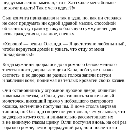
недвусмысленно намекал, что в Хаттхалле меня больше
не хотят видеть! Так с чего вдруг?!»
Сын конунга прикидывал и так и эдак, но, как ни старался,
не смог придумать ни одной здравой мысли, способной
объяснить эту грамоту, такую большую сумму денег для
вознаграждения и, главное, спешку.
«Хорошо! — решил Олсандр. — Я достаточно любопытный,
чтобы вернуться домой и узнать, что отцу от меня
понадобилось!»
Когда мужчины добрались до огромного белокаменного
трехэтажного дворца заемщика Кана, небо уже начало
светлеть, и во дворах на разные голоса запели петухи
и заблеяли козы, поднимая из теплых кроватей своих хозяев.
Они остановились у огромной дубовой двери, обшитой
кованым железом, и Олли, ухватившись за кокетливый
молоточек, висевший прямо у небольшого смотрового
окошка, застенчиво постучал им. В доме стояла мертвая
тишина, но Олсандр скорее почувствовал, чем услышал, что
за дверью кто-то есть и внимательно рассматривает их
в не видимую глазом щелку. Олли постучал вновь, на сей раз
гораздо громче, чем в предыдущий раз, но и после этого