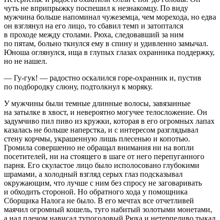
чуть не вприпрыжку поспешил к незнакомцу. По виду
мужчина больше напоминал чужеземца, чем морехода, но едва
он взглянул на его лицо, то сбавил темп и затоптался
в проходе между столами. Рюха, следовавший за ним
по пятам, больно ткнулся ему в спину и удивленно замычал.
Юноша оглянулся, ища в глупых глазах охранника поддержку,
но не нашел.
— Гу-гук! — радостно оскалился горе-охранник и, пустив
по подбородку слюну, подтолкнул к моряку.
У мужчины были темные длинные волосы, завязанные
на затылке в хвост, и невероятно могучее телосложение. Он
задумчиво пил пиво из кружки, которая в его огромных лапах
казалась не больше наперстка, и с интересом разглядывал
стену корчмы, украшенную лишь плесенью и копотью.
Громила совершенно не обращал внимания ни на вопли
посетителей, ни на стоящего в шаге от него перепуганного
парня. Его скуластое лицо было исполосовано глубокими
шрамами, а холодный взгляд серых глаз подсказывал
окружающим, что лучше с ним без спросу не заговаривать
и обходить стороной. Но обратного хода у помощника
Сборщика Налога не было. В его мечтах все отчетливей
маячил огромный кошель, туго набитый золотыми монетами,
а над плечом нависал тупоголовый Рюха и нетерпеливо тыкал