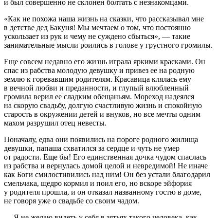
и был совершенно не склонен болтать с незнакомцами.
«Как не похожа наша жизнь на сказки, что рассказывал мне
в детстве дед Бакуня! Мы мечтаем о том, что постоянно
ускользает из рук и чему не суждено сбыться», — такие
занимательные мысли роились в голове у грустного громилы.
Еще совсем недавно его жизнь играла яркими красками. Он
спас из рабства молодую девушку и привез ее на родную
землю к горевавшим родителям. Красавица клялась ему
в вечной любви и преданности, и глупый влюбленный
громила верил ее сладким обещаньям. Мореход надеялся
на скорую свадьбу, долгую счастливую жизнь и спокойную
старость в окружении детей и внуков, но все мечты одним
махом разрушил отец невесты.
Поначалу, едва они появились на пороге родного жилища
девушки, папаша схватился за сердце и чуть не умер
от радости. Еще бы! Его единственная дочка чудом спаслась
из рабства и вернулась домой целой и невредимой! Не иначе
как Боги смилостивились над ним! Он без устали благодарил
смельчака, щедро кормил и поил его, но вскоре эйфория
у родителя прошла, и он отказал названному гостю в доме,
не говоря уже о свадьбе со своим чадом.
— Я не желаю видеть у себя в зятьях такого человека, как