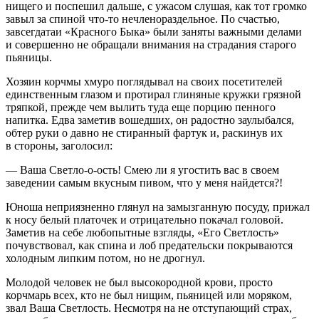
нищего и поспешил дальше, с ужасом слушая, как тот громко
завыл за спиной что-то не
член
ораздельное. По счастью,
завсегдатаи «Красного Быка» были заняты важными делами
и совершенно не обращали внимания на страдания старого
пьяницы.
Хозяин корчмы хмуро поглядывал на своих посетителей
единственным глазом и протирал глиняные кружки грязной
тряпкой, прежде чем вылить туда еще порцию пенного
напитка. Едва заметив вошедших, он радостно заулыбался,
обтер руки о давно не стиранный фартук и, раскинув их
в стороны, заголосил:
— Ваша Светло-о-ость! Смею ли я угостить вас в своем
заведении самым вкусным
пиво
м, что у меня найдется?!
Юноша неприязненно глянул на замызганную посуду, прижал
к носу белый платочек и отрицательно покачал головой.
Заметив на себе любопытные взгляды, «Его Светлость»
почувствовал, как спина и лоб предательски покрываются
холодным липким потом, но не дрогнул.
Молодой человек не был высокородной крови, просто
корчмарь всех, кто не был нищим, пьяницей или моряком,
звал Ваша Светлость. Несмотря на не отступающий страх,