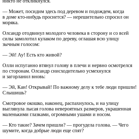
никто не откликнулся.
— Может, посидим здесь под деревом и подождем, когда
в доме кто-нибудь проснется? — нерешительно спросил он
моряка.
Олсандр отодвинул молодого человека в сторону и со всей
силы замолотил кулаком по дереву, оглашая всю улицу
зычным голосом:
— Эй! Ау! Есть кто живой?
Олли испуганно втянул голову в плечи и нервно осмотрелся
по сторонам. Олсандр снисходительно усмехнулся
и загорланил вновь:
— Эй, Кан! Открывай! По важному делу к тебе люди пришли!
Слышишь?
Смотровое окошко, наконец, распахнулось, и на улицу
выглянула лысая голова невероятных размеров, украшенная
маленькими глазками, огромными ушами и носом.
— Кто такие? Зачем пришли? — прогудела голова. — Чего
шумите, когда добрые люди еще спят?