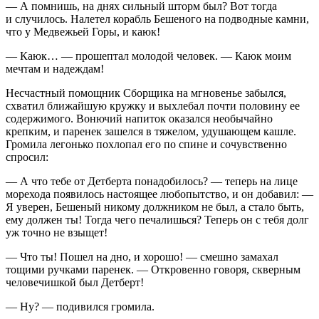
— А помнишь, на днях сильный шторм был? Вот тогда
и случилось. Налетел корабль Бешеного на подводные камни,
что у Медвежьей Горы, и каюк!
— Каюк… — прошептал молодой человек. — Каюк моим
мечтам и надеждам!
Несчастный помощник Сборщика на мгновенье забылся,
схватил ближайшую кружку и выхлебал почти половину ее
содержимого. Вонючий напиток оказался необычайно
крепким, и паренек зашелся в тяжелом, удушающем кашле.
Громила легонько похлопал его по спине и сочувственно
спросил:
— А что тебе от Детберта понадобилось? — теперь на лице
морехода появилось настоящее любопытство, и он добавил: —
Я уверен, Бешеный никому должником не был, а стало быть,
ему должен ты! Тогда чего печалишься? Теперь он с тебя долг
уж точно не взыщет!
— Что ты! Пошел на дно, и хорошо! — смешно замахал
тощими ручками паренек. — Откровенно говоря, скверным
человечишкой был Детберт!
— Ну? — подивился громила.