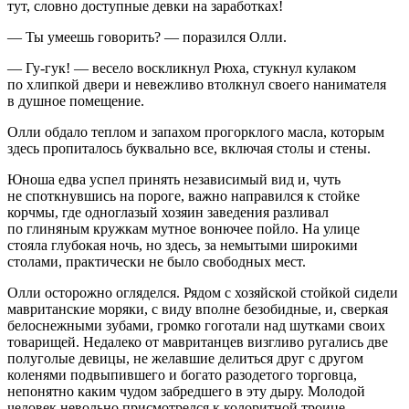
тут, словно доступные девки на заработках!
— Ты умеешь говорить? — поразился Олли.
— Гу-гук! — весело воскликнул Рюха, стукнул кулаком
по хлипкой двери и невежливо втолкнул своего нанимателя
в душное помещение.
Олли обдало теплом и запахом прогорклого масла, которым
здесь пропиталось буквально все, включая столы и стены.
Юноша едва успел принять независимый вид и, чуть
не споткнувшись на пороге, важно направился к стойке
корчмы, где одноглазый хозяин заведения разливал
по глиняным кружкам мутное вонючее пойло. На улице
стояла глубокая ночь, но здесь, за немытыми широкими
столами, практически не было свободных мест.
Олли осторожно огляделся. Рядом с хозяйской стойкой сидели
мавританские моряки, с виду вполне безобидные, и, сверкая
белоснежными зубами, громко гоготали над шутками своих
товарищей. Недалеко от мавританцев визгливо ругались две
полуголые девицы, не желавшие делиться друг с другом
коленями подвыпившего и богато разодетого торговца,
непонятно каким чудом забредшего в эту дыру. Молодой
человек невольно присмотрелся к колоритной троице