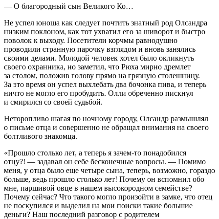
— О благородный сын Великого Ко…
Не успел юноша как следует почтить знатный род Олсандра
низким поклоном, как тот ухватил его за шиворот и быстро
поволок к выходу. Посетители корчмы равнодушно
проводили странную парочку взглядом и вновь занялись
своими делами. Молодой человек хотел было окликнуть
своего охранника, но заметил, что Рюха мирно дремлет
за столом, положив голову прямо на грязную столешницу.
За это время он успел выхлебать два бочонка пива, и теперь
ничто не могло его пробудить. Олли обреченно пискнул
и смирился со своей судьбой.
Неторопливо шагая по ночному городу, Олсандр размышлял
о письме отца и совершенно не обращал внимания на своего
болтливого знакомца.
«Прошло столько лет, а теперь я зачем-то понадобился
отцу?! — задавал он себе бесконечные вопросы. — Помимо
меня, у отца было еще четыре сына, теперь, возможно, гораздо
больше, ведь прошло столько лет! Почему он вспомнил обо
мне, паршивой овце в нашем высокородном семействе?
Почему сейчас? Что такого могло произойти в замке, что отец
не поскупился и выделил на мои поиски такие большие
деньги? Наш последний разговор с родителем