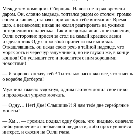
Между тем помощник Сборщика Налога не терял времени
даром. Он, словно медведь, топтался рядом со столом, громко
сопел и кашлял, стараясь привлечь к себе внимание. Время
шло, а незнакомец никак не желал реагировать на ужимки
нетерпеливого паренька. Так и не дождавшись приглашения,
Олли осторожно присел за стол на самый краешек лавки
и сделал знак Оду с просьбой принести им выпивки.
Откашлявшись, он начал свою речь в тайной надежде, что
моряк хоть и чересчур задумчивый, но не глухой же, в конце
концов! Он услышит его и поделится с ним хорошими
новостями!
— Я хорошо заплачу тебе! Ты только расскажи все, что знаешь
о корабле Детберта!
Мужчина тяжело вздохнул, одним глотком допил свое пиво
и продолжил упрямо молчать.
— Одну… Нет! Две! Слышишь?! Я дам тебе две серебряные
монеты!
— Хм… — громила поднял одну бровь, что, видимо, означало
либо удивление от небывалой щедрости, либо проснувшийся
интерес, и скосил на Олли глаза.