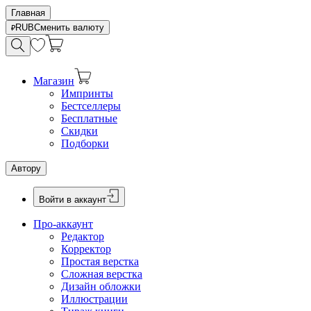
Главная
RUB
Сменить валюту
Магазин
Импринты
Бестселлеры
Бесплатные
Скидки
Подборки
Автору
Войти в аккаунт
Про-аккаунт
Редактор
Корректор
Простая верстка
Сложная верстка
Дизайн обложки
Иллюстрации