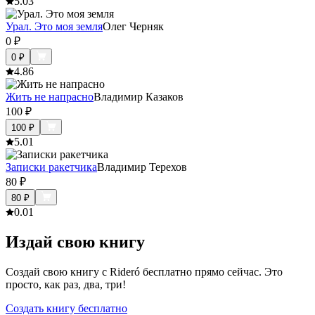
5.0
3
Урал. Это моя земля
Олег Черняк
0
₽
0
₽
4.8
6
Жить не напрасно
Владимир Казаков
100
₽
100
₽
5.0
1
Записки ракетчика
Владимир Терехов
80
₽
80
₽
0.0
1
Издай свою книгу
Создай свою книгу с Rideró бесплатно прямо сейчас. Это
просто, как раз, два, три!
Создать книгу бесплатно