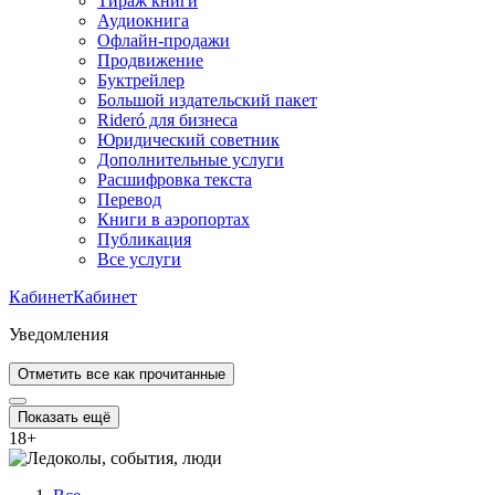
Тираж книги
Аудиокнига
Офлайн-продажи
Продвижение
Буктрейлер
Большой издательский пакет
Rideró для бизнеса
Юридический советник
Дополнительные услуги
Расшифровка текста
Перевод
Книги в аэропортах
Публикация
Все услуги
Кабинет
Кабинет
Уведомления
Отметить все как прочитанные
Показать ещё
18
+