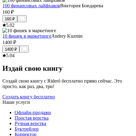
100 финансовых лайфхаков
Виктория Бондарева
160
₽
160
₽
5.0
2
10 фишек в маркетинге
Andrey Kuzmin
1400
₽
1400
₽
5.0
4
Издай свою книгу
Создай свою книгу с Rideró бесплатно прямо сейчас. Это
просто, как раз, два, три!
Создать книгу бесплатно
Наши услуги
Офлайн-продажи
Простая верстка
Ручная верстка
Буктрейлер
Корректор