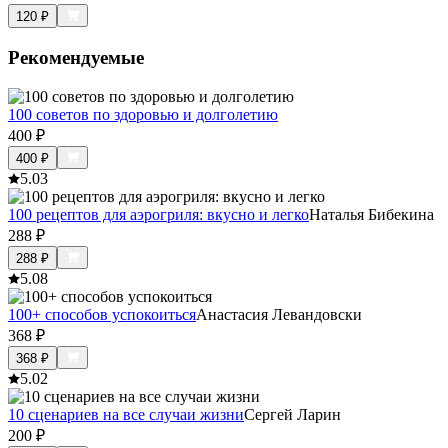
120
₽
Рекомендуемые
100 советов по здоровью и долголетию
400
₽
400
₽
5.0
3
100 рецептов для аэрогриля: вкусно и легко
Наталья Бибекина
288
₽
288
₽
5.0
8
100+ способов успокоиться
Анастасия Левандовски
368
₽
368
₽
5.0
2
10 сценариев на все случаи жизни
Сергей Ларин
200
₽