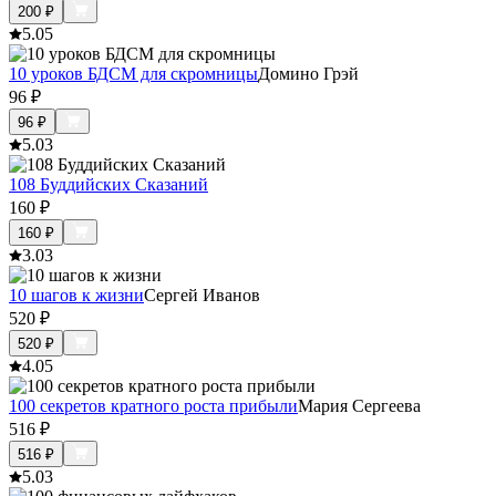
200
₽
5.0
5
10 уроков БДСМ для скромницы
Домино Грэй
96
₽
96
₽
5.0
3
108 Буддийских Сказаний
160
₽
160
₽
3.0
3
10 шагов к жизни
Сергей Иванов
520
₽
520
₽
4.0
5
100 секретов кратного роста прибыли
Мария Сергеева
516
₽
516
₽
5.0
3