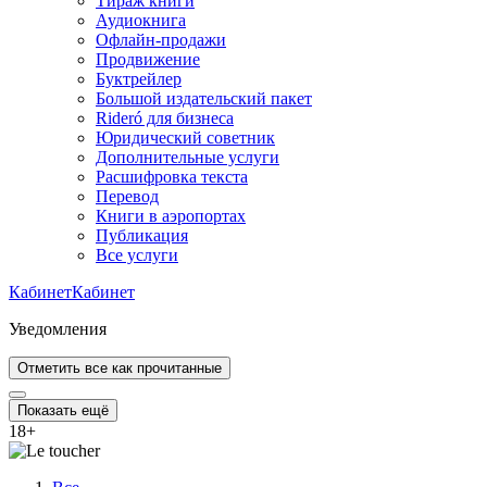
Тираж книги
Аудиокнига
Офлайн-продажи
Продвижение
Буктрейлер
Большой издательский пакет
Rideró для бизнеса
Юридический советник
Дополнительные услуги
Расшифровка текста
Перевод
Книги в аэропортах
Публикация
Все услуги
Кабинет
Кабинет
Уведомления
Отметить все как прочитанные
Показать ещё
18
+