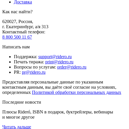
Доставка
Как нас найти?
620027
,
Россия
,
г. Екатеринбург, а/я 313
Контактный телефон
:
8 800 500 11 67
Написать нам
Поддержка
:
support@ridero.ru
Печать тиража
:
print@ridero.ru
Вопросы по услугам
:
order@ridero.ru
PR
:
pr@ridero.ru
Предоставляя персональные данные по указанным
контактным данным, вы даёте своё согласие на условиях,
определенных
Политикой обработки персональных данных
Последние новости
Плюсы Rideró, ISBN в подарок, буктрейлеры, вебинары
и многое другое
Читать дальше