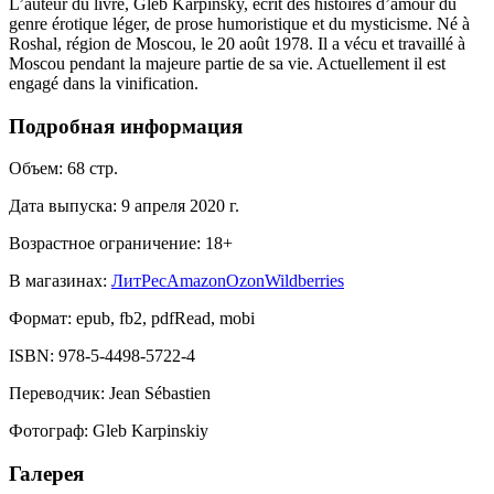
L’auteur du livre, Gleb Karpinsky, écrit des histoires d’amour du
genre érotique léger, de prose humoristique et du mysticisme. Né à
Roshal, région de Moscou, le 20 août 1978. Il a vécu et travaillé à
Moscou pendant la majeure partie de sa vie. Actuellement il est
engagé dans la vinification.
Подробная информация
Объем:
68
стр.
Дата выпуска:
9 апреля 2020 г.
Возрастное ограничение:
18
+
В магазинах:
ЛитРес
Amazon
Ozon
Wildberries
Формат:
epub, fb2, pdfRead, mobi
ISBN:
978-5-4498-5722-4
Переводчик
:
Jean Sébastien
Фотограф
:
Gleb Karpinskiy
Галерея