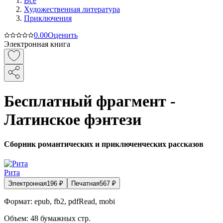
Все
Художественная литература
Приключения
0.0
0
Оценить
Электронная книга
Бесплатный фрагмент -
Латинское фэнтези
Сборник романтических и приключенческих рассказов
Рита
Электронная
196
₽
Печатная
567
₽
Формат:
epub, fb2, pdfRead, mobi
Объем:
48
бумажных стр.