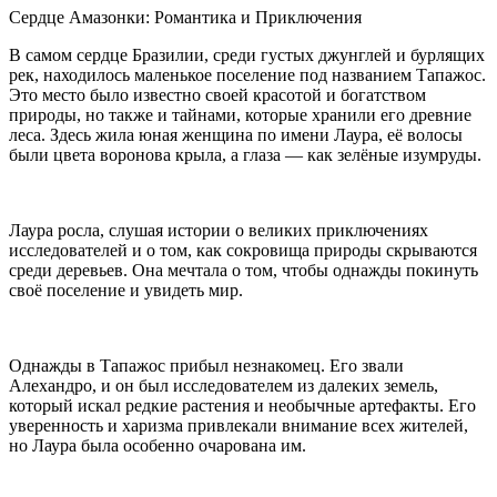
Сердце Амазонки: Романтика и Приключения
В самом сердце Бразилии, среди густых джунглей и бурлящих
рек, находилось маленькое поселение под названием Тапажос.
Это место было известно своей красотой и богатством
природы, но также и тайнами, которые хранили его древние
леса. Здесь жила юная женщина по имени Лаура, её волосы
были цвета воронова крыла, а глаза — как зелёные изумруды.
Лаура росла, слушая истории о великих приключениях
исследователей и о том, как сокровища природы скрываются
среди деревьев. Она мечтала о том, чтобы однажды покинуть
своё поселение и увидеть мир.
Однажды в Тапажос прибыл незнакомец. Его звали
Алехандро, и он был исследователем из далеких земель,
который искал редкие растения и необычные артефакты. Его
уверенность и харизма привлекали внимание всех жителей,
но Лаура была особенно очарована им.