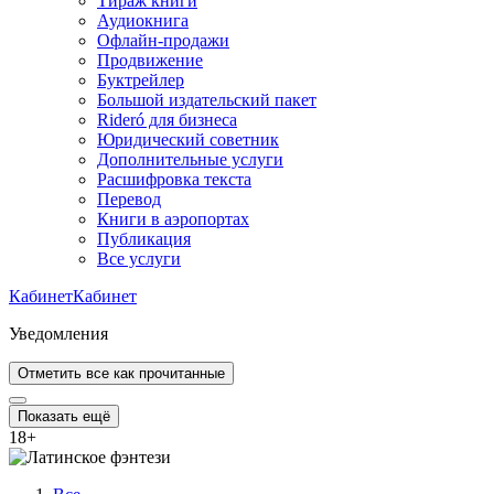
Тираж книги
Аудиокнига
Офлайн-продажи
Продвижение
Буктрейлер
Большой издательский пакет
Rideró для бизнеса
Юридический советник
Дополнительные услуги
Расшифровка текста
Перевод
Книги в аэропортах
Публикация
Все услуги
Кабинет
Кабинет
Уведомления
Отметить все как прочитанные
Показать ещё
18
+