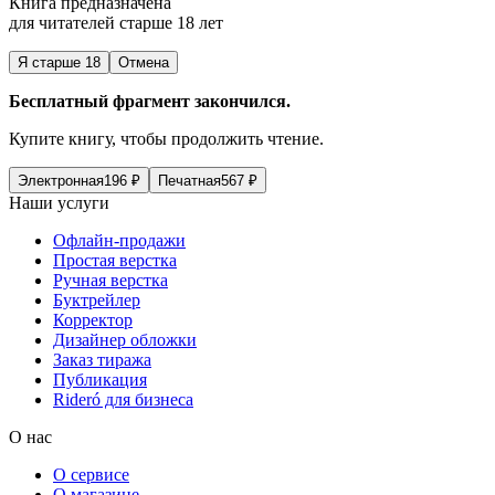
Книга предназначена
для читателей старше 18 лет
Я старше 18
Отмена
Бесплатный фрагмент закончился.
Купите книгу, чтобы продолжить чтение.
Электронная
196
₽
Печатная
567
₽
Наши услуги
Офлайн-продажи
Простая верстка
Ручная верстка
Буктрейлер
Корректор
Дизайнер обложки
Заказ тиража
Публикация
Rideró для бизнеса
О нас
О сервисе
О магазине