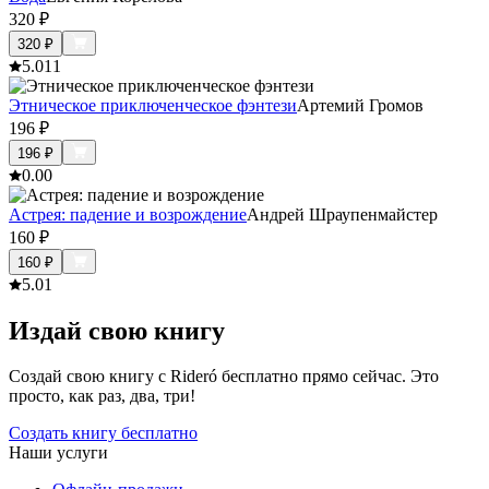
320
₽
320
₽
5.0
11
Этническое приключенческое фэнтези
Артемий Громов
196
₽
196
₽
0.0
0
Астрея: падение и возрождение
Андрей Шраупенмайстер
160
₽
160
₽
5.0
1
Издай свою книгу
Создай свою книгу с Rideró бесплатно прямо сейчас. Это
просто, как раз, два, три!
Создать книгу бесплатно
Наши услуги