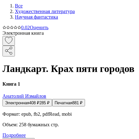
Все
Художественная литература
Научная фантастика
0.0
2
Оценить
Электронная книга
Ландкарт. Крах пяти городов
Книга 1
Анатолий Измайлов
Электронная
408
₽
285
₽
Печатная
881
₽
Формат:
epub, fb2, pdfRead, mobi
Объем:
258
бумажных стр.
Подробнее