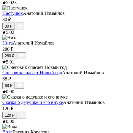
5.0
23
Пастушок
Анатолий Измайлов
80
₽
80
₽
5.0
2
Нита
Анатолий Измайлов
280
₽
280
₽
5.0
1
Снеговик спасает Новый год
Анатолий Измайлов
68
₽
68
₽
0.0
0
Сказка о дедушке и его внуке
Анатолий Измайлов
120
₽
120
₽
0.0
0
Вода
Евгения Корелова