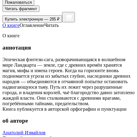
Пожаловаться
Читать фрагмент
Купить
электронную — 285 ₽
О книге
Оглавление
Читать
О книге
аннотация
Эпическая фэнтези-сага, разворачивающаяся в волшебном
мире Ландкарта — земле, где с древних времён хранятся
магия, мифы и имена героев. Когда на горизонте вновь
поднимается угроза из забытых глубин, наследники древних
народов — объединяются в отчаянной попытке остановить
надвигающуюся тьму. Путь их лежит через разрушенные
города, и владения королей, чьё благородство давно затоплено
жаждой власти. Они сталкиваются с древними врагами,
погребёнными тайнами, предательством.
Книга публикуется в авторской орфографии и пунктуации
об авторе
Анатолий Измайлов