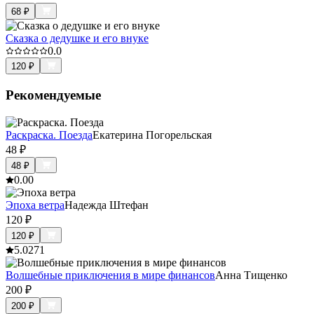
68
₽
Сказка о дедушке и его внуке
0.0
120
₽
Рекомендуемые
Раскраска. Поезда
Екатерина Погорельская
48
₽
48
₽
0.0
0
Эпоха ветра
Надежда Штефан
120
₽
120
₽
5.0
271
Волшебные приключения в мире финансов
Анна Тищенко
200
₽
200
₽