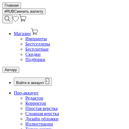
Главная
RUB
Сменить валюту
Магазин
Импринты
Бестселлеры
Бесплатные
Скидки
Подборки
Автору
Войти в аккаунт
Про-аккаунт
Редактор
Корректор
Простая верстка
Сложная верстка
Дизайн обложки
Иллюстрации