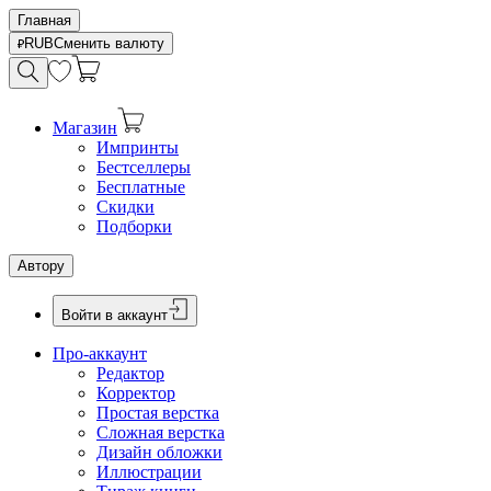
Главная
RUB
Сменить валюту
Магазин
Импринты
Бестселлеры
Бесплатные
Скидки
Подборки
Автору
Войти в аккаунт
Про-аккаунт
Редактор
Корректор
Простая верстка
Сложная верстка
Дизайн обложки
Иллюстрации