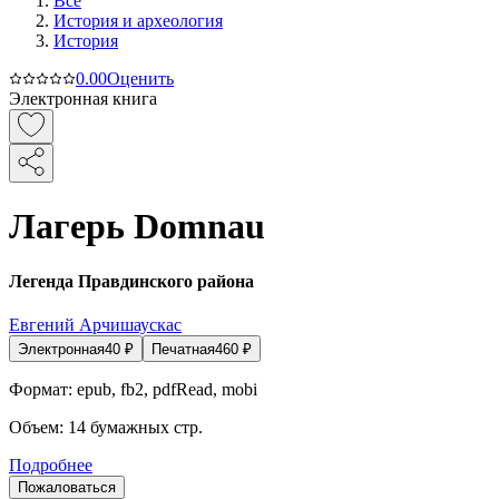
Все
История и археология
История
0.0
0
Оценить
Электронная книга
Лагерь Domnau
Легенда Правдинского района
Евгений Арчишаускас
Электронная
40
₽
Печатная
460
₽
Формат:
epub, fb2, pdfRead, mobi
Объем:
14
бумажных стр.
Подробнее
Пожаловаться