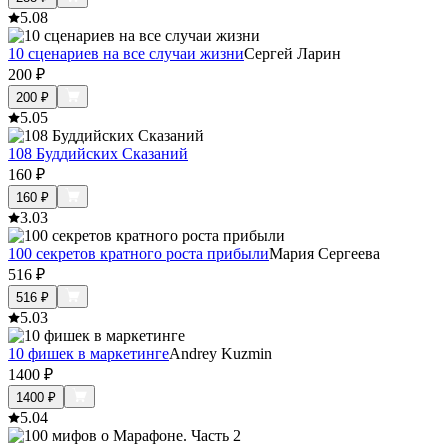
5.0
8
10 сценариев на все случаи жизни
Сергей Ларин
200
₽
200
₽
5.0
5
108 Буддийских Сказаний
160
₽
160
₽
3.0
3
100 секретов кратного роста прибыли
Мария Сергеева
516
₽
516
₽
5.0
3
10 фишек в маркетинге
Andrey Kuzmin
1400
₽
1400
₽
5.0
4