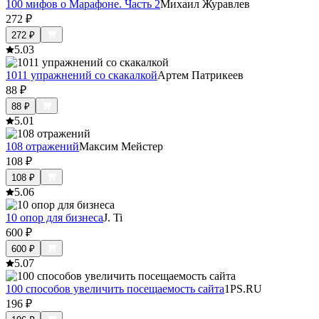
100 мифов о Марафоне. Часть 2
Михаил Журавлев
272
₽
272
₽
5.0
3
1011 упражнений со скакалкой
Артем Патрикеев
88
₽
88
₽
5.0
1
108 отражений
Максим Мейстер
108
₽
108
₽
5.0
6
10 опор для бизнеса
J. Ti
600
₽
600
₽
5.0
7
100 способов увеличить посещаемость сайта
1PS.RU
196
₽