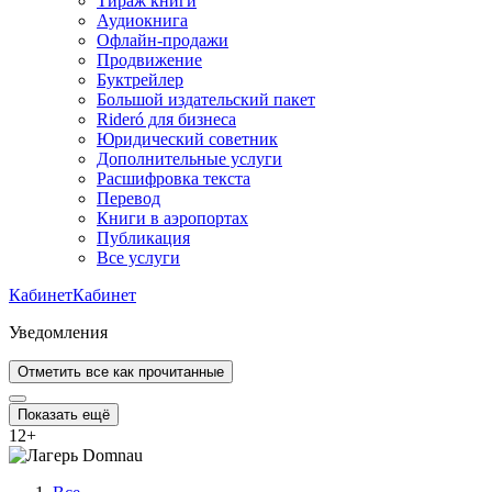
Тираж книги
Аудиокнига
Офлайн-продажи
Продвижение
Буктрейлер
Большой издательский пакет
Rideró для бизнеса
Юридический советник
Дополнительные услуги
Расшифровка текста
Перевод
Книги в аэропортах
Публикация
Все услуги
Кабинет
Кабинет
Уведомления
Отметить все как прочитанные
Показать ещё
12
+