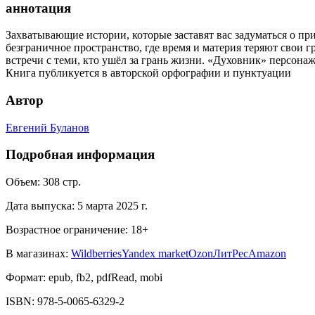
аннотация
Захватывающие истории, которые заставят вас задуматься о пр
безграничное пространство, где время и материя теряют свои
встречи с теми, кто ушёл за грань жизни. «Духовник» персон
Книга публикуется в авторской орфографии и пунктуации
Автор
Евгений Буланов
Подробная информация
Объем:
308
стр.
Дата выпуска:
5 марта 2025 г.
Возрастное ограничение:
18
+
В магазинах:
Wildberries
Yandex market
Ozon
ЛитРес
Amazon
Формат:
epub, fb2, pdfRead, mobi
ISBN:
978-5-0065-6329-2