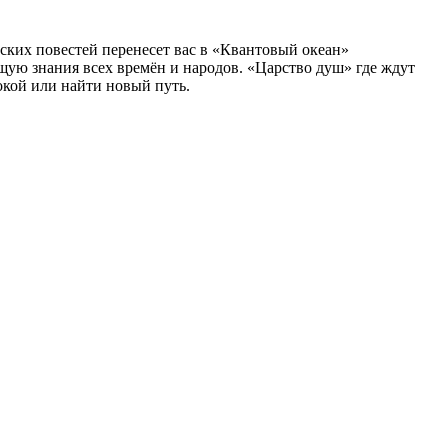
еских повестей перенесет вас в «Квантовый океан»
щую знания всех времён и народов. «Царство душ» где ждут
окой или найти новый путь.