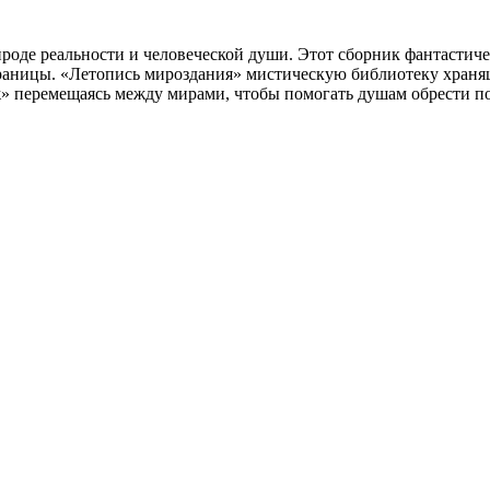
ироде реальности и человеческой души. Этот сборник фантастич
 границы. «Летопись мироздания» мистическую библиотеку храня
аж» перемещаясь между мирами, чтобы помогать душам обрести п