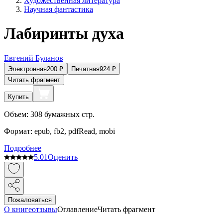
Художественная литература
Научная фантастика
Лабиринты духа
Евгений Буланов
Электронная
200
₽
Печатная
924
₽
Читать фрагмент
Купить
Объем:
308
бумажных стр.
Формат:
epub, fb2, pdfRead, mobi
Подробнее
5.0
1
Оценить
Пожаловаться
О книге
отзывы
Оглавление
Читать фрагмент