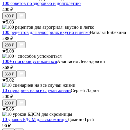
100 советов по здоровью и долголетию
400
₽
400
₽
5.0
3
100 рецептов для аэрогриля: вкусно и легко
Наталья Бибекина
288
₽
288
₽
5.0
8
100+ способов успокоиться
Анастасия Левандовски
368
₽
368
₽
5.0
2
10 сценариев на все случаи жизни
Сергей Ларин
200
₽
200
₽
5.0
5
10 уроков БДСМ для скромницы
Домино Грэй
96
₽