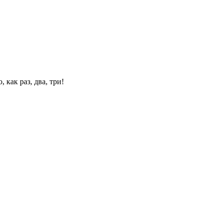
 как раз, два, три!