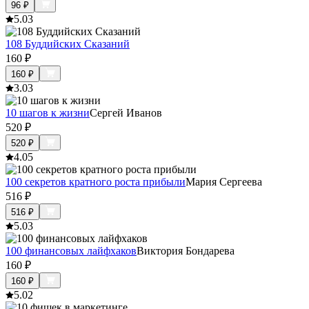
96
₽
5.0
3
108 Буддийских Сказаний
160
₽
160
₽
3.0
3
10 шагов к жизни
Сергей Иванов
520
₽
520
₽
4.0
5
100 секретов кратного роста прибыли
Мария Сергеева
516
₽
516
₽
5.0
3
100 финансовых лайфхаков
Виктория Бондарева
160
₽
160
₽
5.0
2