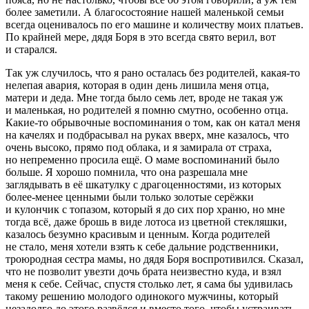
более заметили. А благосостояние нашей маленькой семьи
всегда оценивалось по его машине и количеству моих платьев.
По крайней мере, дядя Боря в это всегда свято верил, вот
и старался.
Так уж случилось, что я рано осталась без родителей, какая-то
нелепая авария, которая в один день лишила меня отца,
матери и деда. Мне тогда было семь лет, вроде не такая уж
и маленькая, но родителей я помню смутно, особенно отца.
Какие-то обрывочные воспоминания о том, как он катал меня
на качелях и подбрасывал на руках вверх, мне казалось, что
очень высоко, прямо под облака, и я замирала от страха,
но непременно просила ещё. О маме воспоминаний было
больше. Я хорошо помнила, что она разрешала мне
заглядывать в её шкатулку с драгоценностями, из которых
более-менее ценными были только золотые серёжки
и кулончик с топазом, который я до сих пор храню, но мне
тогда всё, даже брошь в виде лотоса из цветной стекляшки,
казалось безумно красивым и ценным. Когда родителей
не стало, меня хотели взять к себе дальние родственники,
троюродная сестра мамы, но дядя Боря воспротивился. Сказал,
что не позволит увезти дочь брата неизвестно куда, и взял
меня к себе. Сейчас, спустя столько лет, я сама бы удивилась
такому решению молодого одинокого мужчины, который
незадолго до этого развёлся и вместо того, чтобы устраивать