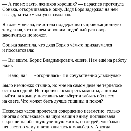
— А где их взять, женихов хороших? — нараспев протянула
Сонька, отворачиваясь к окну. Дядя Боря задержал на ней
взгляд, затем хмыкнул и замолчал.
Я тоже молчала, не хотела поддерживать провокационную
тему, зная, что ни чем хорошим подобный разговор
закончиться не может.
Сонька заметила, что дядя Боря о чём-то призадумался
и посоветовала:
— Вы ешьте, Борис Владимирович, ешьте. Нам ещё на работу
надо.
— Надо, да? — «огорчилась» я и сочувственно улыбнулась.
Было немножко стыдно, но мне на самом деле не терпелось
остаться одной. Не торопясь осмотреть комнаты, а потом
выйти на крышу, поставить мольберт и забыть обо всех
на свете. Что может быть лучше тишины и покоя?
Несколько часов пролетели совершенно незаметно, только
иногда я отвлекалась на шум машин внизу, поглядывала
с крыши на обычную уличную жизнь, на людей, улыбалась
неизвестно чему и возвращалась к мольберту. А когда