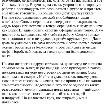
разумению, не занималась, так хоть готовить научилась, а вот
Сонька… это да. Выучить два языка, устроиться на хорошую
работу в восемнадцать лет, разбираться в футболе и при этом
ещё что-то готовить… В общем, они друг друга уважали.
Глупые воспоминания о детской влюблённости ушли
в небытие, Сонька перестала жизнерадостно выкрикивать
«дядь Боря» при встрече и теперь обращалась к нему не иначе
как Борис Владимирович, строгим официальным тоном. А уж
после того, как дядя взял её к себе на работу, Сонька только
что пылинки с него не сдувала, причём круглые сутки. Даже
дома за ужином была сама любезность и готовность в любой
момент броситься за блокнотом, чтобы записывать мысли
шефа. Порой, наблюдать за этими двоими было довольно
весело.
Но мои интересы подруга отстаивала, даже когда не согласна
со мной была. Каждый раз как дяде Боре приходило в голову
пожаловаться на мою неустроенную личную жизнь, Соня
начинала его стыдить. И ей это удавалось как никому, дядя
кивал в такт её словам и каялся, что не привил мне ни капли
самостоятельности. Подозреваю, что после одного из таких
разговоров, у меня и появилась новая квартира — ещё один
шаг к самостоятельности, сделанный за меня дядей
и подругой. Но жаловаться грех, квартира-то у меня
появилась.