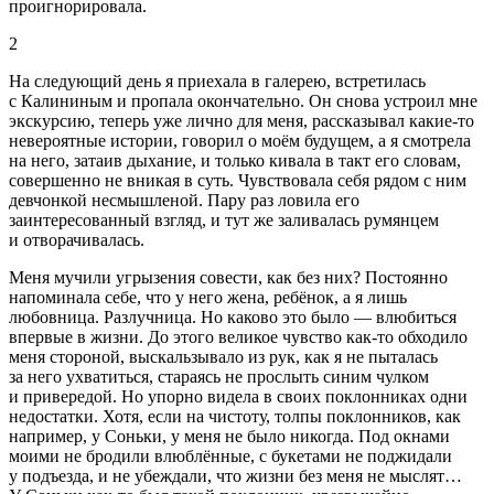
проигнорировала.
2
На следующий день я приехала в галерею, встретилась
с Калининым и пропала окончательно. Он снова устроил мне
экскурсию, теперь уже лично для меня, рассказывал какие-то
невероятные истории, говорил о моём будущем, а я смотрела
на него, затаив дыхание, и только кивала в такт его словам,
совершенно не вникая в суть. Чувствовала себя рядом с ним
девчонкой несмышленой. Пару раз ловила его
заинтересованный взгляд, и тут же заливалась румянцем
и отворачивалась.
Меня мучили угрызения совести, как без них? Постоянно
напоминала себе, что у него жена, ребёнок, а я лишь
любовница. Разлучница. Но каково это было — влюбиться
впервые в жизни. До этого великое чувство как-то обходило
меня стороной, выскальзывало из рук, как я не пыталась
за него ухватиться, стараясь не прослыть синим чулком
и привередой. Но упорно видела в своих поклонниках одни
недостатки. Хотя, если на чистоту, толпы поклонников, как
например, у Соньки, у меня не было никогда. Под окнами
моими не бродили влюблённые, с букетами не поджидали
у подъезда, и не убеждали, что жизни без меня не мыслят…