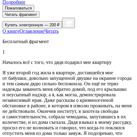
Подробнее
Пожаловаться
Читать фрагмент
Купить
электронную — 200 ₽
О книге
Оглавление
Читать
Бесплатный фрагмент
1
Началось всё с того, что дядя подарил мне квартиру
Я уже второй год жила в квартире, доставшейся мне
от бабушки, довольно запущенной двушке на окраине города
и тем самым дядю сильно беспокоила. Он ещё не терял
надежды заманить меня обратно домой, под его крылышко
и неусыпный надзор, а я, как могла, демонстрировала
независимый нрав. Даже рассказы о криминогенной
обстановке в районе, в котором я изволю проживать, на меня
не действовали. Окончив институт, я захотела свободы
и самостоятельности, собрала чемоданы, запутавшись в их
количестве, и из дома съехала. Дядя взывал к моему рассудку,
просил его не волновать и говорил, что когда-то поклялся
отпустить меня из дома только замуж. Я подозреваю, что