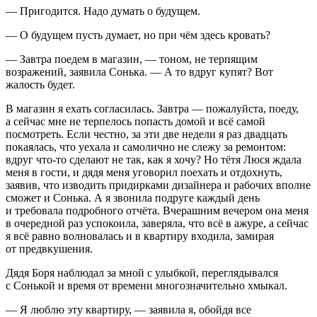
— Пригодится. Надо думать о будущем.
— О будущем пусть думает, но при чём здесь кровать?
— Завтра поедем в магазин, — тоном, не терпящим
возражений, заявила Сонька. — А то вдруг купят? Вот
жалость будет.
В магазин я ехать согласилась. Завтра — пожалуйста, поеду,
а сейчас мне не терпелось попасть домой и всё самой
посмотреть. Если честно, за эти две недели я раз двадцать
покаялась, что уехала и самолично не слежу за ремонтом:
вдруг что-то сделают не так, как я хочу? Но тётя Люся ждала
меня в гости, и дядя меня уговорил поехать и отдохнуть,
заявив, что изводить придирками дизайнера и рабочих вполне
сможет и Сонька. А я звонила подруге каждый день
и требовала подробного отчёта. Вчерашним вечером она меня
в очередной раз успокоила, заверяла, что всё в ажуре, а сейчас
я всё равно волновалась и в квартиру входила, замирая
от предвкушения.
Дядя Боря наблюдал за мной с улыбкой, переглядывался
с Сонькой и время от времени многозначительно хмыкал.
— Я люблю эту квартиру, — заявила я, обойдя все