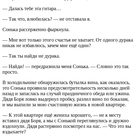
— Далась тебе эта гитара…
— Так что, влюбилась? — не отставала я.
Сонька рассерженно фыркнула.
— Мне вот только этого счастья не хватает. От одного дурака
никак не избавлюсь, зачем мне ещё один?
— Так ты найди не дурака.
— Найди! — передразнила меня Сонька. — Словно это так
просто.
В холодильнике обнаружилась бутылка вина, как оказалось,
это Сонька проявила предусмотрительность несколько дней
назад и запаслась на случай праздничного обеда или ужина.
Дядя Боря ловко выдернул пробку, разлил вино по бокалам,
и мы выпили за мою счастливую жизнь в новой квартире.
— К этой квартире ещё жениха хорошего, — не к месту
вставил дядя Боря, а мы с Сонькой переглянулись и дружно
вздохнули. Дядя растерянно посмотрел на нас. — Что это вы
вздыхаете?