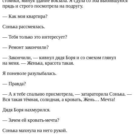
стоянки, минуя здание вокзала. Я сдула со лба выбившуюся
прядь и строго посмотрела на подругу.
— Как моя квартира?
Сонька рассмеялась.
— Тебя только это интересует?
— Ремонт закончили?
— Закончили, — кивнул дядя Боря и со смехом глянул
на меня. — Женька, красота такая.
Я поневоле разулыбалась.
— Правда?
— А я тебе спальню присмотрела, — затараторила Сонька. —
Вся такая тёмная, солидная, а кровать, Жень… Мечта!
Дядя Боря нахмурился.
— Зачем ей кровать-мечта?
Сонька махнула на него рукой.