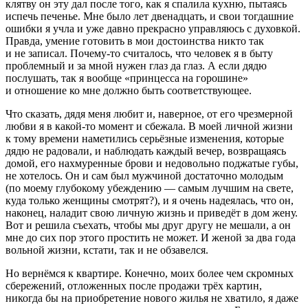
клятву он эту дал после того, как я спалила кухню, пытаясь
испечь печенье. Мне было лет двенадцать, и свои тогдашние
ошибки я учла и уже давно прекрасно управляюсь с духовкой.
Правда, умение готовить в мои достоинства никто так
и не записал. Почему-то считалось, что человек я в быту
проблемный и за мной нужен глаз да глаз. А если дядю
послушать, так я вообще «принцесса на горошине»
и отношение ко мне должно быть соответствующее.
Что сказать, дядя меня любит и, наверное, от его чрезмерной
любви я в какой-то момент и сбежала. В моей личной жизни
к тому времени наметились серьёзные изменения, которые
дядю не радовали, и наблюдать каждый вечер, возвращаясь
домой, его нахмуренные брови и недовольно поджатые губы,
не хотелось. Он и сам был мужчиной достаточно молодым
(по моему глубокому убеждению — самым лучшим на свете,
куда только женщины смотрят?), и я очень надеялась, что он,
наконец, наладит свою личную жизнь и приведёт в дом жену.
Вот и решила съехать, чтобы мы друг другу не мешали, а он
мне до сих пор этого простить не может. И женой за два года
вольной жизни, кстати, так и не обзавелся.
Но вернёмся к квартире. Конечно, моих более чем скромных
сбережений, отложенных после продажи трёх картин,
никогда бы на приобретение нового жилья не хватило, я даже