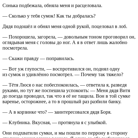
Сонька подбежала, обняла меня и расцеловала.
— Сколько у тебя сумок! Как ты добралась?
Дядя подошёл и обнял меня одной рукой, поцеловал в лоб.
— Похорошела, загорела, — довольным тоном проговорил он,
оглядывая меня с головы до ног. А я в ответ лишь жалобно
посмотрела.
— Скажи правду — поправилась.
— Вот уж глупости, — воспротивился он, поднял одну
из сумок и удивлённо посмотрел. — Почему так тяжело?
— Тётя Люся о нас побеспокоилась, — ответила я, разведя
руками, но тут же поспешила успокоить: — Меня дядя Витя
до поезда проводил, так что я её не тащила. Вон в той сумке
варенье, осторожнее, а то в прошлый раз разбили банку.
— А в корзинке что? — заинтересовался дядя Боря.
— Клубника. Вкусная, — протянула я с улыбкой.
Они подхватили сумки, и мы пошли по перрону в сторону