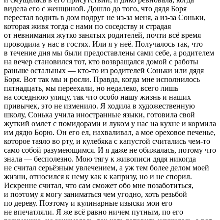
видела его с женщиной. Дошло до того, что дядя Боря
перестал водить в дом подруг не из-за меня, а из-за Соньки,
которая живя тогда с нами по соседству и страдая
от невнимания жутко занятых родителей, почти всё время
проводила у нас в гостях. Или я у неё. Получалось так, что
в течение дня мы были предоставлены сами себе, а родителем
на вечер становился тот, кто возвращался домой с работы
раньше остальных — кто-то из родителей Соньки или дядя
Боря. Вот так мы и росли. Правда, когда мне исполнилось
пятнадцать, мы переехали, но недалеко, всего лишь
на соседнюю улицу, так что особо нашу жизнь и наших
привычек, это не изменило. Я ходила в художественную
школу, Сонька учила иностранные языки, готовила свой
жуткий омлет с помидорами и луком у нас на кухне и кормила
им дядю Борю. Он его ел, нахваливал, а мое ореховое печенье,
которое таяло во рту, и кулебяка с капустой считались чем-то
само собой разумеющимся. И я даже не обижалась, потому что
знала — бесполезно. Мою тягу к живописи дядя никогда
не считал серьёзным увлечением, а уж тем более делом моей
жизни, относился к нему как к капризу, но и не спорил.
Искренне считал, что сам сможет обо мне позаботиться,
и поэтому я могу заниматься чем угодно, хоть резьбой
по дереву. Поэтому и кулинарные изыски мои его
не впечатляли. Я же всё равно ничем путным, по его