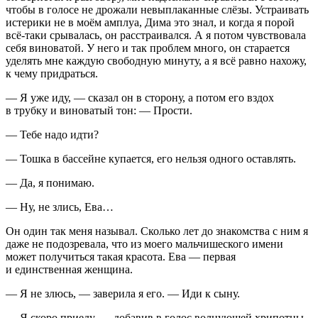
чтобы в голосе не дрожали невыплаканные слёзы. Устраивать
истерики не в моём амплуа, Дима это знал, и когда я порой
всё-таки срывалась, он расстраивался. А я потом чувствовала
себя виноватой. У него и так проблем много, он старается
уделять мне каждую свободную минуту, а я всё равно нахожу,
к чему придраться.
— Я уже иду, — сказал он в сторону, а потом его вздох
в трубку и виноватый тон: — Прости.
— Тебе надо идти?
— Тошка в бассейне купается, его нельзя одного оставлять.
— Да, я понимаю.
— Ну, не злись, Ева…
Он один так меня называл. Сколько лет до знакомства с ним я
даже не подозревала, что из моего мальчишеского имени
может получиться такая красота. Ева — первая
и единственная женщина.
— Я не злюсь, — заверила я его. — Иди к сыну.
— Я скоро приеду, — добавив в голос волнующей хрипотцы,