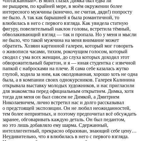
«потасканный». В моих глазах Димка был едва ли
не рыцарем, по крайней мере, в моём окружении более
интересного мужчины (конечно, не считая, дяди!) попросту
не было. А так как барышней я была романтичной, то
влюбилась в него с первого взгляда. Как увидела статную
фигуру, повелительный наклон головы, встретила тёмный,
обволакивающий взгляд — так и пропала. Но у меня и мысли
не было, что такой мужчина на меня внимание может
обратить. Хозяин картинной галереи, который мог говорить
о живописи часами, тихим, рокочущим голосом, который
сводил с ума всех женщин, до слуха которых доходил этот
обворожительный баритон, и я — юная студентка с извечной
папкой с набросками на плече. Я сама себе казалась жутко
глупой, ходила за ним, как околдованная, хорошо хоть не одна
была, а в компании своих однокурсников. Галерея Калинина
открывала выставку молодых художников, и нас пригласили
для знакомства перед официальным открытием. Димка, хотя
тогда для меня он был совсем не Димкой, а Дмитрием
Николаевичем, лично встретил нас и долго рассказывал
о предстоящей экспозиции. Он не любил неожиданностей,
тем более неприятных, и поэтому предпочитал всё обсуждать
заранее, обговаривать каждую деталь. Он был педантом,
но это лишь добавляло ему шарма. Сдержанный,
интеллигентный, прекрасно образован, знающий себе цену…
Неудивительно, что я влюбилась в него с первого взгляда.