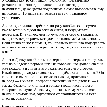
У Соньки как-то был такой поклонник, чрезвычайно
романтичный молодой человек, она с ним здорово
намучилась, даже цветы подаренные в окно выбрасывала ему
на голову… Тогда цветы, теперь гитару… странное
увлечение.
А я вот до двадцати трёх лет ни разу влюбиться не сумела,
уже мысленно рукой на себя махнула, и недоумевать
перестала. И, видимо, чем-то мужчин от себя отталкивала,
наверное, недоверием, которое во взгляде моём появлялось.
Если слышала комплимент, то невольно начинала подозревать
человека во всяческой корысти. Хотя, что, собственно, с меня
взять?
А вот в Димку влюбилась и совершенно потеряла голову, как
только он сделал первый шаг. Он говорил, что долго искал ко
мне подход, а я считала это бахвальством с его стороны.
Какой подход, когда я слова ему поперёк сказать не могла? Он
говорил о выставке — я согласно кивала, приглашал
на обед — я кивала, попросил разрешения поцеловать — я
так же безмолвно кивнула и только таращилась на него
совершенно глупо. А потом удивлялась тому, что он мог
найти в безмолвном, одуревшем от свалившегося на него
счастья, создании.
Чувство восторга пошло на спад, когда угрызения совести