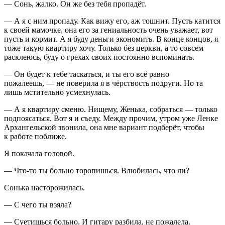
— Сонь, жалко. Он же без тебя пропадёт.
— А я с ним пропаду. Как вижу его, аж тошнит. Пусть катится
к своей мамочке, она его за гениальность очень уважает, вот
пусть и кормит. А я буду деньги экономить. В конце концов, я
тоже такую квартиру хочу. Только без церкви, а то совсем
расклеюсь, буду о грехах своих постоянно вспоминать.
— Он будет к тебе таскаться, и ты его всё равно
пожалеешь, — не поверила я в чёрствость подруги. Но та
лишь мстительно усмехнулась.
— А я квартиру сменю. Нищему, Женька, собраться — только
подпоясаться. Вот я и съеду. Между прочим, утром уже Ленке
Архангельской звонила, она мне вариант подберёт, чтобы
к работе поближе.
Я покачала головой.
— Что-то ты больно торопишься. Влюбилась, что ли?
Сонька насторожилась.
— С чего ты взяла?
— Суетишься больно. И гитару разбила, не пожалела.