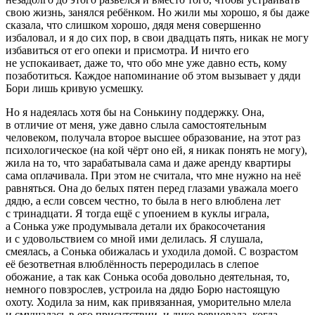
свою жизнь, занялся ребёнком. Но жили мы хорошо, я бы даже
сказала, что слишком хорошо, дядя меня совершенно
избаловал, и я до сих пор, в свои двадцать пять, никак не могу
избавиться от его опеки и присмотра. И ничто его
не успокаивает, даже то, что обо мне уже давно есть, кому
позаботиться. Каждое напоминание об этом вызывает у дяди
Бори лишь кривую усмешку.
Но я надеялась хотя бы на Сонькину поддержку. Она,
в отличие от меня, уже давно слыла самостоятельным
человеком, получала второе высшее образование, на этот раз
психологическое (на кой чёрт оно ей, я никак понять не могу),
жила на то, что зарабатывала сама и даже аренду квартиры
сама оплачивала. При этом не считала, что мне нужно на неё
равняться. Она до белых пятен перед глазами уважала моего
дядю, а если совсем честно, то была в него влюблена лет
с тринадцати. Я тогда ещё с упоением в куклы играла,
а Сонька уже продумывала детали их бракосочетания
и с удовольствием со мной ими делилась. Я слушала,
смеялась, а Сонька обижалась и уходила домой. С возрастом
её безответная влюблённость переродилась в слепое
обожание, а так как Сонька особа довольно деятельная, то,
немного повзрослев, устроила на дядю Борю настоящую
охоту. Ходила за ним, как привязанная, уморительно млела
и смущалась в его присутствии, и дико ревновала, когда