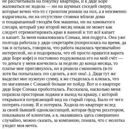
не рассчитывала на покупку квартиры, и к дяде Боре
жаловаться не ходила — ни на шумных соседей сверху,
которые вечно что-то с грохотом роняли на пол, а я неизменно
вздрагивала, ни на отсутствие стоянки вблизи дома
и поцарапанный гвоздём бок машины, ни на хамоватого
слесаря, который уже второй месяц никак не может как
следует отремонтировать кран в ванной и тот всё капает
и капает. За меня нажаловалась Сонька, моя подруга. Она уже
полгода работала у дяди секретарём (попросилась на время, да
так и осталась, говорила, что работа оказалась чрезвычайно
интересной, но я подозревала, что ей просто нравится варить
дяде Боре кофе) и постоянно подзуживала его на мой счёт —
то деньги у меня кончились за неделю до конца месяца, то
платье мне приглянулось, но я решила сэкономить (я-то
хотя бы попыталась это сделать, а вот она!..). Дядя тут же
выделял мне нужную сумму, я же стыдилась и клялась, что
по магазинам с Сонькой больше не пойду. Вот и о квартире
дяде Боре Сонька проболталась. Рассказала, насколько меня
поразила просторная лоджия и выход на крышу, с которой
открывался потрясающий вид на старый город. Было от чего
потерять голову. Я и потеряла. Ходила по квартире вслед
за своей бывшей одноклассницей, которая будучи риэлтором,
показывала её клиентам, а я, оказавшись здесь совершенно
случайно, можно сказать, за компанию, поняла, что с молотка
уходит моя мечта.