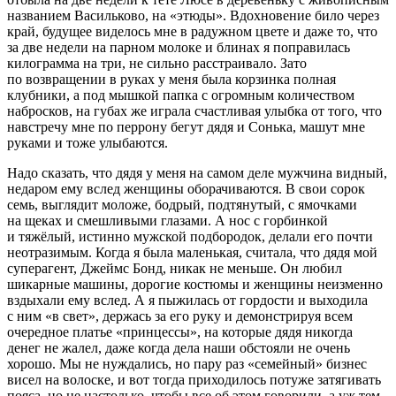
названием Васильково, на «этюды». Вдохновение било через
край, будущее виделось мне в радужном цвете и даже то, что
за две недели на парном молоке и блинах я поправилась
килограмма на три, не сильно расстраивало. Зато
по возвращении в руках у меня была корзинка полная
клубники, а под мышкой папка с огромным количеством
набросков, на губах же играла счастливая улыбка от того, что
навстречу мне по перрону бегут дядя и Сонька, машут мне
руками и тоже улыбаются.
Надо сказать, что дядя у меня на самом деле мужчина видный,
недаром ему вслед женщины оборачиваются. В свои сорок
семь, выглядит моложе, бодрый, подтянутый, с ямочками
на щеках и смешливыми глазами. А нос с горбинкой
и тяжёлый, истинно мужской подбородок, делали его почти
неотразимым. Когда я была маленькая, считала, что дядя мой
суперагент, Джеймс Бонд, никак не меньше. Он любил
шикарные машины, дорогие костюмы и женщины неизменно
вздыхали ему вслед. А я пыжилась от гордости и выходила
с ним «в свет», держась за его руку и демонстрируя всем
очередное платье «принцессы», на которые дядя никогда
денег не жалел, даже когда дела наши обстояли не очень
хорошо. Мы не нуждались, но пару раз «семейный» бизнес
висел на волоске, и вот тогда приходилось потуже затягивать
пояса, но не настолько, чтобы все об этом говорили, а уж тем