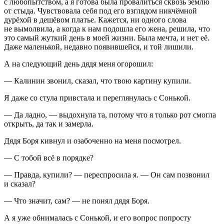
с любопытством, а я готова была провалиться сквозь землю
от стыда. Чувствовала себя под его взглядом никчёмной
дурёхой в дешёвом платье. Кажется, ни одного слова
не вымолвила, а когда к нам подошла его жена, решила, что
это самый жуткий день в моей жизни. Была мечта, и нет её.
Даже маленькой, недавно появившейся, и той лишили.
А на следующий день дядя меня огорошил:
— Калинин звонил, сказал, что твою картину купили.
Я даже со стула привстала и переглянулась с Сонькой.
— Да ладно, — выдохнула та, потому что я только рот смогла
открыть, да так и замерла.
Дядя Боря кивнул и озабоченно на меня посмотрел.
— С тобой всё в порядке?
— Правда, купили? — переспросила я. — Он сам позвонил
и сказал?
— Что значит, сам? — не понял дядя Боря.
А я уже обнималась с Сонькой, и его вопрос попросту