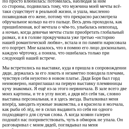
Но просто влюбилась: потомилась, наблюдая за ним
со стороны, подивилась тому, что мужчина моей мечты всё-
таки существует в реальной жизни, и ушла, мысленно
позавидовав его жене, потому что прекрасно рассмотрела
обручальное кольцо на его пальце. Весь день проходила, как
пришибленная, всё мечтала о чём-то, улыбалась невпопад,
а ночью, когда девичьи мечты стали приобретать глобальный
размах, и я в голове прокручивала уже третью «историю
нашей романтической любви», встала и по памяти нарисовала
его портрет. Мне казалось, что я помню его лицо досконально,
каждую чёрточку, а поняла, что ошибалась только при
следующей нашей встрече.
Мы встретились на выставке, куда я пришла в сопровождении
дяди, держалась за его локоть и незаметно поводила плечами,
чувствуя себя неуютно в новом платье. Дядя Боря был горд
неимоверно, наприглашал на первую выставку племянницы
кучу знакомых. Я ещё из-за этого нервничала. В зале всего две
моих картины, и те в углу висят, а дядя вёл себя так, словно
выставка персональная, и я здесь звезда. Выталкивал меня
вперёд, заводить нужные знакомства, а я краснела и молчала,
как рыба об лёд, не в силах выдавить из себя ни одного
подходящего для случая слова. А когда хозяин галереи
подошёл нас поприветствовать, чуть в обморок не упала. Он
разговаривал с моим дядей, поглядывал на меня