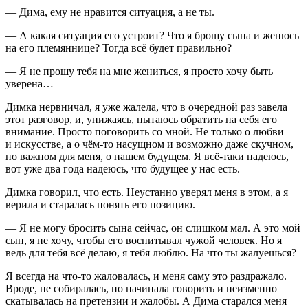
— Дима, ему не нравится ситуация, а не ты.
— А какая ситуация его устроит? Что я брошу сына и женюсь
на его племяннице? Тогда всё будет правильно?
— Я не прошу тебя на мне жениться, я просто хочу быть
уверена…
Димка нервничал, я уже жалела, что в очередной раз завела
этот разговор, и, унижаясь, пытаюсь обратить на себя его
внимание. Просто поговорить со мной. Не только о любви
и искусстве, а о чём-то насущном и возможно даже скучном,
но важном для меня, о нашем будущем. Я всё-таки надеюсь,
вот уже два года надеюсь, что будущее у нас есть.
Димка говорил, что есть. Неустанно уверял меня в этом, а я
верила и старалась понять его позицию.
— Я не могу бросить сына сейчас, он слишком мал. А это мой
сын, я не хочу, чтобы его воспитывал чужой человек. Но я
ведь для тебя всё делаю, я тебя люблю. На что ты жалуешься?
Я всегда на что-то жаловалась, и меня саму это раздражало.
Вроде, не собиралась, но начинала говорить и неизменно
скатывалась на претензии и жалобы. А Дима старался меня