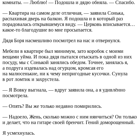
комнаты. — Люблю! — Подошла и дядю обняла. — Спасибо.
— Квартира на самом деле отличная, — заявила Сонька,
распахивая дверь на балкон. Я подошла и в который раз
порадовалась открывшемуся виду. — Церковь вписывается…
какое-то благодушие во мне просыпается.
Дядя Боря насмешливо посмотрел на нас и отвернулся.
Мебели в квартире был минимум, зато коробок с моими
вещами уйма. И пока дядя пытался отыскать в одной из них
посуду, мы с Сонькой занялись обедом. Точнее, занялась я,
а подруга издевалась над огурцом, кромсая его
на малюсенькие, ни к чему непригодные кусочки. Сунула
в рот ломтик и захрустела.
— Я Вовку выгнала, — вдруг заявила она, а я удивлённо
посмотрела.
— Опять? Вы же только недавно помирились.
— Надоело, Жень, сколько можно с ним нянчиться? Он только
и делает, что на гитаре своей бренчит. Гений доморощенный.
Я усмехнулась.