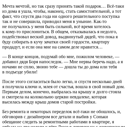
Мечта мечтой, но так сразу принять такой подарок… Всё-таки
из дома я ушла, чтобы, наконец, стать самостоятельной, а тот
факт, что спустя два года ни одного решительного поступка
так и не совершила, приводил меня в уныние. Как-то
не получалось у меня быть сильной, всё время хотелось
к кому-то прислониться. В общем, отказывалась я недолго,
подействовал веский довод, выдвинутый дядей, что пока я
буду собирать в кучу зачатки своей гордости, квартиру
продадут, и если она мне на самом деле нравится…
— В конце концов, подумай обо мне, пожилом человеке, —
добавил дядя Боря напоследок. — Мне нервы беречь надо, а я
ночами не сплю, звоню тебе — дошла ты до дома или тебя
в подъезде убили!
После этого согласиться было легко, и спустя несколько дней
я получила ключи и, млея от счастья, вошла в свой новый дом.
Первым делом, конечно, выбралась на крышу и долго стояла
и смотрела на колокольню церкви невдалеке, которая
высилась между крыш домов старой постройки.
Без ремонта и некоторых переделок всё-таки не обошлось, и,
обговорив с дизайнером все детали и выбив у Соньки
обещание следить за ремонтными работами в квартире, я
отбыла на две недели к тёте Люсе в деревеньку с живописным