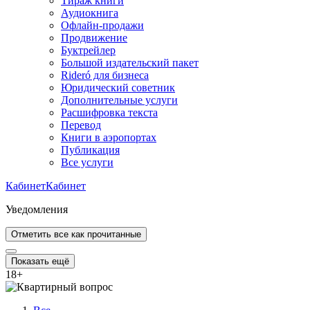
Тираж книги
Аудиокнига
Офлайн-продажи
Продвижение
Буктрейлер
Большой издательский пакет
Rideró для бизнеса
Юридический советник
Дополнительные услуги
Расшифровка текста
Перевод
Книги в аэропортах
Публикация
Все услуги
Кабинет
Кабинет
Уведомления
Отметить все как прочитанные
Показать ещё
18
+