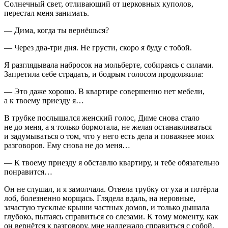
Солнечный свет, отливающий от церковных куполов,
перестал меня занимать.
— Дима, когда ты вернёшься?
— Через два-три дня. Не грусти, скоро я буду с тобой.
Я разглядывала набросок на мольберте, собираясь с силами.
Запретила себе страдать, и бодрым голосом продолжила:
— Это даже хорошо. В квартире совершенно нет мебели,
а к твоему приезду я…
В трубке послышался женский голос, Диме снова стало
не до меня, а я только бормотала, не желая останавливаться
и задумываться о том, что у него есть дела и поважнее моих
разговоров. Ему снова не до меня…
— К твоему приезду я обставлю квартиру, и тебе обязательно
понравится…
Он не слушал, и я замолчала. Отвела трубку от уха и потёрла
лоб, болезненно морщась. Глядела вдаль, на неровные,
зачастую тусклые крыши частных домов, и только дышала
глубоко, пытаясь справиться со слезами. К тому моменту, как
он вернётся к разговору, мне надлежало справиться с собой,