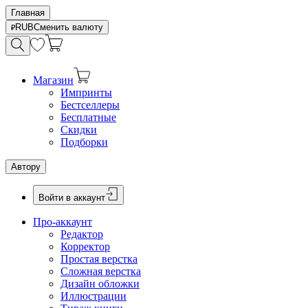
Главная
RUB
Сменить валюту
Магазин
Импринты
Бестселлеры
Бесплатные
Скидки
Подборки
Автору
Войти в аккаунт
Про-аккаунт
Редактор
Корректор
Простая верстка
Сложная верстка
Дизайн обложки
Иллюстрации