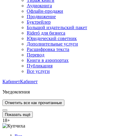
Тираж книги
Аудиокнига
Офлайн-продажи
Продвижение
Буктрейлер
Большой издательский пакет
Rideró для бизнеса
Юридический советник
Дополнительные услуги
Расшифровка текста
Перевод
Книги в аэропортах
Публикация
Все услуги
Кабинет
Кабинет
Уведомления
Отметить все как прочитанные
Показать ещё
18
+