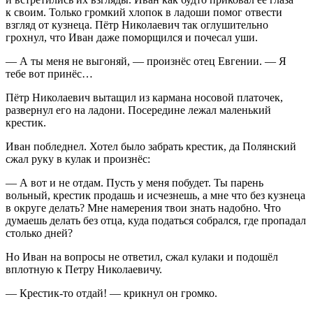
к своим. Только громкий хлопок в ладоши помог отвести
взгляд от кузнеца. Пётр Николаевич так оглушительно
грохнул, что Иван даже поморщился и почесал уши.
— А ты меня не выгоняй, — произнёс отец Евгении. — Я
тебе вот принёс…
Пётр Николаевич вытащил из кармана носовой платочек,
развернул его на ладони. Посередине лежал маленький
крестик.
Иван побледнел. Хотел было забрать крестик, да Полянский
сжал руку в кулак и произнёс:
— А вот и не отдам. Пусть у меня побудет. Ты парень
вольный, крестик продашь и исчезнешь, а мне что без кузнеца
в округе делать? Мне намерения твои знать надобно. Что
думаешь делать без отца, куда податься собрался, где пропадал
столько дней?
Но Иван на вопросы не ответил, сжал кулаки и подошёл
вплотную к Петру Николаевичу.
— Крестик-то отдай! — крикнул он громко.