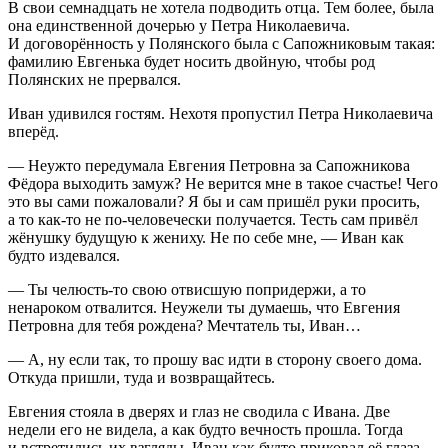
В свои сем
надцат
ь не хотела подводить отца. Тем более, была
она единственной дочерью у Петра Николаевича.
И договорённость у Полянского была с Сапожниковым такая:
фамилию Евгенька будет носить д
войн
ую, чтобы род
Полянских не прервался.
Иван удивился гостям. Нехотя пропустил Петра Николаевича
вперёд.
— Неужто передумала Евгения Петровна за Сапожникова
Фёдора выходить замуж? Не верится мне в такое счастье! Чего
это вы сами пожаловали? Я бы и сам пришёл руки просить,
а то как-то не по-человечески получается. Тесть сам привёл
жёнушку будущую к жениху. Не по себе мне, — Иван как
будто издевался.
— Ты челюсть-то свою отвисшую попридержи, а то
ненароком отвалится. Неужели ты думаешь, что Евгения
Петровна для тебя рождена? Мечтатель ты, Иван…
— А, ну если так, то прошу вас идти в сторону своего дома.
Откуда пришли, туда и возвращайтесь.
Евгения стояла в дверях и глаз не сводила с Ивана. Две
недели его не видела, а как будто вечность прошла. Тогда
и встретились их взгляды. Иван как будто приковал её глаза