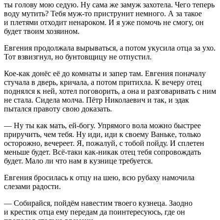
ты голову мою седую. Ну сама же замуж захотела. Чего теперь
воду мутить? Тебя муж-то приструнит немного. А за такое
и плетями отходит ненароком. И я уже помочь не смогу, он
будет твоим хозяином.
Евгения продолжала вырываться, а потом укусила отца за ухо.
Тот взвизгнул, но бунтовщицу не отпустил.
Кое-как донёс её до комнаты и запер там. Евгения поначалу
стучала в дверь, кричала, а потом притихла. К вечеру отец
поднялся к ней, хотел поговорить, а она и разговаривать с ним
не стала. Сидела молча. Пётр Николаевич и так, и эдак
пытался правоту свою доказать.
— Ну ты как мать, ей-богу. Упрямого вола можно быстрее
приручить, чем тебя. Ну иди, иди к своему Ваньке, только
осторожно, вечереет. Я, пожалуй, с тобой пойду. И сплетен
меньше будет. Всё-таки как-никак отец тебя сопровождать
будет. Мало ли что нам в кузнице требуется.
Евгения бросилась к отцу на шею, всю рубаху намочила
слезами радости.
— Собирайся, пойдём навестим твоего кузнеца. Заодно
и крестик отца ему передам да поинтересуюсь, где он