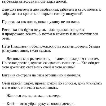
выбежала на воздух и помчалась домой.
Девушка влетела в дом зарёванная, забежала в свою комнату,
забралась на кровать и накрыла голову подушкой.
Пролежала так долго, пока к ужину не позвали.
Евгенька как будто не услышала приглашения, так
и продолжала лежать. А потом в комнату к ней постучался
отец.
Пётр Николаевич обеспокоился отсутствием дочери. Увидев
распухшее лицо, сжал кулаки.
— Лисонька моя рыжевласая, — запел он сладким голосом.
Но голос дрожал, кулаки сжимались сильнее. — Кто обидел
мою доченьку, свет моих очей и мою жизнь?
Евгения смотрела на отца отрешённо и молчала.
Отец присел рядом, провёл рукой по волосам, дочь уткнулась
в его плечо и начала всхлипывать.
— Женился он, папенька, позавчера.
— Кто? — отец убрал руку с головы дочери.