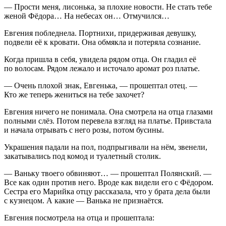
— Прости меня, лисонька, за плохие новости. Не стать тебе
женой Фёдора… На небесах он… Отмучился…
Евгения побледнела. Портнихи, придерживая девушку,
подвели её к кровати. Она обмякла и потеряла сознание.
Когда пришла в себя, увидела рядом отца. Он гладил её
по волосам. Рядом лежало и источало аромат роз платье.
— Очень плохой знак, Евгенька, — прошептал отец. —
Кто же теперь жениться на тебе захочет?
Евгения ничего не понимала. Она смотрела на отца глазами
полными слёз. Потом перевела взгляд на платье. Привстала
и начала отрывать с него розы, потом бусины.
Украшения падали на пол, подпрыгивали на нём, звенели,
закатывались под комод и туа
летн
ый столик.
— Ваньку твоего обвиняют… — прошептал Полянский. —
Все как один против него. Вроде как видели его с Фёдором.
Сестра его Марийка отцу рассказала, что у брата дела были
с кузнецом. А какие — Ванька не признаётся.
Евгения посмотрела на отца и прошептала: