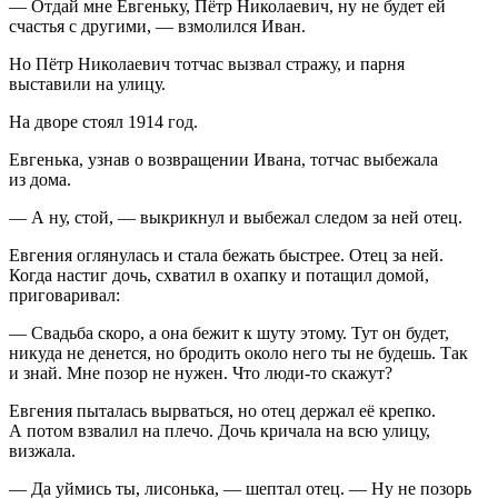
— Отдай мне Евгеньку, Пётр Николаевич, ну не будет ей
счастья с другими, — взмолился Иван.
Но Пётр Николаевич тотчас вызвал стражу, и парня
выставили на улицу.
На дворе стоял 1914 год.
Евгенька, узнав о возвращении Ивана, тотчас выбежала
из дома.
— А ну, стой, — выкрикнул и выбежал следом за ней отец.
Евгения оглянулась и стала бежать быстрее. Отец за ней.
Когда настиг дочь, схватил в охапку и потащил домой,
приговаривал:
— Свадьба скоро, а она бежит к шуту этому. Тут он будет,
никуда не денется, но бродить около него ты не будешь. Так
и знай. Мне позор не нужен. Что люди-то скажут?
Евгения пыталась вырваться, но отец держал её крепко.
А потом взвалил на плечо. Дочь кричала на всю улицу,
визжала.
— Да уймись ты, лисонька, — шептал отец. — Ну не позорь