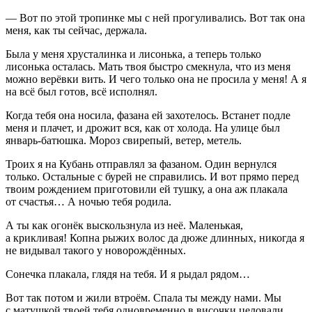
— Вот по этой тропинке мы с ней прогуливались. Вот так она
меня, как ты сейчас, держала.
Была у меня хрусталинка и лисонька, а теперь только
лисонька осталась. Мать твоя быстро смекнула, что из меня
можно верёвки вить. И чего только она не просила у меня! А я
на всё был готов, всё исполнял.
Когда тебя она носила, фазана ей захотелось. Встанет подле
меня и плачет, и дрожит вся, как от холода. На улице был
январь-батюшка. Мороз свирепый, ветер, метель.
Троих я на Кубань отправлял за фазаном. Один вернулся
только. Остальные с бурей не справились. И вот прямо перед
твоим рождением приготовили ей тушку, а она аж плакала
от счастья… А ночью тебя родила.
А ты как огонёк выскользнула из неё. Маленькая,
а крикливая! Копна рыжих волос да дюже длинных, никогда я
не видывал такого у новорождённых.
Сонечка плакала, глядя на тебя. И я рыдал рядом…
Вот так потом и жили втроём. Спала ты между нами. Мы
с матушкой твоей тебя одновременно в височки целовали,