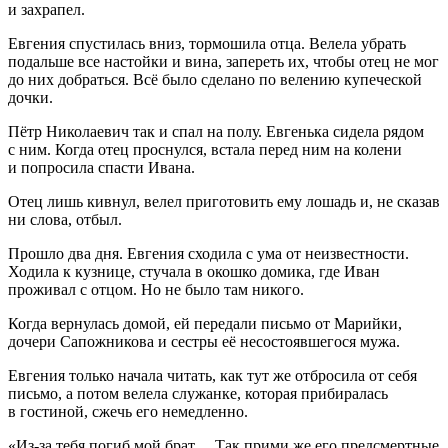
и захрапел.
Евгения спустилась вниз, тормошила отца. Велела убрать
подальше все настойки и вина, запереть их, чтобы отец не мог
до них добраться. Всё было сделано по велению купеческой
дочки.
Пётр Николаевич так и спал на полу. Евгенька сидела рядом
с ним. Когда отец проснулся, встала перед ним на колени
и попросила спасти Ивана.
Отец лишь кивнул, велел приготовить ему лошадь и, не сказав
ни слова, отбыл.
Прошло два дня. Евгения сходила с ума от неизвестности.
Ходила к кузнице, стучала в окошко домика, где Иван
проживал с отцом. Но не было там никого.
Когда вернулась домой, ей передали письмо от Марийки,
дочери Сапожникова и сестры её несостоявшегося мужа.
Евгения только начала читать, как тут же отбросила от себя
письмо, а потом велела служанке, которая прибиралась
в гостиной, сжечь его немедленно.
«Из-за тебя погиб мой брат… Так прими же его предсмертные