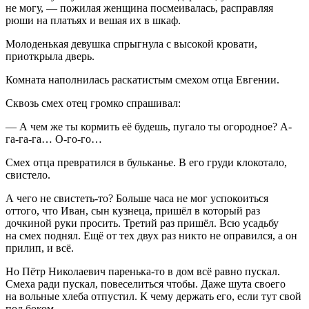
не могу, — пожилая женщина посмеивалась, расправляя
рюши на платьях и вешая их в шкаф.
Молоденькая девушка спрыгнула с высокой кровати,
приоткрыла дверь.
Комната наполнилась раскатистым смехом отца Евгении.
Сквозь смех отец громко спрашивал:
— А чем же ты кормить её будешь, пугало ты огородное? А-
га-га-га… О-го-го…
Смех отца превратился в бульканье. В его груди клокотало,
свистело.
А чего не свистеть-то? Больше часа не мог успокоиться
оттого, что Иван, сын кузнеца, пришёл в который раз
дочкиной руки просить. Третий раз пришёл. Всю усадьбу
на смех поднял. Ещё от тех двух раз никто не оправился, а он
прилип, и всё.
Но Пётр Николаевич паренька-то в дом всё равно пускал.
Смеха ради пускал, повеселиться чтобы. Даже шута своего
на вольные хлеба отпустил. К чему держать его, если тут свой
под боком.