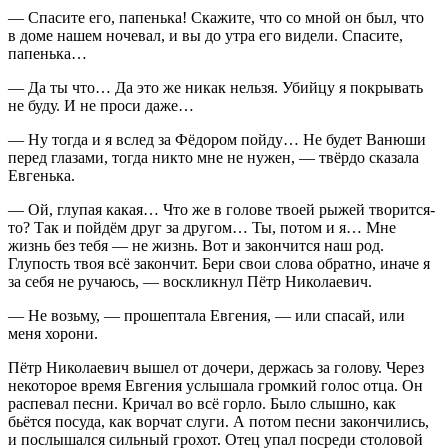
— Спасите его, папенька! Скажите, что со мной он был, что
в доме нашем ночевал, и вы до утра его видели. Спасите,
папенька…
— Да ты что… Да это же никак нельзя. Убийцу я покрывать
не буду. И не проси даже…
— Ну тогда и я вслед за Фёдором пойду… Не будет Ванюши
перед глазами, тогда никто мне не нужен, — твёрдо сказала
Евгенька.
— Ой, глупая какая… Что же в голове твоей рыжей творится-
то? Так и пойдём друг за другом… Ты, потом и я… Мне
жизнь без тебя — не жизнь. Вот и закончится наш род.
Глупость твоя всё закончит. Бери свои слова обратно, иначе я
за себя не ручаюсь, — воскликнул Пётр Николаевич.
— Не возьму, — прошептала Евгения, — или спасай, или
меня хорони.
Пётр Николаевич вышел от дочери, держась за голову. Через
некоторое время Евгения услышала громкий голос отца. Он
распевал песни. Кричал во всё горло. Было слышно, как
бьётся посуда, как ворчат слуги. А потом песни закончились,
и послышался сильный грохот. Отец упал посреди столовой