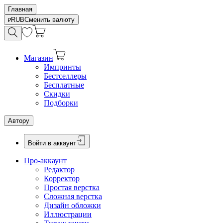
Главная
RUB
Сменить валюту
Магазин
Импринты
Бестселлеры
Бесплатные
Скидки
Подборки
Автору
Войти в аккаунт
Про-аккаунт
Редактор
Корректор
Простая верстка
Сложная верстка
Дизайн обложки
Иллюстрации