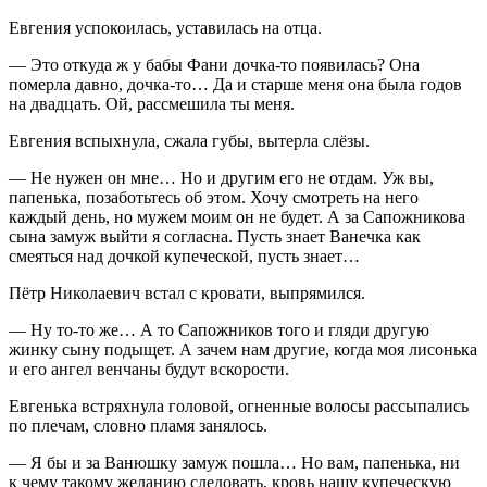
Евгения успокоилась, уставилась на отца.
— Это откуда ж у бабы Фани дочка-то появилась? Она
померла давно, дочка-то… Да и старше меня она была годов
на двадцать. Ой, рассмешила ты меня.
Евгения вспыхнула, сжала губы, вытерла слёзы.
— Не нужен он мне… Но и другим его не отдам. Уж вы,
папенька, позаботьтесь об этом. Хочу смотреть на него
каждый день, но мужем моим он не будет. А за Сапожникова
сына замуж выйти я согласна. Пусть знает Ванечка как
смеяться над дочкой купеческой, пусть знает…
Пётр Николаевич встал с кровати, выпрямился.
— Ну то-то же… А то Сапожников того и гляди другую
жинку сыну подыщет. А зачем нам другие, когда моя лисонька
и его ангел венчаны будут вскорости.
Евгенька встряхнула головой, огненные волосы рассыпались
по плечам, словно пламя занялось.
— Я бы и за Ванюшку замуж пошла… Но вам, папенька, ни
к чему такому желанию следовать, кровь нашу купеческую