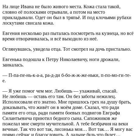
На лице Ивана не было живого места. Кожа стала такой,
словно её полосками отрывали, а потом на место
прикладывали. Одет он был в тряпьё. И под клочьями рубахи
лоскутами свисала кожа.
Евгения несколько раз пыталась посмотреть на кузнеца, но всё
время отворачивалась, и всё выходило из неё.
Оглянувшись, увидела отца. Тот смотрел на дочь пристально.
Евгенька подошла к Петру Николаевичу, ноги дрожали,
заикалась.
— П-па-пе-нь-к-а-а, ра-д-ди б-бо-ж-ж-же-ньки, п-по-мо-ги-те-
е.
— Я уже помог чем мог. Любишь — ухаживай, спасай.
Не любишь — оставь его там. Он без заботы нежилец.
Исполосовали его знатно. Мне пришлось грех на душу брать,
доказывать, что живёт он в моём доме. Сказал, что ради
памяти его отца, ради памяти боевых подвигов Евграфа
Силантьевича приютил бедного сына. Сапожников же
пожелал мне смерти мучительной. А тебе безбрачия на веки
вечные. Так что вот так, лисонька моя… Вот так… Я могу вас
прямо сейчас и благословить. А дальше будь что будет…