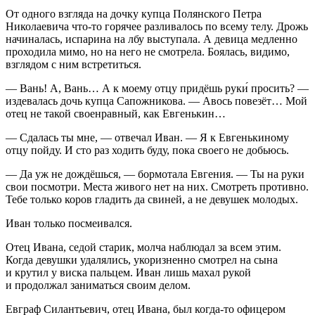
От одного взгляда на дочку купца Полянского Петра
Николаевича что-то горячее разливалось по всему телу. Дрожь
начиналась, испарина на лбу выступала. А девица медленно
проходила мимо, но на него не смотрела. Боялась, видимо,
взглядом с ним встретиться.
— Вань! А, Вань… А к моему отцу придёшь руки́ просить? —
издевалась дочь купца Сапожникова. — Авось повезёт… Мой
отец не такой своенравный, как Евгенькин…
— Сдалась ты мне, — отвечал Иван. — Я к Евгенькиному
отцу пойду. И сто раз ходить буду, пока своего не добьюсь.
— Да уж не дождёшься, — бормотала Евгения. — Ты на руки
свои посмотри. Места живого нет на них. Смотреть противно.
Тебе только коров гладить да свиней, а не девушек молодых.
Иван только посмеивался.
Отец Ивана, седой старик, молча наблюдал за всем этим.
Когда девушки удалялись, укоризненно смотрел на сына
и крутил у виска пальцем. Иван лишь махал рукой
и продолжал заниматься своим делом.
Евграф Силантьевич, отец Ивана, был когда-то офицером