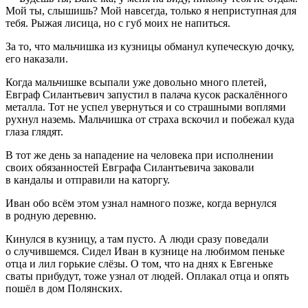
Мой ты, слышишь? Мой навсегда, только я неприступная для
тебя. Рыжая лисица, но с губ моих не напиться.
За то, что мальчишка из кузницы обманул купеческую дочку,
его наказали.
Когда мальчишке всыпали уже довольно много плетей,
Евграф Силантьевич запустил в палача кусок раскалённого
металла. Тот не успел увернуться и со страшными воплями
рухнул наземь. Мальчишка от страха вскочил и побежал куда
глаза глядят.
В тот же день за нападение на человека при исполнении
своих обязанностей Евграфа Силантьевича заковали
в кандалы и отправили на каторгу.
Иван обо всём этом узнал намного позже, когда вернулся
в родную деревню.
Кинулся в кузницу, а там пусто. А люди сразу поведали
о случившемся. Сидел Иван в кузнице на любимом пеньке
отца и лил горькие слёзы. О том, что на днях к Евгеньке
сваты прибудут, тоже узнал от людей. Оплакал отца и опять
пошёл в дом Полянских.