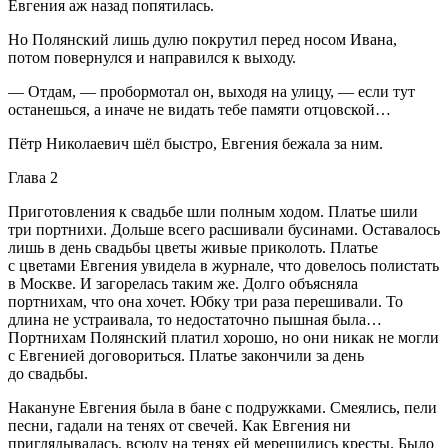
Евгения аж назад попятилась.
Но Полянский лишь дулю покрутил перед носом Ивана,
потом повернулся и направился к выходу.
— Отдам, — пробормотал он, выходя на улицу, — если тут
останешься, а иначе не видать тебе памяти отцовской…
Пётр Николаевич шёл быстро, Евгения бежала за ним.
Глава 2
Приготовления к свадьбе шли полным ходом. Платье шили
три портнихи. Дольше всего расшивали бусинами. Оставалось
лишь в день свадьбы цветы живые приколоть. Платье
с цветами Евгения увидела в журнале, что довелось полистать
в Москве. И загорелась таким же. Долго объясняла
портнихам, что она хочет. Юбку три раза перешивали. То
длина не устраивала, то недостаточно пышная была…
Портнихам Полянский платил хорошо, но они никак не могли
с Евгенией договориться. Платье закончили за день
до свадьбы.
Накануне Евгения была в бане с подружками. Смеялись, пели
песни, гадали на тенях от свечей. Как Евгения ни
приглядывалась, всюду на тенях ей мерещились кресты. Было