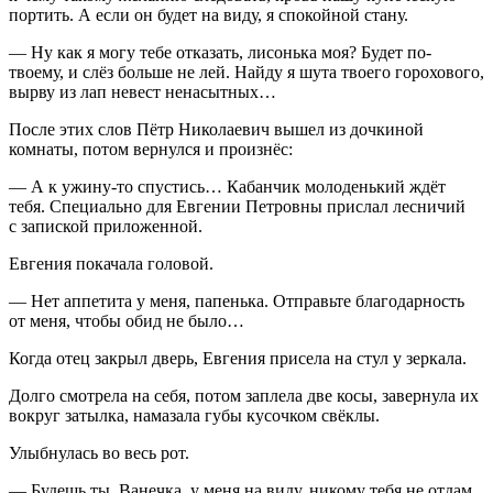
портить. А если он будет на виду, я спокойной стану.
— Ну как я могу тебе отказать, лисонька моя? Будет по-
твоему, и слёз больше не лей. Найду я шута твоего горохового,
вырву из лап невест ненасытных…
После этих слов Пётр Николаевич вышел из дочкиной
комнаты, потом вернулся и произнёс:
— А к ужину-то спустись… Кабанчик молоденький ждёт
тебя. Специально для Евгении Петровны прислал лесничий
с запиской приложенной.
Евгения покачала головой.
— Нет аппетита у меня, папенька. Отправьте благодарность
от меня, чтобы обид не было…
Когда отец закрыл дверь, Евгения присела на стул у зеркала.
Долго смотрела на себя, потом заплела две косы, завернула их
вокруг затылка, намазала губы кусочком свёклы.
Улыбнулась во весь рот.
— Будешь ты, Ванечка, у меня на виду, никому тебя не отдам.