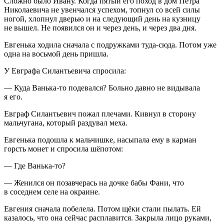
Сложно было Ивану. Когда пятый его поход в дом Петра
Николаевича не увенчался успехом, топнул со всей силы
ногой, хлопнул дверью и на следующий день на кузницу
не вышел. Не появился он и через день, и через два дня.
Евгенька ходила сначала с подружками туда-сюда. Потом уже
одна на восьмой день пришла.
У Евграфа Силантьевича спросила:
— Куда Ванька-то подевался? Больно давно не видывала
я его.
Евграф Силантьевич пожал плечами. Кивнул в сторону
мальчугана, который раздувал меха.
Евгенька подошла к мальчишке, насыпала ему в карман
горсть монет и спросила шёпотом:
— Где Ванька-то?
— Женился он позавчерась на дочке бабы Фани, что
в соседнем селе на окраине.
Евгения сначала побелела. Потом щёки стали пылать. Ей
казалось, что она сейчас расплавится. Закрыла лицо руками,