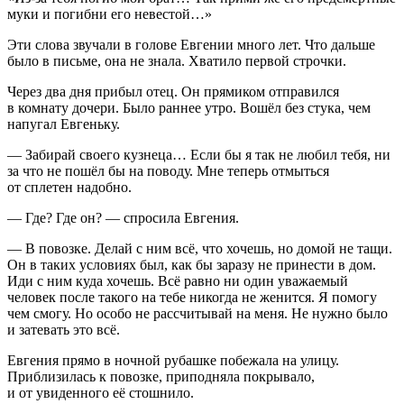
муки и погибни его невестой…»
Эти слова звучали в голове Евгении много лет. Что дальше
было в письме, она не знала. Хватило первой строчки.
Через два дня прибыл отец. Он прямиком отправился
в комнату дочери. Было раннее утро. Вошёл без стука, чем
напугал Евгеньку.
— Забирай своего кузнеца… Если бы я так не любил тебя, ни
за что не пошёл бы на поводу. Мне теперь отмыться
от сплетен надобно.
— Где? Где он? — спросила Евгения.
— В повозке. Делай с ним всё, что хочешь, но домой не тащи.
Он в таких условиях был, как бы заразу не принести в дом.
Иди с ним куда хочешь. Всё равно ни один уважаемый
человек после такого на тебе никогда не женится. Я помогу
чем смогу. Но особо не рассчитывай на меня. Не нужно было
и затевать это всё.
Евгения прямо в ночной рубашке побежала на улицу.
Приблизилась к повозке, приподняла покрывало,
и от увиденного её стошнило.