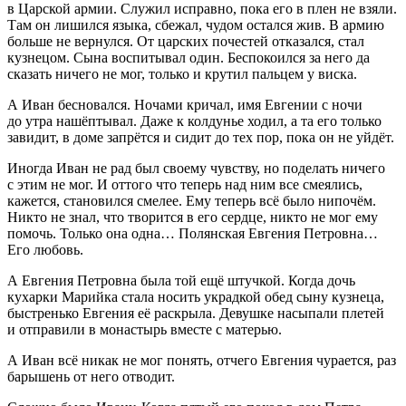
в Царской армии. Служил исправно, пока его в плен не взяли.
Там он лишился языка, сбежал, чудом остался жив. В армию
больше не вернулся. От царских почестей отказался, стал
кузнецом. Сына воспитывал один. Беспокоился за него да
сказать ничего не мог, только и крутил пальцем у виска.
А Иван бесновался. Ночами кричал, имя Евгении с ночи
до утра нашёптывал. Даже к колдунье ходил, а та его только
завидит, в доме запрётся и сидит до тех пор, пока он не уйдёт.
Иногда Иван не рад был своему чувству, но поделать ничего
с этим не мог. И оттого что теперь над ним все смеялись,
кажется, становился смелее. Ему теперь всё было нипочём.
Никто не знал, что творится в его сердце, никто не мог ему
помочь. Только она одна… Полянская Евгения Петровна…
Его любовь.
А Евгения Петровна была той ещё штучкой. Когда дочь
кухарки Марийка стала носить украдкой обед сыну кузнеца,
быстренько Евгения её раскрыла. Девушке насыпали плетей
и отправили в монастырь вместе с матерью.
А Иван всё никак не мог понять, отчего Евгения чурается, раз
барышень от него отводит.