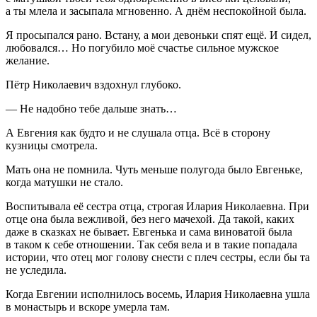
а ты млела и засыпала мгновенно. А днём неспокойной была.
Я просыпался рано. Встану, а мои девоньки спят ещё. И сидел,
любовался… Но погубило моё счастье сильное мужское
желание.
Пётр Николаевич вздохнул глубоко.
— Не надобно тебе дальше знать…
А Евгения как будто и не слушала отца. Всё в сторону
кузницы смотрела.
Мать она не помнила. Чуть меньше полугода было Евгеньке,
когда матушки не стало.
Воспитывала её сестра отца, строгая Илария Николаевна. При
отце она была вежливой, без него мачехой. Да такой, каких
даже в сказках не бывает. Евгенька и сама
вино
ватой была
в таком к себе отношении. Так себя вела и в такие попадала
истории, что отец мог голову снести с плеч сестры, если бы та
не уследила.
Когда Евгении исполнилось восемь, Илария Николаевна ушла
в монастырь и вскоре умерла там.