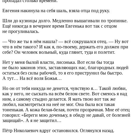
пропадал столько времени.
Евгения накинула на себя шаль, взяла отца под руку.
Шли до кузницы долго. Медленно вышагивали по тропинке.
Ещё никогда в вечернее время Евгенька вот так с отцом
не прогуливалась.
— Что же ты в нём нашла? — всё сокрушался отец. — Ну вот
что в нём такого? И как я, по-твоему, держать его должен при
себе? Он человек вольный, куда глянет, туда и полетит.
Нет у меня былой власти, лисонька. Вот если бы тогда
не было законов этих, заставляющих нас, благородных людей
остаться без силы рабочей, то я его приструнил бы быстро.
А тут… На всё воля Божья…
Но он от тебя никуда не денется, чувствую я… Такой любви,
как у него, не сыскать на всём белом свете. Вот смеюсь я над
ним, а самому стыдно делается. Я мать твою вот так же
любил, насмотреться на неё не мог. Она была вся такая
тоненькая. А кожа белая-белая, почти прозрачная. Мне её отец
говорил: «Береги мою доченьку, в обиду не давай, от болезней
защищай». А я не защитил…
Пётр Николаевич вдруг остановился. Оглянулся назад.