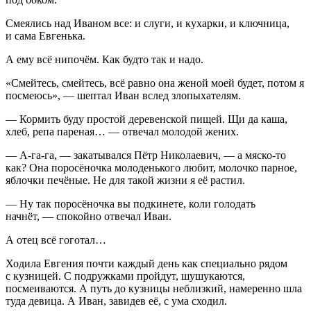
Смеялись над Иваном все: и слуги, и кухарки, и ключница,
и сама Евгенька.
А ему всё нипочём. Как будто так и надо.
«Смейтесь, смейтесь, всё равно она женой моей будет, потом я
посмеюсь», — шептал Иван вслед злопыхателям.
— Кормить буду простой деревенской пищей. Щи да каша,
хлеб, репа пареная… — отвечал молодой жених.
— А-га-га, — закатывался Пётр Николаевич, — а мяско-то
как? Она поросёночка молоденького любит, молочко парное,
яблочки печёные. Не для такой жизни я её растил.
— Ну так поросёночка вы подкинете, коли голодать
начнёт, — спокойно отвечал Иван.
А отец всё гоготал…
Ходила Евгения почти каждый день как специально рядом
с кузницей. С подружками пройдут, шушукаются,
посмеиваются. А путь до кузницы неблизкий, намеренно шла
туда девица. А Иван, завидев её, с ума сходил.