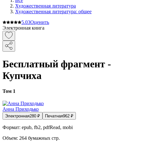
Все
Художественная литература
Художественная литература: общее
5.0
3
Оценить
Электронная книга
Бесплатный фрагмент -
Купчиха
Том 1
Анна Приходько
Электронная
280
₽
Печатная
962
₽
Формат:
epub, fb2, pdfRead, mobi
Объем:
264
бумажных стр.