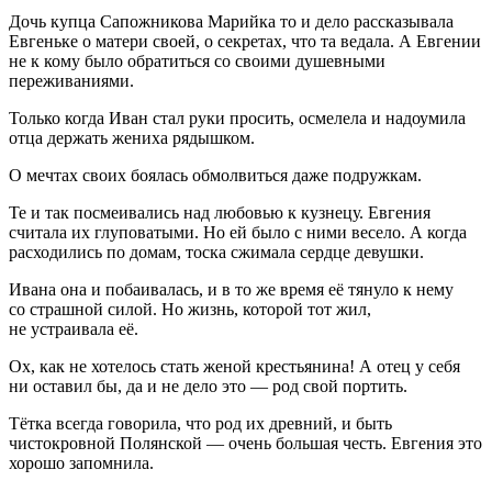
Дочь купца Сапожникова Марийка то и дело рассказывала
Евгеньке о матери своей, о секретах, что та ведала. А Евгении
не к кому было обратиться со своими душевными
переживаниями.
Только когда Иван стал руки просить, осмелела и надоумила
отца держать жениха рядышком.
О мечтах своих боялась обмолвиться даже подружкам.
Те и так посмеивались над любовью к кузнецу. Евгения
считала их глуповатыми. Но ей было с ними весело. А когда
расходились по домам, тоска сжимала сердце девушки.
Ивана она и побаивалась, и в то же время её тянуло к нему
со страшной силой. Но жизнь, которой тот жил,
не устраивала её.
Ох, как не хотелось стать женой крестьянина! А отец у себя
ни оставил бы, да и не дело это — род свой портить.
Тётка всегда говорила, что род их древний, и быть
чистокровной Полянской — очень большая честь. Евгения это
хорошо запомнила.