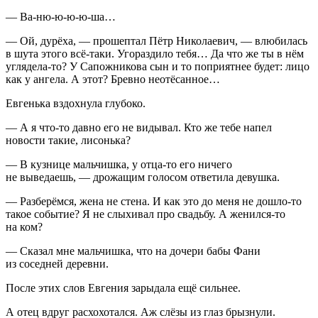
— Ва-ню-ю-ю-ю-ша…
— Ой, дурёха, — прошептал Пётр Николаевич, — влюбилась
в шута этого всё-таки. Угораздило тебя… Да что же ты в нём
углядела-то? У Сапожникова сын и то поприятнее будет: лицо
как у ангела. А этот? Бревно неотёсанное…
Евгенька вздохнула глубоко.
— А я что-то давно его не видывал. Кто же тебе напел
новости такие, лисонька?
— В кузнице мальчишка, у отца-то его ничего
не выведаешь, — дрожащим голосом ответила девушка.
— Разберёмся, жена не стена. И как это до меня не дошло-то
такое событие? Я не слыхивал про свадьбу. А женился-то
на ком?
— Сказал мне мальчишка, что на дочери бабы Фани
из соседней деревни.
После этих слов Евгения зарыдала ещё сильнее.
А отец вдруг расхохотался. Аж слёзы из глаз брызнули.