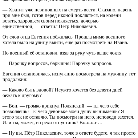
— Хватит уже не
вино
вных на смерть вести. Сказано, парень
при мне был, готов перед иконой поклясться, на колени
встать, здоровьем своим поклясться, дочерью
единственной, — ответил Пётр Николаевич.
От слов отца Евгения поёжилась. Прошла мимо военного,
хотела было на улицу выйти, ещё раз посмотреть на Ивана.
Но военный её остановил, взяв за руку чуть выше локтя.
— Парочку вопросов, барышня! Парочку вопросов.
Евгения остановилась, испуганно посмотрела на мужчину, тот
продолжил:
— Каково быть вдовой? Неужто хочется без девяти дней
бежать к другому?
— Вон, — громко крикнул Полянский, — ты чего себе
позволяешь? Ты чего девоньке моей душу вынимаешь? Я
этого так не оставлю. Ты посмотри на него, исповеди захотел.
Или ты, может, и грехи отпустишь? Во-о-о-н…
— Ну вы, Пётр Николаевич, тоже в ответе будете, я так просто