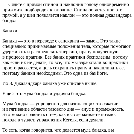
— Сядьте с прямой спиной и наклонив голову одновременно
прижмите подбородок к ключице. Спина остается при это
прямой, а у шеи появляется наклон — это полная джаландхара
бандха.
Бандхи
Бандха — это в переводе с санскрита — замок. Это такие
специально принимаемые положения тела, которые помогают
удерживать и распределять энергию, прану полученную
в процессе практик. Без бандх практики бесполезны, потому
как если их не делать, то все, что мы заработали во практики
просто рассеется, а цель сохранить прану и накапливать ее,
поэтому бандхи необходимы. Это одна из баз йоги.
Их 3. Джаландхара бандха уже описана выше.
Еще 2 это мула бандха и уддияна бандха.
Мула бандха — упрощенно для начинающих это сжатие
и втягивание области тазового дна — анус и
промежност
ь.
Это можно сравнить с тем, как вы сдерживаете позывы
похода в туалет, упражнения Кегеля, если делали.
То есть, когда говорится, что делается мула бандха, вы