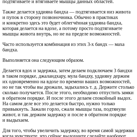
подтягиваете и втягиваете мышцы данных областей.
Также делается уддияна бандха — подтягивается низ живота
и пупок в сторону позвоночника. Обычно в практиках
и конкретно здесь это будет облегчённая уддияна бандха,
которая делается на вдохе, а потому просто подтягиваете
мышцы живота внутрь, но не на пределе возможностей.
Часто используется комбинация из этих 3-х бандх — маха
бандха.
Выполняется она следующим образом.
Делается вдох и задержка, затем делаем подключаем 3 бандхи
в таком порядке, джаландхару, мула бандху, уддияну держим
их одновременно на вдохе по времени ваших возможностей,
но не так чтобы вы дрожали, задыхались т. д. Держите столько
сколько получается. После этого, необходимо отпустить замки
в обратном порядке. И после этого делаем спокойный выдох.
На самом деле все это делается быстро, нужно только
привыкнуть. Зажали горло, сжали мышцы таза, подтянули
живот, и так держим задержку и после в обратном порядке
и выдыхаем.
Для того, чтобы увеличить задержку, во время самой задержки
когда чувствуете, что сейчас выдохните сделайте наоборот