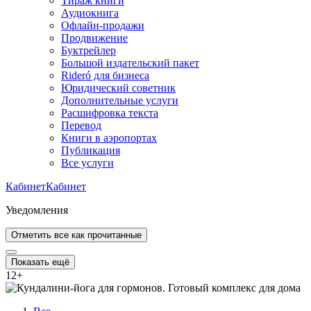
Тираж книги
Аудиокнига
Офлайн-продажи
Продвижение
Буктрейлер
Большой издательский пакет
Rideró для бизнеса
Юридический советник
Дополнительные услуги
Расшифровка текста
Перевод
Книги в аэропортах
Публикация
Все услуги
Кабинет
Кабинет
Уведомления
Отметить все как прочитанные
Показать ещё
12
+