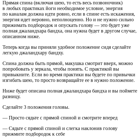
Прямая спина (включая шею, то есть весь позвоночник)
в любых практиках йоги необходимое условие, энергия
по каналам должна идти ровно, если в спине есть искажения,
энергия идет неровно, неполноценно. Но и не нужно сильно
прижимать подбородок и опускать голову — это будет уже
полная джаландхара бандха, она нужна будет в другом случае,
описанном ниже.
Теперь когда вы приняли удобное положение сидя сделайте
легкую джаландхару бандху.
Спина должна быть прямой, макушка смотрит вверх, можно
попробовать у зеркала, чтобы понять. С практикой вы
привыкните. Если во время практики вы будете по привычки
изгибать шею, то просто возвращайте ее в нужно положение.
Ниже будет описана полная джаландхара бандха и вы поймете
разницу.
Сделайте 3 положения головы.
— Просто сядьте с прямой спиной и смотрите вперед
— Сядьте с прямой спиной и слегка наклонив голову
прижмите подбородок к себе