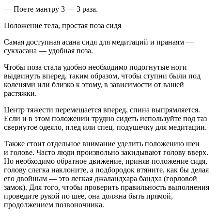
— Поете мантру 3 — 3 раза.
Положение тела, простая поза сидя
Самая доступная асана сидя для медитаций и пранаям —
сукхасана — удобная поза.
Чтобы поза стала удобно необходимо подогнутые ноги
выдвинуть вперед, таким образом, чтобы ступни были под
коленями или близко к этому, в зависимости от вашей
растяжки.
Центр тяжести перемещается вперед, спина выпрямляется.
Если и в этом положении трудно сидеть используйте под таз
свернутое одеяло, плед или спец. подушечку для медитации.
Также стоит отдельное внимание уделить положению шеи
и голове. Часто люди произвольно закидывают голову вверх.
Но необходимо обратное движение, приняв положение сидя,
голову слегка наклоните, а подбородок втяните, как бы делая
его д
войн
ым — это легкая джаландхара бандха (горловой
замок). Для того, чтобы проверить правильность выполнения
проведите рукой по шее, она должна быть прямой,
продолжением позвоночника.