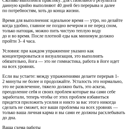
Сколько выполнять практику
: для стабильного результата
данную крийю выполняют 40 дней без перерыва и далее
по потребностям, хоть до конца жизни.
Время для выполнения:
идеальное время — утро, но делайте
когда удобно, главное не поздно вечером и не перед сном,
только натощак, можно пить чистую теплую воду
до и во время. После плотной еды как минимум должно
пройти 3- 4 часа.
Условия:
при каждом упражнение указано как
концентрироваться и визуализация, это выполнять
обязательно, йога — это не гимнастика, работа в йоге идет
на всех уровнях.
Если вы устаете:
между упражнениями делаете перерыв 1-
2 минуты не более и продолжайте. Усталость это нормально,
это не развлечение, тяжело должно быть, это аскеза,
преодоление себя и своих проблем которые вы сами себе
заработали, теперь чтобы от этих проблем избавиться
придется приложить усилия и никто за вас этого никогда
сделать не сможет, все ваши проблемы на всех уровнях —
только ваша личная карма и вы сами ее должны расхлебывать
до дна.
Ваша схема работы