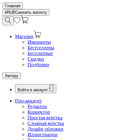
Главная
RUB
Сменить валюту
Магазин
Импринты
Бестселлеры
Бесплатные
Скидки
Подборки
Автору
Войти в аккаунт
Про-аккаунт
Редактор
Корректор
Простая верстка
Сложная верстка
Дизайн обложки
Иллюстрации