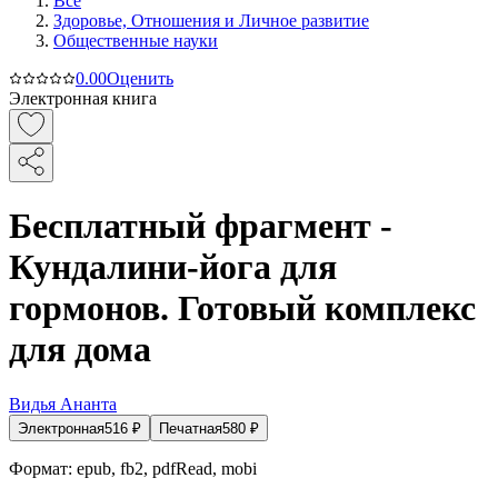
Все
Здоровье, Отношения и Личное развитие
Общественные науки
0.0
0
Оценить
Электронная книга
Бесплатный фрагмент -
Кундалини-йога для
гормонов. Готовый комплекс
для дома
Видья Ананта
Электронная
516
₽
Печатная
580
₽
Формат:
epub, fb2, pdfRead, mobi