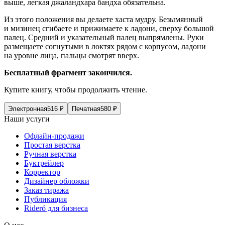
выше, легкая джаландхара бандха обязательна.
Из этого положения вы делаете хаста мудру. Безымянный
и мизинец сгибаете и прижимаете к ладони, сверху большой
палец. Средний и указательный палец выпрямлены. Руки
размещаете согнутыми в локтях рядом с корпусом, ладони
на уровне лица, пальцы смотрят вверх.
Бесплатный фрагмент закончился.
Купите книгу, чтобы продолжить чтение.
Электронная
516
₽
Печатная
580
₽
Наши услуги
Офлайн-продажи
Простая верстка
Ручная верстка
Буктрейлер
Корректор
Дизайнер обложки
Заказ тиража
Публикация
Rideró для бизнеса