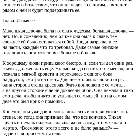
станет его Божеством, что он не падет к ее ногам, а встанет
рядом с ней и будет поддерживать ее.
Глава. И имя ее
Маленькая девочка была готова к чудесам, большая девочка —
нет. Но, к сожалению, чем ближе она была к славе, тем
сложнее ей было оставаться собой. Люди разрывали ее
на части, каждый что-то требовал. Даже самые близкие
отдалились, они хотели все больше и больше.
К хорошему люди привыкают быстро, и, если ты дал один раз,
значит, должен дать еще. Ночью, когда ей никто не мешал, она
лежала в мягкой кровати и ворочалась с одного бока
на другой, смотря на стену. Для нее это было словно игра:
одна сторона стены красивая, будто воплощение ее мечты,
а на другой стороне еще не доклеены обои. Она лежала и тихо
смотрела, чтобы никто не услышал ее мыслей, но на самом
деле это был крик о помощи…
Конечно, она уже давно могла доклеить и оставшуюся часть
стены, но тогда она признала бы, что все кончено. Тихая
грусть и печаль надежды давала жизнь тому, что уже давно
мертво. «Возможно, этого всего и не было раньше?» —
задается вопросом читатель.