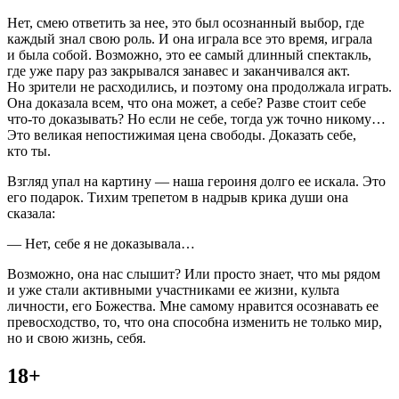
Нет, смею ответить за нее, это был осознанный выбор, где
каждый знал свою роль. И она играла все это время, играла
и была собой. Возможно, это ее самый длинный спектакль,
где уже пару раз закрывался занавес и заканчивался акт.
Но зрители не расходились, и поэтому она продолжала играть.
Она доказала всем, что она может, а себе? Разве стоит себе
что-то доказывать? Но если не себе, тогда уж точно никому…
Это великая непостижимая цена свободы. Доказать себе,
кто ты.
Взгляд упал на картину — наша
героин
я долго ее искала. Это
его подарок. Тихим трепетом в надрыв крика души она
сказала:
— Нет, себе я не доказывала…
Возможно, она нас слышит? Или просто знает, что мы рядом
и уже стали активными участниками ее жизни, культа
личности, его Божества. Мне самому нравится осознавать ее
превосходство, то, что она способна изменить не только мир,
но и свою жизнь, себя.
18+