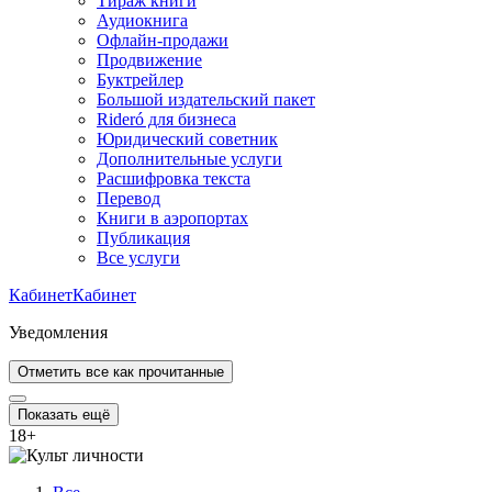
Тираж книги
Аудиокнига
Офлайн-продажи
Продвижение
Буктрейлер
Большой издательский пакет
Rideró для бизнеса
Юридический советник
Дополнительные услуги
Расшифровка текста
Перевод
Книги в аэропортах
Публикация
Все услуги
Кабинет
Кабинет
Уведомления
Отметить все как прочитанные
Показать ещё
18
+