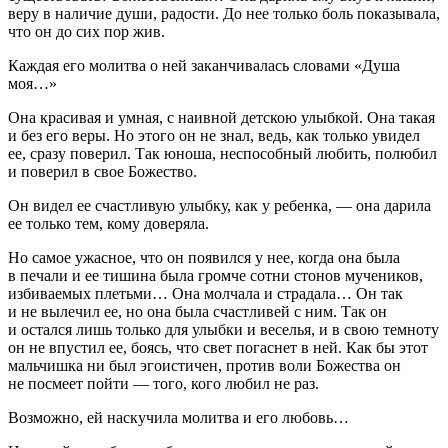
веру в наличие души, радости. До нее только боль показывала,
что он до сих пор жив.
Каждая его молитва о ней заканчивалась словами «Душа
моя…»
Она красивая и умная, с наивной детскою улыбкой. Она такая
и без его веры. Но этого он не знал, ведь, как только увидел
ее, сразу поверил. Так юноша, неспособный любить, полюбил
и поверил в свое Божество.
Он видел ее счастливую улыбку, как у ребенка, — она дарила
ее только тем, кому доверяла.
Но самое ужасное, что он появился у нее, когда она была
в печали и ее тишина была громче сотни стонов мучеников,
избиваемых плетьми… Она молчала и страдала… Он так
и не вылечил ее, но она была счастливей с ним. Так он
и остался лишь только для улыбки и веселья, и в свою темноту
он не впустил ее, боясь, что свет погаснет в ней. Как бы этот
мальчишка ни был эгоистичен, против воли Божества он
не посмеет пойти — того, кого любил не раз.
Возможно, ей наскучила молитва и его любовь…