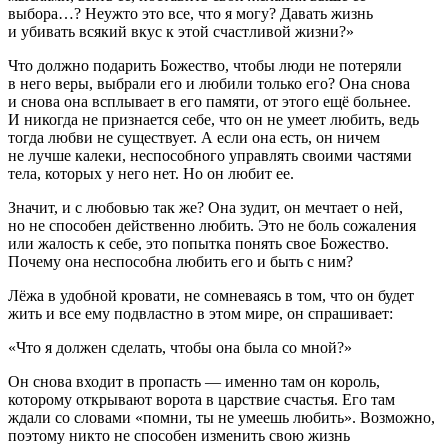
выбора…? Неужто это все, что я могу? Давать жизнь
и убивать всякий вкус к этой счастливой жизни?»
Что должно подарить Божество, чтобы люди не потеряли
в него веры, выбрали его и любили только его? Она снова
и снова она всплывает в его памяти, от этого ещё больнее.
И никогда не признается себе, что он не умеет любить, ведь
тогда любви не существует. А если она есть, он ничем
не лучше калеки, неспособного управлять своими частями
тела, которых у него нет. Но он любит ее.
Значит, и с любовью так же? Она зудит, он мечтает о ней,
но не способен действенно любить. Это не боль сожаления
или жалость к себе, это попытка понять свое Божество.
Почему она неспособна любить его и быть с ним?
Лёжа в удобной кровати, не сомневаясь в том, что он будет
жить и все ему подвластно в этом мире, он спрашивает:
«Что я должен сделать, чтобы она была со мной?»
Он снова входит в пропасть — именно там он король,
которому открывают ворота в царствие счастья. Его там
ждали со словами «помни, ты не умеешь любить». Возможно,
поэтому никто не способен изменить свою жизнь