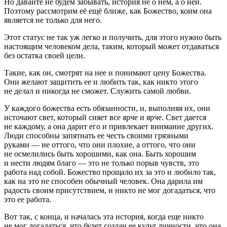
Но давайте не будем забывать, история не о нем, а о ней.
Поэтому рассмотрим её ещё ближе, как Божество, коим она
является не только для него.
Этот статус не так уж легко и получить, для этого нужно быть
настоящим человеком дела, таким, который может отдаваться
без остатка своей цели.
Такие, как он, смотрят на нее и понимают цену Божества.
Они желают защитить ее и любить так, как никто этого
не делал и никогда не сможет. Служить самой любви.
У каждого божества есть обязанности, и, выполняя их, они
источают свет, который сияет все ярче и ярче. Свет дается
не каждому, а она дарит его и привлекает внимание других.
Люди способны запятнать ее честь своими грязными
руками — не оттого, что они плохие, а оттого, что они
не осмелились быть хорошими, как она. Быть хорошим
и нести людям благо — это не только порыв чувств, это
работа над собой. Божество прощало их за это и любило так,
как на это не способен обычный человек. Она дарила им
радость своим присутствием, и никто не мог догадаться, что
это ее работа.
Вот так, с конца, и началась эта история, когда еще никто
не мог догадаться, что будет создан ее культ личности, что она