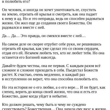
и полюбить его?
Он человек, и иногда он хочет уничтожить ее, спустить
на землю, отрезать ей крылья и смотреть, как она падает
к нему в ад. Но и это неправда, ведь он способен радоваться
жизни. Он жил еще до создания своего Божества. Он
радовался и вместе с ней.
Да… Да… Это правда, он смеялся вместе с ней…
На самом деле он скорее отрубит себе руки, не решившись
отрезать ей крылья, как уже сделал это со своим сердцем,
отдав его ей. Незачем любить тех, кто не любит тебя. Но она
останется его Богиней навсегда.
Давайте будем честны, она не первая. С каждым разом всё
сложнее и сложнее приходить в себя. Пьедестал Божеств
растет. К счастью, очень медленно, и каждый раз
в исступлении он верит, что она способна полюбить его.
Но эта история не о его любви, а о его вере… И он будет, как
слепец, верить до конца своей жизни, что она и есть его
Божество, даже когда уйдет в небытие.
Кто должен решать, чему быть и чему не суждено
существовать? Божественная… Она дарила ему вкус к жизни,