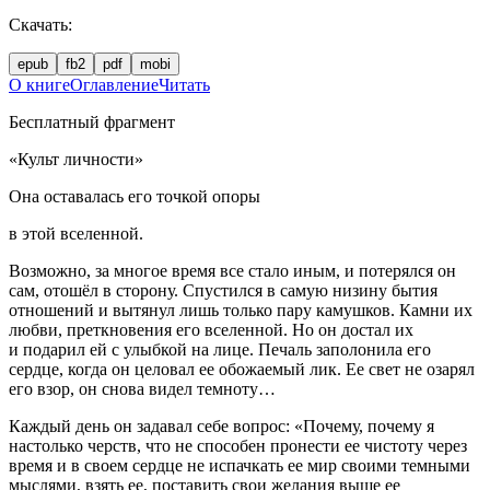
Скачать:
epub
fb2
pdf
mobi
О книге
Оглавление
Читать
Бесплатный фрагмент
«Культ личности»
Она оставалась его точкой опоры
в этой вселенной.
Возможно, за многое время все стало иным, и потерялся он
сам, отошёл в сторону. Спустился в самую низину бытия
отношений и вытянул лишь только пару камушков. Камни их
любви, преткновения его вселенной. Но он достал их
и подарил ей с улыбкой на лице. Печаль заполонила его
сердце, когда он целовал ее обожаемый лик. Ее свет не озарял
его взор, он снова видел темноту…
Каждый день он задавал себе вопрос: «Почему, почему я
настолько черств, что не способен пронести ее чистоту через
время и в своем сердце не испачкать ее мир своими темными
мыслями, взять ее, поставить свои желания выше ее