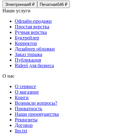
Электронная
8
₽
Печатная
546
₽
Наши услуги
Офлайн-продажи
Простая верстка
Ручная верстка
Буктрейлер
Корректор
Дизайнер обложки
Заказ тиража
Публикация
Rideró для бизнеса
О нас
О сервисе
О магазине
Книги
Возникли вопросы?
Приватность
Наши преимущества
Реквизиты
Договор
llm.txt