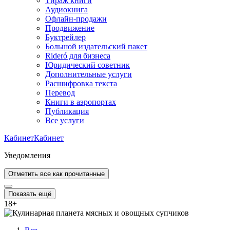
Тираж книги
Аудиокнига
Офлайн-продажи
Продвижение
Буктрейлер
Большой издательский пакет
Rideró для бизнеса
Юридический советник
Дополнительные услуги
Расшифровка текста
Перевод
Книги в аэропортах
Публикация
Все услуги
Кабинет
Кабинет
Уведомления
Отметить все как прочитанные
Показать ещё
18
+