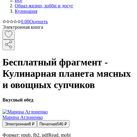
Все
Образ жизни, хобби и досуг
Кулинария
0.0
0
Оценить
Электронная книга
Бесплатный фрагмент -
Кулинарная планета мясных
и овощных супчиков
Вкусный обед
Марина Аглоненко
Электронная
8
₽
Печатная
546
₽
Формат:
epub, fb2, pdfRead, mobi