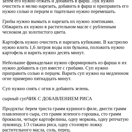
затем его нужно отжать и добавить в фарш. Лук нужно
очистить и мелко нарезать, добавить в фарш и приправить его
нужно солью и перцем и тщательно нужно перемешать.
Грибы нужно вымыть и нарезать их нужно ломтиками.
Обжарить их нужно в растительном масле с рубленным
чесноком до золотистого цвета.
Картофель нужно очистить и нарезать кубиками. В кастрюлю
нужно влить 1,6 литров воды или бульона, положить нужно
картофель и варить нужно десять минут.
Небольшие фрикадельки нужно сформировать из фарша и их
нужно добавить в суп вместе с грибами. Суп нужно
приправить солью и перцем. Варить суп нужно на медленном
огне примерно пят
надцат
ь минут.
Суп нужно снять с огня и добавить зелень.
сырный супЧИК С ДОБАВЛЕНИЕМ РИСА
Продукты: берем триста грамм куриного филе, двести грамм
плавленного сыра, сто грамм зеленого горошка, сто грамм
брокколи, четыре картофелины, одну морковь, одну репчатую
луковицу, 1/3 стакана риса, одну столовую ложку
растительного масла, соль, перец.