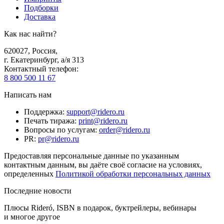
Подборки
Доставка
Как нас найти?
620027
,
Россия
,
г. Екатеринбург, а/я 313
Контактный телефон
:
8 800 500 11 67
Написать нам
Поддержка
:
support@ridero.ru
Печать тиража
:
print@ridero.ru
Вопросы по услугам
:
order@ridero.ru
PR
:
pr@ridero.ru
Предоставляя персональные данные по указанным
контактным данным, вы даёте своё согласие на условиях,
определенных
Политикой обработки персональных данных
Последние новости
Плюсы Rideró, ISBN в подарок, буктрейлеры, вебинары
и многое другое