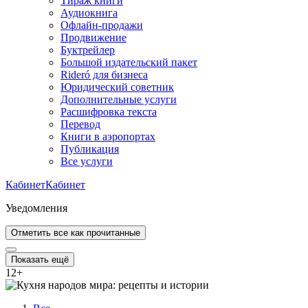
Тираж книги
Аудиокнига
Офлайн-продажи
Продвижение
Буктрейлер
Большой издательский пакет
Rideró для бизнеса
Юридический советник
Дополнительные услуги
Расшифровка текста
Перевод
Книги в аэропортах
Публикация
Все услуги
Кабинет
Кабинет
Уведомления
Отметить все как прочитанные
Показать ещё
12
+