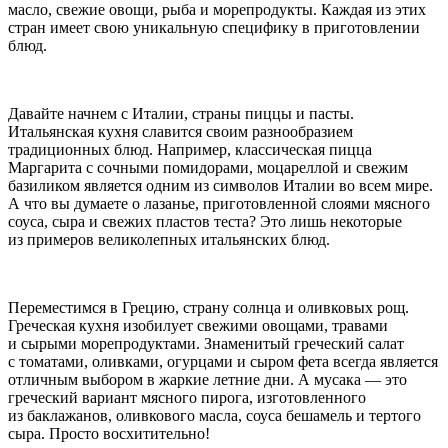
масло, свежие овощи, рыба и морепродукты. Каждая из этих
стран имеет свою уникальную специфику в приготовлении
блюд.
Давайте начнем с Италии, страны пиццы и пасты.
Итальянская кухня славится своим разнообразием
традиционных блюд. Например, классическая пицца
Маргарита с сочными помидорами, моцареллой и свежим
базиликом является одним из символов Италии во всем мире.
А что вы думаете о лазанье, приготовленной слоями мясного
соуса, сыра и свежих пластов теста? Это лишь некоторые
из примеров великолепных итальянских блюд.
Переместимся в Грецию, страну солнца и оливковых рощ.
Греческая кухня изобилует свежими овощами, травами
и сырыми морепродуктами. Знаменитый греческий салат
с томатами, оливками, огурцами и сыром фета всегда является
отличным выбором в жаркие
летн
ие дни. А мусака — это
греческий вариант мясного пирога, изготовленного
из баклажанов, оливкового масла, соуса бешамель и тертого
сыра. Просто восхитительно!