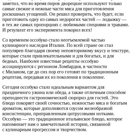
заметил, что во время пиров дворецкие используют только
самые свежие и нежные части мяса для приготовления
роскошных угощений. Он решил проверить, что будет, если
приготовить одну из самых недорогих частей — лодыжку —
в тех же самых пропорциях с любимыми специями и травами.
И результат его эксперимента покорил всех!
Со временем оссобуко стало неотъемлемой частью
кулинарного наследия Италии. По всей стране он стал
популярен благодаря своему неповторимому вкусу и текстуре,
которые стали привлекательными и для богатых, и для
бедных. Наиболее известные рецепты оссобуко
ассоциируются с регионом Ломбардия, в частности
с Миланом, где до сих пор его готовят по традиционным
рецептам, передавая их из поколения в поколение.
Сегодня оссобуко стало идеальным вариантом для
праздничного ужина или обеда, а также отличным способом
преподнести гастрономический сюрприз для гостей. Это
блюдо покоряет своей сочностью, нежностью мяса и богатым
ароматом, которые дополняются соусом желеобразной
консистенции, приправленным цитрусовыми нотками.
Оссобуко — это традиционное итальянское блюдо, которое
напоминает нам о замечательной истории, связанной
с кулинарным прогрессом и творчеством.