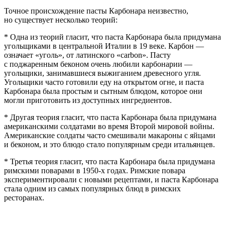
Точное происхождение пасты Карбонара неизвестно,
но существует несколько теорий:
* Одна из теорий гласит, что паста Карбонара была придумана
угольщиками в центральной Италии в 19 веке. Карбон —
означает «уголь», от латинского «carbon». Пасту
с поджаренным беконом очень любили карбонарии —
угольщики, занимавшиеся выжиганием древесного угля.
Угольщики часто готовили еду на открытом огне, и паста
Карбонара была простым и сытным блюдом, которое они
могли приготовить из доступных ингредиентов.
* Другая теория гласит, что паста Карбонара была придумана
америк
анскими солдатами во время Второй мировой
войн
ы.
Америк
анские солдаты часто смешивали макароны с яйцами
и беконом, и это блюдо стало популярным среди итальянцев.
* Третья теория гласит, что паста Карбонара была придумана
римскими поварами в 1950-х годах. Римские повара
экспериментировали с новыми рецептами, и паста Карбонара
стала одним из самых популярных блюд в римских
ресторанах.