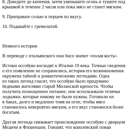
8. Доведите до кипения, затем уменьшите огонь и тушите под
крышкой в течение 2 часов или пока мясо не станет мягким.
9. Приправьте солью и перцем по вкусу.
10. Подавайте с гремолатой
.
Немного истории
В переводе с итальянского osso buco значит «полая кость».
Истоки оссобуко восходят к Италии 19 века. Точные сведения
о его появлении не сохранились, история его возникновения
окружена тайной и романтическими легендами. Одна
из таких легенд гласит, что оссобуко было придумано
бедными жителями старой Миланской крепости. Чтобы
получить полноценное питание, они использовали телячьи
лодыжки, которые никому не были нужны. Готовили их
в баках, долго и медленно томя на огне, чтобы мясо
становилось невероятно мягким, а его вкус становился более
богатым.
Другая легенда связывает происхождение оссобуко с дворцом
Медичи в Флоренции. Говорят, что королевский повар