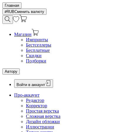
Главная
RUB
Сменить валюту
Магазин
Импринты
Бестселлеры
Бесплатные
Скидки
Подборки
Автору
Войти в аккаунт
Про-аккаунт
Редактор
Корректор
Простая верстка
Сложная верстка
Дизайн обложки
Иллюстрации