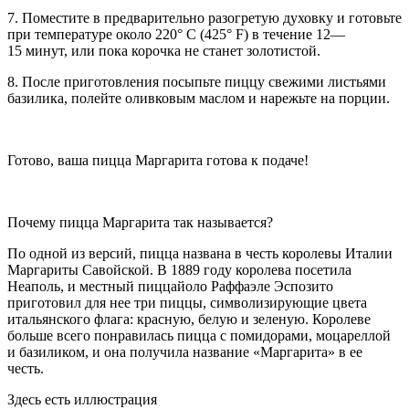
7. Поместите в предварительно разогретую духовку и готовьте
при температуре около 220° C (425° F) в течение 12—
15 минут, или пока корочка не станет золотистой.
8. После приготовления посыпьте пиццу свежими листьями
базилика, полейте оливковым маслом и нарежьте на порции.
Готово, ваша пицца Маргарита готова к подаче!
Почему пицца Маргарита так называется?
По одной из версий, пицца названа в честь королевы Италии
Маргариты Савойской. В 1889 году королева посетила
Неаполь, и местный пиццайоло Раффаэле Эспозито
приготовил для нее три пиццы, символизирующие цвета
итальянского флага: красную, белую и зеленую. Королеве
больше всего понравилась пицца с помидорами, моцареллой
и базиликом, и она получила название «Маргарита» в ее
честь.
Здесь есть иллюстрация