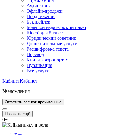
Тираж книги
Аудиокнига
Офлайн-продажи
Продвижение
Буктрейлер
Большой издательский пакет
Rideró для бизнеса
Юридический советник
Дополнительные услуги
Расшифровка текста
Перевод
Книги в аэропортах
Публикация
Все услуги
Кабинет
Кабинет
Уведомления
Отметить все как прочитанные
Показать ещё
0
+