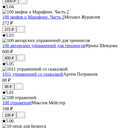
1400
₽
5.0
4
100 мифов о Марафоне. Часть 2
Михаил Журавлев
272
₽
272
₽
5.0
3
100 авторских упражнений для тренингов
Ирина Шевцова
600
₽
600
₽
5.0
5
1011 упражнений со скакалкой
Артем Патрикеев
88
₽
88
₽
5.0
1
108 отражений
Максим Мейстер
108
₽
108
₽
5.0
6