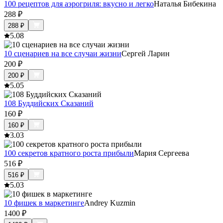
100 рецептов для аэрогриля: вкусно и легко
Наталья Бибекина
288
₽
288
₽
5.0
8
10 сценариев на все случаи жизни
Сергей Ларин
200
₽
200
₽
5.0
5
108 Буддийских Сказаний
160
₽
160
₽
3.0
3
100 секретов кратного роста прибыли
Мария Сергеева
516
₽
516
₽
5.0
3
10 фишек в маркетинге
Andrey Kuzmin
1400
₽