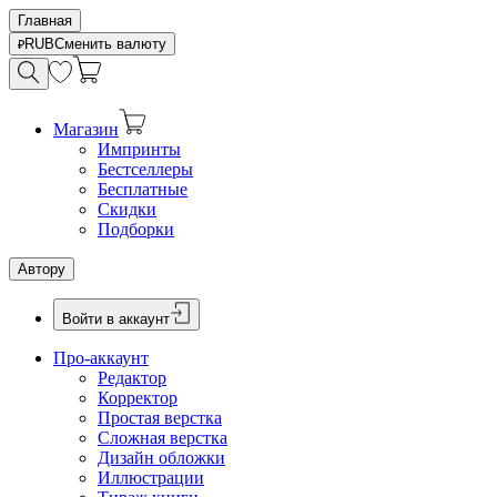
Главная
RUB
Сменить валюту
Магазин
Импринты
Бестселлеры
Бесплатные
Скидки
Подборки
Автору
Войти в аккаунт
Про-аккаунт
Редактор
Корректор
Простая верстка
Сложная верстка
Дизайн обложки
Иллюстрации