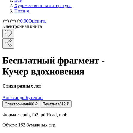
Все
Художественная литература
Поэзия
0.0
0
Оценить
Электронная книга
Бесплатный фрагмент -
Кучер вдохновения
Стихи разных лет
Александр Бутенин
Электронная
400
₽
Печатная
812
₽
Формат:
epub, fb2, pdfRead, mobi
Объем:
162
бумажных стр.