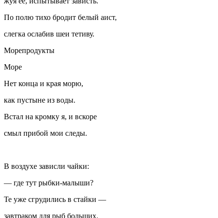
жуя ее, испытывает зависть.
По полю тихо бродит белый аист,
слегка ослабив шеи тетиву.
Морепродукты
Море
Нет конца и края морю,
как пустыне из воды.
Встал на кромку я, и вскоре
смыл прибой мои следы.
В воздухе зависли чайки:
— где тут рыбки-малыши?
Те уже сгрудились в стайки —
завтраком для рыб больших.