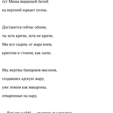
тут Миша ящерицей белой
на верхний юркает полок.
Достанется сейчас обоим,
ты хоть кричи, хоть не кричи.
Мы все сидим, от жара воем,
кряхтим и стонем, как сычи.
Мы жертвы банщиков-масонов,
создавших адскую жару,
уже лежим как макароны,
отваренные на пару.
— Вот это кайф! — мычишь ты вкратце.