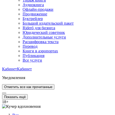
Тираж книги
Аудиокнига
Офлайн-продажи
Продвижение
Буктрейлер
Большой издательский пакет
Rideró для бизнеса
Юридический советник
Дополнительные услуги
Расшифровка текста
Перевод
Книги в аэропортах
Публикация
Все услуги
Кабинет
Кабинет
Уведомления
Отметить все как прочитанные
Показать ещё
18
+