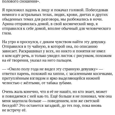
полового сношения».
Я приложил ладонь к лицу и покачал головой. Побеседовав
немного о астральных телах, людях, крови, диетах и других
обыденных темах для разговора, мы разбежались в ночи.
Арина отправилась домой, в свой космический мир, я
отправился к себе домой, вполне обычный для человеческого
глаза.
На утро я проснулся, с диким чувством найти эту девушку.
Отправился в ту чайную, в которой она, по описанию
зависает. Раскрашивал у всех, но никто и понятия не имел
о ком идёт речь, и только увидел листок с рисунком, похожим
на её творения, указал на него пальцем.
— «Около полу года не видел эту странную девушку» —
ответил парень, похожий на хиппи, с засаленными косичками,
притуплённым взглядом и ярко выделяющейся нижней
челюстью с жёлтыми, от
табак
а зубами.
Очень жаль конечно, что я её не нашёл, но кто знает, может
и повидаемся с ней как-то. Ещё больше я не понимал, чем она
меня зацепила больше — поведением, или же светской
беседой? Это останется загадкой, до тех пор, пока вновь
не встречу её.