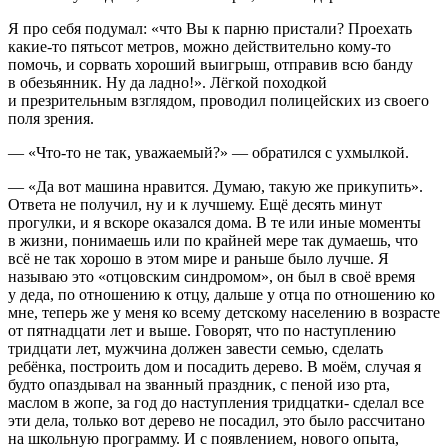
Я про себя подумал: «что Вы к парню пристали? Проехать
какие-то пятьсот метров, можно действительно кому-то
помочь, и сорвать хороший выигрыш, отправив всю банду
в обезьянник. Ну да ладно!». Лёгкой походкой
и презрительным взглядом, проводил полицейских из своего
поля зрения.
— «Что-то не так, уважаемый?» — обратился с ухмылкой.
— «Да вот машина нравится. Думаю, такую же прикупить».
Ответа не получил, ну и к лучшему. Ещё десять минут
прогулки, и я вскоре оказался дома. В те или иные моменты
в жизни, понимаешь или по крайней мере так думаешь, что
всё не так хорошо в этом мире и раньше было лучше. Я
называю это «отцовским синдромом», он был в своё время
у деда, по отношению к отцу, дальше у отца по отношению ко
мне, теперь же у меня ко всему детскому населению в возрасте
от пятнадцати лет и выше. Говорят, что по наступлению
тридцати лет, мужчина должен завести семью, сделать
ребёнка, построить дом и посадить дерево. В моём, случая я
будто опаздывал на званный праздник, с пеной изо рта,
маслом в жопе, за год до наступления тридцатки- сделал все
эти дела, только вот дерево не посадил, это было рассчитано
на школьную программу. И с появлением, нового опыта,