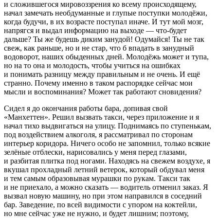
и сложившегося мировоззрения ко всему происходящему,
начал замечать необдуманные и глупые поступки молодёжи,
когда будучи, в их возрасте поступал иначе. И тут мой мозг,
напрягся и выдал информацию на выходе — что-будет
дальше? Ты же будешь диким занудой! Одумайся! Ты не так
свеж, как раньше, но и не стар, что б впадать в занудный
водоворот, наших обыденных дней. Молодёжь может и тупа,
но на то она и молодость, чтобы учиться на ошибках
и понимать разницу между правильным и не очень. И ещё
странно. Почему именно в таком распорядке сейчас мои
мысли и воспоминания? Может так работают сновидения?
Сидел я до окончания работы бара, допивая свой
«Манхеттен». Решил вызвать такси, через приложение и я
начал тихо выдвигаться на улицу. Поднимаясь по ступенькам,
под воздействием
алкогол
я, я рассматривал по сторонам
интерьер коридора. Ничего особо не запомнил, только всякие
зелёные отблески, нарисовались у меня перед глазами,
и разбитая плитка под ногами. Находясь на свежем воздухе, я
вкушал прохладный летний ветерок, который обдувал меня
и тем самым образовывая мурашки по рукам. Такси так
и не приехало, а можно сказать — водитель отменил заказ. Я
вызвал новую машину, но при этом направился в соседний
бар. Заведение, по всей видимости с упором на коктейли,
но мне сейчас уже не нужно, и будет лишним; поэтому,