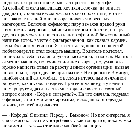
подойдя к барной стойке, заказал просто чашку кофе.
За стойкой стояла маленькая, хрупкая девочка, на вид лет
двадцати, с общим весом массы около сорока пяти, но это
не важно, т.к. с ней мне не соревноваться в весовых
категориях. Включив кофемолку, пару взмахов правой руки,
шум помола жерновов, забивка кофейной
таблет
ки, и пару
других примочек в приготовлении кофе и мой божественный
напиток готов, вместе с фильтрованной, как сказала бармен,
четырёх систем очистки. Я рассчитался, конечно наличкой,
поблагодарил и стал ожидать машину. Водитель подъехал,
но посадил себе в салон другого пассажира, и поехал. На что я
отменил машину, получив списание с карты, подумав, что
нужно написать отзыв за работу данной организации, вызвал
новое такси, через другое приложение. Не прошло и 3 минут,
прибыл синий автомобиль, с весьма интересным мужчиной
за рулём, как я узнал позднее. Присев в машину, я уточнил
по маршруту адреса, на что мне задали совсем не связный
вопрос с моим: «Кофе и
сигар
еты?». На что сначала, подумал
о фильме, а потом о моих ароматах, исходящих от одежды
и кожи, по всей видимости.
— «Кофе да! Я выпил. Перед…. Выходом. Но вот
сигар
еты, я
с восьмого класса не употребляю… как говорится, пока мамка
не заметила. ха» — ответил с улыбкой на лице я.