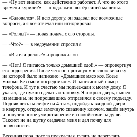
— «Ну вот видите, как действенно работает. А что до этого
времени
курил
и?» — продолжил шофёр синей машины.
— «Баловался». И всю дорогу, он задавал все возможные
вопросы, а я всё отвечал или игнорировал.
— «Роллы?» — новая подача с его стороны.
— «Что?» — в недоумении спросил я.
— «Вы ели роллы?» -продолжил он.
— «Нет.! Я питаюсь только домашней едой.» — опровергнул
его подозрения. После чего он протянул мне свою визитку
на которой было написано: «Домашнее мясо коз. Козье
молоко. Без гмо и посредников». И написанный номер
телефона. И тут к счастью мы подъезжали к моему дому. Я
указал, где нужно сделать остановку. Я открыл дверь, вышел
из машины, не попрощавшись отправился к своему подъезду.
Поднявшись на лифте на 4 этаж, подойдя к входной двери
в квартиру, открыл замочную скважину ключом, зашёл внутрь
и получил некое умиротворение и спокойствие на душе.
Таксист не на шутку озадачил меня и дал почву для
нервозности.
Весенняя пора, погода прекрасная, гулять не перегулять.