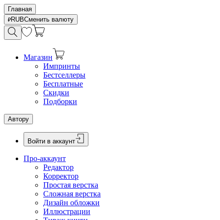
Главная
RUB
Сменить валюту
Магазин
Импринты
Бестселлеры
Бесплатные
Скидки
Подборки
Автору
Войти в аккаунт
Про-аккаунт
Редактор
Корректор
Простая верстка
Сложная верстка
Дизайн обложки
Иллюстрации