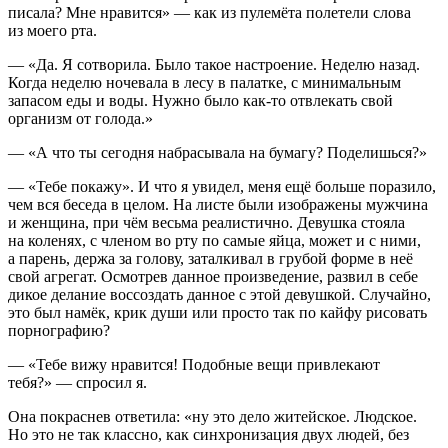
писала? Мне нравится» — как из пулемёта полетели слова
из моего рта.
— «Да. Я сотворила. Было такое настроение. Неделю назад.
Когда неделю ночевала в лесу в палатке, с минимальным
запасом еды и воды. Нужно было как-то отвлекать свой
организм от голода.»
— «А что ты сегодня набрасывала на бумагу? Поделишься?»
— «Тебе покажу». И что я увидел, меня ещё больше поразило,
чем вся беседа в целом. На листе были изображены мужчина
и женщина, при чём весьма реалистично. Девушка стояла
на коленях, с
член
ом во рту по самые яйца, может и с ними,
а парень, держа за голову, заталкивал в грубой форме в неё
свой агрегат. Осмотрев данное произведение, развил в себе
дикое делание воссоздать данное с этой девушкой. Случайно,
это был намёк, крик души или просто так по
кайф
у рисовать
порнографию?
— «Тебе вижу нравится! Подобные вещи привлекают
тебя?» — спросил я.
Она покраснев ответила: «ну это дело житейское. Людское.
Но это не так классно, как синхронизация двух людей, без