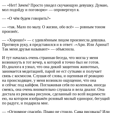
— «Нет! Зачем? Просто увидел скучающую девушку. Думаю,
мол подойду и поговорю» — опровергнул я.
— «О чём будем говорить?»
— «так. Мало по малу. О жизни, обо всё» — ровным тоном
произнёс.
— «Хорошо!» — с удивлённым лицом произнесла девушка.
Протянув руку, я представился и в ответ: -«Ари. Или Арина!!
Так меня друзья называют» — объяснила.
И тут началась очень странная беседа, что могла у меня
возникнуть в тот вечер, к которой я точно был не готов.
Из диалога я узнал, что она дикий защитник животных,
занимается медитацией, парой не ест сутками и получает
связь с космосом. Слушая её слова, и оценивая её реакцию
на происходящее, у меня возникло ощущение, что она
и сейчас под
кайф
ом. Поглаживая себя по коленкам, иногда
смеясь, она очень внимательно слушала и вела диалог. Она
достала из рюкзака рисунок, сделанный по всей видимости
ею, на котором изображён розовый милый единорог, бегущий
по радуге, и подарила мне.
— «Огромное спасибо. Право не стоило. Сама рисовала? Или