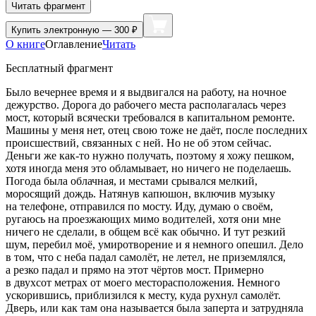
Читать фрагмент
Купить
электронную — 300 ₽
О книге
Оглавление
Читать
Бесплатный фрагмент
Было вечернее время и я выдвигался на работу, на ночное
дежурство. Дорога до рабочего места располагалась через
мост, который всячески требовался в капитальном ремонте.
Машины у меня нет, отец свою тоже не даёт, после последних
происшествий, связанных с ней. Но не об этом сейчас.
Деньги же как-то нужно получать, поэтому я хожу пешком,
хотя иногда меня это обламывает, но ничего не поделаешь.
Погода была облачная, и местами срывался мелкий,
моросящий дождь. Натянув капюшон, включив музыку
на телефоне, отправился по мосту. Иду, думаю о своём,
ругаюсь на проезжающих мимо водителей, хотя они мне
ничего не сделали, в общем всё как обычно. И тут резкий
шум, перебил моё, умиротворение и я немного опешил. Дело
в том, что с неба падал самолёт, не летел, не приземлялся,
а резко падал и прямо на этот чёртов мост. Примерно
в двухсот метрах от моего месторасположения. Немного
ускорившись, приблизился к месту, куда рухнул самолёт.
Дверь, или как там она называется была заперта и затрудняла