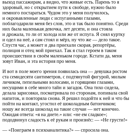
выход пассажирам, а видно, что живые есть. Парень то я
здоровый, но с открытием пути к свободе, нужно было
немного постараться. Чудом это у меня получилось,
и окровавленные люди с испуганными глазами,
поблагодарили меня без слов, это и так было понятно. Среди
них была маленькая девочка, лет десяти, и она стояла
и дрожала, то ли от холода или же от испуга. Я снял куртку
и одел на неё, а сам стоял и мёрз, ну что же — дело такое.
Спустя час, а может и два приехали скорая, репортёры,
полиция и отец мой приехал. Так я стал героем в таком
происшествии в своём маленьком городе. Кстати да, меня
зовут Иван, и эта история про меня.
И вот в поле моего зрения появилась она — девушка ростом
ста семидесяти сантиметров, с подтянутой фигурой, милым
личиком, пепельными волосами, и горящими глазами,
несущими в себе много тайн и загадок. Она тихо сидела,
делала зарисовки, посматривала по сторонам, попивала свой
напиток, и повторяла снова. Я решил подойти к ней и что бы
пойти на контакт, угостил её шоколадным батончиком;
ношу же всегда шоколад на такие случаи — нет конечно.
Ожидая ответа: «я на диете.» или: «не ем сладкое»;
пододвинул сладость к её рукам и произнёс: — «Не грусти!»
— «Поиграем в психоаналитика?» — спросила она.