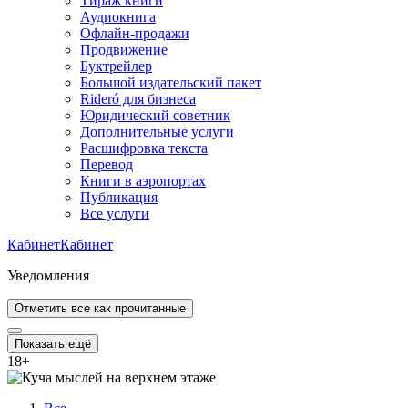
Тираж книги
Аудиокнига
Офлайн-продажи
Продвижение
Буктрейлер
Большой издательский пакет
Rideró для бизнеса
Юридический советник
Дополнительные услуги
Расшифровка текста
Перевод
Книги в аэропортах
Публикация
Все услуги
Кабинет
Кабинет
Уведомления
Отметить все как прочитанные
Показать ещё
18
+