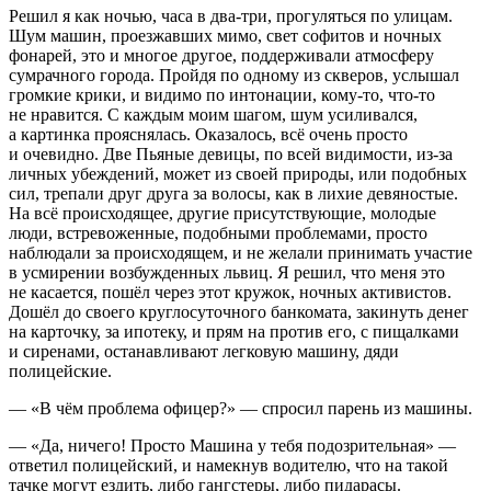
Решил я как ночью, часа в два-три, прогуляться по улицам.
Шум машин, проезжавших мимо, свет софитов и ночных
фонарей, это и многое другое, поддерживали атмосферу
сумрачного города. Пройдя по одному из скверов, услышал
громкие крики, и видимо по интонации, кому-то, что-то
не нравится. С каждым моим шагом, шум усиливался,
а картинка прояснялась. Оказалось, всё очень просто
и очевидно. Две Пьяные девицы, по всей видимости, из-за
личных убеждений, может из своей природы, или подобных
сил, трепали друг друга за волосы, как в лихие девяностые.
На всё происходящее, другие присутствующие, молодые
люди, встревоженные, подобными проблемами, просто
наблюдали за происходящем, и не желали принимать участие
в усмирении возбужденных львиц. Я решил, что меня это
не касается, пошёл через этот кружок, ночных активистов.
Дошёл до своего круглосуточного банкомата, закинуть денег
на карточку, за ипотеку, и прям на против его, с пищалками
и сиренами, останавливают легковую машину, дяди
полицейские.
— «В чём проблема офицер?» — спросил парень из машины.
— «Да, ничего! Просто Машина у тебя подозрительная» —
ответил полицейский, и намекнув водителю, что на такой
тачке могут ездить, либо гангстеры, либо
пидар
асы.