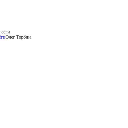
ёги
Олег Торбин