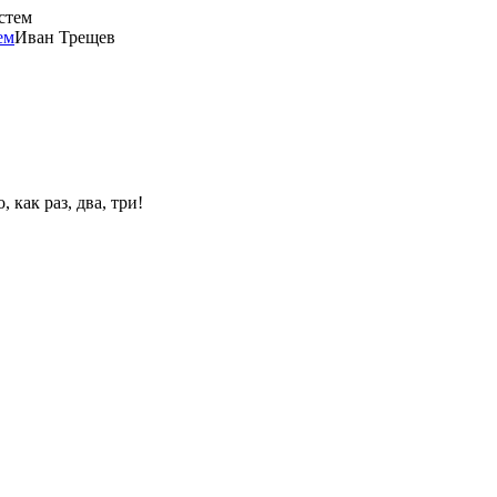
ем
Иван Трещев
 как раз, два, три!