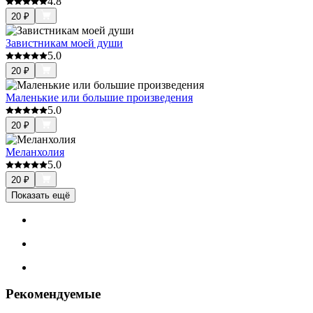
4.8
20
₽
Завистникам моей души
5.0
20
₽
Маленькие или большие произведения
5.0
20
₽
Меланхолия
5.0
20
₽
Показать ещё
Рекомендуемые