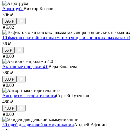
Аэротруба
Виктор Козлов
396
₽
396
₽
5.0
2
10 фактов о китайских шахматах сянцы и японских шахматах с
56
₽
56
₽
0.0
0
Активные продажи 4.0
Вера Бокарева
380
₽
380
₽
0.0
0
Алгоритмы сторителлинга
Сергей Гузенков
480
₽
480
₽
0.0
0
50 идей для деловой коммуникации
Андрей Афонин