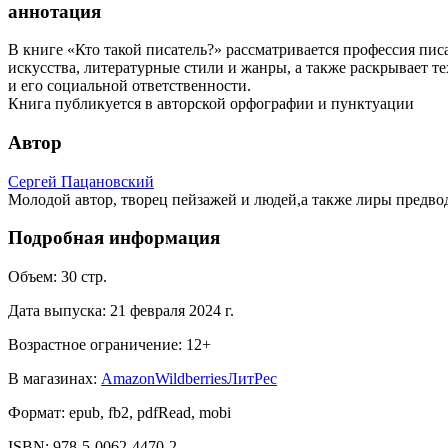
аннотация
В книге «Кто такой писатель?» рассматривается профессия писа
искусства, литературные стили и жанры, а также раскрывает т
и его социальной ответственности.
Книга публикуется в авторской орфографии и пунктуации
Автор
Сергей Пацановский
Молодой автор, творец пейзажей и людей,а также лиры предво
Подробная информация
Объем:
30
стр.
Дата выпуска:
21 февраля 2024 г.
Возрастное ограничение:
12
+
В магазинах:
Amazon
Wildberries
ЛитРес
Формат:
epub, fb2, pdfRead, mobi
ISBN:
978-5-0062-4470-2