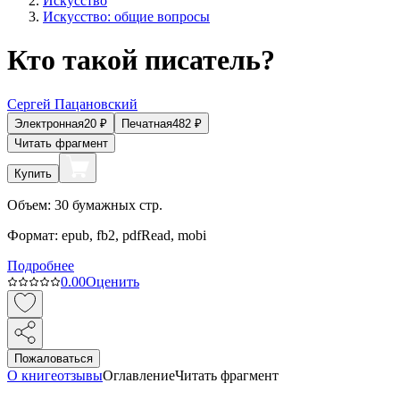
Искусство
Искусство: общие вопросы
Кто такой писатель?
Сергей Пацановский
Электронная
20
₽
Печатная
482
₽
Читать фрагмент
Купить
Объем:
30
бумажных стр.
Формат:
epub, fb2, pdfRead, mobi
Подробнее
0.0
0
Оценить
Пожаловаться
О книге
отзывы
Оглавление
Читать фрагмент