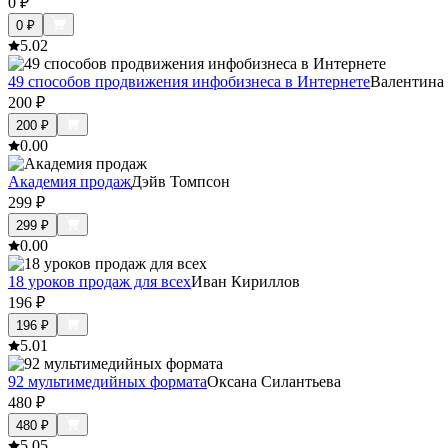
0
₽
0
₽
5.0
2
49 способов продвижения инфобизнеса в Интернете
Валентина
200
₽
200
₽
0.0
0
Академия продаж
Дэйв Томпсон
299
₽
299
₽
0.0
0
18 уроков продаж для всех
Иван Кириллов
196
₽
196
₽
5.0
1
92 мультимедийных формата
Оксана Силантьева
480
₽
480
₽
5.0
5