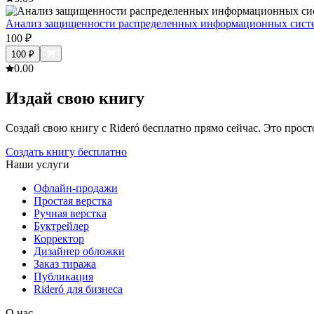
Анализ защищенности распределенных информационных сист
100
₽
100
₽
0.0
0
Издай свою книгу
Создай свою книгу с Rideró бесплатно прямо сейчас. Это просто,
Создать книгу бесплатно
Наши услуги
Офлайн-продажи
Простая верстка
Ручная верстка
Буктрейлер
Корректор
Дизайнер обложки
Заказ тиража
Публикация
Rideró для бизнеса
О нас