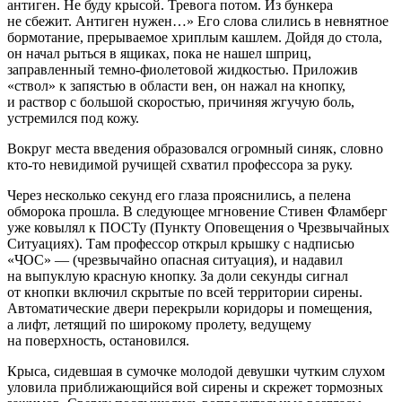
антиген. Не буду крысой. Тревога потом. Из бункера
не сбежит. Антиген нужен…» Его слова слились в невнятное
бормотание, прерываемое хриплым кашлем. Дойдя до стола,
он начал рыться в ящиках, пока не нашел шприц,
заправленный темно-фиолетовой жидкостью. Приложив
«ствол» к запястью в области вен, он нажал на кнопку,
и раствор с большой скоростью, причиняя жгучую боль,
устремился под кожу.
Вокруг места введения образовался огромный синяк, словно
кто-то невидимой ручищей схватил профессора за руку.
Через несколько секунд его глаза прояснились, а пелена
обморока прошла. В следующее мгновение Стивен Фламберг
уже ковылял к ПОСТу (Пункту Оповещения о Чрезвычайных
Ситуациях). Там профессор открыл крышку с надписью
«ЧОС» — (чрезвычайно опасная ситуация), и надавил
на выпуклую красную кнопку. За доли секунды сигнал
от кнопки включил скрытые по всей территории сирены.
Автоматические двери перекрыли коридоры и помещения,
а лифт, летящий по широкому пролету, ведущему
на поверхность, остановился.
Крыса, сидевшая в сумочке молодой девушки чутким слухом
уловила приближающийся вой сирены и скрежет тормозных