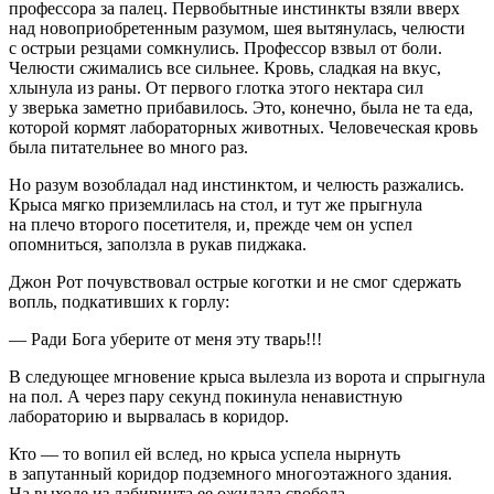
профессора за палец. Первобытные инстинкты взяли вверх
над новоприобретенным разумом, шея вытянулась, челюсти
с острыи резцами сомкнулись. Профессор взвыл от боли.
Челюсти сжимались все сильнее. Кровь, сладкая на вкус,
хлынула из раны. От первого глотка этого нектара сил
у зверька заметно прибавилось. Это, конечно, была не та еда,
которой кормят лабораторных животных. Человеческая кровь
была питательнее во много раз.
Но разум возобладал над инстинктом, и челюсть разжались.
Крыса мягко приземлилась на стол, и тут же прыгнула
на плечо второго посетителя, и, прежде чем он успел
опомниться, заползла в рукав пиджака.
Джон Рот почувствовал острые коготки и не смог сдержать
вопль, подкативших к горлу:
— Ради Бога уберите от меня эту тварь!!!
В следующее мгновение крыса вылезла из ворота и спрыгнула
на пол. А через пару секунд покинула ненавистную
лабораторию и вырвалась в коридор.
Кто — то вопил ей вслед, но крыса успела нырнуть
в запутанный коридор подземного многоэтажного здания.
На выходе из лабиринта ее ожидала свобода.