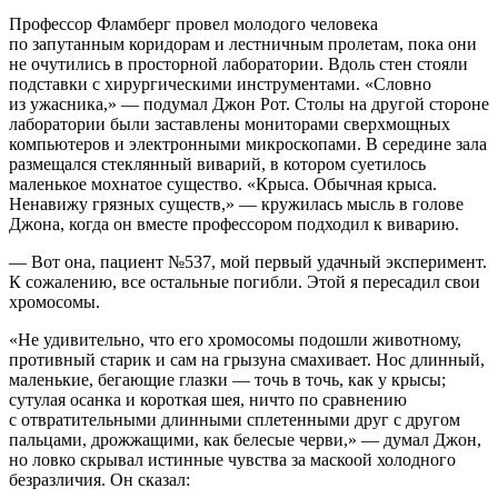
Профессор Фламберг провел молодого человека
по запутанным коридорам и лестничным пролетам, пока они
не очутились в просторной лаборатории. Вдоль стен стояли
подставки с хирургическими инструментами. «Словно
из ужасника,» — подумал Джон Рот. Столы на другой стороне
лаборатории были заставлены мониторами сверхмощных
компьютеров и электронными микроскопами. В середине зала
размещался стеклянный виварий, в котором суетилось
маленькое мохнатое существо. «Крыса. Обычная крыса.
Ненавижу грязных существ,» — кружилась мысль в голове
Джона, когда он вместе профессором подходил к виварию.
— Вот она, пациент №537, мой первый удачный эксперимент.
К сожалению, все остальные погибли. Этой я пересадил свои
хромосомы.
«Не удивительно, что его хромосомы подошли животному,
противный старик и сам на грызуна смахивает. Нос длинный,
маленькие, бегающие глазки — точь в точь, как у крысы;
сутулая осанка и короткая шея, ничто по сравнению
с отвратительными длинными сплетенными друг с другом
пальцами, дрожжащими, как белесые черви,» — думал Джон,
но ловко скрывал истинные чувства за маскоой холодного
безразличия. Он сказал: