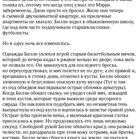
толика их, потому что когда отец узнал что Мэрри
забеременела, Джон просто их бросил. Жили они теперь
в съемной двухкомнатной квартире, на приличные
апартменты не хватало. Билли ходил в обыкновенную школу,
где над ним часто подшучивали старшеклассники-
футболисты.
Но в одну ночь все изменилось.
Однажды Билли увлекся игрой старым баскетбольным мячом,
который до вечера кидал в ржавое кольцо во дворе, пока мать
не позвала его. Он замахнулся для последнего броска,
но переусердствовал, и мяч полетел не по дуге, а по прямой и,
врезавшись в стенку дома, отскочил в кусты. Билли обошел
зловонную и безусловно опасную кучу мусора (Тут и там
из под объедков выглядывали острые обломки арматуры).
Когда Билли обошел свалку, он увидел свой мяч, лежащий
в тени кустов, которые чудом выжили среди мусорного
смрада. Он наклонился подобрать мяч, но незаметная тень
выпрыгнула из-под куста и вцепилась в запястье правой руки.
Острые зубы пронзили
вены
, а маленькая крысиная глотка
присосалась к ране. Но продолжалось это лишь несколько
секунд. Свободной рукой Билли обхватил крысу, она разжала
челюсти, но расцарапала при этом кожу острыми, как
бритв
а,
когтями. Билли резко сбросил крысу на землю, он пытался