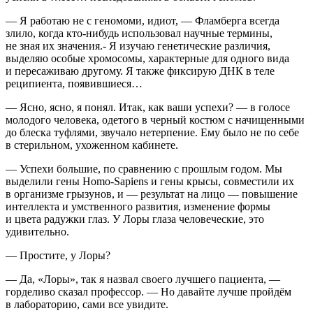
— Я работаю не с геномоми, идиот, — Фламберга всегда
злило, когда кто-нибудь использовал научные термины,
не зная их значения.- Я изучаю генетические различия,
выделяю особые хромосомы, характерные для одного вида
и пересаживаю другому. Я также фиксирую ДНК в теле
реципиента, появившиеся…
— Ясно, ясно, я понял. Итак, как ваши успехи? — в голосе
молодого человека, одетого в черный костюм с начищенными
до блеска туфлями, звучало нетерпение. Ему было не по себе
в стерильном, ухоженном кабинете.
— Успехи большие, по сравнению с прошлым годом. Мы
выделили гены Homo-Sapiens и гены крысы, совместили их
в организме грызунов, и — результат на лицо — повышение
интеллекта и умственного развития, изменение формы
и цвета радужки глаз. У Лоры глаза человеческие, это
удивительно.
— Простите, у Лоры?
— Да, «Лоры», так я назвал своего лучшего пациента, —
горделиво сказал профессор. — Но давайте лучше пройдём
в лабораторию, сами все увидите.