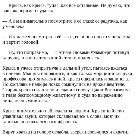
— Крыса, как крыса, тупая, как все остальные. Не думаю, что
ваш эксперимент удался.
— А вы внимательно посмотрите в её глаза: ее радужка, как
у человека.
— И как же я посмотрю в её глаза, если она носится по клетке
и вертит головой.
— Ну, это поправимо, — с этими словами Фламберг потянул
за ручку, и часть стеклянной стенки поднялась.
Крыса в ужасе отпрыгнула в дальний угол, пытаясь вжаться
в панель. Мышцы напряглись, и как только морщинистая рука
профессора протянулась к ней, крыса ощерилась и зашипела.
Но костлявые пальцы ловко сомкнулись на дрожащем теле.
Старик крепко сжал тело и, сдавил голову. Джон Рот заглянул
в глаза беспоомощному животному, и судя по выражению
лица, очень удивился.
Крыса внимательно наблюдала за людьми. Крысиный слух
улавливал звуки, которые складывались в слова, мозг их
записывал и пытался расшифровать.
Вдруг хватка на голове ослабла, зверек изловчился и схватил