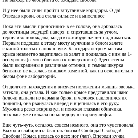
И у нее были силы пройти запутанные коридоры. О да!
Отведав крови, она стала сильнее и выносливее.
Пока эти мысли проносились в ее голове, она добралась
до лестницы ведущей наверх, и спрятавшись за углом,
терпеливо подождала, когда кто-нибудь начнет подниматься.
Первым подошел к этому месту мужчина в белом халате
с кипой толстых папок в руке. Благодаря острым когтям
крыса незаметно зацепилась за халат и поднялась с ним да 1-
ого уровня (самого близкого к поверхности). Здесь стены
были выкрашены в различные оттенки, и темная шкурка
беглянки не казалась слишком заметной, как на ослепительно
белом фоне лабораторий.
От долгого нахождения в висячем положении мышцы зверька
затекли, она устала. И как только крысе представился шанс
(ключи выпали из кармана брюк, и человек наклонился их
поднять), она рванулась вперёд и вцепилась в его руку.
Мужчина резко вскрикнул, и поискал глазами обидчика,
но крыса уже скакала по коридору в сторону лифта.
Еще чуть-чуть, осталось совсем немного, она это чувствовала!
Выход из лабиринта был так близко! Свобода! Свобода!
Свобода! Крыса неслась со всех ног (лап). Впереди кучка