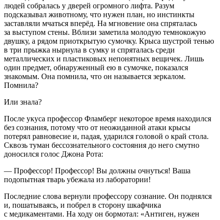
людей собралась у дверей огромного лифта. Разум
подсказывал животному, что нужен план, но инстинкты
заставляли мчаться вперёд. На мгновение она спряталась
за выступом стены. Вблизи заметила молодую темнокожую
двушку, а рядом приоткрытую сумочку. Крыса шустрой тенью
в три прыжка нырнула в сумку и спряталась среди
металлических и пластиковых непонятных вещичек. Лишь
один предмет, обнаруженный ею в сумочке, показался
знакомым. Она помнила, что он называется зеркалом.
Помнила?
Или знала?
После укуса профессор Фламберг некоторое время находился
без сознания, потому что от неожиданной атаки крысы
потерял равновесие и, падая, ударился головой о край стола.
Сквозь туман бессознательного состояния до него смутно
доносился голос Джона Рота:
— Профессор! Профессор! Вы должны очнуться! Ваша
подопытная тварь убежала из лаборатории!
Последние слова вернули профессору сознание. Он поднялся
и, пошатываясь, и побрел в сторону шкафчика
с медикаментами. На ходу он бормотал: «Антиген, нужен