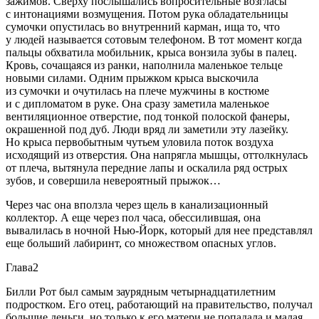
зажимов. Сверху послышались вопросительные возгласы
с интонациями возмущения. Потом рука обладательницы
сумочки опустилась во внутренний карман, ища то, что
у людей называется сотовым телефоном. В тот момент когда
пальцы обхватила мобильник, крыса вонзила зубы в палец.
Кровь, сочащаяся из ранки, наполнила маленькое тельце
новыми силами. Одним прыжком крыса выскочила
из сумочки и очутилась на плече мужчины в костюме
и с дипломатом в руке. Она сразу заметила маленькое
вентиляционное отверстие, под тонкой полоской фанеры,
окрашенной под дуб. Люди вряд ли заметили эту лазейку.
Но крыса первобытным чутьем уловила поток воздуха
исходящий из отверстия. Она напрягла мышцы, оттолкнулась
от плеча, вытянула передние лапы и оскалила ряд острых
зубов, и совершила невероятный прыжок…
Через час она вползла через щель в канализационный
коллектор. А еще через пол часа, обессилившая, она
вывалилась в ночной Нью-Йорк, который для нее представлял
еще больший лабиринт, со множеством опасных углов.
Глава2
Билли Рот был самым заурядным четырнадцат
илетн
им
подрост
ком. Его отец, работающий на правительство, получал
большие деньги, но только к его матери не попадала и малая