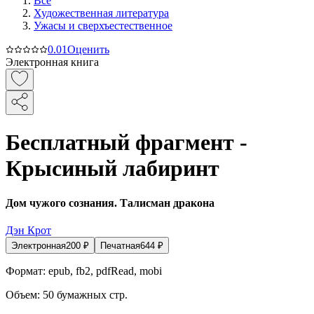
Все
Художественная литература
Ужасы и сверхъестественное
0.0
1
Оценить
Электронная книга
Бесплатный фрагмент -
Крысиный лабиринт
Дом чужого сознания. Талисман дракона
Дэн Крот
Электронная
200
₽
Печатная
644
₽
Формат:
epub, fb2, pdfRead, mobi
Объем:
50
бумажных стр.