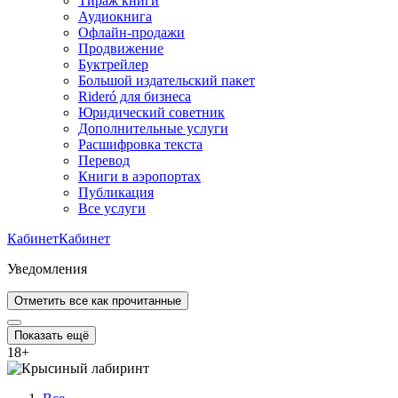
Тираж книги
Аудиокнига
Офлайн-продажи
Продвижение
Буктрейлер
Большой издательский пакет
Rideró для бизнеса
Юридический советник
Дополнительные услуги
Расшифровка текста
Перевод
Книги в аэропортах
Публикация
Все услуги
Кабинет
Кабинет
Уведомления
Отметить все как прочитанные
Показать ещё
18
+