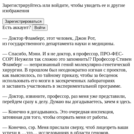
Зарегистрируйтесь или войдите, чтобы увидеть ее и другие
изображения
Зарегистрироваться
Есть аккаунт?
Войти
— Доктор Фламберг, этот человек, Джон Рот,
из государственного департамента науки и медицины.
— Спасибо, Мэни. И я не доктор, я профессор, ПРО-ФЕС-
СОР! Неужели так сложно это запомнить!? Профессор Стивен
Фламберг — непризнанный гений молекулярно-генетической
хирургии. В прошлом был неоднократно изгнан с проектов,
как выяснилось, по тайному приказу, чтобы за бесценок
использовать его мозги в засекреченных лабораториях
и заставить участвовать в экспериментальной программе.
— Доктор, извините, профессор, раз меня уже представили,
перейдем сразу к делу. Думаю вы догадываетесь, зачем я здесь.
— Конечно я догадываюсь. Это очередная инспекция,
затеянная для того, чтобы оторвать меня от работы.
— Конечно, сэр. Меня прислали сверху, чтоб лицезреть ваши
успехи в …эээ… исследованиях в области геномов.