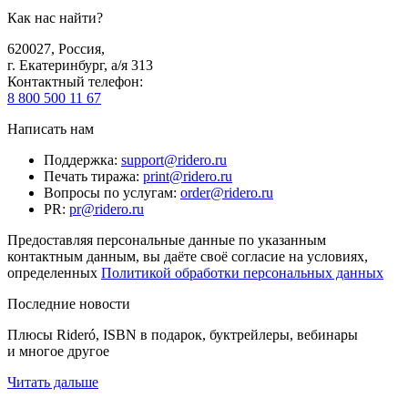
Как нас найти?
620027
,
Россия
,
г. Екатеринбург, а/я 313
Контактный телефон
:
8 800 500 11 67
Написать нам
Поддержка
:
support@ridero.ru
Печать тиража
:
print@ridero.ru
Вопросы по услугам
:
order@ridero.ru
PR
:
pr@ridero.ru
Предоставляя персональные данные по указанным
контактным данным, вы даёте своё согласие на условиях,
определенных
Политикой обработки персональных данных
Последние новости
Плюсы Rideró, ISBN в подарок, буктрейлеры, вебинары
и многое другое
Читать дальше