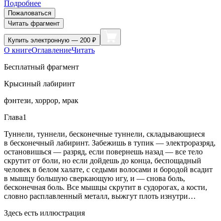
Подробнее
Пожаловаться
Читать фрагмент
Купить
электронную — 200 ₽
О книге
Оглавление
Читать
Бесплатный фрагмент
Крысиный лабиринт
фэнтези, хоррор, мрак
Глава1
Туннели, туннели, бесконечные туннели, складывающиеся
в бесконечный лабиринт. Забежишь в тупик — электроразряд,
остановишься — разряд, если повернешь назад — все тело
скрутит от боли, но если дойдешь до конца, беспощадный
человек в белом халате, с седыми волосами и бородой всадит
в мышцу большую сверкающую игу, и — снова боль,
бесконечная боль. Все мышцы скрутит в судорогах, а кости,
словно расплавленный металл, выжгут плоть изнутри…
Здесь есть иллюстрация