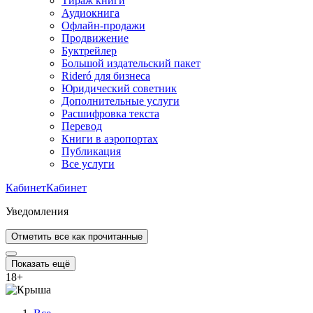
Тираж книги
Аудиокнига
Офлайн-продажи
Продвижение
Буктрейлер
Большой издательский пакет
Rideró для бизнеса
Юридический советник
Дополнительные услуги
Расшифровка текста
Перевод
Книги в аэропортах
Публикация
Все услуги
Кабинет
Кабинет
Уведомления
Отметить все как прочитанные
Показать ещё
18
+