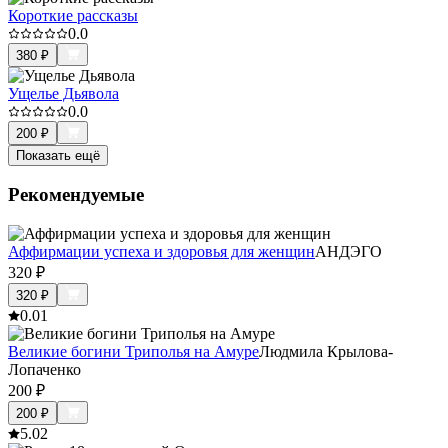
Короткие рассказы
0.0
380
₽
Ущелье Дьявола
0.0
200
₽
Показать ещё
Рекомендуемые
Аффирмации успеха и здоровья для женщин
АНДЭГО
320
₽
320
₽
0.0
1
Великие богини Триполья на Амуре
Людмила Крылова-
Лопаченко
200
₽
200
₽
5.0
2