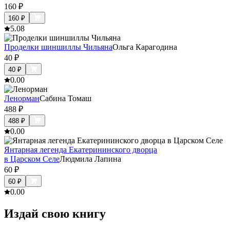
160
₽
160
₽
5.0
8
Проделки шиншиллы Чильяна
Ольга Карагодина
40
₽
40
₽
0.0
0
Ленорман
Cабина Томаш
488
₽
488
₽
0.0
0
Янтарная легенда Екатерининского дворца
в Царском Селе
Людмила Лапина
60
₽
60
₽
0.0
0
Издай свою книгу