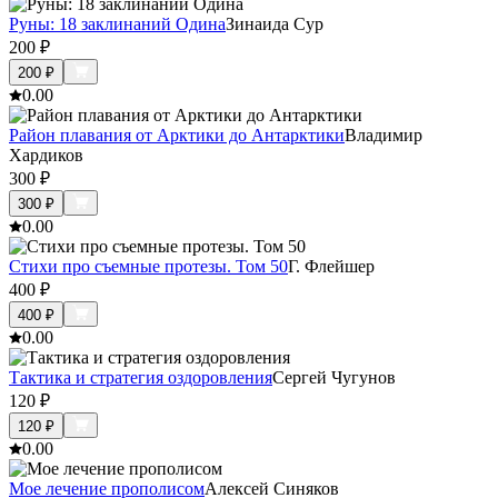
Руны: 18 заклинаний Одина
Зинаида Сур
200
₽
200
₽
0.0
0
Район плавания от Арктики до Антарктики
Владимир
Хардиков
300
₽
300
₽
0.0
0
Стихи про съемные протезы. Том 50
Г. Флейшер
400
₽
400
₽
0.0
0
Тактика и стратегия оздоровления
Сергей Чугунов
120
₽
120
₽
0.0
0
Мое лечение прополисом
Алексей Синяков