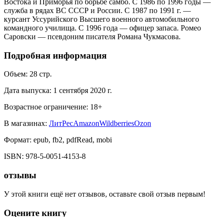
Востока и Приморья по борьбе самбо. С 1986 по 1996 годы —
служба в рядах ВС СССР и России. С 1987 по 1991 г. —
курсант Уссурийского Высшего военного автомобильного
командного училища. С 1996 года — офицер запаса. Ромео
Саровски — псевдоним писателя Романа Чукмасова.
Подробная информация
Объем:
28
стр.
Дата выпуска:
1 сентября 2020 г.
Возрастное ограничение:
18
+
В магазинах:
ЛитРес
Amazon
Wildberries
Ozon
Формат:
epub, fb2, pdfRead, mobi
ISBN:
978-5-0051-4153-8
отзывы
У этой книги ещё нет отзывов, оставьте свой отзыв первым!
Оцените книгу