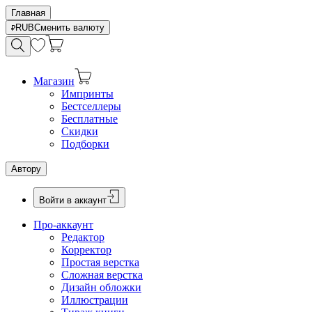
Главная
RUB
Сменить валюту
Магазин
Импринты
Бестселлеры
Бесплатные
Скидки
Подборки
Автору
Войти в аккаунт
Про-аккаунт
Редактор
Корректор
Простая верстка
Сложная верстка
Дизайн обложки
Иллюстрации