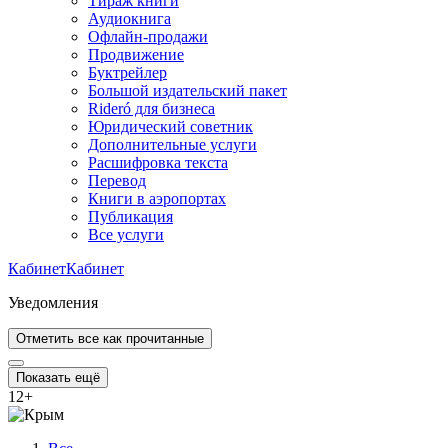
Тираж книги
Аудиокнига
Офлайн-продажи
Продвижение
Буктрейлер
Большой издательский пакет
Rideró для бизнеса
Юридический советник
Дополнительные услуги
Расшифровка текста
Перевод
Книги в аэропортах
Публикация
Все услуги
Кабинет
Кабинет
Уведомления
Отметить все как прочитанные
Показать ещё
12
+