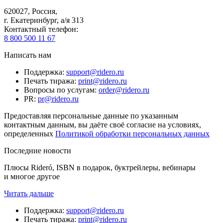
620027
,
Россия
,
г. Екатеринбург, а/я 313
Контактный телефон
:
8 800 500 11 67
Написать нам
Поддержка
:
support@ridero.ru
Печать тиража
:
print@ridero.ru
Вопросы по услугам
:
order@ridero.ru
PR
:
pr@ridero.ru
Предоставляя персональные данные по указанным
контактным данным, вы даёте своё согласие на условиях,
определенных
Политикой обработки персональных данных
Последние новости
Плюсы Rideró, ISBN в подарок, буктрейлеры, вебинары
и многое другое
Читать дальше
Поддержка
:
support@ridero.ru
Печать тиража
:
print@ridero.ru