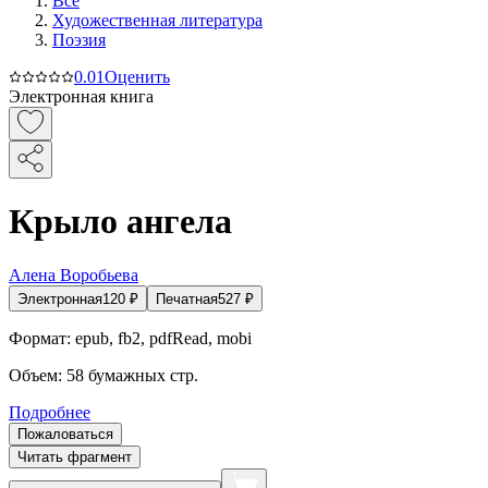
Все
Художественная литература
Поэзия
0.0
1
Оценить
Электронная книга
Крыло ангела
Алена Воробьева
Электронная
120
₽
Печатная
527
₽
Формат:
epub, fb2, pdfRead, mobi
Объем:
58
бумажных стр.
Подробнее
Пожаловаться
Читать фрагмент