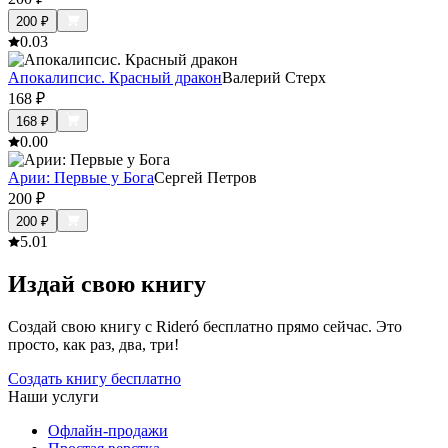
200
₽
0.0
3
Апокалипсис. Красный дракон
Валерий Стерх
168
₽
168
₽
0.0
0
Арии: Первые у Бога
Сергей Петров
200
₽
200
₽
5.0
1
Издай свою книгу
Создай свою книгу с Rideró бесплатно прямо сейчас. Это
просто, как раз, два, три!
Создать книгу бесплатно
Наши услуги
Офлайн-продажи