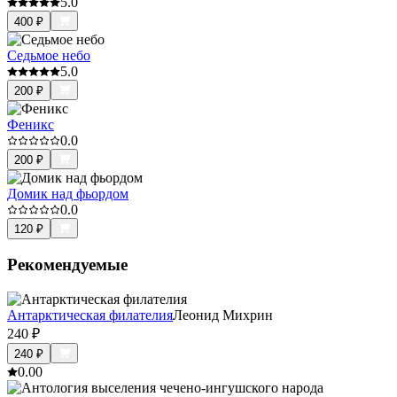
5.0
400
₽
Седьмое небо
5.0
200
₽
Феникс
0.0
200
₽
Домик над фьордом
0.0
120
₽
Рекомендуемые
Антарктическая филателия
Леонид Михрин
240
₽
240
₽
0.0
0