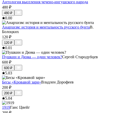
Антология выселения чечено-ингушского народа
480
₽
480
₽
0.0
0
Анархизм: история и ментальность русского бунта
В.
Болоцких
120
₽
120
₽
0.0
1
Пушкин и Дюма — один человек?
Сергей Стародубцев
600
₽
600
₽
5.0
3
Бесы «Кровавой зари»
Владлен Дорофеев
200
₽
200
₽
5.0
4
1919
Ганс Цвейг
200
₽