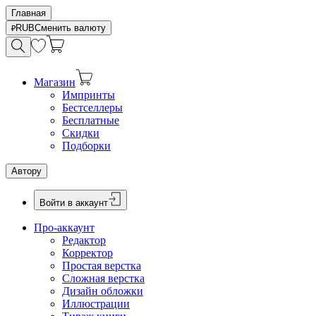
Главная
RUB
Сменить валюту
Магазин
Импринты
Бестселлеры
Бесплатные
Скидки
Подборки
Автору
Войти в аккаунт
Про-аккаунт
Редактор
Корректор
Простая верстка
Сложная верстка
Дизайн обложки
Иллюстрации