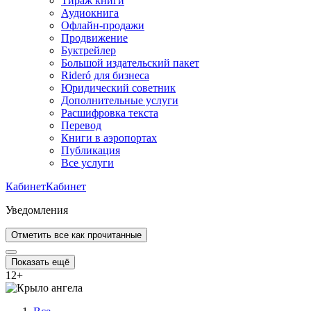
Тираж книги
Аудиокнига
Офлайн-продажи
Продвижение
Буктрейлер
Большой издательский пакет
Rideró для бизнеса
Юридический советник
Дополнительные услуги
Расшифровка текста
Перевод
Книги в аэропортах
Публикация
Все услуги
Кабинет
Кабинет
Уведомления
Отметить все как прочитанные
Показать ещё
12
+