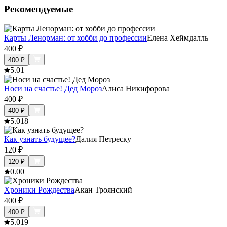
Рекомендуемые
Карты Ленорман: от хобби до профессии
Елена Хеймдалль
400
₽
400
₽
5.0
1
Носи на счастье! Дед Мороз
Алиса Никифорова
400
₽
400
₽
5.0
18
Как узнать будущее?
Далия Петреску
120
₽
120
₽
0.0
0
Хроники Рождества
Акан Троянский
400
₽
400
₽
5.0
19