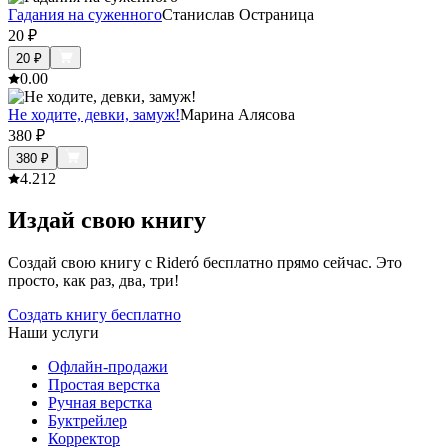
Гадания на суженного
Станислав Остраница
20
₽
20
₽
0.0
0
Не ходите, девки, замуж!
Марина Алясова
380
₽
380
₽
4.2
12
Издай свою книгу
Создай свою книгу с Rideró бесплатно прямо сейчас. Это
просто, как раз, два, три!
Создать книгу бесплатно
Наши услуги
Офлайн-продажи
Простая верстка
Ручная верстка
Буктрейлер
Корректор