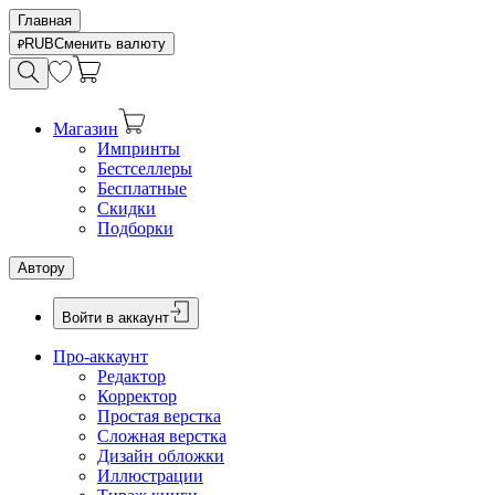
Главная
RUB
Сменить валюту
Магазин
Импринты
Бестселлеры
Бесплатные
Скидки
Подборки
Автору
Войти в аккаунт
Про-аккаунт
Редактор
Корректор
Простая верстка
Сложная верстка
Дизайн обложки
Иллюстрации