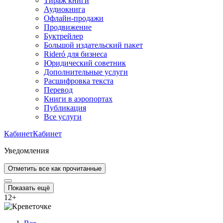
Тираж книги
Аудиокнига
Офлайн-продажи
Продвижение
Буктрейлер
Большой издательский пакет
Rideró для бизнеса
Юридический советник
Дополнительные услуги
Расшифровка текста
Перевод
Книги в аэропортах
Публикация
Все услуги
Кабинет
Кабинет
Уведомления
Отметить все как прочитанные
Показать ещё
12
+