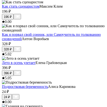
Как стать сценаристом
Максим Клим
196
₽
196
₽
0.0
0
Как я порвал свой сонник, или Самоучитель по толкованию
сновидений
Антон Воробьев
328
₽
328
₽
5.0
2
Лето в осень улетает
Елена Грабовецкая
396
₽
396
₽
5.0
5
Подростковая беременность
Алиса Каримова
24
₽
24
₽
0.0
0