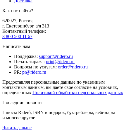
Доставка
Как нас найти?
620027
,
Россия
,
г. Екатеринбург, а/я 313
Контактный телефон
:
8 800 500 11 67
Написать нам
Поддержка
:
support@ridero.ru
Печать тиража
:
print@ridero.ru
Вопросы по услугам
:
order@ridero.ru
PR
:
pr@ridero.ru
Предоставляя персональные данные по указанным
контактным данным, вы даёте своё согласие на условиях,
определенных
Политикой обработки персональных данных
Последние новости
Плюсы Rideró, ISBN в подарок, буктрейлеры, вебинары
и многое другое
Читать дальше