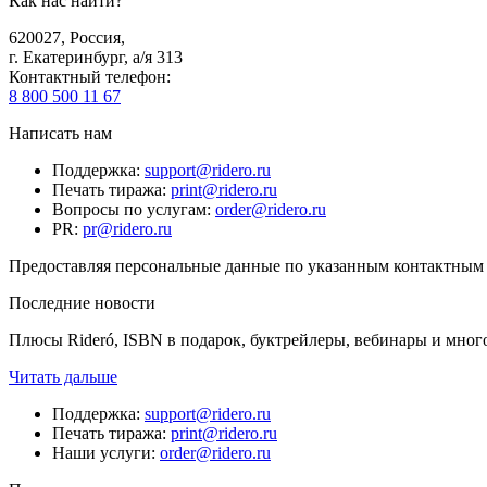
Как нас найти?
620027
,
Россия
,
г. Екатеринбург, а/я 313
Контактный телефон
:
8 800 500 11 67
Написать нам
Поддержка
:
support@ridero.ru
Печать тиража
:
print@ridero.ru
Вопросы по услугам
:
order@ridero.ru
PR
:
pr@ridero.ru
Предоставляя персональные данные по указанным контактным д
Последние новости
Плюсы Rideró, ISBN в подарок, буктрейлеры, вебинары и мног
Читать дальше
Поддержка
:
support@ridero.ru
Печать тиража
:
print@ridero.ru
Наши услуги
:
order@ridero.ru