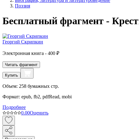
Биография, литература и литературоведение
Поэзия
Бесплатный фрагмент - Крест
Георгий Скрипкин
Электронная
книга -
400 ₽
Читать фрагмент
Купить
Объем:
258
бумажных стр.
Формат:
epub, fb2, pdfRead, mobi
Подробнее
0.0
0
Оценить