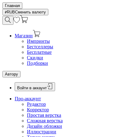
Главная
RUB
Сменить валюту
Магазин
Импринты
Бестселлеры
Бесплатные
Скидки
Подборки
Автору
Войти в аккаунт
Про-аккаунт
Редактор
Корректор
Простая верстка
Сложная верстка
Дизайн обложки
Иллюстрации