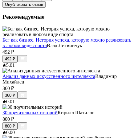
Опубликовать отзыв
Рекомендуемые
Бег как бизнес. История успеха, которую можно реализовать
в любом виде спорта
Влад Литвинчук
492
₽
492
₽
5.0
1
Анализ данных искусственного интеллекта
Владимир
Михайлец
360
₽
360
₽
0.0
1
30 поучительных историй
Кирилл Шатилов
800
₽
800
₽
0.0
0