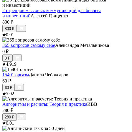
25 трендов массовых коммуникаций для бизнеса
и инвестиций
Алексей Гриценко
800
₽
800
₽
0.0
1
365 вопросов самому себе
Александра Метальникова
0
₽
0
₽
4.9
19
15401 оргазм
Данила Чебоксаров
60
₽
60
₽
5.0
2
Алгоритмы и расчеты: Теория и практика
ИВВ
280
₽
280
₽
0.0
1