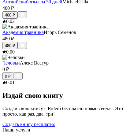
Английский язык за 50 дней
Michael Lilla
400
₽
400
₽
0.0
2
Академия травника
Игорь Семенов
480
₽
480
₽
0.0
0
Человьи
Алекс Веагур
0
₽
0
₽
0.0
1
Издай свою книгу
Создай свою книгу с Rideró бесплатно прямо сейчас. Это
просто, как раз, два, три!
Создать книгу бесплатно
Наши услуги