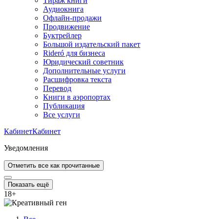
Тираж книги
Аудиокнига
Офлайн-продажи
Продвижение
Буктрейлер
Большой издательский пакет
Rideró для бизнеса
Юридический советник
Дополнительные услуги
Расшифровка текста
Перевод
Книги в аэропортах
Публикация
Все услуги
Кабинет
Кабинет
Уведомления
Отметить все как прочитанные
Показать ещё
18
+