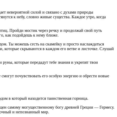
дает невероятной силой и связано с духами природы
янутся к небу, словно живые существа. Каждое утро, когда
 птиц. Пройди мостик через речку и продолжай свой путь
го, как подойдешь к нему ближе.
дом. Ты можешь сесть на скамейку и просто наслаждаться
и, которые скрываются в каждом его ветве и листочке. Слушай
и руны, которые передадут тебе знания и укрепят твои
е смогут почувствовать его особую энергию и обрести новые
одом в который находится таинственная горница.
ящен самому могущественному богу древней Греции — Гермесу.
дочный и непознанный мир.