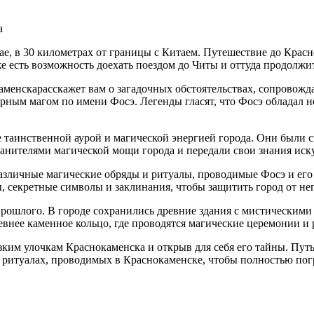
а
ае, в 30 километрах от границы с Китаем. Путешествие до Крас
же есть возможность доехать поездом до Читы и оттуда продолжит
менскарасскажет вам о загадочных обстоятельствах, сопровожд
рным магом по имени Фосэ. Легенды гласят, что Фосэ обладал н
аинственной аурой и магической энергией города. Они были с
нителями магической мощи города и передали свои знания искус
азличные магические обряды и ритуалы, проводимые Фосэ и его
, секретные символы и заклинания, чтобы защитить город от н
рошлого. В городе сохранились древние здания с мистическими 
внее каменное кольцо, где проводятся магические церемонии и 
зким улочкам Краснокаменска и открыв для себя его тайны. Путь
и ритуалах, проводимых в Краснокаменске, чтобы полностью пог