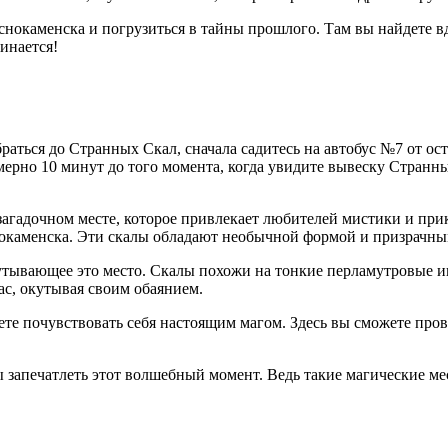
нокаменска и погрузиться в тайны прошлого. Там вы найдете вд
инается!
браться до Странных Скал, сначала садитесь на автобус №7 от 
ерно 10 минут до того момента, когда увидите вывеску Странны
загадочном месте, которое привлекает любителей мистики и п
окаменска. Эти скалы обладают необычной формой и призрачным
кутывающее это место. Скалы похожи на тонкие перламутровые 
вас, окутывая своим обаянием.
те почувствовать себя настоящим магом. Здесь вы сможете про
ы запечатлеть этот волшебный момент. Ведь такие магические мес