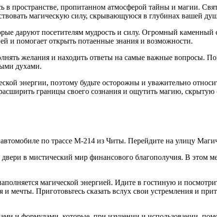
ь в пространстве, пропитанном атмосферой тайны и магии. Свята
вствовать магическую силу, скрывающуюся в глубинах вашей душ
ые даруют посетителям мудрость и силу. Огромный каменный с
гией и помогает открыть потаенные знания и возможности.
лнять желания и находить ответы на самые важные вопросы. Пом
ными духами.
еской энергии, поэтому будьте осторожны и уважительно относит
 расширить границы своего сознания и ощутить магию, скрытую 
а автомобиле по трассе М-214 из Читы. Перейдите на улицу Маг
двери в мистический мир финансового благополучия. В этом мес
аполняется магической энергией. Идите в гостиную и посмотрите
 и мечты. Приготовьтесь сказать вслух свои устремления и прит
ми и формулами, которые, при изучении и использовании, помо