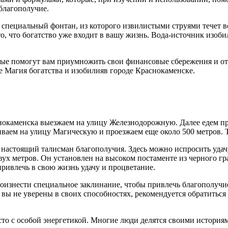
благополучие.
 специальный фонтан, из которого извилистыми струями течет 
 то, что богатство уже входит в вашу жизнь. Вода-источник изо
орые помогут вам приумножить свои финансовые сбережения и о
те Магия богатства и изобилияв городе Краснокаменске.
снокаменска выезжаем на улицу Железнодорожную. Далее едем п
иваем на улицу Магическую и проезжаем еще около 500 метров. 
настоящий талисман благополучия. Здесь можно испросить удачу
вух метров. Он установлен на высоком постаменте из черного гр
ривлечь в свою жизнь удачу и процветание.
оизнести специальное заклинание, чтобы привлечь благополучи
 вы не уверены в своих способностях, рекомендуется обратитьс
сто с особой энергетикой. Многие люди делятся своими история