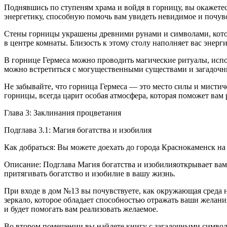
Поднявшись по ступеням храма и войдя в горницу, вы окажетес
энергетику, способную помочь вам увидеть невидимое и почу
Стены горницы украшены древними рунами и символами, котор
в центре комнаты. Близость к этому столу наполняет вас энер
В горнице Гермеса можно проводить магические ритуалы, испо
можно встретиться с могущественными существами и загадоч
Не забывайте, что горница Гермеса — это место силы и мистич
горницы, всегда царит особая атмосфера, которая поможет вам
Глава 3: Заклинания процветания
Подглава 3.1: Магия богатства и изобилия
Как добраться: Вы можете доехать до города Краснокаменск н
Описание: Подглава Магия богатства и изобилияоткрывает вам 
притягивать богатство и изобилие в вашу жизнь.
При входе в дом №13 вы почувствуете, как окружающая среда н
зеркало, которое обладает способностью отражать ваши желания
и будет помогать вам реализовать желаемое.
Во втором помещении вы найдете книгу с загадочными символа