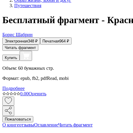
Образ жизни, хобби и досуг
Путешествия
Бесплатный фрагмент - Красн
Борис Шабрин
Электронная
348
₽
Печатная
964
₽
Читать фрагмент
Купить
Объем:
60
бумажных стр.
Формат:
epub, fb2, pdfRead, mobi
Подробнее
0.0
0
Оценить
Пожаловаться
О книге
отзывы
Оглавление
Читать фрагмент