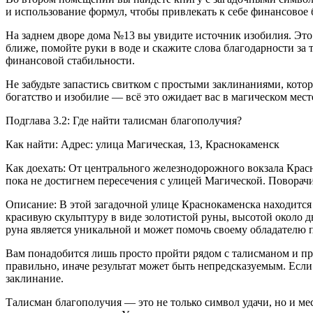
и использование формул, чтобы привлекать к себе финансовое 
На заднем дворе дома №13 вы увидите источник изобилия. Это
ближе, помойте руки в воде и скажите слова благодарности за
финансовой стабильности.
Не забудьте запастись свитком с простыми заклинаниями, кот
богатство и изобилие — всё это ожидает вас в магическом мес
Подглава 3.2: Где найти талисман благополучия?
Как найти: Адрес: улица Магическая, 13, Краснокаменск
Как доехать: От центрального железнодорожного вокзала Кра
пока не достигнем пересечения с улицей Магической. Поворач
Описание: В этой загадочной улице Краснокаменска находится 
красивую скульптуру в виде золотистой руны, высотой около д
руна является уникальной и может помочь своему обладателю п
Вам понадобится лишь просто пройти рядом с талисманом и пр
правильно, иначе результат может быть непредсказуемым. Если
заклинание.
Талисман благополучия — это не только символ удачи, но и ме