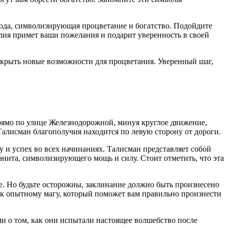
вода, символизирующая процветание и богатство. Подойдите
билия примет ваши пожелания и подарит уверенность в своей
ткрыть новые возможности для процветания. Уверенный шаг,
рямо по улице Железнодорожной, минуя круглое движение,
Талисман благополучия находится по левую сторону от дороги.
 и успех во всех начинаниях. Талисман представляет собой
анита, символизирующего мощь и силу. Стоит отметить, что эта
е. Но будьте осторожны, заклинание должно быть произнесено
я к опытному магу, который поможет вам правильно произнести
ми о том, как они испытали настоящее волшебство после