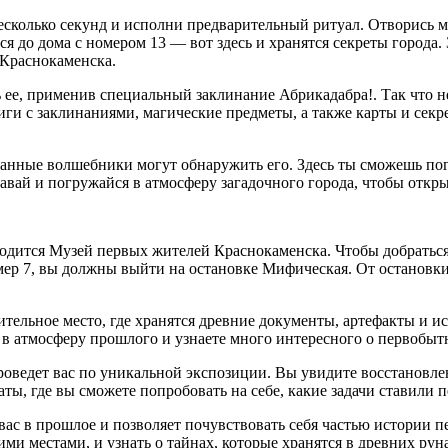
несколько секунд и исполни предварительный ритуал. Отворись
я до дома с номером 13 — вот здесь и хранятся секреты города.
 Краснокаменска.
 ее, применив специальный заклинание Абрикадабра!. Так что не
ги с заклинаниями, магические предметы, а также карты и секр
ранные волшебники могут обнаружить его. Здесь ты сможешь погр
вай и погружайся в атмосферу загадочного города, чтобы откры
ходится Музей первых жителей Краснокаменска. Чтобы добраться
ер 7, вы должны выйти на остановке Мифическая. От остановки в
ельное место, где хранятся древние документы, артефакты и и
ы в атмосферу прошлого и узнаете много интересного о первобы
проведет вас по уникальной экспозиции. Вы увидите восстановл
ты, где вы сможете попробовать на себе, какие задачи ставили 
вас в прошлое и позволяет почувствовать себя частью истории 
ими местами, и узнать о тайнах, которые хранятся в древних рун