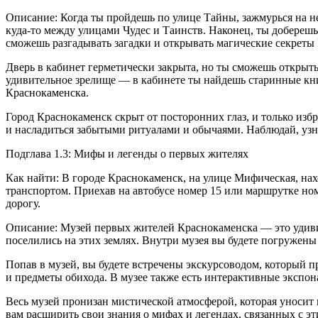
Описание: Когда ты пройдешь по улице Тайны, зажмурься на 
куда-то между улицами Чудес и Таинств. Наконец, ты доберешьс
сможешь разгадывать загадки и открывать магические секреты
Дверь в кабинет герметически закрыта, но ты сможешь открыть
удивительное зрелище — в кабинете ты найдешь старинные кни
Краснокаменска.
Город Краснокаменск скрыт от посторонних глаз, и только изб
и насладиться забытыми ритуалами и обычаями. Наблюдай, узна
Подглава 1.3: Мифы и легенды о первых жителях
Как найти: В городе Краснокаменск, на улице Мифическая, на
транспортом. Приехав на автобусе номер 15 или маршрутке ном
дорогу.
Описание: Музей первых жителей Краснокаменска — это удивит
поселились на этих землях. Внутри музея вы будете погружен
Попав в музей, вы будете встречены экскурсоводом, который 
и предметы обихода. В музее также есть ин
теракт
ивные экспона
Весь музей пронизан мистической атмосферой, которая уносит 
вам расширить свои знания о мифах и легендах, связанных с эт