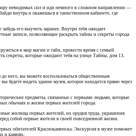
 миру невидимых сил и иди немного в сложном направлении —
 Зайди внутрь и окажешься в таинственном кабинете, где
 забудь его выучить заранее. Внутри тебя ожидает
етные записи, позволяющие раскрыть тайны и секреты города
узиться в мир магии и тайн, провести время с семьей
ть секреты, которые ожидают тебя на улице Тайны, дом 13.
 до него, вы можете воспользоваться общественным
ы будете видеть здание музея, которое находится прямо через
сторические предметы, связанные с первыми людьми, которые
тных обычаях и жизни первых жителей города.
енные жилища первых жителей, их орудия труда, украшения
перед собой первые жители в своей повседневной жизни.
первых обитателей Краснокаменска. Экскурсия в музее поможет
ах и камнях.