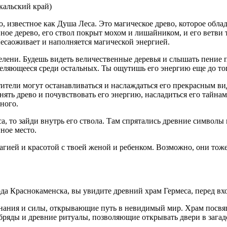
кальский край)
, известное как Душа Леса. Это магическое древо, которое обла
ое дерево, его ствол покрыт мохом и лишайником, и его ветви т
есаоживает и наполняется магической энергией.
 зелени. Будешь видеть величественные деревья и слышать пение
деляющееся среди остальных. Ты ощутишь его энергию еще до то
ители могут останавливаться и наслаждаться его прекрасным ви
ять древо и почувствовать его энергию, насладиться его тайнам
ного.
, то зайди внутрь его ствола. Там спрятались древние символы 
ное место.
 магией и красотой с твоей женой и ребенком. Возможно, они тож
да Краснокаменска, вы увидите древний храм Гермеса, перед вх
 знания и силы, открывающие путь в невидимый мир. Храм посв
обряды и древние ритуалы, позволяющие открывать двери в зага