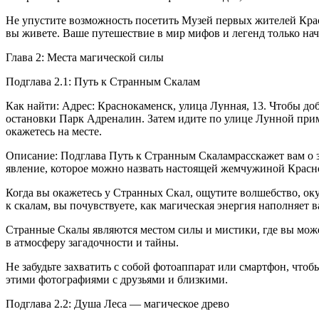
Не упустите возможность посетить Музей первых жителей Крас
вы живете. Ваше путешествие в мир мифов и легенд только нач
Глава 2: Места магической силы
Подглава 2.1: Путь к Странным Скалам
Как найти: Адрес: Краснокаменск, улица Лунная, 13. Чтобы до
остановки Парк Адреналин. Затем идите по улице Лунной прим
окажетесь на месте.
Описание: Подглава Путь к Странным Скаламрасскажет вам о 
явление, которое можно назвать настоящей жемчужиной Красн
Когда вы окажетесь у Странных Скал, ощутите волшебство, о
к скалам, вы почувствуете, как магическая энергия наполняет 
Странные Скалы являются местом силы и мистики, где вы може
в атмосферу загадочности и тайны.
Не забудьте захватить с собой фотоаппарат или смартфон, чтоб
этими фотографиями с друзьями и близкими.
Подглава 2.2: Душа Леса — магическое древо