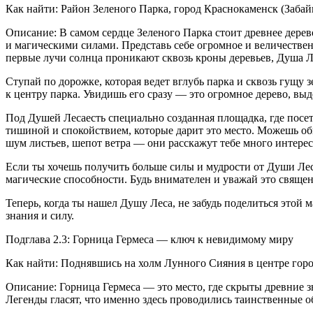
Как найти: Район Зеленого Парка, город Краснокаменск (Забай
Описание: В самом сердце Зеленого Парка стоит древнее дерево
и магическими силами. Представь себе огромное и величественн
первые лучи солнца проникают сквозь кроны деревьев, Душа Л
Ступай по дорожке, которая ведет вглубь парка и сквозь гущу
к центру парка. Увидишь его сразу — это огромное дерево, вы
Под Душей Лесаесть специально созданная площадка, где посет
тишиной и спокойствием, которые дарит это место. Можешь обн
шум листьев, шепот ветра — они расскажут тебе много интерес
Если ты хочешь получить больше силы и мудрости от Души Леса
магические способности. Будь внимателен и уважай это священ
Теперь, когда ты нашел Душу Леса, не забудь поделиться этой
знания и силу.
Подглава 2.3: Горница Гермеса — ключ к невидимому миру
Как найти: Поднявшись на холм Лунного Сияния в центре горо
Описание: Горница Гермеса — это место, где скрыты древние
Легенды гласят, что именно здесь проводились таинственные 