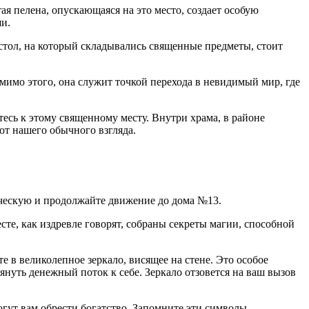
я пелена, опускающаяся на это место, создает особую
и.
тол, на который складывались священные предметы, стоит
имо этого, она служит точкой перехода в невидимый мир, где
есь к этому священному месту. Внутри храма, в районе
от нашего обычного взгляда.
ическую и продолжайте движение до дома №13.
те, как издревле говорят, собраны секреты магии, способной
 в великолепное зеркало, висящее на стене. Это особое
януть денежный поток к себе. Зеркало отзовется на ваш вызов
гут вам обрести богатство. Запомните эти символы