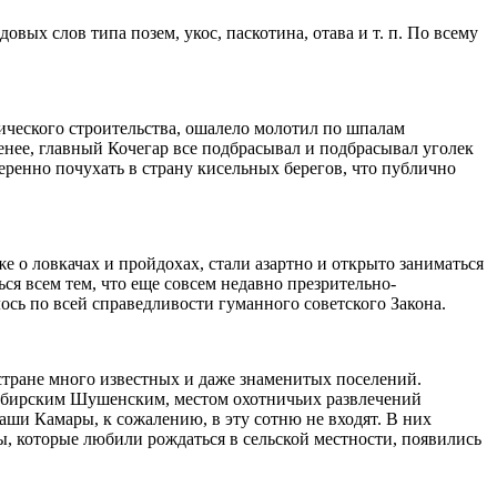
ых слов типа позем, укос, паскотина, отава и т. п. По всему
тического строительства, ошалело молотил по шпалам
менее, главный Кочегар все подбрасывал и подбрасывал уголек
еренно почухать в страну кисельных берегов, что публично
е о ловкачах и пройдохах, стали азартно и открыто заниматься
ся всем тем, что еще совсем недавно презрительно-
сь по всей справедливости гуманного советского Закона.
 стране много известных и даже знаменитых поселений.
 сибирским Шушенским, местом охотничьих развлечений
аши Камары, к сожалению, в эту сотню не входят. В них
ы, которые любили рождаться в сельской местности, появились