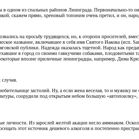
чка в одном из спальных районов Лнинграда. Первоначально-то он
кой, скажем прямо, хреновый топоним очень претил, и он, наро
озвались на просьбу трудящихся, но, к оторопи просителей, вм
еское название, включавшее в себя имя Святого Иакова (исп. Sa
ьяговской публики. Надежда оказалась тщетной. Народ как преда
ехавшие в город со своими гавкучими собаками, плодовитыми т
екоторые вполне приличные ленинградцы, например, Дима Крюк
 случая.
любительнице застолий. Ну, а если жена веселая, то и мужику н
Культуры, соорудили под открытым небом большую «автопоилку», 
тые личности. Из зарослей желтой акации несло аммиаком. Оско
посещать этот источник дешевого
алкогол
я и постепенно пристрас