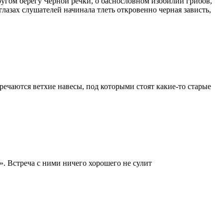
другом берегу Черной речки, о баснословном изобилии грибов,
лазах слушателей начинала тлеть откровенно черная зависть,
тречаются ветхие навесы, под которыми стоят какие-то старые
». Встреча с ними ничего хорошего не сулит