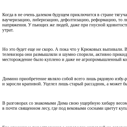
Когда в не очень далеком будущем приключится в стране тягу
ваучеризацию, либеризацию, дефолтизацию, реформацию, то лю
напряжения. У пьющих же людей, даже при гнусной ядовитости 
утрат.
Но это будет еще не скоро. А пока что у Крюковых выпивали. 
телевизора они размышляли и шумно спорили, активно прикиды
месторождение было куплено и даже не агропромышленный ко
Димино приобретение являло собой всего лишь рядовую избу-
и заросли кра
пиво
й. Уцелел лишь старый рассадник, а может б
В разговорах со знакомыми Дима свою ущербную хибару весомо 
в почти священном лесу, где под вековыми соснами цветут ку