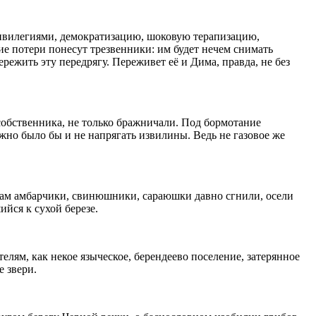
привилегиями, демократизацию, шоковую терапизацию,
е потери понесут трезвенники: им будет нечем снимать
режить эту передрягу. Переживет её и Дима, правда, не без
собственника, не только бражничали. Под бормотание
но было бы и не напрягать извилины. Ведь не газовое же
там амбарчики, свинюшники, сараюшки давно сгнили, осели
йся к сухой березе.
лям, как некое языческое, берендеево поселение, затерянное
 звери.