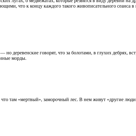
ских лугах, о медвежатах, которые резвятся в виду деревни на 
ющими, что к концу каждого такого живописательного сеанса в г
 но деревенские говорят, что за болотами, в глухих дебрях, вс
риные морды.
, что там «мертвый», заморочный лес. В нем живут «другие люди