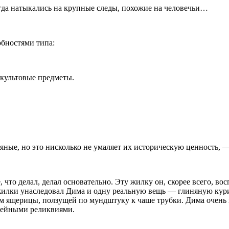
гда натыкались на крупные следы, похожие на человечьи…
обностями типа:
 культовые предметы.
яные, но это нисколько не умаляет их историческую ценность, —
что делал, делал основательно. Эту жилку он, скорее всего, во
 жилки унаследовал Дима и одну реальную вещь — глиняную кур
м ящерицы, ползущей по мундштуку к чаше трубки. Дима очень 
емейными реликвиями.