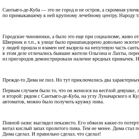
Сантьяго-де-Куба — это не город и не остров, а скромная ули
по примыкавшему к ней крупному лечебному центру. Народу та
Городские чиновники, а было это еще при социализме, живо от
Шверник и т.п., к улице было пришпaндорено довольно экзотич
у людей прошла и взамен неё вызрела на непутевую часть сант
в этом деле отличались бывшие жители Ольгина и Лахты, пере
из пригородов демонстрировали наличие вредных привычек. Н
Прежде-то Дима не пил. Но тут приключились два характерных
Первым случаем было то, что он женился на весёлой девушке, 
и второй: рядом с Сантьяго-де-Куба, на углу Луначарского и 
автоматов, можно было получить кружку пива.
Пивной оазис выглядел неказисто. Его обжили какие-то потер
витал кислый запах пролитого пива. Тем не менее. Дима стал 
Дима сделал. И правильно сделал, что сделал!