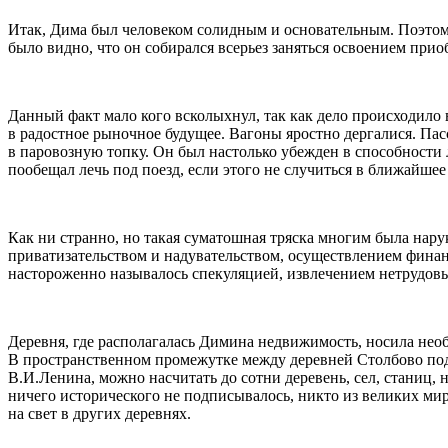
Итак, Дима был человеком солидным и основательным. Поэтому н
было видно, что он собирался всерьез заняться освоением при
Данный факт мало кого всколыхнул, так как дело происходило в
в радостное рыночное будущее. Вагоны яростно дергалиcя. Пас
в паровозную топку. Он был настолько убежден в способности 
пообещал лечь под поезд, если этого не случиться в ближайшее 
Как ни странно, но такая суматошная тряска многим была нарук
приватизательством и надувательством, осуществлением финанс
настороженно называлось спекуляцией, извлечением нетрудовы
Деревня, где располагалась Димина недвижимость, носила не
В пространственном промежутке между деревней Столбово по
В.И.Ленина, можно насчитать до сотни деревень, сел, станиц,
ничего исторического не подписывалось, никто из великих мир
на свет в других деревнях.