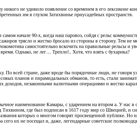
икого не удивило появление со временем в его лексиконе кондов
обретенных им в глухом Затихвинье приусадебных пространств.
 самом начале 90-х, когда наш паровоз, сойдя с рельс коммунис
сажиров трясло и жестко бросало из стороны в сторону. Тем не 
локомотива самостоятельно вскочить на правильные рельсы и ув
время. Однако, не лег… Трепло!.. Хотя, что взять с бухарика?
у. По всей стране, даже вроде бы порядочные люди, не говоря уж
овых планов и пирамидальных обманов, то есть, стали занимать
х доходов, незаконными валютными операциями и жестко карало
обычное наименование Кам
а
ры, с ударением на втором
а
. У нас в
д Тих
вином
, где был подписан в 1617 году мир со Швецией, и
 названия которых о многом говорят просвещенной публике. Но н
а сего их не посещал и, даже, легендарные советские полководц