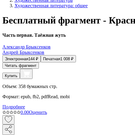
Художественная литература
Художественная литература: общее
Бесплатный фрагмент - Красн
Часть первая. Таёжная жуть
Александр Брыксенков
Андрей Брыксенков
Электронная
144
₽
Печатная
1 008
₽
Читать фрагмент
Купить
Объем:
358
бумажных стр.
Формат:
epub, fb2, pdfRead, mobi
Подробнее
0.0
0
Оценить