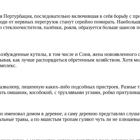
чая Пертурбация, последовательно включившая в себя борьбу с 
ди от нервных перегрузок станут серийно помирать. Наибольши
стеклоочистителя, палёнки, рояля, образуется больше шансов пе
Возбужденные кутилы, в том числе и Соня, жена новоявленного 
вая, как лучше распорядиться обретенным хозяйством. Хотя мож
мплекс.
развалюху, лишенную каких-либо подсобных пристроек. Разные 
ыть омшаник, кособокий, с трухлявыми углами, робко притуливши
именовал домом в деревне, а саму деревню представлял слушате
пальные травы, а по мшистым тропам гуляют чуть ли не плюшевые