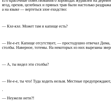
Его красочные повествования о хороводах журавлей на деревен
ягод, орехов, целебных и пряных трав были настолько раздража
а на языке — вертеться злое ехидство:
— Кхе-кхе. Может там и капище есть?
— Не-е-ет. Капище отсутствует, — простодушно отвечал Дима, —
столбы. Наверное, тотемы. На некоторых из них вырезаны зве
— А, ты видел эти столбы?
— Не-е-е, ты что! Туда ходить нельзя. Местные предупреждают
.
— Неужели иети?!