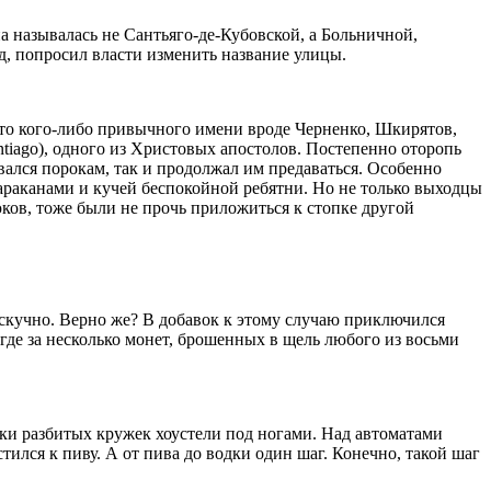
а называлась не Сантьяго-де-Кубовской, а Больничной,
д, попросил власти изменить название улицы.
есто кого-либо привычного имени вроде Черненко, Шкирятов,
ntiago), одного из Христовых апостолов. Постепенно оторопь
вался порокам, так и продолжал им предаваться. Особенно
араканами и кучей беспокойной ребятни. Но не только выходцы
ов, тоже были не прочь приложиться к стопке другой
е скучно. Верно же? В добавок к этому случаю приключился
где за несколько монет, брошенных в щель любого из восьми
лки разбитых кружек хоустели под ногами. Над автоматами
тился к пиву. А от пива до водки один шаг. Конечно, такой шаг