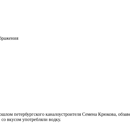
ображения
ошлом петербургского каналоустроителя Cемена Крюкова, обзав
 со вкусом употребляли водку.