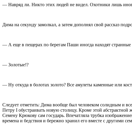
— Навряд ли. Никто этих людей не видел. Охотники лишь ино
Дима на секунду замолкал, а затем дополнял свой рассказ подр
— А еще в пещерах по берегам Паши иногда находят странные
— Золотые!?
— Ну откуда в болотах золото? Все амулеты каменные или кост
Следует отметить: Дима вообще был человеком солидным и все, 
Петру I обустраивать новую столицу. Кроме этой абстрактной
Семену Крюкову сам государь. Впечатляла трубка изображение
времена и бедствия и бережно хранил его вместе с другими с