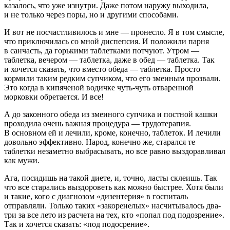
казалось, что уже изнутри. Даже потом наружу выходила,
и не только через поры, но и другими способами.
И вот не посчастливилось и мне — пронесло. Я в том смысле,
что приключилась со мной диспепсия. И положили парня
в санчасть, да горькими
таблет
ками потчуют. Утром —
таблет
ка, вечером —
таблет
ка, даже в обед —
таблет
ка. Так
и хочется сказать, что вместо обеда —
таблет
ка. Просто
кормили таким редким супчиком, что его змеиным прозвали.
Это когда в кипяченой водичке чуть-чуть отваренной
морковки обретается. И все!
А до законного обеда из змеиного супчика и постной кашки
проходила очень важная процедура — трудотерапия.
В основном ей и лечили, кроме, конечно,
таблет
ок. И лечили
довольно эффективно. Народ, конечно же, старался те
таблет
ки незаметно выбрасывать, но все равно выздоравливал
как мужи.
Ага, посидишь на такой диете, и, точно, ласты склеишь. Так
что все старались выздороветь как можно быстрее. Хотя были
и такие, кого с диагнозом «дизентерия» в госпиталь
отправляли. Только таких «закоренелых» насчитывалось два-
три за все лето из расчета на тех, кто «попал под подозрение».
Так и хочется сказать: «под подосрение».