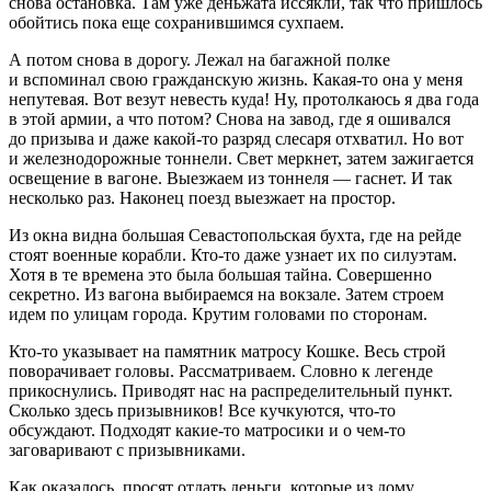
снова остановка. Там уже деньжата иссякли, так что пришлось
обойтись пока еще сохранившимся сухпаем.
А потом снова в дорогу. Лежал на багажной полке
и вспоминал свою гражданскую жизнь. Какая-то она у меня
непутевая. Вот везут невесть куда! Ну, протолкаюсь я два года
в этой армии, а что потом? Снова на завод, где я ошивался
до призыва и даже какой-то разряд слесаря отхватил. Но вот
и железнодорожные тоннели. Свет меркнет, затем зажигается
освещение в вагоне. Выезжаем из тоннеля — гаснет. И так
несколько раз. Наконец поезд выезжает на простор.
Из окна видна большая Севастопольская бухта, где на рейде
стоят военные корабли. Кто-то даже узнает их по силуэтам.
Хотя в те времена это была большая тайна. Совершенно
секретно. Из вагона выбираемся на вокзале. Затем строем
идем по улицам города. Крутим головами по сторонам.
Кто-то указывает на памятник матросу Кошке. Весь строй
поворачивает головы. Рассматриваем. Словно к легенде
прикоснулись. Приводят нас на распределительный пункт.
Сколько здесь призывников! Все кучкуются, что-то
обсуждают. Подходят какие-то матросики и о чем-то
заговаривают с призывниками.
Как оказалось, просят отдать деньги, которые из дому