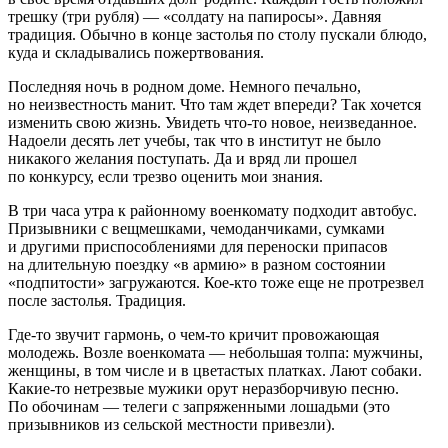
трешку (три рубля) — «солдату на
папирос
ы». Давняя
традиция. Обычно в конце застолья по столу пускали блюдо,
куда и складывались пожертвования.
Последняя ночь в родном доме. Немного печально,
но неизвестность манит. Что там ждет впереди? Так хочется
изменить свою жизнь. Увидеть что-то новое, неизведанное.
Надоели десять лет учебы, так что в институт не было
никакого желания поступать. Да и вряд ли прошел
по конкурсу, если трезво оценить мои знания.
В три часа утра к районному военкомату подходит автобус.
Призывники с вещмешками, чемоданчиками, сумками
и другими приспособлениями для переноски припасов
на длительную поездку «в армию» в разном состоянии
«подпитости» загружаются. Кое-кто тоже еще не протрезвел
после застолья. Традиция.
Где-то звучит гармонь, о чем-то кричит провожающая
молодежь. Возле военкомата — небольшая толпа: мужчины,
женщины, в том числе и в цветастых платках. Лают собаки.
Какие-то нетрезвые мужики орут неразборчивую песню.
По обочинам — телеги с запряженными лошадьми (это
призывников из сельской местности привезли).