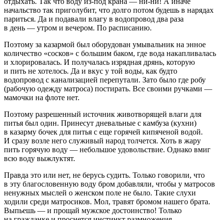
отдыхать. Так что воду из-под крана — ни-ни! А иначе
начальство так приголубит, что долго потом будешь в нарядах
париться. Да и подавали влагу в водопровод два раза
в день — утром и вечером. По расписанию.
Поэтому за казармой был оборудован умывальник на энное
количество «сосков» с большим баком, где вода накапливалась
и хлорировалась. И получалась изрядная дрянь, которую
и пить не хотелось. Да и вкус у той воды, как будто
водопровод с канализацией перепутали. Зато было где робу
(рабочую одежду матроса) постирать. Все своими ручками —
мамочки на флоте нет.
Поэтому разрешенный источник животворящей влаги для
питья был один. Принесут дневальные с камбуза (кухни)
в казарму бочек для питья с еще горячей кипяченой водой.
И сразу возле него служивый народ толчется. Хоть в жару
пить горячую воду — небольшое удовольствие. Однако вмиг
всю воду выжлуктят.
Правда это или нет, не берусь судить. Только говорили, что
в эту благословенную воду бром добавляли, чтобы у матросов
ненужных мыслей о женском поле не было. Такие слухи
ходили среди матросиков. Мол, травят бромом нашего брата.
Выпьешь — и прощай мужское достоинство! Только
на гражданке и проснется инстинкт
размножен
ия.