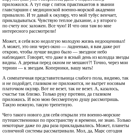
приложился. А тут еще с пяток практикантов в звании
главстаршин с медицинской военно-морской академии
привалило. И те давай к окуляру, что мой тубус венчает,
прикладываться. Чувствую теплое дыхание, а у второго
по счету нос заложен. Все чую! И что они там во мне
интересного рассмотрели!
Может, я себя всю недолгую молодую жизнь недооценивал!
А может, это они через окно — ладненько, я вам даже рот
открою, чтобы лучше видно было — звездное небо
наблюдают. Говорят, что даже в ясный день из колодца звезды
видны. А деревья перед окном не мешают?! Точно, через мои
тернии — к звездам. Коперники, вашу мать!
А симпатичная представительница слабого пола, видимо, так
и не подойдет, глазиком не приложится, не вытрет носовым
платочком окуляр. Вот не везет, так не везет. А, казалось,
счастье так близко. Только руку протяни, да глазиком
приложись. И всю мою бессмертную душу рассмотришь.
Такую нежную, такую трепетную.
Чего такого нового для себя открыли эти военно-морские
путешественники по пространству и времени, не знаю. Только
некоторые даже по два раза прикладывались. Может, планеты
солнечной системы рассматривали. Мол, да, Марс сегодня