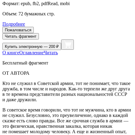
Формат:
epub, fb2, pdfRead, mobi
Объем:
72
бумажных стр.
Подробнее
Пожаловаться
Читать фрагмент
Купить
электронную — 200 ₽
О книге
Оглавление
Читать
Бесплатный фрагмент
ОТ АВТОРА
Кто не служил в Советской армии, тот не понимает, что такое
дружба, в том числе и народов. Как-то терпели же друг друга
в те времена представители разных
нацио
нальностей СССР
и даже дружили.
В советское время говорили, что тот не мужчина, кто в армии
не служил. Безусловно, это преувеличение, однако в каждой
сказке есть слово правды. Все же срочная служба в армии —
это физическая, нравственная закалка, которая никак
не помешает молодому человеку. А еще и жизненный опыт,