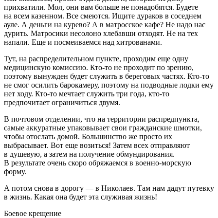
прихватили. Мол, они вам больше не понадобятся. Будете
на всем казенном. Все смеются. Ищите дураков в соседнем
ауле. А деньги на курево? А в матросское кафе? Не надо нас
дури
ть. Матросики несо
лоно
хлебавши отходят. Не на тех
напали. Еще и посмеиваемся над хитрованами.
Тут, на распределительном пункте, проходим еще одну
медицинскую комиссию. Кто-то не проходит по зрению,
поэтому вынужден будет служить в береговых частях. Кто-то
не смог осилить барокамеру, поэтому на подводные лодки ему
нет ходу. Кто-то мечтает служить три года, кто-то
предпочитает ограничиться двумя.
В почтовом отделении, что на территории распредпункта,
самые аккуратные упаковывает свои гражданские шмотки,
чтобы отослать домой. Большинство же просто их
выбрасывает. Вот еще возиться! Затем всех отправляют
в душевую, а затем на получение обмундирования.
В результате очень скоро обряжаемся в военно-морскую
форму.
А потом снова в дорогу — в Николаев. Там нам дадут путевку
в жизнь. Какая она будет эта служивая жизнь!
Боевое крещение