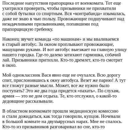
Последние напутствия прапорщика от военкомата. Тот еще
ухитрился проверить, чтобы призывники не прихватили
с собой бутылки со
спирт
ным. Вся «контрабанда» изымалась,
даже не знаю в чью пользу. Провожающие подшучивают над
незадачливыми призывниками, попавшими под
прапорщицкую гребенку.
Наконец звучит команда «по машинам» и мы вваливаемся
в старый автобус. За окном проплывают провожающие,
машущими руками. И вот автобус выезжает на главную улицу
нашего городка. Где-то далеко затихают гармошка, собачий
лай. Призывники притихли. Кто-то дремлет, кто-то смотрит
в окно.
Мой одноклассник Вася явно еще не очухался. Всю дорогу
спит, прислонившись к окну автобуса. Везет же парню! А тут
все гложут разные мысли. Может, все же нужно было
поступать? Это же два года придется «пахать». По слухам,
армия — это не дом отдыха. Те, кто отслужил, о какой-то
дедовщине рассказывали.
В областном военкомате прошли медицинскую комиссию
и стали дожидаться, как тогда говорили, купцов. Ночевали
в большой комнате на двухъярусных нарах. Мне не спалось.
Кто-то из призывников разговаривал во сне, кто-то