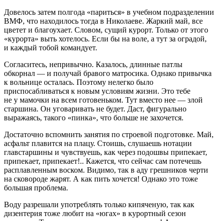
Довелось затем полгода «париться» в учебном подразделении
ВМФ, что находилось тогда в Николаеве. Жаркий май, все
цветет и благоухает. Словом, сущий курорт. Только от этого
«курорта» выть хотелось. Если бы на воле, а тут за оградой,
и каждый тобой командует.
Согласитесь, непривычно. Казалось, длинные патлы
обкорнал — и получай бравого матросика. Однако привычка
к вольнице осталась. Поэтому нелегко было
приспосабливаться к новым условиям жизни. Это тебе
не у мамочки на всем готовеньком. Тут вместо нее — злой
старшина. Он уговаривать не будет. Даст, фигурально
выражаясь, такого «пинка», что больше не захочется.
Достаточно вспомнить занятия по строевой подготовке. Май,
асфальт плавится на плацу. Стоишь, слушаешь нотации
главстаршины и чувствуешь, как через подошвы припекает,
припекает, припекает!.. Кажется, что сейчас сам потечешь
расплавленным воском. Видимо, так в аду грешников черти
на сковороде жарят. А как пить хочется! Однако это тоже
большая проблема.
Воду разрешали употреблять только кипяченую, так как
дизентерия тоже любит на «югах» в курортный сезон