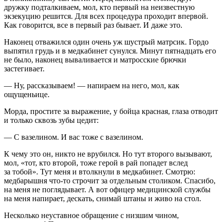
дружку подталкиваем, мол, кто первый на неизвестную
экзекуцию решится. Для всех процедура проходит впервой.
Как говорится, все в первый раз бывает. И даже это.
Наконец отважился один очень уж шустрый матрсик. Гордо
выпятил грудь и в медкабинет сунулся. Минут пят
надцат
ь его
не было, наконец вываливается и матросские брючки
застегивает.
— Ну, рассказываем! — напираем на него, мол, как
ощущеньице.
Морда, простите за выражение, у бойца красная, глаза отводит
и только сквозь зубы цедит:
— С вазелином. И вас тоже с вазелином.
К чему это он, никто не врубился. Но тут второго вызывают,
мол, «тот, кто второй, тоже герой в рай попадет вслед
за тобой». Тут меня и втолкнули в медкабинет. Смотрю:
медбарышня что-то строчит за отдельным столиком. Спасибо,
на меня не поглядывает. А вот офицер медицинской службы
на меня напирает, дескать, снимай штаны и живо на стол.
Несколько неуставное обращение с низшим чином,