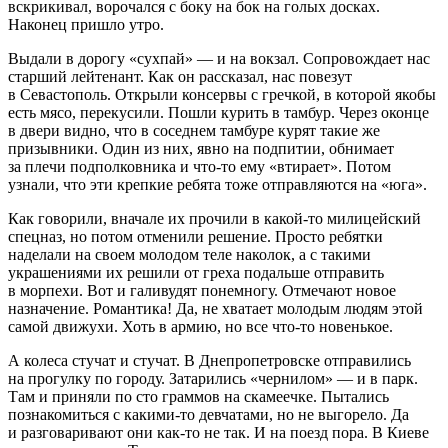
вскрикивал, ворочался с боку на бок на голых досках.
Наконец пришло утро.
Выдали в дорогу «сухпай» — и на вокзал. Сопровождает нас
старший лейтенант. Как он рассказал, нас повезут
в Севастополь. Открыли консервы с гречкой, в которой якобы
есть мясо, перекусили. Пошли
курит
ь в тамбур. Через оконце
в двери видно, что в соседнем тамбуре курят такие же
призывники. Один из них, явно на подпитии, обнимает
за плечи подполковника и что-то ему «втирает». Потом
узнали, что эти крепкие ребята тоже отправляются на «юга».
Как говорили, вначале их прочили в какой-то милицейский
спецназ, но потом отменили решение. Просто ребятки
наделали на своем молодом теле наколок, а с такими
украшениями их решили от греха подальше отправить
в морпехи. Вот и галивудят понемногу. Отмечают новое
назначение. Романтика! Да, не хватает молодым людям этой
самой движухи. Хоть в армию, но все что-то новенькое.
А
колес
а стучат и стучат. В Днепропетровске отправились
на прогулку по городу. Затарились «чернилом» — и в парк.
Там и приняли по сто граммов на скамеечке. Пытались
познакомиться с какими-то девчатами, но не выгорело. Да
и разговаривают они как-то не так. И на поезд пора. В Киеве