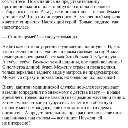
согласитесь! Покосившись на представительницу
противоположного пола, припускаю штаны и неловко
взбираюсь на стол. А та даже и не смотрит — в свои бумаги
уставилась! Что в них интересного. А тут военный морячок
кряхтит, упирается. Настоящий герой! Только, видимо, уже
насмотрелась.
— Спину прямей! — следует команда.
Не без какого-то внутреннего удивления повинуюсь. И, как
это в песенке поется, «кошу лиловым глазом» назад. Вижу:
помощник военврача берет какой-то большой тубус в руки.
А тубус, тубус! Во-о-о-т такой ширины, вот такой ве
личин
ы!
С полметра длиной будет. Может, у страха и глаза велики,
только зеркальца заднего вида у матроса не предусмотрено.
Может, со страху и показалось, но большой, ох, большой!
Вижу: капитан медицинской службы не жалея зачерпывает
вазелин (определил по знакомому с детства цвету — в наше
время чего только им не мазали) из огромной жестяной банки.
Затем смазывает конец тубуса и… тычет им в обратную
сторону моего молодого, еще не опытного в этих делах
организма. А представительница прекрасного пола еще ниже
наклонилась над столом — все пишет. Неужели ей
не интересно?!