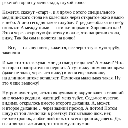
ракетой торчит у меня сзади, глухой голос.
Кажется, скажут «старт», и я прямо с этого специального
медицинского стола на
колес
иках через открытое окно взмою
в небо. А оно сегодня такое голубое. И редкие облака по небу
скользят. А между ними — птички порхают. Хорошо-то как!
Это я через открытую форточку в окне, что напротив стола,
вижу. Так бы сам и полетел на волю!
— Все, — слышу опять, кажется, все через эту самую трубу, —
закончил.
И как это этот эскулап мне до гланд не дошел? А может? Что-
то горло подозрительно першит. А тут вижу: помощник врача
(даже не знаю, через что вижу) в меня еще лампочку
на длинном штоке вставляет. Лампочка маленькая такая. Ну
это я еще выдюжу!
Нутром чувствую, что-то вкручивают, вкручивают в ставший
мне чем-то родным, частицей меня тубус. Седьмое чувство,
видимо, открылось вместо второго дыхания. А, может,
и второе дыхание… через задний проход. А потом! Потом
шнур от той лампочки в розетку! Испытываю шок, нет,
не электрошок, а обычный шок от всего происходящего. Да,
если звезды зажигают, то это кому-то нужно.