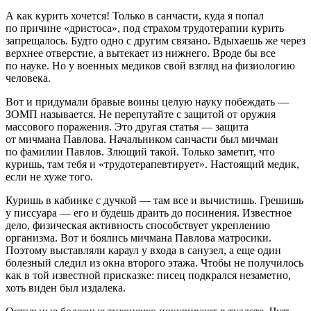
А как
курит
ь хочется! Только в санчасти, куда я попал
по причине «дристоса», под страхом трудотерапии
курит
ь
запрещалось. Будто одно с другим связано. Вдыхаешь же через
верхнее отверстие, а вытекает из нижнего. Вроде бы все
по науке. Но у военных медиков свой взгляд на физиологию
человека.
Вот и придумали бравые воины целую науку побеждать —
ЗОМП называется. Не перепутайте с защитой от оружия
массового поражения. Это другая статья — защита
от мичмана Павлова. Начальником санчасти был мичман
по фамилии Павлов. Злющий такой. Только заметит, что
куришь, там тебя и «трудотерапевтирует». Настоящий медик,
если не хуже того.
Куришь в кабинке с дучкой — там все и вычистишь. Грешишь
у писсуара — его и будешь драить до посинения. Известное
дело, физическая активность способствует укреплению
организма. Вот и боялись мичмана Павлова матросики.
Поэтому выставляли караул у входа в санузел, а еще один
болезный следил из окна второго этажа. Чтобы не получилось
как в той известной присказке: писец подкрался незаметно,
хоть виден был издалека.