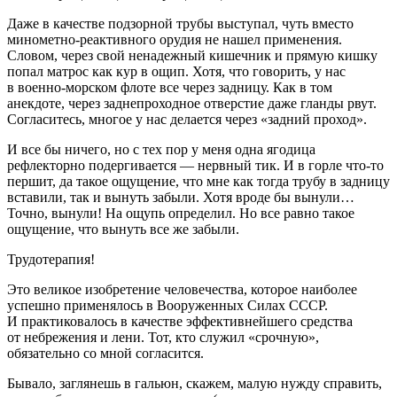
Даже в качестве подзорной трубы выступал, чуть вместо
минометно-реактивного орудия не нашел применения.
Словом, через свой ненадежный кишечник и прямую кишку
попал матрос как кур в ощип. Хотя, что говорить, у нас
в военно-морском флоте все через задницу. Как в том
анекдоте, через заднепроходное отверстие даже гланды рвут.
Согласитесь, многое у нас делается через «задний проход».
И все бы ничего, но с тех пор у меня одна
ягодиц
а
рефлекторно подергивается — нервный тик. И в горле что-то
першит, да такое ощущение, что мне как тогда трубу в задницу
вставили, так и вынуть забыли. Хотя вроде бы вынули…
Точно, вынули! На ощупь определил. Но все равно такое
ощущение, что вынуть все же забыли.
Трудотерапия!
Это великое изобретение человечества, которое наиболее
успешно применялось в Вооруженных Силах СССР.
И практиковалось в качестве эффективнейшего средства
от небрежения и лени. Тот, кто служил «срочную»,
обязательно со мной согласится.
Бывало, заглянешь в гальюн, скажем, малую нужду справить,