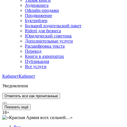
Тираж книги
Аудиокнига
Офлайн-продажи
Продвижение
Буктрейлер
Большой издательский пакет
Rideró для бизнеса
Юридический советник
Дополнительные услуги
Расшифровка текста
Перевод
Книги в аэропортах
Публикация
Все услуги
Кабинет
Кабинет
Уведомления
Отметить все как прочитанные
Показать ещё
18
+