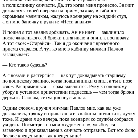
в поликлинику санчасти. Да, это когда меня пронесло. Значит,
дождался я своей очереди на прием, захожу в кабинет
скромным мальчиком, жалуюсь военврачу на жидкий стул,
а он мне баночку в руки и: «Неси анализ».
И пошел я тот анализ добывать. Ан не идет — заклинило
после жиденького. Я брюки натягиваю и опять к военврачу.
А тот свое: «Старайся». Так я до окончания врачебного
приема старался. А тут ко мне в кабинку мичман Павлов
заглядывает:
— Кто таков будешь?
А я возьми и растеряйся — как тут докладывать старшему
по воинскому званию, когда подштанники сняты, а ты в позе
«зю». Распрямишься — срам вывалится. Руку к головному
убору в уставном приветствии поднесешь — чем тогда брюки
держать. Словом, ситуация неуставная.
Одним словом, вручил мичман Павлов мне, как вы уже
догадались, тряпку и приказал все в кабинке почистить, дучку
тоже. И драил я до вечера, пока военврач со службы собрался
уходить. Посмотрел на мои «художества», улыбнулся
загадочно и приказал меня в санчасть отправить. Вот это было
боевое крещеньице, так крещеньице!