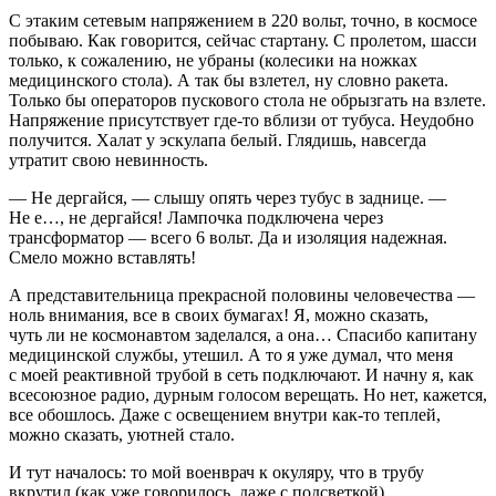
С этаким сетевым напряжением в 220 вольт, точно, в космосе
побываю. Как говорится, сейчас стартану. С пролетом, шасси
только, к сожалению, не убраны (
колес
ики на ножках
медицинского стола). А так бы взлетел, ну словно ракета.
Только бы операторов пускового стола не обрызгать на взлете.
Напряжение присутствует где-то вблизи от тубуса. Неудобно
получится. Халат у эскулапа белый. Глядишь, навсегда
утратит свою невинность.
— Не дергайся, — слышу опять через тубус в заднице. —
Не е…, не дергайся! Лампочка подключена через
трансформатор — всего 6 вольт. Да и изоляция надежная.
Смело можно вставлять!
А представительница прекрасной половины человечества —
ноль внимания, все в своих бумагах! Я, можно сказать,
чуть ли не космонавтом заделался, а она… Спасибо капитану
медицинской службы, утешил. А то я уже думал, что меня
с моей реактивной трубой в сеть подключают. И начну я, как
всесоюзное радио, дурным голосом верещать. Но нет, кажется,
все обошлось. Даже с освещением внутри как-то теплей,
можно сказать, уютней стало.
И тут началось: то мой военврач к окуляру, что в трубу
вкрутил (как уже говорилось, даже с подсветкой),