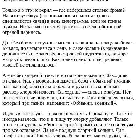
Только я в это не верил — где наберешься столько брома?
На всю «учебку» (военно-морская школа младших
специалистов связи) в день килограммы, если не тонны
нужны. Несколько тысяч матросиков за железобетонной
оградой парилось.
Да и без брома ненужные мысли старшина на плацу выбивал.
Бывало, по четыре часа в день, и даже больше (в наказание
дополнительные занятия по строевой подготовке), на жаре
матросик чеканил шаг. Как только гнездилище грешных
мыслей не отваливалось!
А еще без хлорной извести и спать не ложились. Заходишь
в гальюн (так у мореманов даже на берегу обычный нужник
называется), обязательно обмакни руки в насыщенный
раствор хлорной извести. Выходишь — снова не забудь. Нет,
не то, что иные подумали, только руки. Или тебе дневальный,
который при тазике, напомнит: «Обмакни, военный».
Идешь в столовую — изволь обмакнуть. Снова руки. Так что
иногда казалось, что и в пищу ту хлорку добавляют. Только
что не посуду на камбузе с хлоркой промывали, не говоря уже
про все остальное. Да еще под душ хлорный водили. Для
профилактики. Так что хлорка была не только снаружи, но,