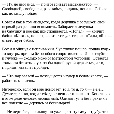
— Ну, не дергайся, — приговаривает медэкзекутор. —
Свободней, свободней, расслабься, видишь, попали. Сейчас
как по маслу пойдет.
Совсем как в том анекдоте, когда дедушка с бабушкой свой
первый раз решили вспомнить. Забирается дедушка
на бабушку и кое-как пристраивается. «Попал», — кричит
бабка. «Кажись, попал», — ответствует старик. «Тады, ой!» —
ответствует бабка.
Вот и я ойкнул с непривычки. Чувствую: пошло, пошло куда-
то внутрь, причем без особого сопротивления. И все глубже
и глубже — сколько можно! Метрострой устроили! Остается
только за бескозырку хотя бы одной рукой держаться, а то,
глядишь, навылет пройдет.
— Что задергался! — возмущается изувер в белом халате, —
работать мешаешь.
Интересно, если он мне помогает, то я, то я, то я — а-а-а…
Думаете, легко, когда тебя
девств
енности лишают! Конечно, я
в этом деле человек неопытный. Однако тут и без практики
все понятно — держись за бескозырку!
— Не дергайся, — слышу, но уже через эту самую трубу, что