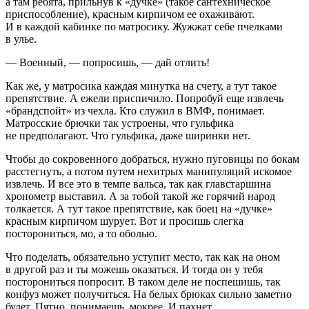
а там ребята, прильнув к «дучке» (такое сантехническое
приспособление), красным кирпичом ее охаживают.
И в каждой кабинке по матросику. Жужжат себе пчелками
в улье.
— Военный, — попросишь, — дай отлить!
Как же, у матросика каждая минутка на счету, а тут такое
препятствие. А ежели приспичило. Попробуй еще извлечь
«брандспойт» из чехла. Кто служил в ВМФ, понимает.
Матросские брючки так устроены, что гульфика
не предполагают. Что гульфика, даже ширинки нет.
Чтобы до сокровенного добраться, нужно пуговицы по бокам
расстегнуть, а потом путем нехитрых манипуляций искомое
извлечь. И все это в темпе вальса, так как главстаршина
хронометр выставил. А за тобой такой же горячий народ
толкается. А тут такое препятствие, как боец на «дучке»
красным кирпичом шурует. Вот и просишь слегка
посторониться, мо, а то оболью.
Что поделать, обязательно уступит место, так как на оном
в другой раз и ты можешь оказаться. И тогда он у тебя
посторониться попросит. В таком деле не поспешишь, так
конфуз может получиться. На белых брюках сильно заметно
будет. Пятно, понимаешь, мокрее. И пахнет.