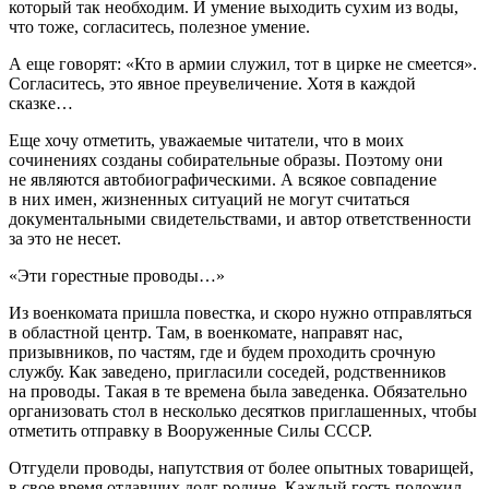
который так необходим. И умение выходить сухим из воды,
что тоже, согласитесь, полезное умение.
А еще говорят: «Кто в армии служил, тот в цирке не смеется».
Согласитесь, это явное преувеличение. Хотя в каждой
сказке…
Еще хочу отметить, уважаемые читатели, что в моих
сочинениях созданы собирательные образы. Поэтому они
не являются автобиографическими. А всякое совпадение
в них имен, жизненных ситуаций не могут считаться
документальными свидетельствами, и автор ответственности
за это не несет.
«Эти горестные проводы…»
Из военкомата пришла повестка, и скоро нужно отправляться
в областной центр. Там, в военкомате, направят нас,
призывников, по частям, где и будем проходить срочную
службу. Как заведено, пригласили соседей, родственников
на проводы. Такая в те времена была заведенка. Обязательно
организовать стол в несколько десятков приглашенных, чтобы
отметить отправку в Вооруженные Силы СССР.
Отгудели проводы, напутствия от более опытных товарищей,
в свое время отдавших долг родине. Каждый гость положил