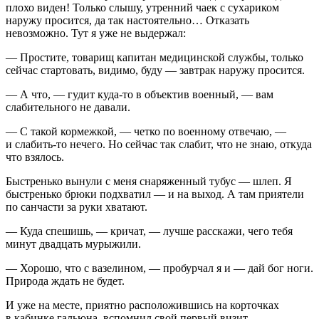
плохо виден! Только слышу, утренний чаек с сухариком
наружу просится, да так настоятельно… Отказать
невозможно. Тут я уже не выдержал:
— Простите, товарищ капитан медицинской службы, только
сейчас стартовать, видимо, буду — завтрак наружу просится.
— А что, — гудит куда-то в объектив военный, — вам
слабительного не давали.
— С такой кормежкой, — четко по военному отвечаю, —
и слабить-то нечего. Но сейчас так слабит, что не знаю, откуда
что взялось.
Быстренько вынули с меня снаряженный тубус — шлеп. Я
быстренько брюки подхватил — и на выход. А там приятели
по санчасти за руки хватают.
— Куда спешишь, — кричат, — лучше расскажи, чего тебя
минут двадцать мурыжили.
— Хорошо, что с вазелином, — пробурчал я и — дай бог ноги.
Природа ждать не будет.
И уже на месте, приятно расположившись на корточках
в кабинке гальюна, вспомнил свой первый визит