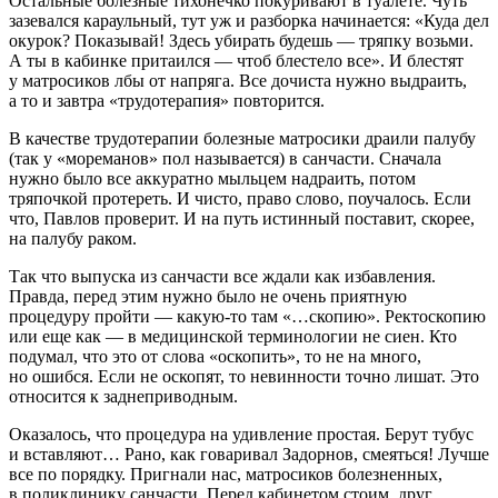
Остальные болезные тихонечко покуривают в туалете. Чуть
зазевался караульный, тут уж и разборка начинается: «Куда дел
окурок? Показывай! Здесь убирать будешь — тряпку возьми.
А ты в кабинке притаился — чтоб блестело все». И блестят
у матросиков лбы от напряга. Все дочиста нужно выдраить,
а то и завтра «трудотерапия» повторится.
В качестве трудотерапии болезные матросики драили палубу
(так у «мореманов» пол называется) в санчасти. Сначала
нужно было все аккуратно мыльцем надраить, потом
тряпочкой протереть. И чисто, право слово, поучалось. Если
что, Павлов проверит. И на путь истинный поставит, скорее,
на палубу раком.
Так что выпуска из санчасти все ждали как избавления.
Правда, перед этим нужно было не очень приятную
процедуру пройти — какую-то там «…скопию». Ректоскопию
или еще как — в медицинской терминологии не сиен. Кто
подумал, что это от слова «оскопить», то не на много,
но ошибся. Если не оскопят, то невинности точно лишат. Это
относится к заднеприводным.
Оказалось, что процедура на удивление простая. Берут тубус
и вставляют… Рано, как говаривал Задорнов, смеяться! Лучше
все по порядку. Пригнали нас, матросиков болезненных,
в поликлинику санчасти. Перед кабинетом стоим, друг