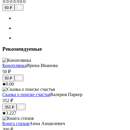
0.0
60
₽
Рекомендуемые
Коноплянка
Ирина Иванова
50
₽
50
₽
0.0
0
Сказка о поиске счастья
Валерия Паркер
352
₽
352
₽
3.2
27
Книга стихов
Анна Аншилевич
200
₽