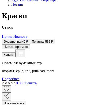
Художественная литература
Поэзия
Краски
Стихи
Ирина Иванова
Электронная
40
₽
Печатная
585
₽
Читать фрагмент
Купить
Объем:
98
бумажных стр.
Формат:
epub, fb2, pdfRead, mobi
Подробнее
0.0
0
Оценить
Пожаловаться