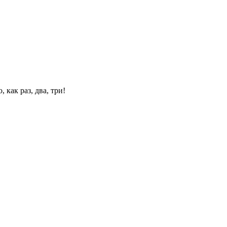
 как раз, два, три!