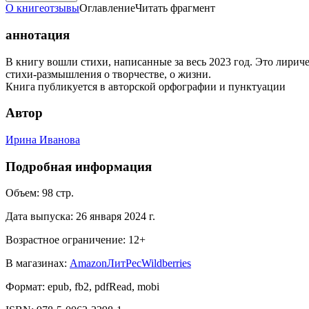
О книге
отзывы
Оглавление
Читать фрагмент
аннотация
В книгу вошли стихи, написанные за весь 2023 год. Это лири
стихи-размышления о творчестве, о жизни.
Книга публикуется в авторской орфографии и пунктуации
Автор
Ирина Иванова
Подробная информация
Объем:
98
стр.
Дата выпуска:
26 января 2024 г.
Возрастное ограничение:
12
+
В магазинах:
Amazon
ЛитРес
Wildberries
Формат:
epub, fb2, pdfRead, mobi