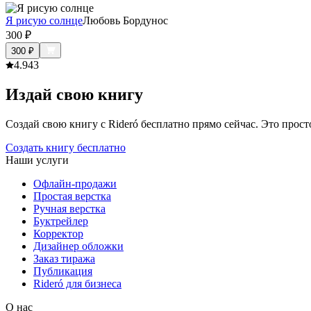
Я рисую солнце
Любовь Бордунос
300
₽
300
₽
4.9
43
Издай свою книгу
Создай свою книгу с Rideró бесплатно прямо сейчас. Это просто,
Создать книгу бесплатно
Наши услуги
Офлайн-продажи
Простая верстка
Ручная верстка
Буктрейлер
Корректор
Дизайнер обложки
Заказ тиража
Публикация
Rideró для бизнеса
О нас