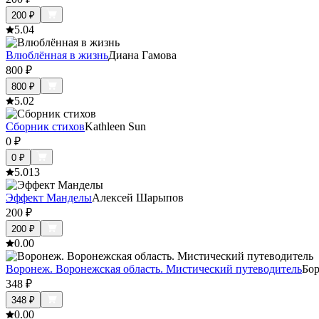
200
₽
5.0
4
Влюблённая в жизнь
Диана Гамова
800
₽
800
₽
5.0
2
Сборник стихов
Kathleen Sun
0
₽
0
₽
5.0
13
Эффект Манделы
Алексей Шарыпов
200
₽
200
₽
0.0
0
Воронеж. Воронежская область. Мистический путеводитель
Бо
348
₽
348
₽
0.0
0