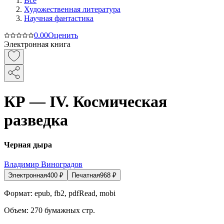
Все
Художественная литература
Научная фантастика
0.0
0
Оценить
Электронная книга
КР — IV. Космическая
разведка
Черная дыра
Владимир Виноградов
Электронная
400
₽
Печатная
968
₽
Формат:
epub, fb2, pdfRead, mobi
Объем:
270
бумажных стр.