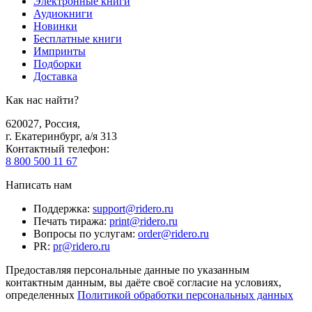
Электронные книги
Аудиокниги
Новинки
Бесплатные книги
Импринты
Подборки
Доставка
Как нас найти?
620027
,
Россия
,
г. Екатеринбург, а/я 313
Контактный телефон
:
8 800 500 11 67
Написать нам
Поддержка
:
support@ridero.ru
Печать тиража
:
print@ridero.ru
Вопросы по услугам
:
order@ridero.ru
PR
:
pr@ridero.ru
Предоставляя персональные данные по указанным
контактным данным, вы даёте своё согласие на условиях,
определенных
Политикой обработки персональных данных