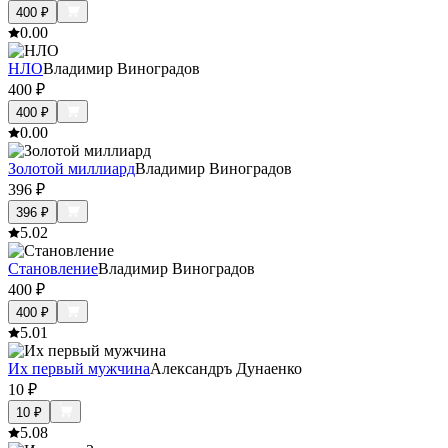
400
₽
0.0
0
НЛО
Владимир Виноградов
400
₽
400
₽
0.0
0
Золотой миллиард
Владимир Виноградов
396
₽
396
₽
5.0
2
Становление
Владимир Виноградов
400
₽
400
₽
5.0
1
Их первый мужчина
Александръ Дунаенко
10
₽
10
₽
5.0
8