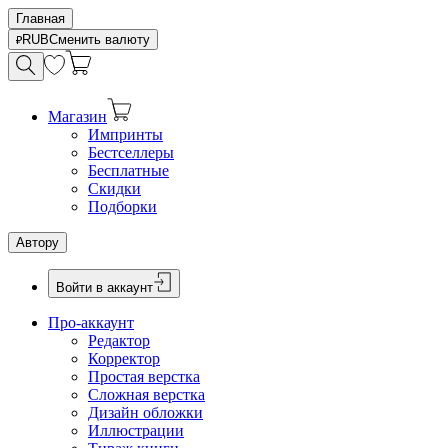
Главная
RUB
Сменить валюту
Магазин
Импринты
Бестселлеры
Бесплатные
Скидки
Подборки
Автору
Войти в аккаунт
Про-аккаунт
Редактор
Корректор
Простая верстка
Сложная верстка
Дизайн обложки
Иллюстрации