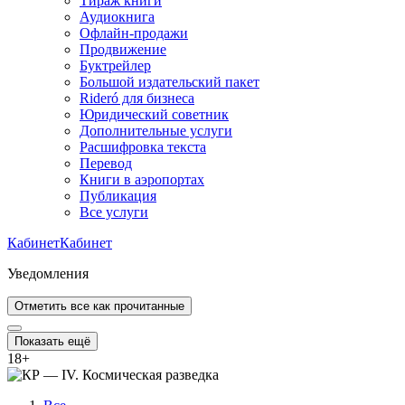
Тираж книги
Аудиокнига
Офлайн-продажи
Продвижение
Буктрейлер
Большой издательский пакет
Rideró для бизнеса
Юридический советник
Дополнительные услуги
Расшифровка текста
Перевод
Книги в аэропортах
Публикация
Все услуги
Кабинет
Кабинет
Уведомления
Отметить все как прочитанные
Показать ещё
18
+