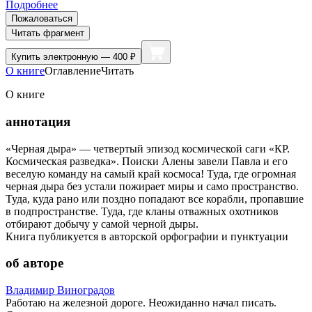
Подробнее
Пожаловаться
Читать фрагмент
Купить
электронную — 400 ₽
О книге
Оглавление
Читать
О книге
аннотация
«Черная дыра» — четвертый эпизод космической саги «КР.
Космическая разведка». Поиски Алены завели Павла и его
веселую команду на самый край космоса! Туда, где огромная
черная дыра без устали пожирает миры и само пространство.
Туда, куда рано или поздно попадают все корабли, пропавшие
в подпространстве. Туда, где кланы отважных охотников
отбирают добычу у самой черной дыры.
Книга публикуется в авторской орфографии и пунктуации
об авторе
Владимир Виноградов
Работаю на железной дороге. Неожиданно начал писать.