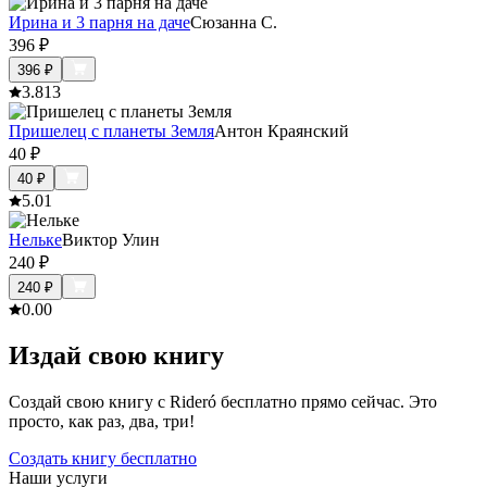
Ирина и 3 парня на даче
Сюзанна С.
396
₽
396
₽
3.8
13
Пришелец с планеты Земля
Антон Краянский
40
₽
40
₽
5.0
1
Нельке
Виктор Улин
240
₽
240
₽
0.0
0
Издай свою книгу
Создай свою книгу с Rideró бесплатно прямо сейчас. Это
просто, как раз, два, три!
Создать книгу бесплатно
Наши услуги