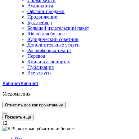
Тираж книги
Аудиокнига
Офлайн-продажи
Продвижение
Буктрейлер
Большой издательский пакет
Rideró для бизнеса
Юридический советник
Дополнительные услуги
Расшифровка текста
Перевод
Книги в аэропортах
Публикация
Все услуги
Кабинет
Кабинет
Уведомления
Отметить все как прочитанные
Показать ещё
12
+