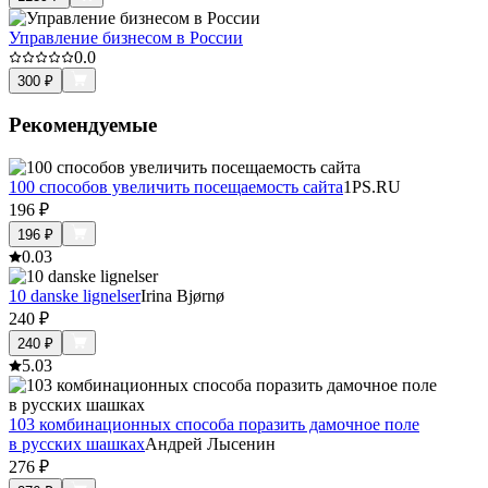
Управление бизнесом в России
0.0
300
₽
Рекомендуемые
100 способов увеличить посещаемость сайта
1PS.RU
196
₽
196
₽
0.0
3
10 danske lignelser
Irina Bjørnø
240
₽
240
₽
5.0
3
103 комбинационных способа поразить дамочное поле
в русских шашках
Андрей Лысенин
276
₽