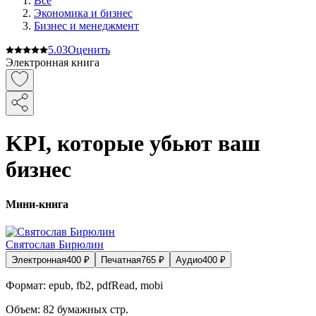
Все
Экономика и бизнес
Бизнес и менеджмент
5.0
3
Оценить
Электронная книга
KPI, которые убьют ваш
бизнес
Мини-книга
Святослав Бирюлин
Электронная
400
₽
Печатная
765
₽
Аудио
400
₽
Формат:
epub, fb2, pdfRead, mobi
Объем:
82
бумажных стр.