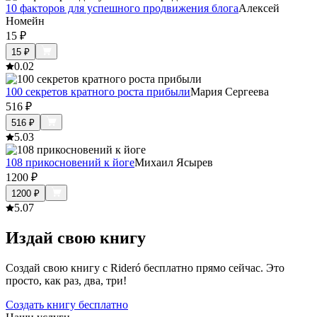
10 факторов для успешного продвижения блога
Алексей
Номейн
15
₽
15
₽
0.0
2
100 секретов кратного роста прибыли
Мария Сергеева
516
₽
516
₽
5.0
3
108 прикосновений к йоге
Михаил Ясырев
1200
₽
1200
₽
5.0
7
Издай свою книгу
Создай свою книгу с Rideró бесплатно прямо сейчас. Это
просто, как раз, два, три!
Создать книгу бесплатно