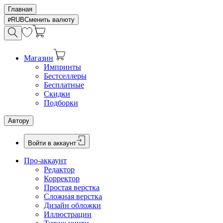
Главная
RUB
Сменить валюту
Магазин
Импринты
Бестселлеры
Бесплатные
Скидки
Подборки
Автору
Войти в аккаунт
Про-аккаунт
Редактор
Корректор
Простая верстка
Сложная верстка
Дизайн обложки
Иллюстрации