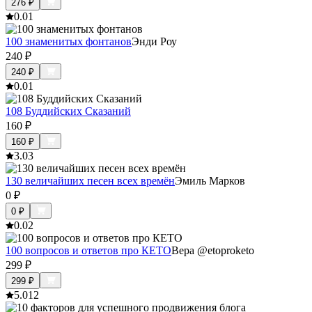
276
₽
0.0
1
100 знаменитых фонтанов
Энди Роу
240
₽
240
₽
0.0
1
108 Буддийских Сказаний
160
₽
160
₽
3.0
3
130 величайших песен всех времён
Эмиль Марков
0
₽
0
₽
0.0
2
100 вопросов и ответов про КЕТО
Вера @etoproketo
299
₽
299
₽
5.0
12