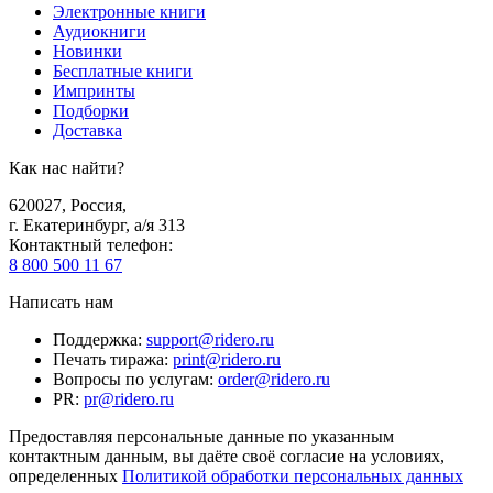
Электронные книги
Аудиокниги
Новинки
Бесплатные книги
Импринты
Подборки
Доставка
Как нас найти?
620027
,
Россия
,
г. Екатеринбург, а/я 313
Контактный телефон
:
8 800 500 11 67
Написать нам
Поддержка
:
support@ridero.ru
Печать тиража
:
print@ridero.ru
Вопросы по услугам
:
order@ridero.ru
PR
:
pr@ridero.ru
Предоставляя персональные данные по указанным
контактным данным, вы даёте своё согласие на условиях,
определенных
Политикой обработки персональных данных