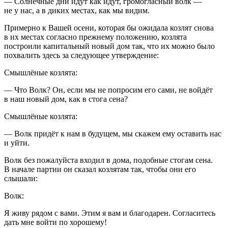
— Солнечные дни идут как идут, громогласный волк —
не у нас, а в диких местах, как мы видим.
Примерно к Вашей осени, которая бы ожидала козлят снова
в их местах согласно прежнему положению, козлята
построили капитальный новый дом так, что их можно было
похвалить здесь за следующее утверждение:
Смышлёные козлята:
— Что Волк? Он, если мы не попросим его сами, не войдёт
в наш новый дом, как в стога сена?
Смышлёные козлята:
— Волк придёт к нам в будущем, мы скажем ему оставить нас
и уйти.
Волк без пожалуйста входил в дома, подобные стогам сена.
В начале партии он сказал козлятам так, чтобы они его
слышали:
Волк:
Я живу рядом с вами. Этим я вам и благодарен. Согласитесь
дать мне войти по хорошему!