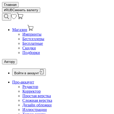
Главная
RUB
Сменить валюту
Магазин
Импринты
Бестселлеры
Бесплатные
Скидки
Подборки
Автору
Войти в аккаунт
Про-аккаунт
Редактор
Корректор
Простая верстка
Сложная верстка
Дизайн обложки
Иллюстрации