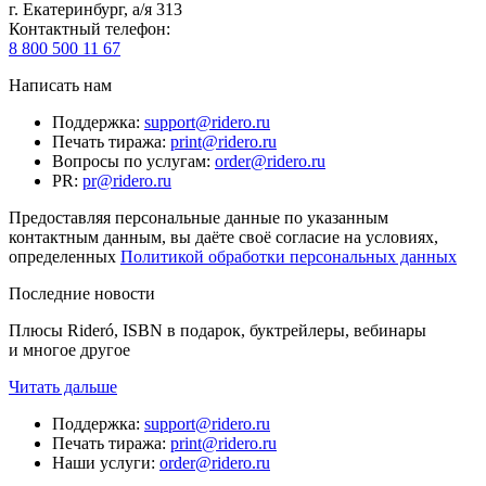
г. Екатеринбург, а/я 313
Контактный телефон
:
8 800 500 11 67
Написать нам
Поддержка
:
support@ridero.ru
Печать тиража
:
print@ridero.ru
Вопросы по услугам
:
order@ridero.ru
PR
:
pr@ridero.ru
Предоставляя персональные данные по указанным
контактным данным, вы даёте своё согласие на условиях,
определенных
Политикой обработки персональных данных
Последние новости
Плюсы Rideró, ISBN в подарок, буктрейлеры, вебинары
и многое другое
Читать дальше
Поддержка
:
support@ridero.ru
Печать тиража
:
print@ridero.ru
Наши услуги
:
order@ridero.ru