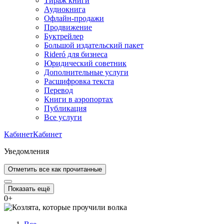
Тираж книги
Аудиокнига
Офлайн-продажи
Продвижение
Буктрейлер
Большой издательский пакет
Rideró для бизнеса
Юридический советник
Дополнительные услуги
Расшифровка текста
Перевод
Книги в аэропортах
Публикация
Все услуги
Кабинет
Кабинет
Уведомления
Отметить все как прочитанные
Показать ещё
0
+