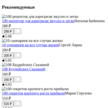
Рекомендуемые
100 рецептов для аэрогриля: вкусно и легко
Наталья Бибекина
288
₽
288
₽
5.0
8
10 сценариев на все случаи жизни
Сергей Ларин
200
₽
200
₽
5.0
5
108 Буддийских Сказаний
160
₽
160
₽
3.0
3
100 секретов кратного роста прибыли
Мария Сергеева
516
₽
516
₽