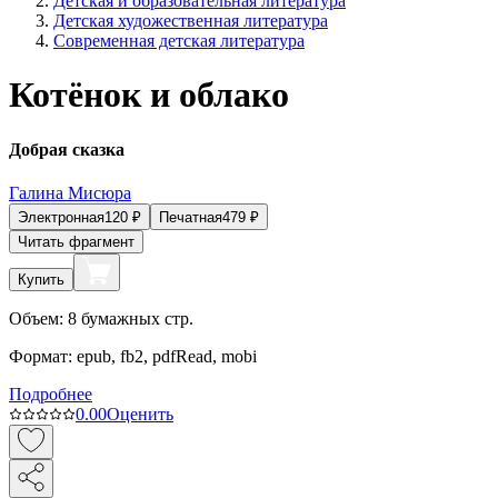
Детская и образовательная литература
Детская художественная литература
Современная детская литература
Котёнок и облако
Добрая сказка
Галина Мисюра
Электронная
120
₽
Печатная
479
₽
Читать фрагмент
Купить
Объем:
8
бумажных стр.
Формат:
epub, fb2, pdfRead, mobi
Подробнее
0.0
0
Оценить