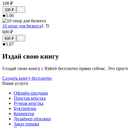
108
₽
108
₽
5.0
6
10 опор для бизнеса
J. Ti
600
₽
600
₽
5.0
7
Издай свою книгу
Создай свою книгу с Rideró бесплатно прямо сейчас. Это просто,
Создать книгу бесплатно
Наши услуги
Офлайн-продажи
Простая верстка
Ручная верстка
Буктрейлер
Корректор
Дизайнер обложки
Заказ тиража