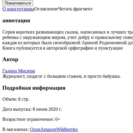
Пожаловаться
О книге
отзывы
Оглавление
Читать фрагмент
аннотация
Серия коротких развивающих сказок, написанных в лучших тра
ребенка с окружающим миром, учит добру и правильному повед
каждая из которых была своеобразной Ариной Родионовной для
Книга публикуется в авторской орфографии и пунктуации
Автор
Галина Мисюра
Журналист, педагог с большим стажем, и просто бабушка.
Подробная информация
Объем:
8
стр.
Дата выпуска:
8 июня 2020 г.
Возрастное ограничение:
0
+
В магазинах:
Ozon
Amazon
Wildberries