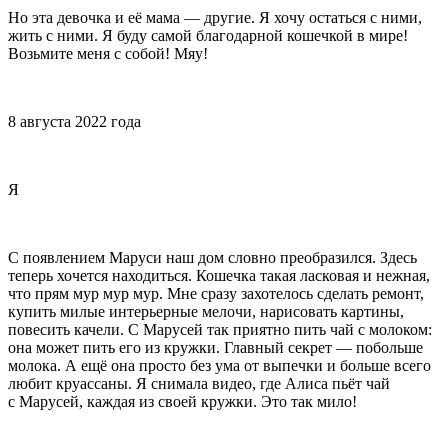
Но эта девочка и её мама — другие. Я хочу остаться с ними,
жить с ними. Я буду самой благодарной кошечкой в мире!
Возьмите меня с собой! Мяу!
8 августа 2022 года
Я
С появлением Маруси наш дом словно преобразился. Здесь
теперь хочется находиться. Кошечка такая
ласк
овая и нежная,
что прям мур мур мур. Мне сразу захотелось сделать ремонт,
купить милые интерьерные мелочи, нарисовать картины,
повеси
ть качели. С Марусей так приятно пить чай с молоком:
она может пить его из кружки. Главный секрет — побольше
молока. А ещё она просто без ума от выпечки и больше всего
любит круассаны. Я снимала видео, где Алиса пьёт чай
с Марусей, каждая из своей кружки. Это так мило!