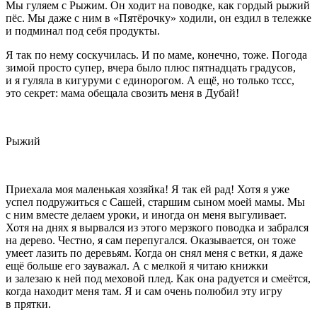
Мы гуляем с Рыжим. Он ходит на поводке, как гордый рыжий
пёс. Мы даже с ним в «Пятёрочку» ходили, он ездил в тележке
и подминал под себя продукты.
Я так по нему соскучилась. И по маме, конечно, тоже. Погода
зимой просто супер, вчера было плюс пят
надцат
ь градусов,
и я гуляла в кигуруми с единорогом. А ещё, но только тссс,
это секрет: мама обещала свозить меня в Дубай!
Рыжий
Приехала моя маленькая хозяйка! Я так ей рад! Хотя я уже
успел подружиться с Сашей, старшим сыном моей мамы. Мы
с ним вместе делаем уроки, и иногда он меня выгуливает.
Хотя на днях я вырвался из этого мерзкого поводка и забрался
на дерево. Честно, я сам перепугался. Оказывается, он тоже
умеет лазить по деревьям. Когда он снял меня с ветки, я даже
ещё больше его зауважал. А с мелкой я читаю книжки
и залезаю к ней под меховой плед. Как она радуется и смеётся,
когда находит меня там. Я и сам очень полюбил эту игру
в прятки.