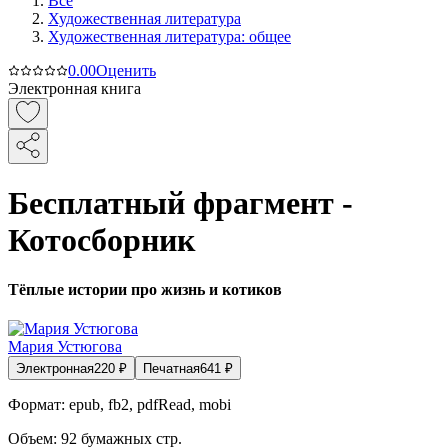
Все
Художественная литература
Художественная литература: общее
0.0
0
Оценить
Электронная книга
Бесплатный фрагмент -
Котосборник
Тёплые истории про жизнь и котиков
Мария Устюгова
Электронная
220
₽
Печатная
641
₽
Формат:
epub, fb2, pdfRead, mobi
Объем:
92
бумажных стр.