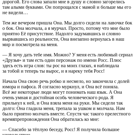
дорогой. Его слова запали мне в душу и словно загорелись
там алыми буквами. Он попрощался с мамой и больше мы его
не видели…
Тем же вечером пришла Она. Мы долго сидели на лавочке бок
о бок. Она молчала, а я мурчал. Просто, потому что мне было
приятно Её присутствие. Надолго задумавшись и словно
вырвавшись из реальности, Она внезапно вернулась в наш
мир и посмотрела на меня.
— Я хочу дать тебе имя. Можно? У меня есть любимый сериал
«Друзья» и там есть один персонаж по имени Росс. Плюс
здесь есть игра слов: ты рос на моих глазах, я наблюдала
за тобой и теперь ты вырос, и я нареку тебя Росс!
Начала Она свою речь робко и несмело, но закончила с долей
юмора и пафоса. Я согласно муркнул, и Она всё поняла.
Всё же некоторые люди могут понимать наш язык. А Она
очень умная и достойная особь человеческого рода. Я
прильнул к ней, и Она взяла меня на руки. Мы сидели так
долго: Она гладила меня, трепала за ушком и молчала. Нам
было приятно молчать вместе. Спустя час такого прелестного
времяпрепровождения Она обратилась ко мне:
— Спасибо за тёплую беседу, Росс! Я получила большое
удовольствие.