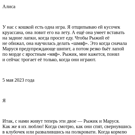
Алиса
У нас с кошкой есть одна игра. Я отщипываю ей кусочек
круассана, она ловит его на лету. А ещё она умеет вставать
на задние лапки, когда просит еду. Чтобы Рыжий её
не обижал, она научилась делать «шмяф». Это когда сначала
Маруся предупреждающе шипит, а потом резко бьёт лапой
по морде с яростным «мяф». Рыжик, мне кажется, понял
и сейчас трогает её только, когда они играют.
5 мая 2023 года
Я
Итак, с нами живут теперь эти двое — Рыжик и Маруся.
Как же я их люблю! Когда смотрю, как они спят, свернувшись
в клубочек или развалившись на полкровати. Когда кормлю