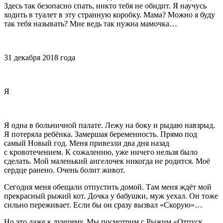
Здесь так безопасно спать, никто тебя не обидит. Я научусь
ходить в туалет в эту странную коробку. Мама? Можно я буду
так тебя называть? Мне ведь так нужна мамочка…
31 декабря 2018 года
Я
Я одна в больничной палате. Лежу на боку и рыдаю навзрыд.
Я потеряла ребёнка. Замершая беременность. Прямо под
самый Новый год. Меня привезли два дня назад
с кровотечением. К сожалению, уже ничего нельзя было
сделать. Мой маленький ангелочек никогда не родится. Моё
сердце ранено. Очень болит живот.
Сегодня меня обещали отпустить домой. Там меня ждёт мой
прекрасный рыжий кот. Дочка у бабушки, муж уехал. Он тоже
сильно переживает. Если бы он сразу вызвал «Скорую»…
Но это даже к лучшему. Мы посмотрим с Рыжим «Отпуск