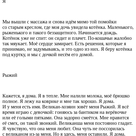
Я
Мы вышли с массажа и снова идём мимо той помойки
со старым креслом, где моя дочь увидела котёнка. Маленького,
рыженького и такого беззащитного. Начинается дождь.
Котёнок уже не спит: он сидит и плачет. По-кошачьи жалобно
так мяукает. Моё сердце замирает. Есть решения, которые я
принимаю, не задумываясь, и это одно из них. Я беру котёнка
под куртку, и мы с дочкой несём его домой.
Рыжий
Кажется, я дома. Я в тепле. Мне налили молока, моё брюшко
полное. Я лежу на коврике и мне так хорошо. Я дома.
И у меня есть имя. Великан-хозяин зовёт меня Рыжий. Я всё
время играю с девочкой: гоняюсь за бантиком на верёвочке
или её голыми пятками. Она задорно смеётся. Мне нравится
её смех, он такой звонкий. Великанша меня постоянно гладит.
Я чувствую, что она меня любит. Она чуть не поссорилась
с великаном из-за меня. Но я здесь, меня оставили. Я дома.