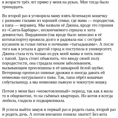
в возрасте трёх лет прямо у меня на руках. Мне тогда было
три
надцат
ь.
Во второй раз я уговорила маму взять беленькую кошечку
с разными глазами из хорошей семьи, где мама — породистая,
а папа — мерзавец. Мы назвали её Джина, вроде это
героин
я
из «Санта-Барбары», нескончаемого сериала и хита
девяностых. Вирджиния (так вроде было записано в её
котопаспорте) прожила долго и радовала нас с сестрой
кусанием за голые пятки и ночными «тыгыдыками». А после
того как я уехала в другой город и поступила в университет,
Джина стала есть только из рук моей мамы и пить пиво
с папой. Здесь стоит объяснить, что ввиду своей полу
породистости, она страдала неким заболеванием,
вызывающим про
плеш
ины в её шикарной белой шубке.
Ветеринар прописал пивные дрожжи и иногда давать ей
немножко натурального пива. Так, папа обрёл кошачью
собутыльницу, а мы немножко пьяную и чокнутую кошку.
Потом у меня был «неокотовленный» период, так как я жила
то в общежитии, то на съёмных квартирах. Но котов я всегда
любила, гладила и подкармливала.
Я успела выйти замуж в первый раз и родить сына, второй раз
и родить дочь. А потом внезапно поняла: хватит! Без кота