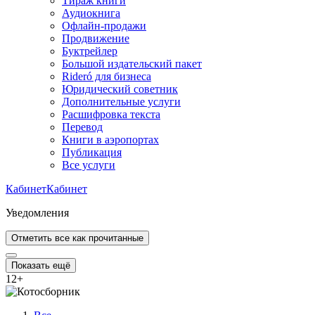
Тираж книги
Аудиокнига
Офлайн-продажи
Продвижение
Буктрейлер
Большой издательский пакет
Rideró для бизнеса
Юридический советник
Дополнительные услуги
Расшифровка текста
Перевод
Книги в аэропортах
Публикация
Все услуги
Кабинет
Кабинет
Уведомления
Отметить все как прочитанные
Показать ещё
12
+