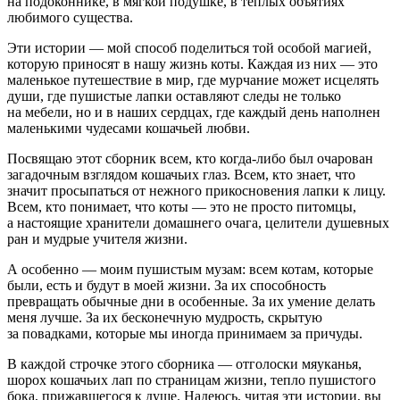
на подоконнике, в мягкой подушке, в тёплых объятиях
любимого существа.
Эти истории — мой способ поделиться той особой магией,
которую приносят в нашу жизнь коты. Каждая из них — это
маленькое путешествие в мир, где мурчание может исцелять
души, где пушистые лапки оставляют следы не только
на мебели, но и в наших сердцах, где каждый день наполнен
маленькими чудесами кошачьей любви.
Посвящаю этот сборник всем, кто когда-либо был очарован
загадочным взглядом кошачьих глаз. Всем, кто знает, что
значит просыпаться от нежного прикосновения лапки к лицу.
Всем, кто понимает, что коты — это не просто питомцы,
а настоящие хранители домашнего очага, целители душевных
ран и мудрые учителя жизни.
А особенно — моим пушистым музам: всем котам, которые
были, есть и будут в моей жизни. За их способность
превращать обычные дни в особенные. За их умение делать
меня лучше. За их бесконечную мудрость, скрытую
за повадками, которые мы иногда принимаем за причуды.
В каждой строчке этого сборника — отголоски мяуканья,
шорох кошачьих лап по страницам жизни, тепло пушистого
бока, прижавшегося к душе. Надеюсь, читая эти истории, вы