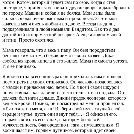
котом. Котом, который гуляет сам по себе. Когда я стал
постарше, я принялся осваивать другие дворы и даже бродить
по городу. Машин и собак я не боялся. Мои лапы были
сильны, я был очень быстрым и проворным. За эти мои
качества меня очень любили во дворе. Всегда гладили,
подкармливали и любя называли Бандитом. Как-то я дал
достойный отпор местной овчарке. А ещё я ловил мышей
и птиц. Просто охотился.
Мама говорила, что я весь в папу. Он был породистым
бенгальским котом, сбежавшим от своих хозяев. Дикая
свободная кровь кипела в его жилах. Мама не смогла устоять.
И я её понимаю.
Я видел отца всего лишь раз: он приходил к нам в подвал
посмотреть на своих отпрысков. Он
ласк
ово поздоровался
с мамой и при
ласк
ал нас, детей. Но я всей своей шкурой
почувствовал, как давили на него стены этого подвала. Он
должен был идти дальше. Дикий предок леопарда, которого
вёл зов крови. Помню, он посмотрел на меня и прошептал:
«Ты похож на меня, сын! Выбери свой путь, слушай своё
сердце и чутьё, пусть они ведут тебя…» Я обнюхал его,
стараясь впитать его запах, в котором было всё:
мужественность, благородство и тяга к путешествиям. Я
восхищался им, гордым путником, который идёт своей