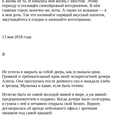
и жизнь не та. И началась моя жизнь с хвостом. Этому
периоду и посвящён своеобразный котодневник. В нём
главные герои, конечно же, коты. А также их кожаные — я
и моя дочь. Так что наливайте парящий вкусный напиток,
закутывайтесь в пледик и начинайте кототерапию.
13 мая 2018 года
Я
Не успела я закрыть за собой дверь, как услышала крик.
Громкий и требовательный крик моей четырёх
летн
ей дочери
Алисы. Она проснулась после дневного сна и жаждала хлеба
и зрелищ. Мультика и каши, если быть точнее.
Нелегко быть не самой молодой мамой в мире, а уж мамой-
предпринимателем и подавно. Когда дочери было полгодика,
я гуляла с ней и нечаянно открыла свой бизнес. Ве
рне
е,
договорилась об аренде небольшого офиса с арочным
окошком под самой крышей.