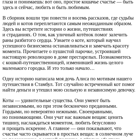
глаза и понимаешь: вот оно, простое кошачье счастье — быть
здесь и сейчас, любить и быть любимым.
В сборник вошли три повести и восемь рассказов, где судьбы
людей и котов переплетаются самым неожиданным образом.
Здесь вы встретите истории о жизни, путешествиях
и страданиях. О том, как уличный котёнок помог залечить
раны разбитого сердца. Узнаете о коте, который научил
успешного бизнесмена останавливаться и замечать красоту
момента. Прочитаете о пушистой парочке, устроившей
настоящую революцию в доме престарелых. Познакомитесь
с кошкой-путешественницей, изменившей жизнь целого
маленького городка. И это только начало…
Одну историю написала моя дочь Алиса по мотивам нашего
путешествия в Стамбул. Тот случайно встреченный кот помог
найти деньги и утешил мою сильную и независимую девочку.
Коты — удивительные существа. Они умеют быть
независимыми, но при этом бесконечно преданными.
Гордыми, но невероятно нежными. Своенравными,
но понимающими. Они учат нас важным вещам: ценить
тишину, наслаждаться моментом, любить безусловно
и прощать искренне. А главное — они показывают, что
счастье часто скрывается в простых вещах: в солнечном луче