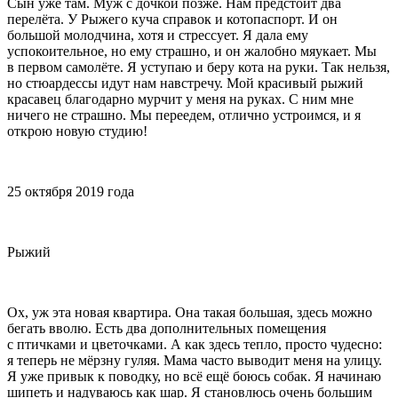
Сын уже там. Муж с дочкой позже. Нам предстоит два
перелёта. У Рыжего куча справок и котопаспорт. И он
большой молодчина, хотя и стрессует. Я дала ему
успокоительное, но ему страшно, и он жалобно мяукает. Мы
в первом самолёте. Я уступаю и беру кота на руки. Так нельзя,
но стюардессы идут нам навстречу. Мой красивый рыжий
красавец благодарно мурчит у меня на руках. С ним мне
ничего не страшно. Мы переедем, отлично устроимся, и я
открою новую студию!
25 октября 2019 года
Рыжий
Ох, уж эта новая квартира. Она такая большая, здесь можно
бегать вволю. Есть два дополнительных помещения
с птичками и цветочками. А как здесь тепло, просто чудесно:
я теперь не мёрзну гуляя. Мама часто выводит меня на улицу.
Я уже привык к поводку, но всё ещё боюсь собак. Я начинаю
шипеть и надуваюсь как шар. Я становлюсь очень большим