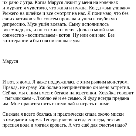
их рано с утра. Когда Маруся лежит у меня на коленках
и мурчит, я чувствую, что жива и нужна. Когда «выгуливаю»
Рыжего на шлейке и все смотрят на нас. Я понимаю, что без
своих котиков я бы совсем пропала и ушла в глубокую
депрессию. Муж ушёл воевать. Сыну исполнилось
восем
надцат
ь, и он съехал от меня. Дочь со мной и мы
совместно «воспитываем» котов. Ну или они нас. Без
кототерапии я бы совсем сошла с ума.
Маруся
И вот, я дома. Я даже подружилась с этим рыжим монстром.
Правда, не сразу. Уж больно неприветливо он меня встретил.
Сейчас мы с ним вместе бегаем наперегонки. Хозяйка говорит
«тыгыдыкаем». Люблю её и её семью. Я буду всегда предана
им. Мне нравится пить с ними чай и играть с ними.
Сначала я всего боялась и практически спала около миски
в ожидании корма. Теперь у меня всегда есть еда, чистая
пресная вода и мягкая кровать. А что ещё для счастья надо?