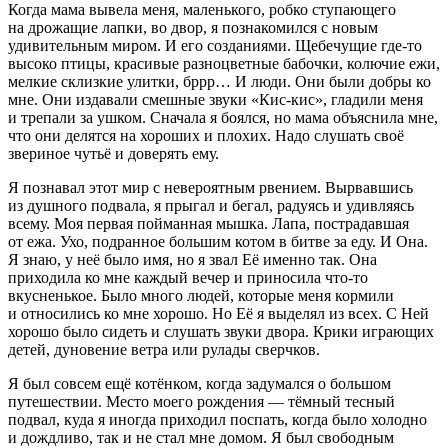
Когда мама вывела меня, маленького, робко ступающего
на дрожащие лапки, во двор, я познакомился с новым
удивительным миром. И его созданиями. Щебечущие где-то
высоко птицы, красивые разноцветные бабочки, колючие ежи,
мелкие склизкие улитки, бррр… И люди. Они были добры ко
мне. Они издавали смешные звуки «Кис-кис», гладили меня
и трепали за ушком. Сначала я боялся, но мама объяснила мне,
что они делятся на хороших и плохих. Надо слушать своё
звериное чутьё и доверять ему.
Я познавал этот мир с невероятным рвением. Вырвавшись
из душного подвала, я прыгал и бегал, радуясь и удивляясь
всему. Моя первая пойманная мышка. Лапа, пострадавшая
от ежа. Ухо, подранное большим котом в битве за еду. И Она.
Я знаю, у неё было имя, но я звал Её именно так. Она
приходила ко мне каждый вечер и приносила что-то
вкусненькое. Было много людей, которые меня кормили
и относились ко мне хорошо. Но Её я выделял из всех. С Ней
хорошо было сидеть и слушать звуки двора. Крики играющих
детей, дуновение ветра или рулады сверчков.
Я был совсем ещё котёнком, когда задумался о большом
путешествии. Место моего рождения — тёмный тесный
подвал, куда я иногда приходил поспать, когда было холодно
и дождливо, так и не стал мне домом. Я был свободным