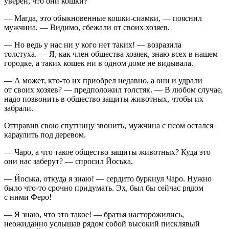
уверен, что они кошки?
— Магда, это обыкновенные кошки-сиамки, — пояснил
мужчина. — Видимо, сбежали от своих хозяев.
— Но ведь у нас ни у кого нет таких! — возразила
толстуха. — Я, как
член
общества хозяек, знаю всех в нашем
городке, а таких кошек ни в одном доме не видывала.
— А может, кто-то их приобрел недавно, а они и удрали
от своих хозяев? — предположил толстяк. — В любом случае,
надо позвонить в общество защиты животных, чтобы их
забрали.
Отправив свою спутницу звонить, мужчина с псом остался
караулить под деревом.
— Чаро, а что такое общество защиты животных? Куда это
они нас заберут? — спросил Йоська.
— Йоська, откуда я знаю! — сердито буркнул Чаро. Нужно
было что-то срочно придумать. Эх, был бы сейчас рядом
с ними Феро!
— Я знаю, что это такое! — братья насторожились,
неожиданно услышав рядом собой высокий писклявый