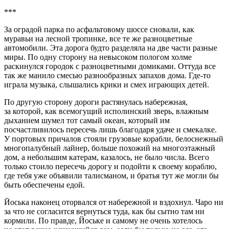
***
За оградой парка по асфальтовому шоссе сновали, как
муравьи на лесной тропинке, все те же разноцветные
автомобили. Эта дорога будто разделяла на две части разные
миры. По одну сторону на невысоком пологом холме
раскинулся городок с разноцветными домиками. Оттуда все
так же манило смесью разнообразных запахов дома. Где-то
играла музыка, слышались крики и смех играющих детей.
По другую сторону дороги растянулась набережная,
за которой, как всемогущий исполинский зверь, влажным
дыханием шумел тот самый океан, который им
посчастливилось пересечь лишь благодаря удаче и смекалке.
У портовых причалов стояли грузовые корабли, белоснежный
многопалубный лайнер, больше похожий на многоэтажный
дом, а небольшим катерам, казалось, не было числа. Всего
только стоило пересечь дорогу и подойти к своему кораблю,
где тебя уже объявили талисманом, и братья тут же могли бы
быть обеспечены едой.
Йоська наконец оторвался от набережной и вздохнул. Чаро ни
за что не согласится вернуться туда, как бы сытно там ни
кормили. По правде, Йоське и самому не очень хотелось