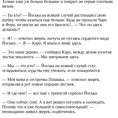
Только уши уж больно большие и покрыт он серым плотным
мехом.
— Ты кто? — Йоська на всякий случай растопырил свою
шубку, чтобы казаться еще больше. Куда же пропали Чаро
и Феро, не могли же они его бросить?.. — Что ты здесь
делаешь?!
— Я? — ответил зверек, ничуть не пугаясь сердитого вида
Йоськи. — Я — Каро. Я коала и живу здесь.
— Это наше дерево, — сообщил Каро, между делом уплетая
листья эвкалипта. — Мы завтракаем здесь.
— Мы — это кто? — Йоська на всякий случай стал
оглядываться, куда бы ему убежать, если понадобится.
— Моя мама и сестричка Пошшка, — пояснил зверек,
отправляя в рот новую порцию листьев.
— И где они? — все еще с тревогой спросил Йоська.
— Они сейчас спят. А я вот решил погулять и пообедать.
Потому что я уже большой и самостоятельный! —
неожиданно заявил зверек, подбоченясь.