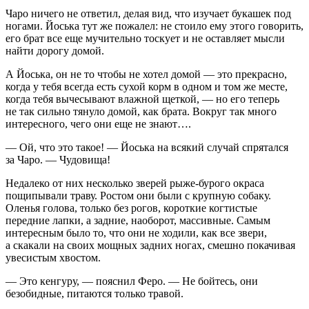
Чаро ничего не ответил, делая вид, что изучает букашек под
ногами. Йоська тут же пожалел: не стоило ему этого говорить,
его брат все еще мучительно тоскует и не оставляет мысли
найти дорогу домой.
А Йоська, он не то чтобы не хотел домой — это прекрасно,
когда у тебя всегда есть сухой корм в одном и том же месте,
когда тебя вычесывают влажной щеткой, — но его теперь
не так сильно тянуло домой, как брата. Вокруг так много
интересного, чего они еще не знают….
— Ой, что это такое! — Йоська на всякий случай спрятался
за Чаро. — Чудовища!
Недалеко от них несколько зверей рыже-бурого окраса
пощипывали траву. Ростом они были с крупную собаку.
Оленья голова, только без рогов, короткие когтистые
передние лапки, а задние, наоборот, массивные. Самым
интересным было то, что они не ходили, как все звери,
а скакали на своих мощных задних ногах, смешно покачивая
увесистым хвостом.
— Это кенгуру, — пояснил Феро. — Не бойтесь, они
безобидные, питаются только травой.