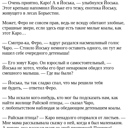
— Очень приятно, Каро! А я Йоська, — улыбнулся Йоська.
Этот крепыш напомнил Йоське его тезку, енотика Йоську,
живущего в лесах Борьестии.
Может, Феро не совсем прав, ведь не всюду обитают злобные,
страшные звери, если здесь еще есть такие милые коалы, как
этот Каро…
— Смотри-ка, Феро, — вдруг раздался насмешливый голос
Чаро. — Стоило Йоську немного оставить одного, он тут же
нашел себе очередного детеныша!
— Его зовут Каро. Он взрослый и самостоятельный, —
Йоська не хотел, чтобы его брат ненароком обидел этого
смешного малыша. — Где вы были?
— Йоська, ты так сладко спал, что мы решили тебя
не будить, — ответил Феро.
— Мы искали кого-нибудь, кто мог бы подсказать нам, как
найти жилище Райской птицы, — сказал Чаро,
с любопытством наблюдая за обедающим детенышем коалы.
— Райская птица? — Каро ненадолго оторвался от листьев. —
Мне мама рассказывала сказку о ней, когда я был маленьким.
А теперь она рассказывает ее этой противной Пошшке!