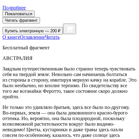
Подробнее
Пожаловаться
Читать фрагмент
Купить
электронную — 200 ₽
О книге
Оглавление
Читать
Бесплатный фрагмент
АВСТРАЛИЯ
Заядлым путешественникам было странно теперь чувствовать
себя на твердой земле. Невольно сам начинаешь болтаться
из стороны в сторону, имитируя мерную качку на корабле. Это
было необычно, но вполне терпимо. По свидетельству все
того же всезнайки Феротто, такое состояние скоро должно
пройти.
Не только это удивляло братьев, здесь все было по-другому.
Во-первых, земля — она была диковинного красно-бурого
оттенка. Но, вероятно, она была плодородной, поскольку
всевозможной растительности вокруг было видимо-
невидимо! Цветы, кустарники и даже травы здесь пахли
совсем по-особенному, казалось, что даже солнце здесь