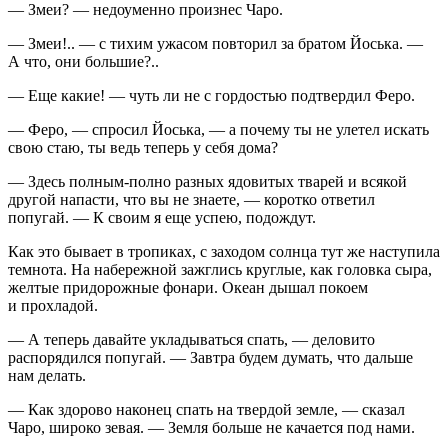
— Змеи? — недоуменно произнес Чаро.
— Змеи!.. — с тихим ужасом повторил за братом Йоська. —
А что, они большие?..
— Еще какие! — чуть ли не с гордостью подтвердил Феро.
— Феро, — спросил Йоська, — а почему ты не улетел искать
свою стаю, ты ведь теперь у себя дома?
— Здесь полным-полно разных ядовитых тварей и всякой
другой напасти, что вы не знаете, — коротко ответил
попугай. — К своим я еще успею, подождут.
Как это бывает в тропиках, с заходом солнца тут же наступила
темнота. На набережной зажглись круглые, как головка сыра,
желтые придорожные фонари. Океан дышал покоем
и прохладой.
— А теперь давайте укладываться спать, — деловито
распорядился попугай. — Завтра будем думать, что дальше
нам делать.
— Как здорово наконец спать на твердой земле, — сказал
Чаро, широко зевая. — Земля больше не качается под нами.