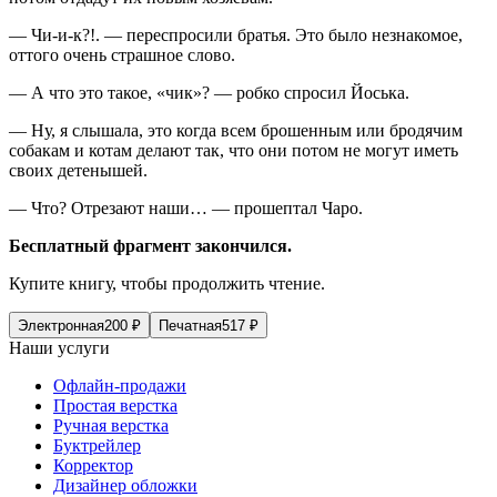
— Чи-и-к?!. — переспросили братья. Это было незнакомое,
оттого очень страшное слово.
— А что это такое, «чик»? — робко спросил Йоська.
— Ну, я слышала, это когда всем брошенным или бродячим
собакам и котам делают так, что они потом не могут иметь
своих детенышей.
— Что? Отрезают наши… — прошептал Чаро.
Бесплатный фрагмент закончился.
Купите книгу, чтобы продолжить чтение.
Электронная
200
₽
Печатная
517
₽
Наши услуги
Офлайн-продажи
Простая верстка
Ручная верстка
Буктрейлер
Корректор
Дизайнер обложки