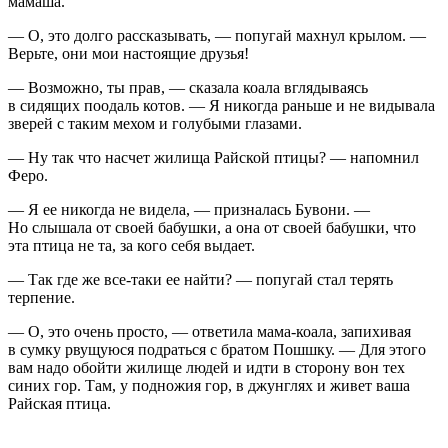
мамаша.
— О, это долго рассказывать, — попугай махнул крылом. —
Верьте, они мои настоящие друзья!
— Возможно, ты прав, — сказала коала вглядываясь
в сидящих поодаль котов. — Я никогда раньше и не видывала
зверей с таким мехом и голубыми глазами.
— Ну так что насчет жилища Райской птицы? — напомнил
Феро.
— Я ее никогда не видела, — призналась Бувони. —
Но слышала от своей бабушки, а она от своей бабушки, что
эта птица не та, за кого себя выдает.
— Так где же все-таки ее найти? — попугай стал терять
терпение.
— О, это очень просто, — ответила мама-коала, запихивая
в сумку рвущуюся подраться с братом Пошшку. — Для этого
вам надо обойти жилище людей и идти в сторону вон тех
синих гор. Там, у подножия гор, в джунглях и живет ваша
Райская птица.