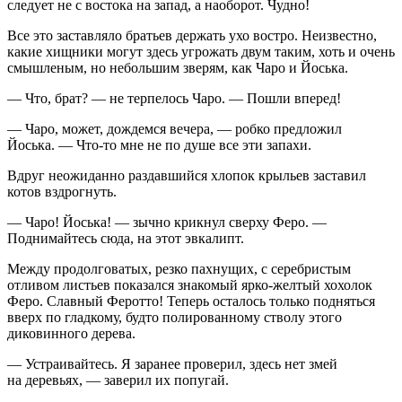
следует не с востока на запад, а наоборот. Чудно!
Все это заставляло братьев держать ухо востро. Неизвестно,
какие хищники могут здесь угрожать двум таким, хоть и очень
смышленым, но небольшим зверям, как Чаро и Йоська.
— Что, брат? — не терпелось Чаро. — Пошли вперед!
— Чаро, может, дождемся вечера, — робко предложил
Йоська. — Что-то мне не по душе все эти запахи.
Вдруг неожиданно раздавшийся хлопок крыльев заставил
котов вздрогнуть.
— Чаро! Йоська! — зычно крикнул сверху Феро. —
Поднимайтесь сюда, на этот эвкалипт.
Между продолговатых, резко пахнущих, с серебристым
отливом листьев показался знакомый ярко-желтый хохолок
Феро. Славный Феротто! Теперь осталось только подняться
вверх по гладкому, будто полированному стволу этого
диковинного дерева.
— Устраивайтесь. Я заранее проверил, здесь нет змей
на деревьях, — заверил их попугай.