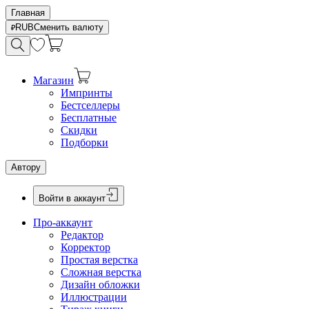
Главная
RUB
Сменить валюту
Магазин
Импринты
Бестселлеры
Бесплатные
Скидки
Подборки
Автору
Войти в аккаунт
Про-аккаунт
Редактор
Корректор
Простая верстка
Сложная верстка
Дизайн обложки
Иллюстрации