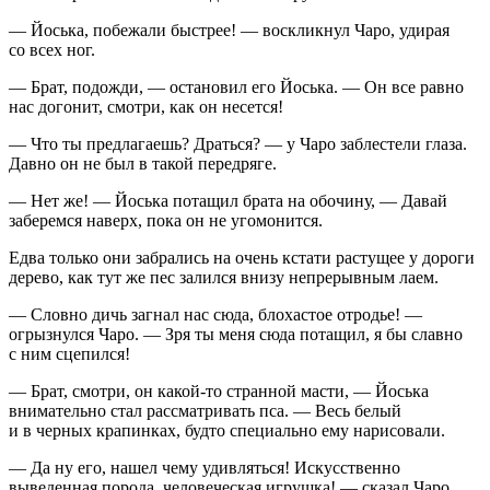
— Йоська, побежали быстрее! — воскликнул Чаро, удирая
со всех ног.
— Брат, подожди, — остановил его Йоська. — Он все равно
нас догонит, смотри, как он несется!
— Что ты предлагаешь? Драться? — у Чаро заблестели глаза.
Давно он не был в такой передряге.
— Нет же! — Йоська потащил брата на обочину, — Давай
заберемся наверх, пока он не угомонится.
Едва только они забрались на очень кстати растущее у дороги
дерево, как тут же пес залился внизу непрерывным лаем.
— Словно дичь загнал нас сюда, блохастое отродье! —
огрызнулся Чаро. — Зря ты меня сюда потащил, я бы славно
с ним сцепился!
— Брат, смотри, он какой-то странной масти, — Йоська
внимательно стал рассматривать пса. — Весь белый
и в черных крапинках, будто специально ему нарисовали.
— Да ну его, нашел чему удивляться! Искусственно
выведенная порода, человеческая игрушка! — сказал Чаро,