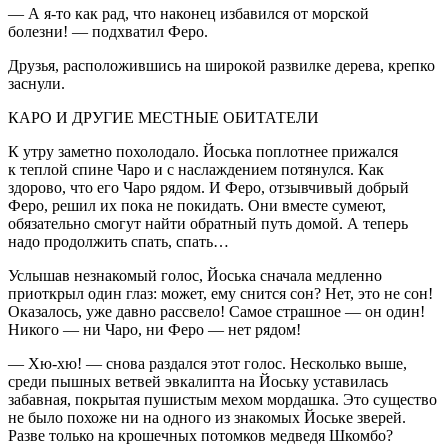
— А я-то как рад, что наконец избавился от морской
болезни! — подхватил Феро.
Друзья, расположившись на широкой развилке дерева, крепко
заснули.
КАРО И ДРУГИЕ МЕСТНЫЕ ОБИТАТЕЛИ
К утру заметно похолодало. Йоська поплотнее прижался
к теплой спине Чаро и с наслаждением потянулся. Как
здорово, что его Чаро рядом. И Феро, отзывчивый добрый
Феро, решил их пока не покидать. Они вместе сумеют,
обязательно смогут найти обратный путь домой. А теперь
надо продолжить спать, спать…
Услышав незнакомый голос, Йоська сначала медленно
приоткрыл один глаз: может, ему снится сон? Нет, это не сон!
Оказалось, уже давно рассвело! Самое страшное — он один!
Никого — ни Чаро, ни Феро — нет рядом!
— Хю-хю! — снова раздался этот голос. Несколько выше,
среди пышных ветвей эвкалипта на Йоську уставилась
забавная, покрытая пушистым мехом мордашка. Это существо
не было похоже ни на одного из знакомых Йоське зверей.
Разве только на крошечных потомков медведя Шкомбо?