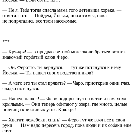
— Не я. Тебя тогда спасла мама того детеныша хорька, —
ответил тот. — Пойдем, Йоська, поохотимся, пока
не попрятались все твои насекомые.
***
— Кря-кря! — в предрассветной мгле около братьев возник
знакомый горбатый клюв Феро.
— Ой, Феротто, ты вернулся! — тут же потянулся к нему
Йоська. — Ты нашел своих родственников?
— А чего это ты стал крякать? — Чаро, приоткрыв один глаз,
сладко потянулся.
— Нашел, нашел! — Феро подпрыгнул на ветке и взмахнул
крыльями. — Они теперь обитают у озера, где много, целые
полчища крикливых уток. Кря-кря!
— Хватит, лежебоки, спать! — Феро тут же взял все в свои
руки. — Нам надо пересечь город, пока люди и их собаки еще
спят.