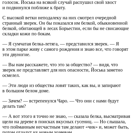
голосок. Йоська на всякий случай распушил свой хвост
и подвинулся поближе к брату.
С высокой ветки неподалеку на них смотрел очередной
странный зверек. Он бы показался им белкой, обыкновенной
белкой, обитающей в лесах Борьестии, если бы не свисающие
складки кожи по бокам.
— Я сумчатая белка-летяга, — представился зверек. — Я
в этом парке живу с самого рождения и знаю все, что говорят
эти двуногие.
— Вы нам расскажете, что это за общество? — видя, что
зверек не представляет для них опасности, Йоська заметно
осмелел.
— Эти люди из общества ловят таких, как вы, и запирают
в большом белом доме.
— Зачем? — встрепенулся Чаро. — Что они с нами будут
делать там?
— А вот этого я точно не знаю, — сказала белка, высматривая
щели на дереве в поисках вкусных гусениц. — Но слышала,
что пойманным несчастным там делают «чик» и, может быть,
потом отдадут их новым хозяевам.