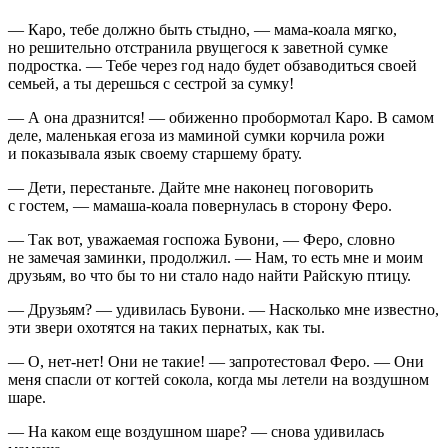
— Каро, тебе должно быть стыдно, — мама-коала мягко,
но решительно отстранила рвущегося к заветной сумке
подрост
ка. — Тебе через год надо будет обзаводиться своей
семьей, а ты дерешься с сестрой за сумку!
— А она дразнится! — обиженно пробормотал Каро. В самом
деле, маленькая егоза из маминой сумки корчила рожи
и показывала язык своему старшему брату.
— Дети, перестаньте. Дайте мне наконец поговорить
с гостем, — мамаша-коала повернулась в сторону Феро.
— Так вот, уважаемая госпожа Бувони, — Феро, словно
не замечая заминки, продолжил. — Нам, то есть мне и моим
друзьям, во что бы то ни стало надо найти Райскую птицу.
— Друзьям? — удивилась Бувони. — Насколько мне известно,
эти звери охотятся на таких пернатых, как ты.
— О, нет-нет! Они не такие! — запротестовал Феро. — Они
меня спасли от когтей сокола, когда мы летели на воздушном
шаре.
— На каком еще воздушном шаре? — снова удивилась