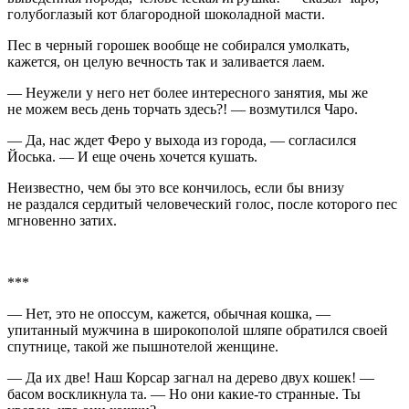
голубоглазый кот благородной шоколадной масти.
Пес в черный горошек вообще не собирался умолкать,
кажется, он целую вечность так и заливается лаем.
— Неужели у него нет более интересного занятия, мы же
не можем весь день торчать здесь?! — возмутился Чаро.
— Да, нас ждет Феро у выхода из города, — согласился
Йоська. — И еще очень хочется кушать.
Неизвестно, чем бы это все кончилось, если бы внизу
не раздался сердитый человеческий голос, после которого пес
мгновенно затих.
***
— Нет, это не опоссум, кажется, обычная кошка, —
упитанный мужчина в широкополой шляпе обратился своей
спутнице, такой же пышнотелой женщине.
— Да их две! Наш Корсар загнал на дерево двух кошек! —
басом воскликнула та. — Но они какие-то странные. Ты