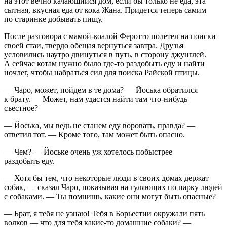
на этот вечно качающийся дом, если бы только не еда, эта
сытная, вкусная еда от
кока
Жана. Придется теперь самим
по старинке добывать пищу.
После разговора с мамой-коалой Феротто полетел на поиски
своей стаи, твердо обещая вернуться завтра. Друзья
условились наутро двинуться в путь, в сторону джунглей.
А сейчас котам нужно было где-то раздобыть еду и найти
ночлег, чтобы набраться сил для поиска Райской птицы.
— Чаро, может, пойдем в те дома? — Йоська обратился
к брату. — Может, нам удастся найти там что-нибудь
съестное?
— Йоська, мы ведь не станем еду воровать, правда? —
ответил тот. — Кроме того, там может быть опасно.
— Чем? — Йоське очень уж хотелось побыстрее
раздобыть еду.
— Хотя бы тем, что некоторые люди в своих домах держат
собак, — сказал Чаро, показывая на гуляющих по парку людей
с собаками. — Ты помнишь, какие они могут быть опасные?
— Брат, я тебя не узнаю! Тебя в Борьестии окружали пять
волков — что для тебя какие-то домашние собаки? —