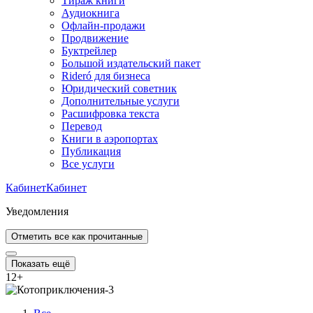
Тираж книги
Аудиокнига
Офлайн-продажи
Продвижение
Буктрейлер
Большой издательский пакет
Rideró для бизнеса
Юридический советник
Дополнительные услуги
Расшифровка текста
Перевод
Книги в аэропортах
Публикация
Все услуги
Кабинет
Кабинет
Уведомления
Отметить все как прочитанные
Показать ещё
12
+