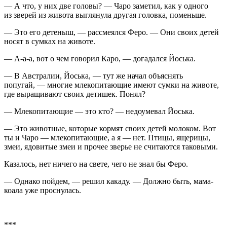
— А что, у них две головы? — Чаро заметил, как у одного
из зверей из живота выглянула другая головка, поменьше.
— Это его детеныш, — рассмеялся Феро. — Они своих детей
носят в сумках на животе.
— А-а-а, вот о чем говорил Каро, — догадался Йоська.
— В Австралии, Йоська, — тут же начал объяснять
попугай, — многие млекопитающие имеют сумки на животе,
где выращивают своих детишек. Понял?
— Млекопитающие — это кто? — недоумевал Йоська.
— Это животные, которые кормят своих детей молоком. Вот
ты и Чаро — млекопитающие, а я — нет. Птицы, ящерицы,
змеи, ядовитые змеи и прочее зверье не считаются таковыми.
Казалось, нет ничего на свете, чего не знал бы Феро.
— Однако пойдем, — решил какаду. — Должно быть, мама-
коала уже проснулась.
***