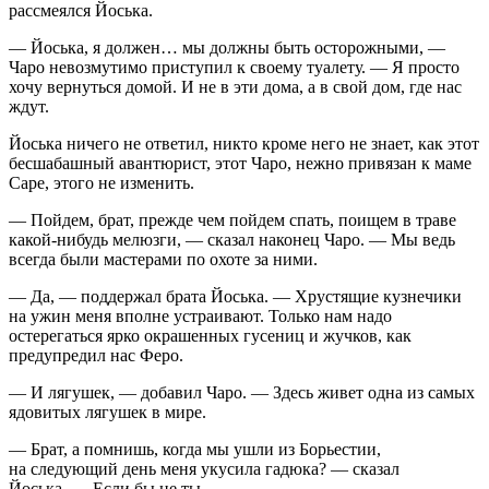
рассмеялся Йоська.
— Йоська, я должен… мы должны быть осторожными, —
Чаро невозмутимо приступил к своему туалету. — Я просто
хочу вернуться домой. И не в эти дома, а в свой дом, где нас
ждут.
Йоська ничего не ответил, никто кроме него не знает, как этот
бесшабашный авантюрист, этот Чаро, нежно привязан к маме
Саре, этого не изменить.
— Пойдем, брат, прежде чем пойдем спать, поищем в траве
какой-нибудь мелюзги, — сказал наконец Чаро. — Мы ведь
всегда были мастерами по охоте за ними.
— Да, — поддержал брата Йоська. — Хрустящие кузнечики
на ужин меня вполне устраивают. Только нам надо
остерегаться ярко окрашенных гусениц и жучков, как
предупредил нас Феро.
— И лягушек, — добавил Чаро. — Здесь живет одна из самых
ядовитых лягушек в мире.
— Брат, а помнишь, когда мы ушли из Борьестии,
на следующий день меня укусила гадюка? — сказал
Йоська. — Если бы не ты…