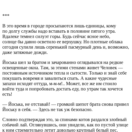
***
В это время в городе просыпаются лишь единицы, кому
по долгу службы надо вставать в половине пятого утра.
Вдалеке темнел силуэт горы. Будь сейчас ясное небо,
солнце бы давно осветило ее верхушку. Но плотные облака
сегодня сулили лишь серенький пасмурный день и, возможно,
даже затяжные дожди.
Йоська шел за братом и зачарованно оглядывался на редкие
освещенные окна. Там, за этими стенами живет Человек —
постоянным источником тепла и сытости. Только и знай себе
покушать вовремя и завалиться спать. А какие чудесные
запахи исходят оттуда, м-м-м!.. Может, все же им стоило
войти туда и попробовать достать еду, по утрам так хочется
есть!
— Йоська, не отставай! — громкий шепот брата снова привел
Йоську в себя. — Здесь не так уж безопасно.
Словно подтверждая это, за спинами котов раздался злобный
собачий лай. Оглянувшись, они увидели, как по пустой улице
к ним стремительно летит довольно крупный белый пес.